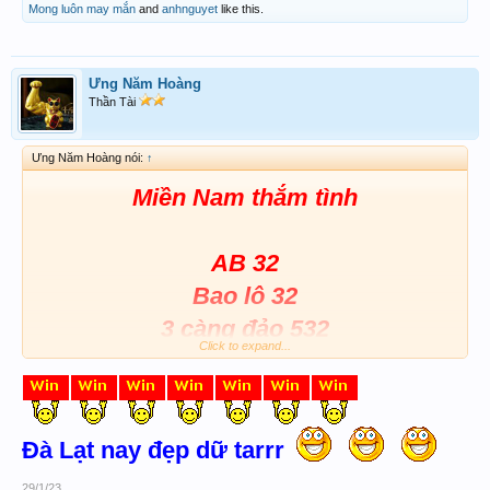
Mong luôn may mắn
and
anhnguyet
like this.
.
Ưng Năm Hoàng
Thần Tài
Ưng Năm Hoàng nói:
↑
Miền Nam thắm tình
AB 32
Bao lô 32
3 càng đảo 532
Click to expand...
Chúc ACE BIGWIN
Đà Lạt nay đẹp dữ tarrr
29/1/23