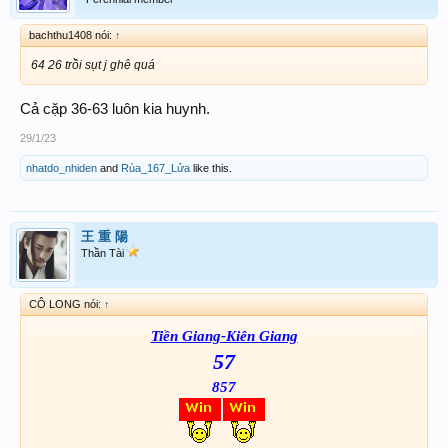
bachthu1408 nói:
↑
64 26 trồi sụt j ghê quá
Cả cặp 36-63 luôn kia huynh.
29/1/23
nhatdo_nhiden
and
Rùa_167_Lửa
like this.
王 重 陽
Thần Tài
CÔ LONG nói:
↑
Tiền Giang-Kiên Giang
57
857