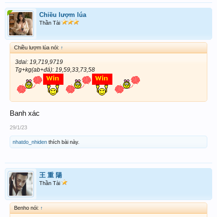
Chiều lượm lúa
Thần Tài
Chiều lượm lúa nói:
↑
3dai: 19,719,9719
Tg+kg(ab+đá): 19,59,33,73,58
Banh xác
29/1/23
nhatdo_nhiden
thích bài này.
王 重 陽
Thần Tài
Benho nói:
↑