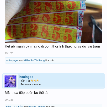
Kết ab mạnh 57 mà nó đi 55....thôi lỉnh thưởng vs đỡ vài trăm
29/1/23
anhnguyet
and
Giáo Sư Tờ Rung
like this.
hoaingoc
Thần Tài
Perennial member
MN thua tiếp buồn ko thể tả.
29/1/23
Rùa_167_Lửa
and
nhatdo_nhiden
like this.