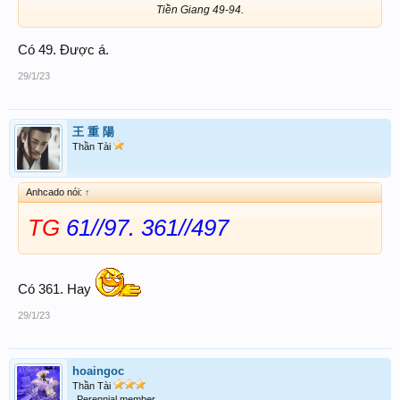
Tiền Giang 49-94.​
Có 49. Được á.
29/1/23
王 重 陽
Thần Tài
Anhcado nói:
↑
TG
61//97. 361//497
Có 361. Hay
29/1/23
hoaingoc
Thần Tài
Perennial member