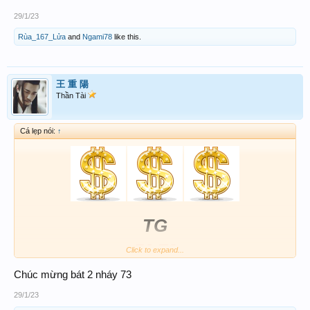
29/1/23
Rùa_167_Lửa
and
Ngami78
like this.
王 重 陽
Thần Tài
Cá lẹp nói:
↑
TG
50 73
Click to expand...
Chúc mừng bát 2 nháy 73
29/1/23