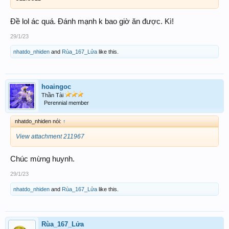
Đề lol ác quá. Đánh mạnh k bao giờ ăn được. Kì!
29/1/23
nhatdo_nhiden
and
Rùa_167_Lửa
like this.
hoaingoc
Thần Tài
Perennial member
nhatdo_nhiden nói:
↑
View attachment 211967
Chúc mừng huynh.
29/1/23
nhatdo_nhiden
and
Rùa_167_Lửa
like this.
Rùa_167_Lửa