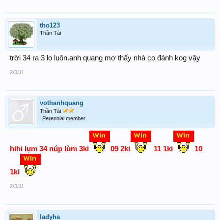
tho123
Thần Tài
trời 34 ra 3 lo luôn.anh quang mơ thấy nhà co đánh kog vậy
2/3/11
vothanhquang
Thần Tài
Perennial member
hihi lụm 34 núp lùm 3ki
09 2ki
11 1ki
10
1ki
2/3/11
ladyha