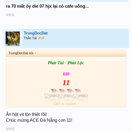
ra 70 mất òy die 07 hjx lại có cafe uống...
2/3/11
TrungDocDat
Thần Tài
TrungDocDat nói:
↑
Phát Tài - Phát Lộc
KH
11
Click to expand...
Chúc cả Forum
www.xosothantai.com
Đại Thắng
Ăn hột vịt lộn thiệt rồi!
Chúc mừng ACE Đà Nẵng con 11!
2/3/11