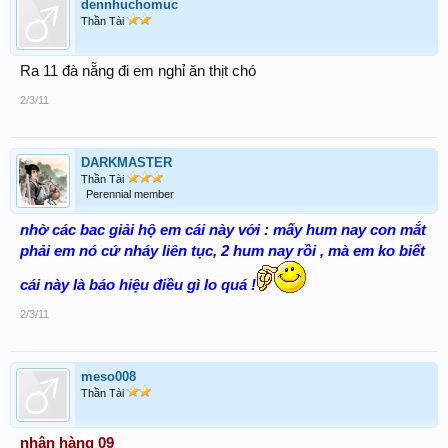
dennhuchomuc
Thần Tài
Ra 11 đà nẵng đi em nghỉ ăn thịt chó
2/3/11
DARKMASTER
Thần Tài
Perennial member
nhờ các bac giải hộ em cái này với : mấy hum nay con mắt
phải em nó cứ nháy liên tục, 2 hum nay rồi , mà em ko biết
cái này là báo hiệu điều gì lo quá !
2/3/11
meso008
Thần Tài
nhận hàng 09