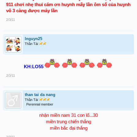
911 chơi nhẹ thui cám ơn huynh mấy lần ôm số của huynh
vô 3 càng được máy lần
2/3/11
lnguyn25
Thần Tài
KH:LO55
2/3/11
than tai da nang
Thần Tài
Perennial member
nhận miền nam 31 con lổ...30
miền trung chiến thắng
miền bắc đại thắng
2/3/11