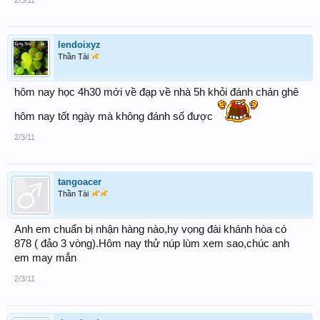
lendoixyz
Thần Tài
hôm nay học 4h30 mới về đạp về nhà 5h khỏi đánh chán ghê
hôm nay tốt ngày mà không đánh số được
2/3/11
tangoacer
Thần Tài
Anh em chuẩn bị nhận hàng nào,hy vọng đài khánh hòa có
878 ( đảo 3 vòng).Hôm nay thử núp lùm xem sao,chúc anh
em may mắn
2/3/11