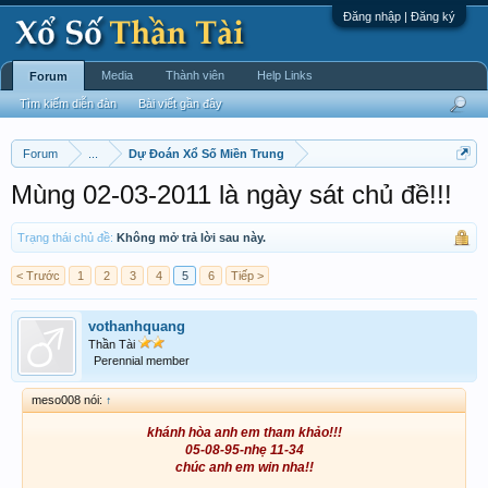
Đăng nhập | Đăng ký
Media
Thành viên
Help Links
Forum
Tìm kiếm diễn đàn
Bài viết gần đây
Forum
...
Dự Đoán Xổ Số Miền Trung
Mùng 02-03-2011 là ngày sát chủ đề!!!
Trạng thái chủ đề:
Không mở trả lời sau này.
< Trước
1
2
3
4
5
6
Tiếp >
vothanhquang
Thần Tài
Perennial member
meso008 nói:
↑
khánh hòa anh em tham khảo!!!
05-08-95-nhẹ 11-34
chúc anh em win nha!!