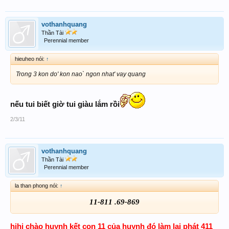
vothanhquang
Thần Tài
Perennial member
hieuheo nói:
↑
Trong 3 kon do' kon nao` ngon nhat' vay quang
nếu tui biết giờ tui giàu lắm rồi
2/3/11
vothanhquang
Thần Tài
Perennial member
la than phong nói:
↑
11-811 .69-869
hihi chào huynh kết con 11 của huynh đó làm lại phát 411