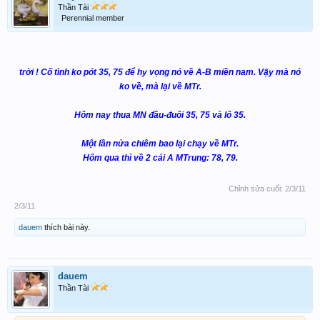
Thần Tài
Perennial member
trời ! Cố tình ko pót 35, 75 để hy vọng nó về A-B miền nam. Vậy mà nó
ko về, mà lại về MTr.
Hôm nay thua MN đầu-đuôi 35, 75 và lô 35.
Một lần nửa chiêm bao lại chạy về MTr.
Hôm qua thì về 2 cái A MTrung: 78, 79.
Chỉnh sửa cuối:
2/3/11
2/3/11
dauem
thích bài này.
dauem
Thần Tài