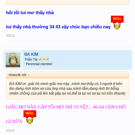
hồi tối tui mơ thấy nhà
tui thấy nhà thường 34 43 vậy chúc bạn chiều nay
2/3/11
ĐA KIM
Thần Tài
Perennial member
nhokzlik nói:
↑
ĐA KIM ơi...giải hộ mình giấc mơ này...mình mơ thấy có 3 người ở trên
tôn đang rình trộm vợ của ông nhà sau mình tắm,đang rình thì bỗng
nhiên chồng của pã lên bắt gặp tụi nó,thế là tụi nó sợ tụi nó trốn (thank)
GIẤC MƠ NẦY GẶP TÔI MƠ THÌ TUYỆT... 46-64 CÒN CHỜ
GÌ NỮA
2/3/11