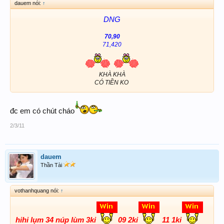
dauem nói:
↑
DNG
70,90
71,420
KHÀ KHÀ
CÓ TIỀN KO ​
đc em có chút cháo
2/3/11
dauem
Thần Tài
vothanhquang nói:
↑
hihi lụm 34 núp lùm 3ki
09 2ki
11 1ki