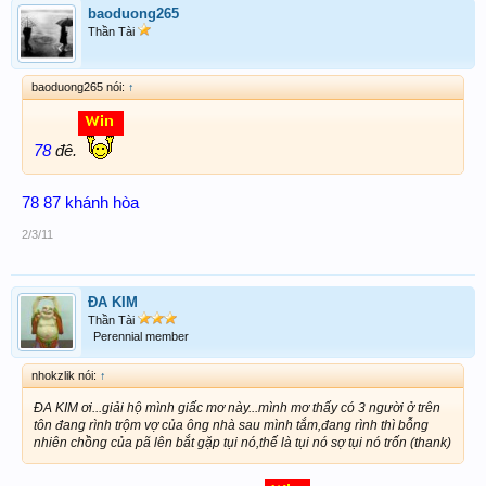
baoduong265
Thần Tài
baoduong265 nói:
↑
78
đê.
78 87 khánh hòa
2/3/11
ĐA KIM
Thần Tài
Perennial member
nhokzlik nói:
↑
ĐA KIM ơi...giải hộ mình giấc mơ này...mình mơ thấy có 3 người ở trên
tôn đang rình trộm vợ của ông nhà sau mình tắm,đang rình thì bỗng
nhiên chồng của pã lên bắt gặp tụi nó,thế là tụi nó sợ tụi nó trốn (thank)