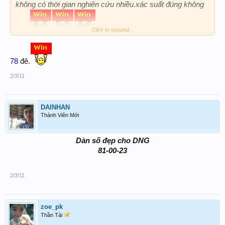
không có thời gian nghiên cứu nhiều.xác suất đúng không
cao.
Click to expand...
78
đê.
2/3/11
DAINHAN
Thành Viên Mới
Dàn số đẹp cho DNG
81-00-23
2/3/11
zoe_pk
Thần Tài