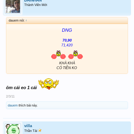
DAINHAN
Thành Viên Mới
dauem nói:
↑
DNG
70,90
71,420
KHÀ KHÀ
CÓ TIỀN KO ​
ôm cái eo 1 cái
2/3/11
dauem
thích bài này.
villa
Thần Tài