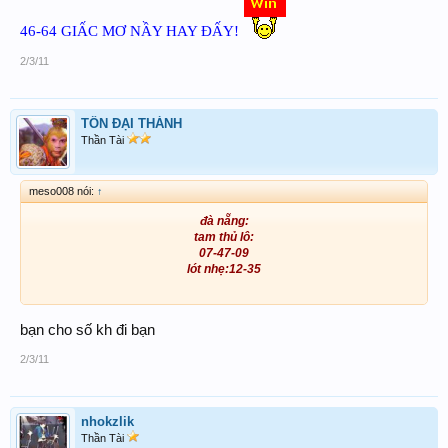
46-64 GIẤC MƠ NẦY HAY ĐẤY!
2/3/11
TÔN ĐẠI THÁNH
Thần Tài
meso008 nói:
↑
đà nẵng:
tam thủ lô:
07-47-09
lót nhẹ:12-35
bạn cho số kh đi bạn
2/3/11
nhokzlik
Thần Tài