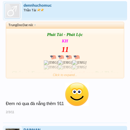
dennhuchomuc
Thần Tài
TrungDocDat nói:
↑
Phát Tài - Phát Lộc
KH
11
Chúc cả Forum
www.xosothantai.com
Đại Thắng
Click to expand...
Đem nó qua đà nẵng thêm 911
2/3/11