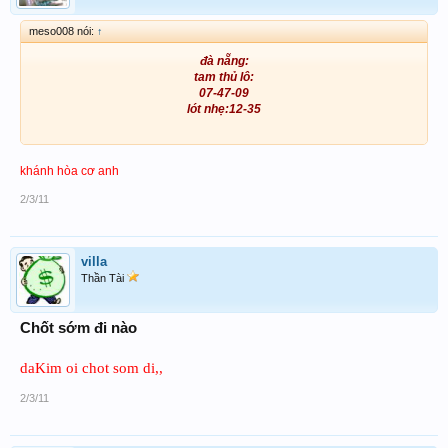
meso008 nói:
↑
đà nẵng:
tam thủ lô:
07-47-09
lót nhẹ:12-35
khánh hòa cơ anh
2/3/11
villa
Thần Tài
Chốt sớm đi nào
daKim oi chot som di,,
2/3/11