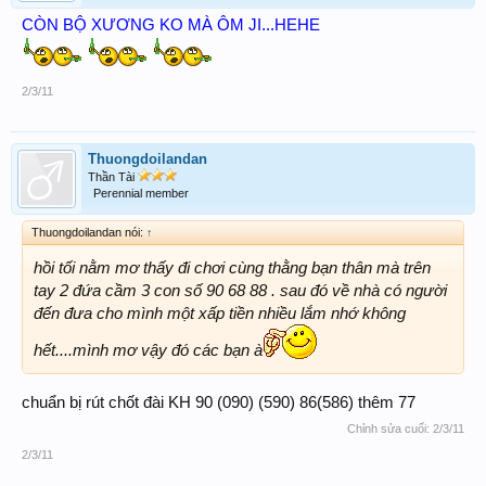
CÒN BỘ XƯƠNG KO MÀ ÔM JI...HEHE
2/3/11
Thuongdoilandan
Thần Tài
Perennial member
Thuongdoilandan nói:
↑
hồi tối nằm mơ thấy đi chơi cùng thằng bạn thân mà trên
tay 2 đứa cầm 3 con số 90 68 88 . sau đó về nhà có người
đến đưa cho mình một xấp tiền nhiều lắm nhớ không
hết....mình mơ vậy đó các bạn à
chuẩn bị rút chốt đài KH 90 (090) (590) 86(586) thêm 77
Chỉnh sửa cuối:
2/3/11
2/3/11