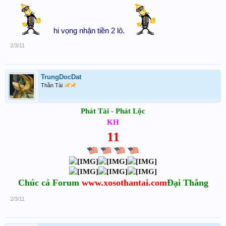
hi vọng nhận tiền 2 lô.
2/3/11
TrungDocDat
Thần Tài
Phát Tài - Phát Lộc
KH
11
Chúc cả Forum
www.xosothantai.com
Đại Thắng
2/3/11