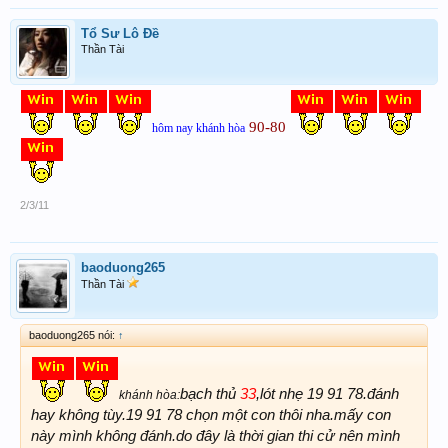
Tổ Sư Lô Đề
Thần Tài
90-80
hôm nay khánh hòa
2/3/11
baoduong265
Thần Tài
baoduong265 nói:
↑
bạch thủ
33
,lót nhẹ 19 91 78.đánh
khánh hòa:
hay không tùy.19 91 78 chọn một con thôi nha.mấy con
này mình không đánh.do đây là thời gian thi cử nên mình