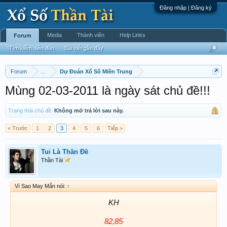
Đăng nhập | Đăng ký
Media
Thành viên
Help Links
Forum
Tìm kiếm diễn đàn
Bài viết gần đây
Forum
...
Dự Đoán Xổ Số Miền Trung
Mùng 02-03-2011 là ngày sát chủ đề!!!
Trạng thái chủ đề:
Không mở trả lời sau này.
< Trước
1
2
3
4
5
6
Tiếp >
Tui Là Thần Đề
Thần Tài
Vì Sao May Mắn nói:
↑
KH
82,85