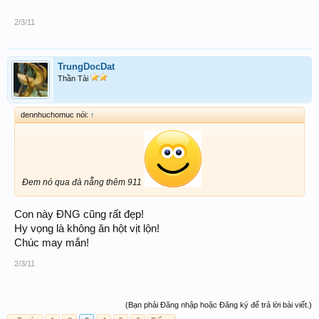
2/3/11
TrungDocDat
Thần Tài
dennhuchomuc nói:
↑
Đem nó qua đà nẵng thêm 911
Con này ĐNG cũng rất đẹp!
Hy vọng là không ăn hột vịt lộn!
Chúc may mắn!
2/3/11
(Bạn phải Đăng nhập hoặc Đăng ký để trả lời bài viết.)