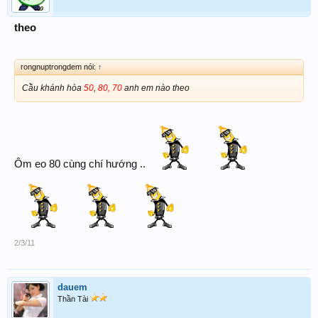
theo
rongnuptrongdem nói:
↑
Cầu khánh hòa
50
,
80, 70
anh em nào theo
Ôm eo 80 cùng chí hướng ..
2/3/11
dauem
Thần Tài