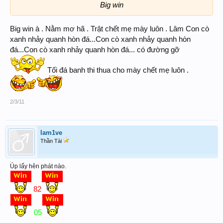
Big win
Big win à . Nằm mơ hã . Trật chết mẹ mày luôn . Lâm Con cò
xanh nhảy quanh hòn đá...Con cò xanh nhảy quanh hòn
đá...Con cò xanh nhảy quanh hòn đá... có đường gỡ
Tối đá banh thi thua cho mày chết mẹ luôn .
2/3/11
lam1ve
Thần Tài
Úp lấy hên phát nào.
82
05