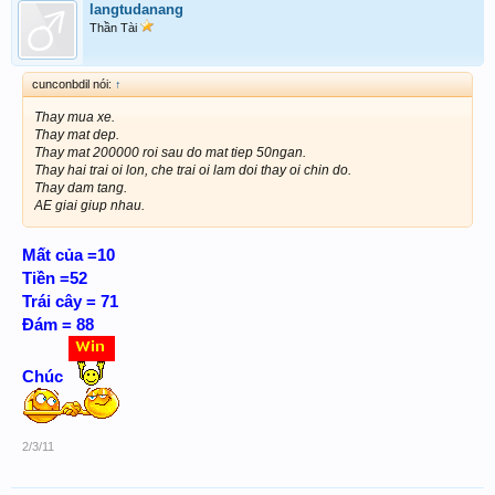
langtudanang
Thần Tài
cunconbdil nói:
↑
Thay mua xe.
Thay mat dep.
Thay mat 200000 roi sau do mat tiep 50ngan.
Thay hai trai oi lon, che trai oi lam doi thay oi chin do.
Thay dam tang.
AE giai giup nhau.
Mất của =10
Tiền =52
Trái cây = 71
Đám = 88
Chúc
2/3/11