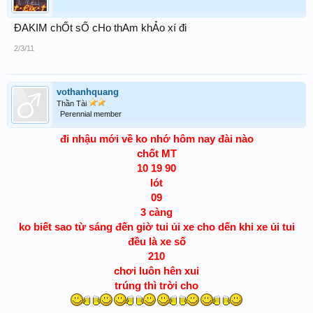
ĐAKIM chỐt sỐ cHo thAm khẢo xí đi
2/3/11
vothanhquang
Thần Tài
Perennial member
đi nhậu mới về ko nhớ hôm nay đài nào
chốt MT
10 19 90
lót
09
3 càng
ko biết sao từ sáng đến giờ tui ủi xe cho dến khi xe ủi tui
đều là xe số
210
chơi luôn hên xui
trúng thì trời cho