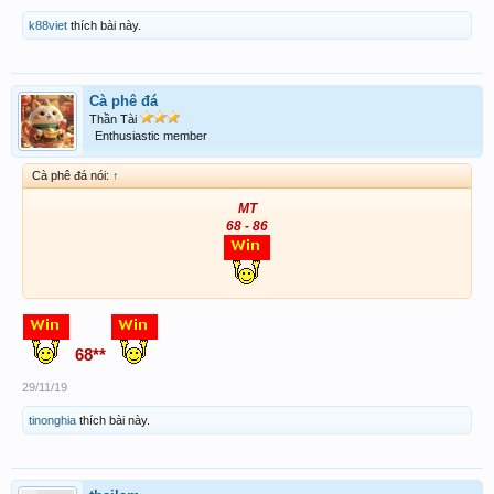
k88viet
thích bài này.
Cà phê đá
Thần Tài
Enthusiastic member
Cà phê đá nói:
↑
MT
68 - 86
68**
29/11/19
tinonghia
thích bài này.