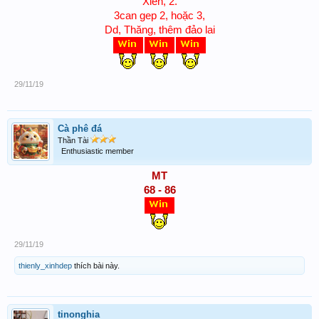
Xiên, 2.
3can gep 2, hoặc 3,
Dd, Thăng, thêm đảo lai
29/11/19
Cà phê đá
Thần Tài
Enthusiastic member
MT
68 - 86
29/11/19
thienly_xinhdep
thích bài này.
tinonghia