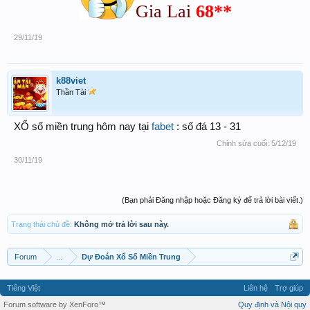
Gia Lai
68**
29/11/19
k88viet
Thần Tài
XỔ số miền trung hôm nay tại
fabet
: số đá 13 - 31
Chỉnh sửa cuối:
5/12/19
30/11/19
(Bạn phải Đăng nhập hoặc Đăng ký để trả lời bài viết.)
Trạng thái chủ đề:
Không mở trả lời sau này.
Forum
...
Dự Đoán Xổ Số Miền Trung
Tiếng Việt
Liên hệ
Trợ giúp
Forum software by XenForo™
Quy định và Nội quy