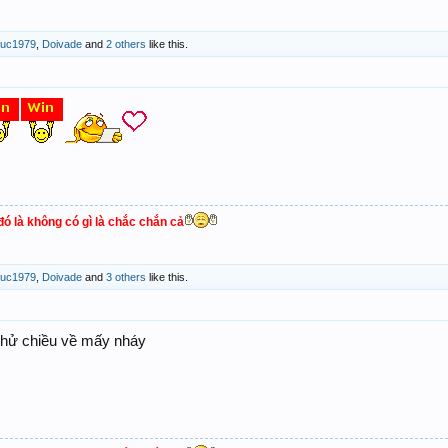
ruc1979
,
Doivade
and
2 others
like this.
ó là không có gì là chắc chắn cả
ruc1979
,
Doivade
and
3 others
like this.
ử chiều về mấy nháy