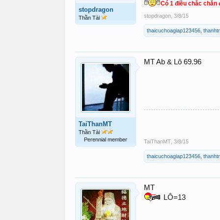
Có 1 điều chắc chắn đ
stopdragon
stopdragon
,
3/8/15
Thần Tài
thaicuchoagiap123456
,
thanht
MT Ab & Lô 69.96
TaiThanMT
Thần Tài
Perennial member
TaiThanMT
,
3/8/15
thaicuchoagiap123456
,
thanht
MT
LÔ=13