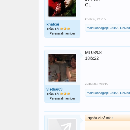
GL
khatcai
,
2/8/15
khatcai
thaicuchoagiap123456
,
Doiva
Thần Tài
Perennial member
Mt 03/08
18lô:22
viethai89
,
2/8/15
viethai89
thaicuchoagiap123456
,
Doiva
Thần Tài
Perennial member
Nghèo Vì Số nói:
↑