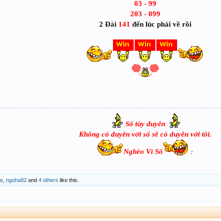
03 - 99
203 - 099
2 Đài
141
đến lúc phải về rồi
Số tùy duyên
Không có duyên với số sẽ có duyên với tôi.
Nghèo Vì Số
:​
de
,
ngoha82
and
4 others
like this.