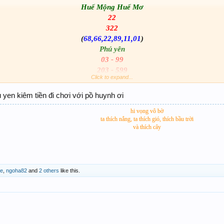
Huế Mộng Huế Mơ
22
322
(
68,66,22,89,11,01
)
Phú yên
03 - 99
203 - 599
Click to expand...
(
32,33,03,05,65,99
)
NHIỀU QUÁ MAI RÚT SAU,HUYNH PASCAL PHỤ EM TAY
yen kiêm tiền đi chơi với pồ huynh ơi
hi vọng vô bờ
ta thích nắng, ta thích gió, thích bầu trời
và thích cây
de
,
ngoha82
and
2 others
like this.