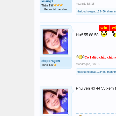
kuang1
kuang1
,
3/8/15
Thần Tài
Perennial member
thaicuchoagiap123456
,
thanht
Huế 55 88 58
Có 1 điều chắc chắn đ
stopdragon
stopdragon
,
3/8/15
Thần Tài
thaicuchoagiap123456
,
thanht
Phú yên 49 44 99 xem th