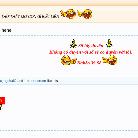
Ủ THỬ THẤY MƠ CON GÌ BIẾT LIỀN
y hehe
Số tùy duyên
Không có duyên với số sẽ có duyên với tôi.
Nghèo Vì Số
:​
de
,
ngoha82
and
1 other person
like this.