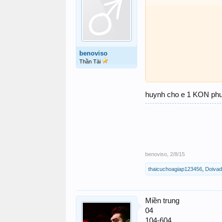
benoviso
Thần Tài
huynh cho e 1 KON phu 
benoviso
,
2/8/15
thaicuchoagiap123456
,
Doiva
Miền trung
04
104-604