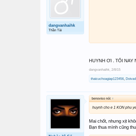
dangvanhaihk
Thần Tài
HUYNH ƠI . TỐI NAY
dangvanhaihk
,
2/8/15
thaicuchoagiap123456
,
Doiva
benoviso nói:
↑
huynh cho e 1 KON phu yen
Mai chốt, nhưng xịt kh
Bạn thua mình cũng thua.