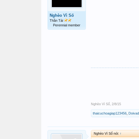
Nghèo Vì Số
Thần Tài
Perennial member
Nghèo Vì Số
,
2/8/15
thaicuchoagiap123456
,
Doiva
Nghèo Vì Số nói:
↑