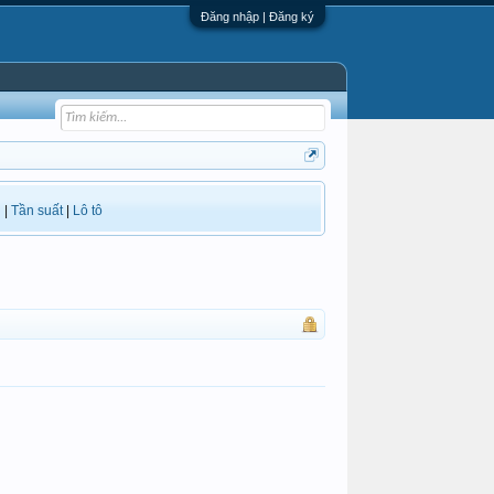
Đăng nhập | Đăng ký
i
|
Tần suất
|
Lô tô