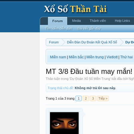
Media
Thành viên
Help Links
Forum
Tìm kiếm diễn đàn
Bài viết gần đây
Forum
Diễn Đàn Dự Đoán Kết Quả Xổ Số
Dự Đ
Miền nam
|
Miền bắc
|
Miền trung
|
Vietlott
|
Thứ hai
MT 3/8 Đầu tuần may mắn!
Thảo luận trong '
Dự Đoán Xổ Số Miền Trung
' bắt đầu bởi
Ngh
Trạng thái chủ đề:
Không mở trả lời sau này.
Trang 1 của 3 trang
1
2
3
Tiếp >