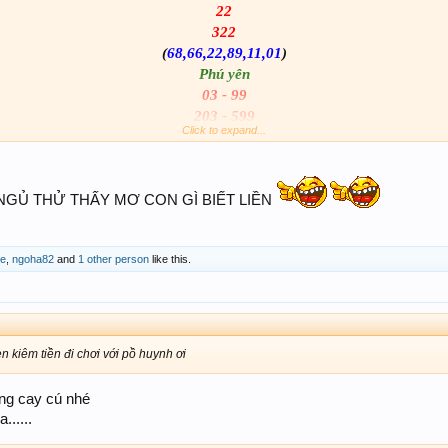
22
322
(
68,66,22,89,11,01
)
Phú yên
03 - 99
203 - 599
Click to expand...
(
32,33,03,05,65,99
)
NHIỀU QUÁ MAI RÚT SAU,HUYNH PASCAL PHỤ EM TAY
 NGỦ THỬ THẤY MƠ CON GÌ BIẾT LIỀN
de
,
ngoha82
and
1 other person
like this.
 kiêm tiền đi chơi với pồ huynh ơi
ông cay cú nhé
.....