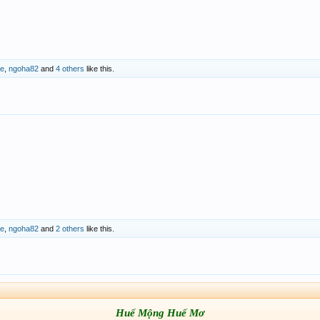
de
,
ngoha82
and
4 others
like this.
de
,
ngoha82
and
2 others
like this.
Huế Mộng Huế Mơ