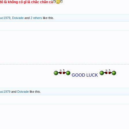
ó là không có gì là chắc chắn cả
ruc1979
,
Doivade
and
2 others
like this.
GOOD LUCK
ruc1979
and
Doivade
like this.