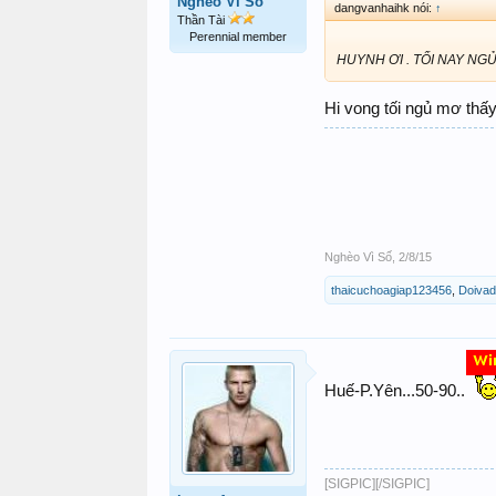
Nghèo Vì Số
dangvanhaihk nói:
↑
Thần Tài
Perennial member
HUYNH ƠI . TỐI NAY NG
Hi vong tối ngủ mơ thấ
Nghèo Vì Số
,
2/8/15
thaicuchoagiap123456
,
Doiva
Huế-P.Yên...50-90..
[SIGPIC][/SIGPIC]