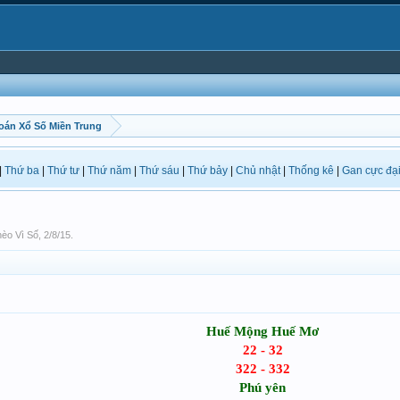
oán Xổ Số Miền Trung
|
Thứ ba
|
Thứ tư
|
Thứ năm
|
Thứ sáu
|
Thứ bảy
|
Chủ nhật
|
Thống kê
|
Gan cực đạ
èo Vì Số
,
2/8/15
.
Huế Mộng Huế Mơ
22 - 32
322 - 332
Phú yên