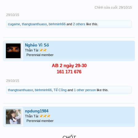
Chỉnh sửa cuối:
29/10/15
29/10/15
cugame
,
thangtoanthuaso
,
binhminh66
and
2 others
like this.
Nghèo Vì Số
Thần Tài
Perennial member
AB 2 ngày 29-30
161 171 676
29/10/15
thangtoanthuaso
,
binhminh66
,
Tế Công
and
1 other person
like this.
npdung1984
Thần Tài
Perennial member
CHỐT