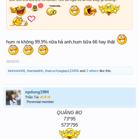
hum ni không 99.9% nữa hả anh.hum bữa 66 hay thật
29/10/15
binhminh66
,
thantaidinh
,
thaicuchoagiap123456
and
2 others
like this.
npdung1984
Thần Tài
Perennial member
QUẢNG BỌ
73*95
573*795