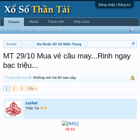
Đăng nhập | Đăng ký
Media
Thành viên
Help Links
Forum
Tìm kiếm diễn đàn
Bài viết gần đây
Forum
...
Dự Đoán Xổ Số Miền Trung
MT 29/10 Mua vé cầu may...Rinh ngay
bạc triệu...
Trạng thái chủ đề:
Không mở trả lời sau này.
1
2
3
Tiếp >
zaxket
Thần Tài
38 83​