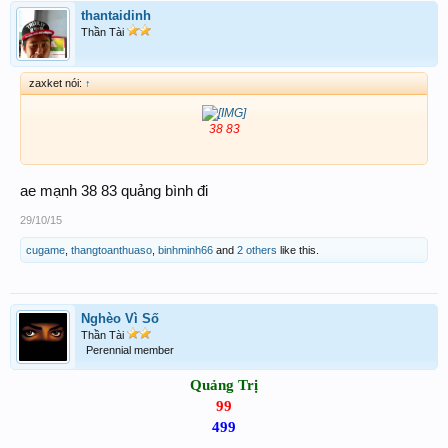
thantaidinh
Thần Tài
zaxket nói:
↑
38 83​
ae mạnh 38 83 quảng bình đi
29/10/15
cugame
,
thangtoanthuaso
,
binhminh66
and
2 others
like this.
Nghèo Vì Số
Thần Tài
Perennial member
Quảng Trị
99
499