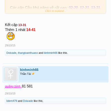
Các cặp Cầu khả năng về rất cao:
02-20, 12-21, 13-31,
Click to expand...
68-86.
QUẢNG BÌNH VÀ QUẢNG TRỊ
Kết cặp
13-31
Thêm 1 nhát
14-41
26 - 98
29/10/15
Doivade
,
thangtoanthuaso
and
binhminh66
like this.
binhminh66
Thần Tài
81 581
quãng bình .
29/10/15
lolem479
and
Doivade
like this.