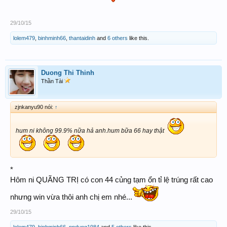
29/10/15
lolem479
,
binhminh66
,
thantaidinh
and
6 others
like this.
Duong Thi Thinh
Thần Tài
zjnkanyu90 nói:
↑
hum ni không 99.9% nữa hả anh.hum bữa 66 hay thật
*
Hôm ni QUÃNG TRỊ có con 44 củng tạm ổn tỉ lệ trúng rất cao
nhưng win vừa thôi anh chị em nhé...
29/10/15