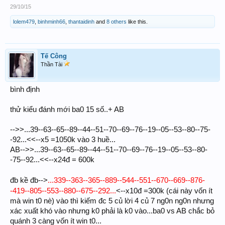
29/10/15
lolem479
,
binhminh66
,
thantaidinh
and
8 others
like this.
Tế Công
Thần Tài
bình định
thử kiểu đánh mới ba0 15 số..+ AB
-->>...39--63--65--89--44--51--70--69--76--19--05--53--80--75-
-92...<<--x5 =1050k vào 3 huề...
AB-->>...39--63--65--89--44--51--70--69--76--19--05--53--80-
-75--92...<<--x24đ = 600k
...339--363--365--889--544--551--670--669--876-
đb kề đb-->
-419--805--553--880--675--292...
<--x10đ =300k (cái này vốn ít
mà win t0 nè) vào thì kiếm đc 5 củ lời 4 củ 7 ng0n ng0n nhưng
xác xuất khó vào nhưng k0 phải là k0 vào...ba0 vs AB chắc bỏ
quánh 3 càng vốn ít win t0...