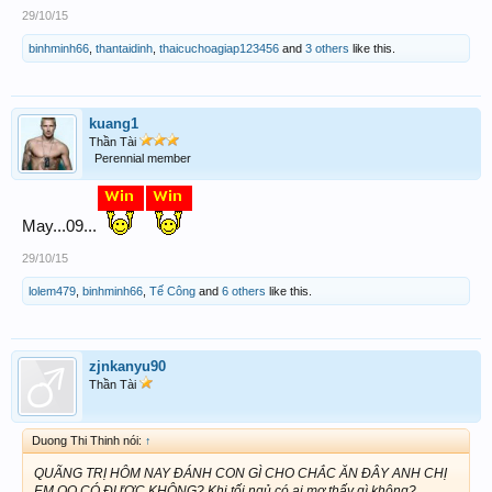
29/10/15
binhminh66
,
thantaidinh
,
thaicuchoagiap123456
and
3 others
like this.
kuang1
Thần Tài
Perennial member
May...09...
29/10/15
lolem479
,
binhminh66
,
Tế Công
and
6 others
like this.
zjnkanyu90
Thần Tài
Duong Thi Thinh nói:
↑
QUÃNG TRỊ HÔM NAY ĐÁNH CON GÌ CHO CHẮC ĂN ĐÂY ANH CHỊ
EM OO CÓ ĐƯỢC KHÔNG? Khi tối ngủ có ai mơ thấy gì không?