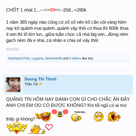
89
CHỐT 1 nhát 1...--->>
<<--20đ...=280k
1 năm 365 ngày nào cũng có sổ số nên k0 cần vội vàng hôm
nay k0 quánh mai quánh..quánh vậy thôi có thua thì 600k thua
ít win thì t0 lớn lun...giữa tuần chúc cả nhà big win...đừng ném
gạch ném đá e nhá..cá nhân e chia sẻ vậy thôi
29/10/15
VanKiepVoTinh
,
cugame
,
binhminh66
and
8 others
like this.
Duong Thi Thinh
Thần Tài
QUÃNG TRỊ HÔM NAY ĐÁNH CON GÌ CHO CHẮC ĂN ĐÂY
ANH CHỊ EM OO CÓ ĐƯỢC KHÔNG? Khi tối ngủ có ai mơ
thấy gì không?