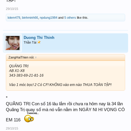
TẬP!
29/10/15
lolem479
,
binhminh66
,
npdung1984
and
5 others
like this.
Duong Thi Thinh
Thần Tài
ZangHaiThien nói:
↑
QUẢNG TRỊ
AB X1-X8
343-383-69-21-81-16
Vào 1 móc bọc! 2 Có CF! KHÔNG vào em nào THUA TOÀN TẬP!
*
QUÃNG TRỊ Con số 16 lâu lắm rồi chưa ra hôm nay là 34 lần
Quãng Trị quay số mà nó vẫn nằm im NGÀY NI HI VỌNG CÓ
EM 116
29/10/15