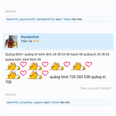
29/10/15
lolem479
,
quynhon333
,
VanKiepVoTinh
and
7 others
like this.
thantaidinh
Thần Tài
Quảng Bình+ quảng trị+bình định 28 38 83 08 mạnh 08 quảng trị 28 38 83
quảng bình. bình Định 39
quảng bình 728 283 538 quảng trị
708
Chỉnh sửa cuối:
29/10/15
29/10/15
lolem479
,
ochaythai
,
cugame
and
6 others
like this.