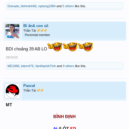
Doivade
,
binhminh66
,
npdung1984
and
5 others
like this.
Bí ẩn& con số
Thần Tài
Perennial member
BDI choảng 39 AB LO
29/10/15
MD1986
,
lolem479
,
VanKiepVoTinh
and
9 others
like this.
Pascal
Thần Tài
MT
BÌNH ĐỊNH
46
(LÓT
87
)