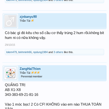
lolem479
,
binhminh66
,
npdung1984
and
5 others
like this.
zjnkanyu90
Thần Tài
Có bác gì đó kêu cho số cầu cơ thấy trúng 2 hum rồi.không bít
hum ni có nữa không vậy.
29/10/15
lolem479
,
binhminh66
,
npdung1984
and
3 others
like this.
ZangHaiThien
Thần Tài
Perennial member
QUẢNG TRỊ
AB X1-X8
343-383-69-21-81-16
Vào 1 móc bọc! 2 Có CF! KHÔNG vào em nào THUA TOÀN