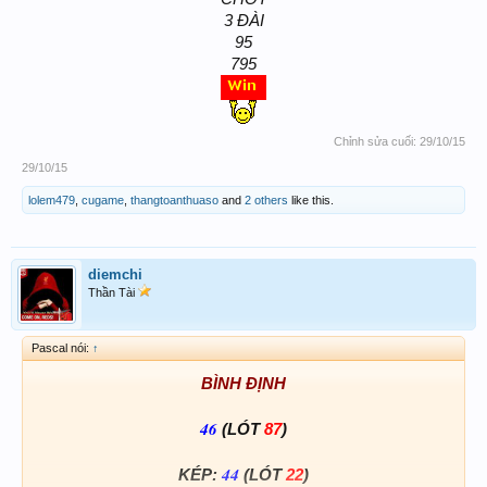
3 ĐÀI
95
795
Chỉnh sửa cuối:
29/10/15
29/10/15
lolem479
,
cugame
,
thangtoanthuaso
and
2 others
like this.
diemchi
Thần Tài
Pascal nói:
↑
BÌNH ĐỊNH
46
(LÓT
87
)
44
KÉP:
(LÓT
22
)