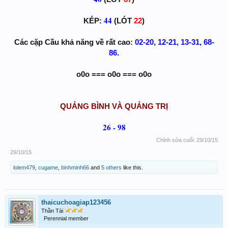
44
KÉP:
(LÓT
22
)
Các cặp Cầu khả năng về rất cao:
02-20, 12-21, 13-31, 68-
86.
o0o === o0o === o0o​
QUẢNG BÌNH VÀ QUẢNG TRỊ
26 - 98
Chỉnh sửa cuối:
29/10/15
29/10/15
lolem479
,
cugame
,
binhminh66
and
5 others
like this.
thaicuchoagiap123456
Thần Tài
Perennial member