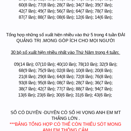
60(8 lần); 77(8 lần); 28(7 lần); 34(7 lần); 39(7 lần);
42(7 lần); 49(7 lần); 56(7 lần); 64(7 lần); 78(7 lần);
87(7 lần); 88(7 lần); 08(6 lần); 12(6 lần); 14(6 lần);
Tổng hợp những số xuất hiện nhiều vào thứ 5 trong 4 tuần ĐÀI
QUẢNG TRỊ .MONG GÓP ÍCH CHO MỌI NGƯỜI
30 bộ số xuất hiện nhiều nhất vào Thứ Năm trong 4 tuần:
09(14 lần); 07(10 lần); 40(10 lần); 78(10 lần); 32(9 lần);
68(9 lần); 75(9 lần); 02(8 lần); 10(8 lần); 20(8 lần);
21(8 lần); 29(8 lần); 64(8 lần); 72(8 lần); 76(8 lần);
93(8 lần); 95(8 lần); 08(7 lần); 28(7 lần); 36(7 lần);
38(7 lần); 42(7 lần); 77(7 lần); 88(7 lần); 94(7 lần);
13(6 lần); 23(6 lần); 30(6 lần); 31(6 lần); 43(6 lần);
SỐ CÓ DUYÊN -DUYÊN CÓ SỐ HI VỌNG ANH EM MT
THẮNG LỚN .
***BẢNG TỔNG HỢP CÓ THỂ CÒN THIẾU SÓT MONG
ANH EM THÔNG CẢM