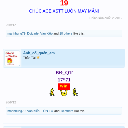
19
CHÚC ACE XSTT LUÔN MAY MẮN!
Chỉnh sửa cuối:
26/9/12
26/9/12
manhhung79
,
Doivade
,
Vạn Kiếp
and
10 others
like this.
Anh_cố_quên_em
Thần Tài
BĐ_QT
17*71
26/9/12
manhhung79
,
Vạn Kiếp
,
TÔN TỬ
and
10 others
like this.