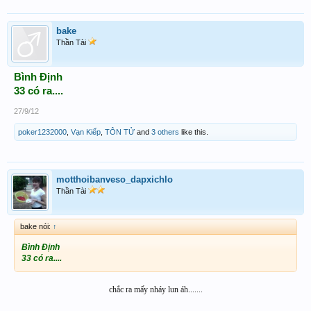
bake
Thần Tài
Bình Định
33 có ra....
27/9/12
poker1232000
,
Vạn Kiếp
,
TÔN TỬ
and
3 others
like this.
motthoibanveso_dapxichlo
Thần Tài
bake nói:
↑
Bình Định
33 có ra....
chắc ra mấy nháy lun áh.......