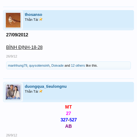
thosanso
Thần Tài
27/09/2012
BÌNH ĐỊNH-18-28
26/9/12
manhhung79
,
quysotiensinh
,
Doivade
and
12 others
like this.
duongqua_tieulongnu
Thần Tài
MT
27
327
-
527
AB
26/9/12