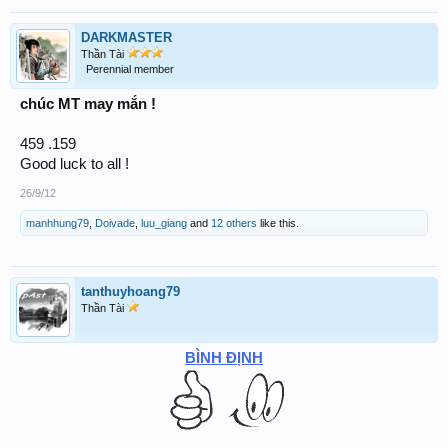
DARKMASTER
Thần Tài
Perennial member
chúc MT may mắn !
459 .159
Good luck to all !
26/9/12
manhhung79
,
Doivade
,
luu_giang
and
12 others
like this.
tanthuyhoang79
Thần Tài
BÌNH ĐỊNH