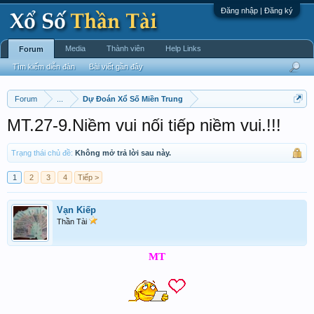
Đăng nhập | Đăng ký
Media
Thành viên
Help Links
Forum
Tìm kiếm diễn đàn
Bài viết gần đây
Forum
...
Dự Đoán Xổ Số Miền Trung
MT.27-9.Niềm vui nối tiếp niềm vui.!!!
Trạng thái chủ đề:
Không mở trả lời sau này.
1
2
3
4
Tiếp >
Vạn Kiếp
Thần Tài
MT