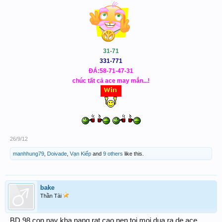
31-71
331-771
ĐÁ:58
-71-47-31
chúc tất cả ace may mắn...!
26/9/12
manhhung79
,
Doivade
,
Vạn Kiếp
and
9 others
like this.
bake
Thần Tài
BD 98 con nay kha nang rat cao nen toi moi dua ra de ace