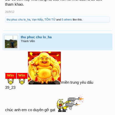
tham khao.
26/9/12
thu phuc chu lo_ha
,
Vạn Kiếp
,
TÔN TỬ
and
5 others
like this.
thu phuc chu lo_ha
Thành Viên
miền trung yêu dấu
39_23
chúc anh em co duyên gỡ gạt