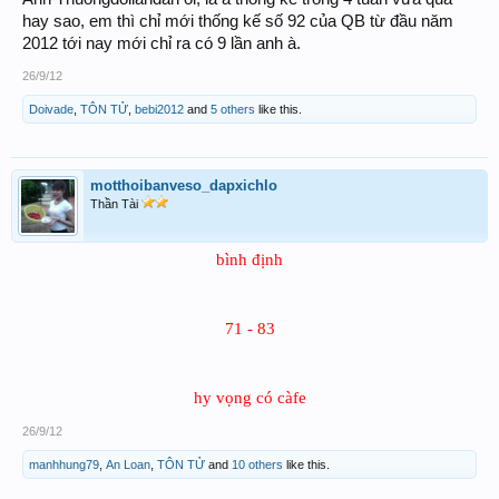
hay sao, em thì chỉ mới thống kế số 92 của QB từ đầu năm
2012 tới nay mới chỉ ra có 9 lần anh à.
26/9/12
Doivade
,
TÔN TỬ
,
bebi2012
and
5 others
like this.
motthoibanveso_dapxichlo
Thần Tài
bình định
71 - 83
hy vọng có càfe
26/9/12
manhhung79
,
An Loan
,
TÔN TỬ
and
10 others
like this.