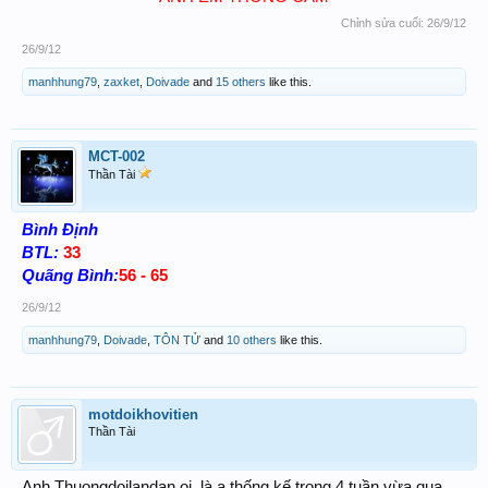
Chỉnh sửa cuối:
26/9/12
26/9/12
manhhung79
,
zaxket
,
Doivade
and
15 others
like this.
MCT-002
Thần Tài
Bình Định
BTL:
33
Quãng Bình:
56 - 65
26/9/12
manhhung79
,
Doivade
,
TÔN TỬ
and
10 others
like this.
motdoikhovitien
Thần Tài
Anh Thuongdoilandan oi, là a thống kế trong 4 tuần vừa qua