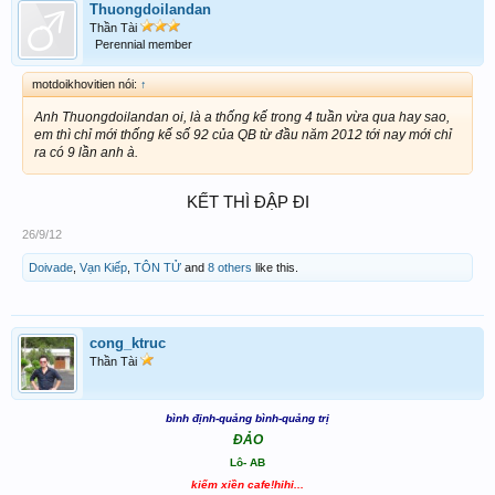
Thuongdoilandan
Thần Tài
Perennial member
motdoikhovitien nói:
↑
Anh Thuongdoilandan oi, là a thống kế trong 4 tuần vừa qua hay sao,
em thì chỉ mới thống kế số 92 của QB từ đầu năm 2012 tới nay mới chỉ
ra có 9 lần anh à.
KẾT THÌ ĐẬP ĐI​
26/9/12
Doivade
,
Vạn Kiếp
,
TÔN TỬ
and
8 others
like this.
cong_ktruc
Thần Tài
bình định-quảng bình-quảng trị
ĐẢO
Lô- AB
kiếm xiền cafe!hihi...