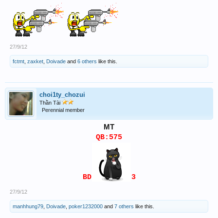
27/9/12
fctmt
,
zaxket
,
Doivade
and
6 others
like this.
choi1ty_chozui
Thần Tài
Perennial member
MT
QB:575
BD
3
27/9/12
manhhung79
,
Doivade
,
poker1232000
and
7 others
like this.