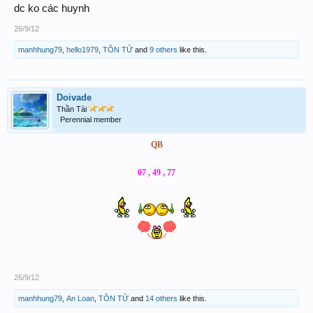
dc ko các huynh
26/9/12
manhhung79
,
hello1979
,
TÔN TỬ
and
9 others
like this.
Doivade
Thần Tài
Perennial member
QB
07 , 49 , 77
26/9/12
manhhung79
,
An Loan
,
TÔN TỬ
and
14 others
like this.