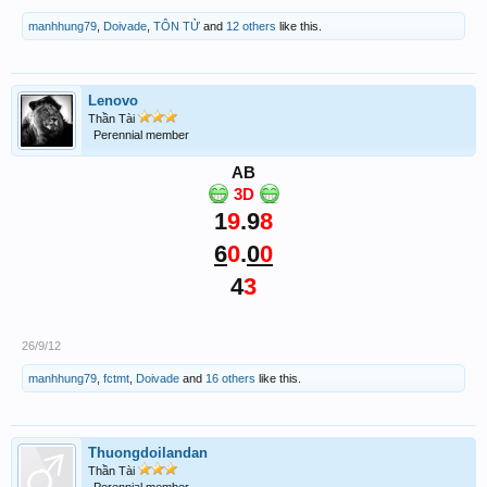
manhhung79
,
Doivade
,
TÔN TỬ
and
12 others
like this.
Lenovo
Thần Tài
Perennial member
AB
3D
1
9
.9
8
6
0
.
0
0
4
3
26/9/12
manhhung79
,
fctmt
,
Doivade
and
16 others
like this.
Thuongdoilandan
Thần Tài