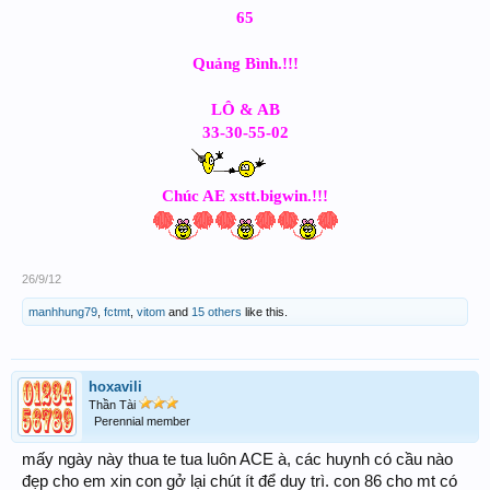
65
Quảng Bình.!!!
LÔ & AB
33-30-55-02
Chúc AE xstt.bigwin.!!!
26/9/12
manhhung79
,
fctmt
,
vitom
and
15 others
like this.
hoxavili
Thần Tài
Perennial member
mấy ngày này thua te tua luôn ACE à, các huynh có cầu nào
đẹp cho em xin con gở lại chút ít để duy trì. con 86 cho mt có