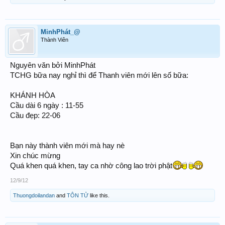
MinhPhát_@
Thành Viên
Nguyên văn bởi MinhPhát
TCHG bữa nay nghỉ thì để Thanh viên mới lên số bữa:
KHÁNH HÒA
Cầu dài 6 ngày : 11-55
Cầu đẹp: 22-06
Bạn này thành viên mới mà hay nè
Xin chúc mừng
Quá khen quá khen, tay ca nhờ công lao trời phật
12/9/12
Thuongdoilandan
and
TÔN TỬ
like this.