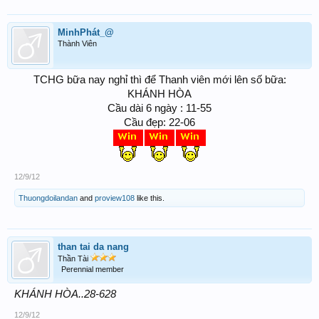
MinhPhát_@
Thành Viên
TCHG bữa nay nghỉ thì để Thanh viên mới lên số bữa:
KHÁNH HÒA
Cầu dài 6 ngày : 11-55
Cầu đẹp: 22-06
12/9/12
Thuongdoilandan
and
proview108
like this.
than tai da nang
Thần Tài
Perennial member
KHÁNH HÒA..28-628
12/9/12