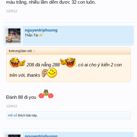
màu trắng, nhiều lắm dếm được 32 con luôn.
12/9/12
nguyentriphuong
Thần Tài
kotrung1lan nói:
↑
208 đà nẵng 288
. có ai cho ý kiến 2 con
trên với, thanks
Đánh 88 đi you
12/9/12
mê số
thích bài này.
nguyentriphuong