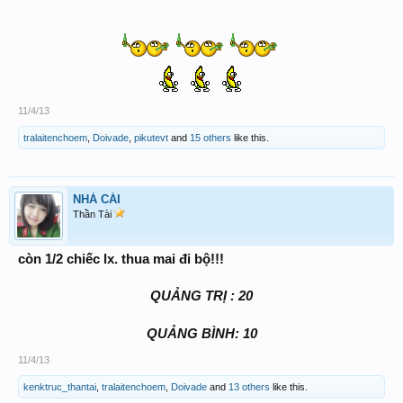
11/4/13
tralaitenchoem
,
Doivade
,
pikutevt
and
15 others
like this.
NHÀ CÁI
Thần Tài
còn 1/2 chiếc lx. thua mai đi bộ!!!
QUẢNG TRỊ : 20
QUẢNG BÌNH: 10​
11/4/13
kenktruc_thantai
,
tralaitenchoem
,
Doivade
and
13 others
like this.