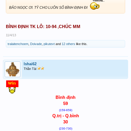
BẢO NGỌC ƠI. TỶ CHO LUÔN SỐ BÌNH ĐỊNH ĐI
BÌNH ĐỊNH TK LÔ: 10-94 ,CHÚC MM
11/4/13
tralaitenchoem
,
Doivade
,
pikutevt
and
12 others
like this.
lshai62
Thần Tài
B
ình
đ
ịnh
59
(159-659)
Q.tr
ị - Q.b
ình
30
(230-730)