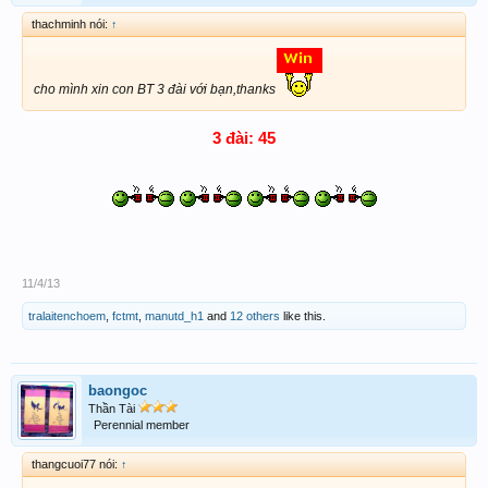
thachminh nói:
↑
cho mình xin con BT 3 đài với bạn,thanks
3 đài: 45
11/4/13
tralaitenchoem
,
fctmt
,
manutd_h1
and
12 others
like this.
baongoc
Thần Tài
Perennial member
thangcuoi77 nói:
↑