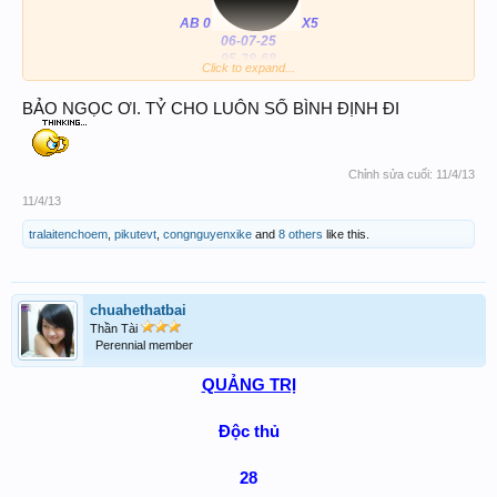
AB 0
X5
06-07-25
95-38-68
Click to expand...
3 càng: (836-886)đảo
BẢO NGỌC ƠI. TỶ CHO LUÔN SỐ BÌNH ĐỊNH ĐI
MT
36-86
Chỉnh sửa cuối:
11/4/13
11/4/13
tralaitenchoem
,
pikutevt
,
congnguyenxike
and
8 others
like this.
chuahethatbai
Thần Tài
Perennial member
QUẢNG TRỊ
Độc thủ
28