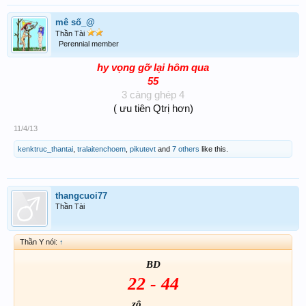
mê số_@
Thần Tài
Perennial member
hy vọng gỡ lại hôm qua
55
3 càng ghép 4
( ưu tiên Qtrị hơn)​
11/4/13
kenktruc_thantai
,
tralaitenchoem
,
pikutevt
and
7 others
like this.
thangcuoi77
Thần Tài
Thần Y nói:
↑
BD
22 - 44
zô............