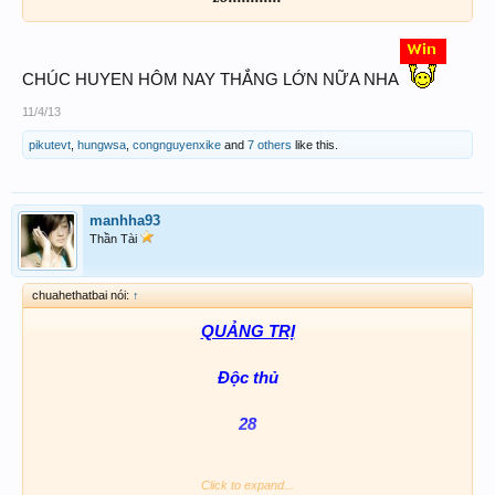
CHÚC HUYEN HÔM NAY THẮNG LỚN NỮA NHA
11/4/13
pikutevt
,
hungwsa
,
congnguyenxike
and
7 others
like this.
manhha93
Thần Tài
chuahethatbai nói:
↑
QUẢNG TRỊ
Độc thủ
28
Click to expand...