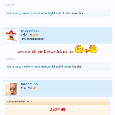
11/4/13
win or lose
,
tralaitenchoem
,
manutd_h1
and
11 others
like this.
chuyenlode
Thần Tài
Perennial member
ace cho hỏi đám cưới là số bao nhiêu nhỉ .. tks
11/4/13
win or lose
,
tralaitenchoem
,
manutd_h1
and
5 others
like this.
thachminh
Thần Tài
chuahethatbai nói:
↑
3 đài: 45