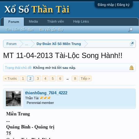
Đăng nhập | Đăng ký
Media
Thành viên
Help Links
Forum
Tìm kiếm diễn đàn
Bài viết gần đây
Forum
...
Dự Đoán Xổ Số Miền Trung
MT 11-04-2013 Tài-Lộc Song Hành!!
Trạng thái chủ đề:
Không mở trả lời sau này.
< Trước
1
2
3
4
5
6
→
8
Tiếp >
thienh0ang_76l4_4222
Thần Tài
Perennial member
Miền Trung
...
Quảng Bình - Quảng trị
75