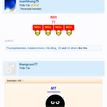
manhhung79
Thần Tài
Perennial member
BDI
77
11/4/13
Thuongdoilandan
,
tralaitenchoem
,
Hải đăng_ 82
and
14 others
like this.
thangcuoi77
Thần Tài
baongoc nói:
↑
MT
***********