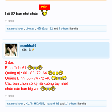
Lót 82 bạn nhé chúc
11/4/13
tralaitenchoem
,
pikutevt
,
Hải đăng_ 82
and
7 others
like this.
manhha93
Thần Tài
3 đài:
Bình định: 61
Quảng trị : 66 - 82 -72 -64
Quảng Bình: 66 - 74 -72 -46
Các bạn chọn số kỹ rồi xuống tay nhé!
chúc các bạn big win
11/4/13
tralaitenchoem
,
XUAN HOANG
,
manutd_h1
and
14 others
like this.