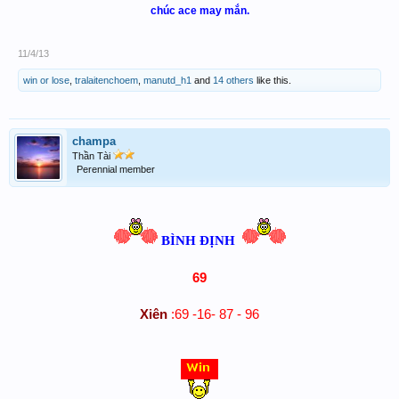
ch
úc ace may m
ắn.
11/4/13
win or lose
,
tralaitenchoem
,
manutd_h1
and
14 others
like this.
champa
Thần Tài
Perennial member
BÌNH ĐỊNH
69
Xiên
:69 -16- 87 - 96