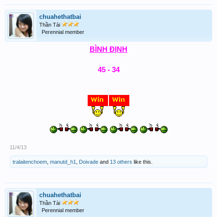
chuahethatbai
Thần Tài
Perennial member
BÌNH ĐỊNH
45 - 34
11/4/13
tralaitenchoem
,
manutd_h1
,
Doivade
and
13 others
like this.
chuahethatbai
Thần Tài
Perennial member