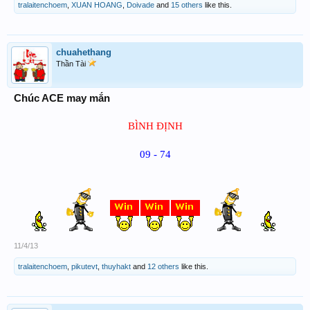
tralaitenchoem
,
XUAN HOANG
,
Doivade
and
15 others
like this.
chuahethang
Thần Tài
Chúc ACE may mắn
BÌNH ĐỊNH
09 - 74
11/4/13
tralaitenchoem
,
pikutevt
,
thuyhakt
and
12 others
like this.