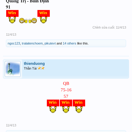
Quảng Trị - Bình Định
91
Chỉnh sửa cuối:
11/4/13
11/4/13
ngoc123
,
tralaitenchoem
,
pikutevt
and
14 others
like this.
thienduong
Thần Tài
QB
75-1
6
57
11/4/13