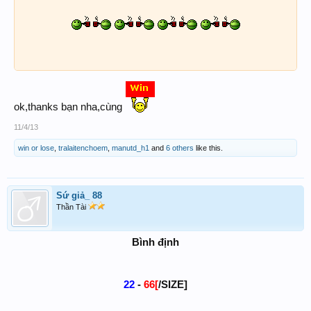
ok,thanks bạn nha,cùng
11/4/13
win or lose
,
tralaitenchoem
,
manutd_h1
and
6 others
like this.
Sứ giả_ 88
Thần Tài
Bình định
22
-
66[
/SIZE]