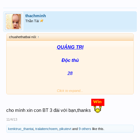
thachminh
Thần Tài
chuahethatbai nói:
↑
QUẢNG TRỊ
Độc thủ
28
Click to expand...
cho mình xin con BT 3 đài với bạn,thanks
11/4/13
kenktruc_thantai
,
tralaitenchoem
,
pikutevt
and
9 others
like this.