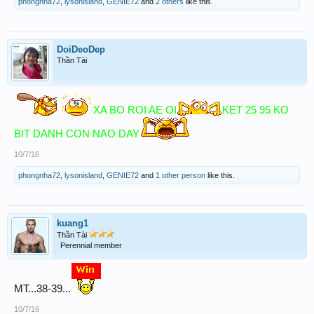
phongnha72
,
lysonisland
,
GENIE72
and
2 others
like this.
DoiDeoDep
Thần Tài
XA BO ROI AE OI
KET 25 95 KO
BIT DANH CON NAO DAY
10/7/16
phongnha72
,
lysonisland
,
GENIE72
and
1 other person
like this.
kuang1
Thần Tài
Perennial member
MT...38-39...
10/7/16