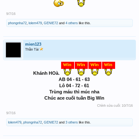
9/7/16
phongnha72
,
lolem479
,
GENIE72
and
4 others
like this.
mien123
Thần Tài
Khánh HOà.
AB 04 - 61 - 63
Lô 04 - 72 - 61
Trùng máu thì múc nha
Chúc ace cuối tuần Big Win
Chỉnh sửa cuối:
10/7/16
9/7/16
lolem479
,
phongnha72
,
GENIE72
and
3 others
like this.