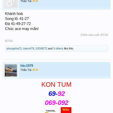
Thần Tài
Khánh hoà
Song lô: 41-27
Đá 41-49-27-72
Chúc ace may mắn!
Chỉnh sửa cuối:
9/7/16
9/7/16
phongnha72
,
lolem479
,
GENIE72
and
3 others
like this.
hkc1979
Thần Tài
KON TUM
69-
92
069-092