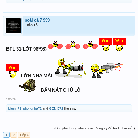
soái cả 7 999
Thần Tài
BTL 31(LÓT 96*98)
LỚN NHA MÀI.
BẮN NÁT CHỦ LÔ
10/7/16
lolem479
,
phongnha72
and
GENIE72
like this.
(Bạn phải Đăng nhập hoặc Đăng ký để trả lời bài viết.)
1
2
Tiếp >