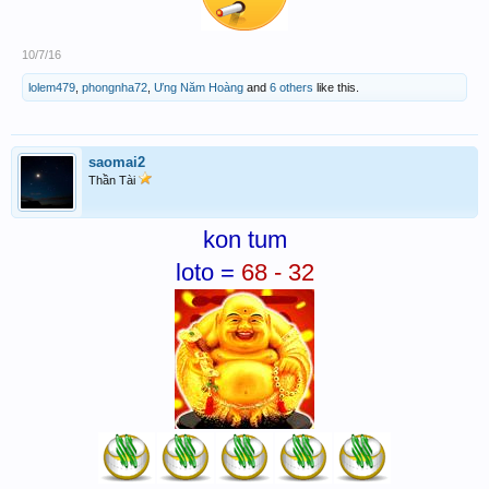
10/7/16
lolem479
,
phongnha72
,
Ưng Năm Hoàng
and
6 others
like this.
saomai2
Thần Tài
kon tum
loto =
68 - 32