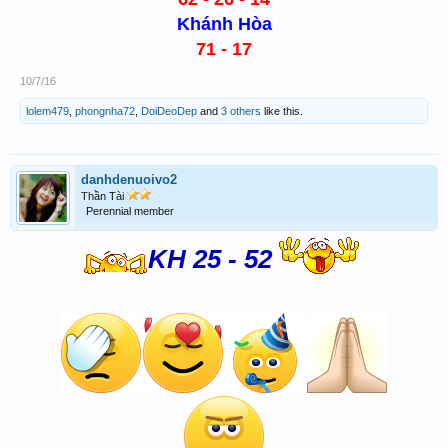
Khánh Hòa
71 - 17
10/7/16
lolem479
,
phongnha72
,
DoiDeoDep
and
3 others
like this.
danhdenuoivo2
Thần Tài
Perennial member
KH 25 - 52