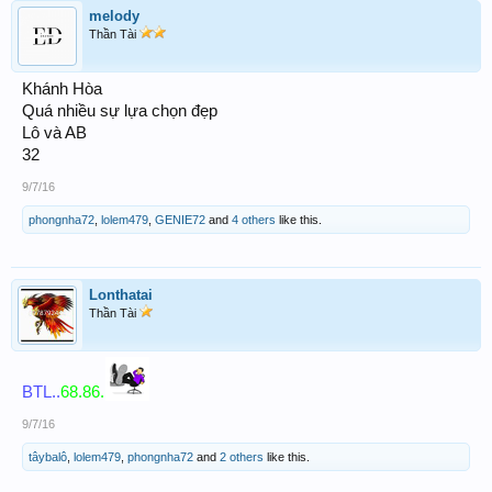
melody
Thần Tài
Khánh Hòa
Quá nhiều sự lựa chọn đẹp
Lô và AB
32
9/7/16
phongnha72
,
lolem479
,
GENIE72
and
4 others
like this.
Lonthatai
Thần Tài
BTL..
68.86.
9/7/16
tâybalô
,
lolem479
,
phongnha72
and
2 others
like this.