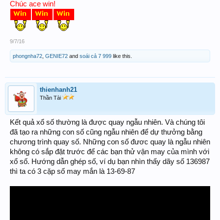
Chúc ace win!
9/7/16
phongnha72
,
GENIE72
and
soái cả 7 999
like this.
thienhanh21
Thần Tài
Kết quả xổ số thường là được quay ngẫu nhiên. Và chúng tôi
đã tạo ra những con số cũng ngẫu nhiên để dự thưởng bằng
chương trình quay số. Những con số đươc quay là ngẫu nhiên
không có sắp đặt trước để các bạn thử vận may của mình với
xổ số. Hướng dẫn ghép số, ví dụ bạn nhìn thấy dãy số 136987
thì ta có 3 cặp số may mắn là 13-69-87