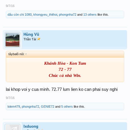
9/7/16
dâu còn chi 1080
,
khongyeu_thithoi
,
phongnha72
and
13 others
like this.
Hùng Vũ
Thần Tài
tâybalô nói:
↑
Khánh Hòa - Kon Tum
72 - 77
Chúc cả nhà Win.
lai khop voi y cua minh. 72.77 lum lien ko can phai suy nghi
9/7/16
lolem479
,
phongnha72
,
GENIE72
and
5 others
like this.
lxduong