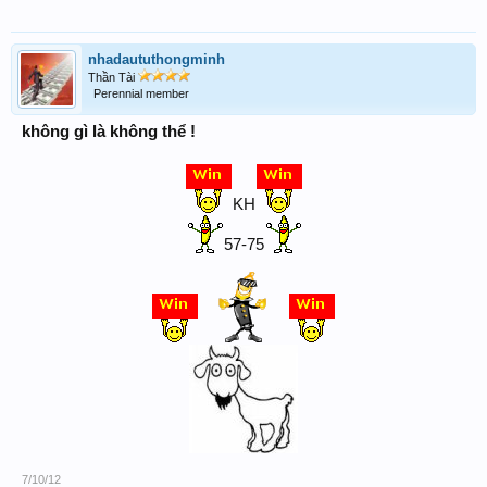
nhadaututhongminh
Thần Tài
Perennial member
không gì là không thể !
KH
57-75
7/10/12