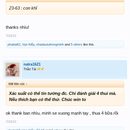
23-63 : con khỉ
thanks nhìu!
7/10/12
phattai62
,
Vạn Kiếp
,
nhadaututhongminh
and
5 others
like this.
natra1621
Thần Tài
Will Win nói:
↑
Xác suất có thể tin tưởng đc. Chỉ đánh giải 4 thui mà.
Nếu thích bạn có thể thử. Chúc win to
ok thank ban nhìu, minh se xuong mạnh tay , thua 4 bữa rồi
7/10/12