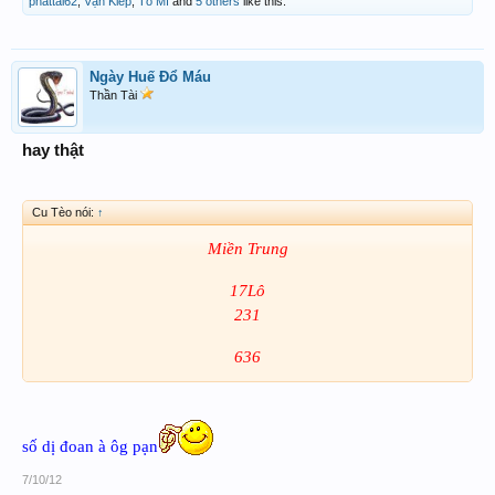
phattai62
,
Vạn Kiếp
,
Tô Mì
and
5 others
like this.
Ngày Huế Đổ Máu
Thần Tài
hay thật
Cu Tèo nói:
↑
Miền Trung
17Lô
231
636
số dị đoan à ôg pạn
7/10/12