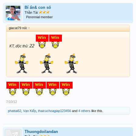
Bí ẩn& con số
Thần Tài
Perennial member
giacat79 nói:
↑
22
KT, độc thủ:
7/10/12
phattai62
,
Vạn Kiếp
,
thaicuchoagiap123456
and
4 others
like this.
Thuongdoilandan