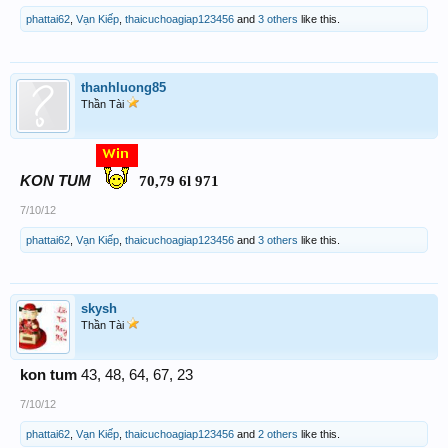
phattai62
,
Vạn Kiếp
,
thaicuchoagiap123456
and
3 others
like this.
thanhluong85
Thần Tài
KON TUM
70,79 6l 971
7/10/12
phattai62
,
Vạn Kiếp
,
thaicuchoagiap123456
and
3 others
like this.
skysh
Thần Tài
kon tum
43, 48, 64, 67, 23
7/10/12
phattai62
,
Vạn Kiếp
,
thaicuchoagiap123456
and
2 others
like this.