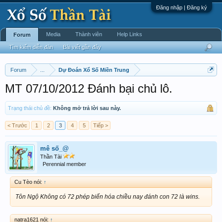
Đăng nhập | Đăng ký
Media
Thành viên
Help Links
Forum
Tìm kiếm diễn đàn
Bài viết gần đây
Forum
...
Dự Đoán Xổ Số Miền Trung
MT 07/10/2012 Đánh bại chủ lô.
Trạng thái chủ đề:
Không mở trả lời sau này.
< Trước
1
2
3
4
5
Tiếp >
mê số_@
Thần Tài
Perennial member
Cu Tèo nói:
↑
Tôn Ngộ Không có 72 phép biến hóa chiều nay đánh con 72 là wins.
natra1621 nói:
↑