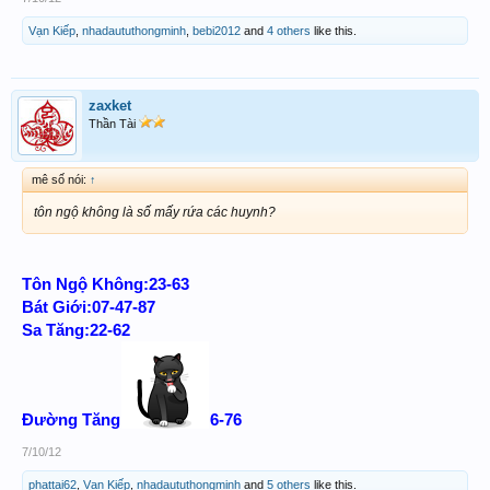
Vạn Kiếp
,
nhadaututhongminh
,
bebi2012
and
4 others
like this.
zaxket
Thần Tài
mê số nói:
↑
tôn ngộ không là số mấy rứa các huynh?
Tôn Ngộ Không:23-63
Bát Giới:07-47-87
Sa Tăng:22-62
Đường Tăng
6-76
7/10/12
phattai62
,
Vạn Kiếp
,
nhadaututhongminh
and
5 others
like this.