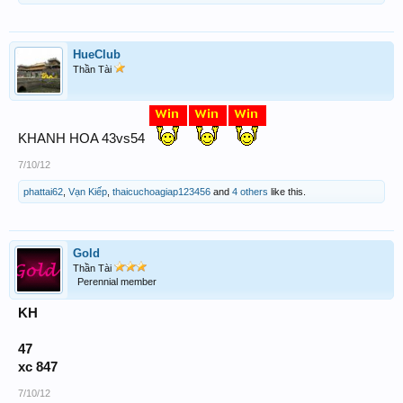
HueClub
Thần Tài
KHANH HOA 43vs54
7/10/12
phattai62
,
Vạn Kiếp
,
thaicuchoagiap123456
and
4 others
like this.
Gold
Thần Tài
Perennial member
KH
47
xc 847
7/10/12