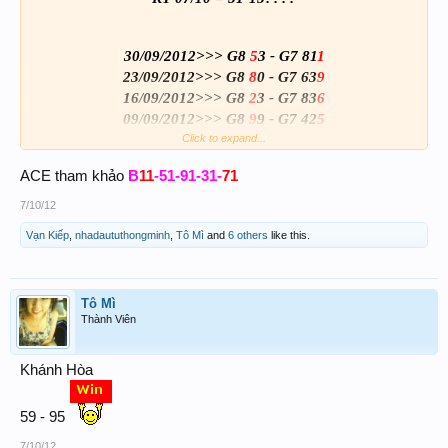
30/09/2012>>> G8
5
3 - G7 81
1
23/09/2012>>> G8
8
0 - G7 63
9
16/09/2012>>> G8
2
3 - G7 83
6
09/09/2012>>> G8
9
9 - G7 42
5
Click to expand...
A: x5
B: x1
B
11
-51-91-31-
71
ACE tham khảo
7/10/12
KH
07/10 = 57-75????
Vạn Kiếp
,
nhadaututhongminh
,
Tô Mì
and
6 others
like this.
03/10/2012>>> G7 34
7
78 - G7 98
5
01
30/09/2012>>> G7 44
0
24 - G7 47
2
31
26/09/2012>>> G7 40
3
55 - G7 17
1
99
Tô Mì
Thành Viên
23/09/2012>>> G7 42
8
31 - G7 88
1
15
A: x7
B: x1
Khánh Hòa
Chúc ace có lộc
---------------------------------
59 - 95
7/10/12