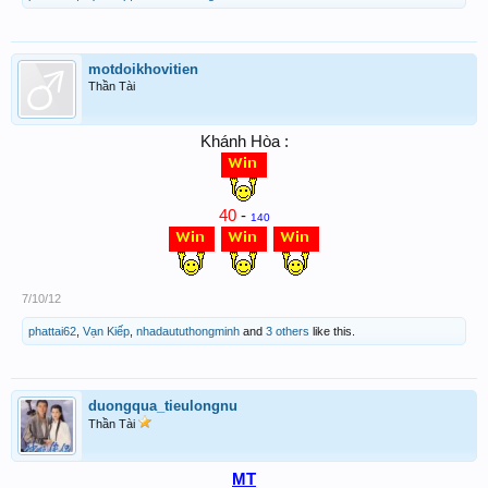
motdoikhovitien
Thần Tài
Khánh Hòa :
40
-
140
7/10/12
phattai62
,
Vạn Kiếp
,
nhadaututhongminh
and
3 others
like this.
duongqua_tieulongnu
Thần Tài
MT