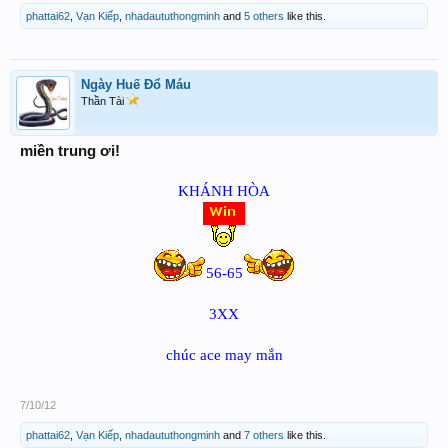
phattai62
,
Vạn Kiếp
,
nhadaututhongminh
and
5 others
like this.
Ngày Huế Đổ Máu
Thần Tài
miền trung ơi!
KHÁNH HÒA
56-65
3XX
chúc ace may mắn
7/10/12
phattai62
,
Vạn Kiếp
,
nhadaututhongminh
and
7 others
like this.