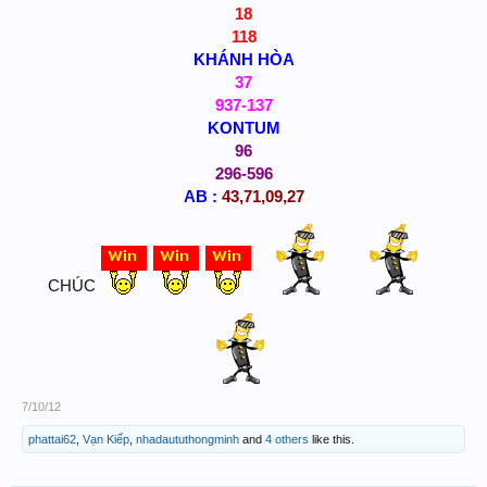
18
118
KHÁNH HÒA
37
937-137
KONTUM
96
296-596
AB :
43,71,09,27
CHÚC
​
7/10/12
phattai62
,
Vạn Kiếp
,
nhadaututhongminh
and
4 others
like this.