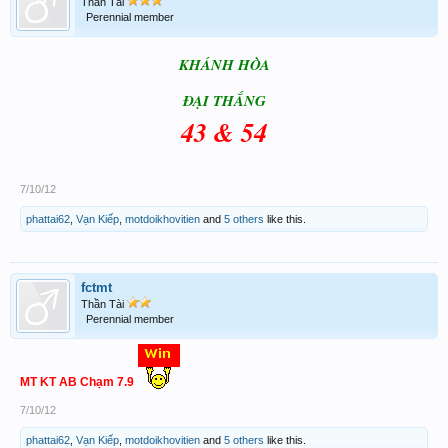
Thần Tài
Perennial member
KHÁNH HÒA
ĐẠI THẮNG
43 & 54
7/10/12
phattai62
,
Vạn Kiếp
,
motdoikhovitien
and
5 others
like this.
fctmt
Thần Tài
Perennial member
MT KT AB Chạm 7.9
7/10/12
phattai62
,
Vạn Kiếp
,
motdoikhovitien
and
5 others
like this.