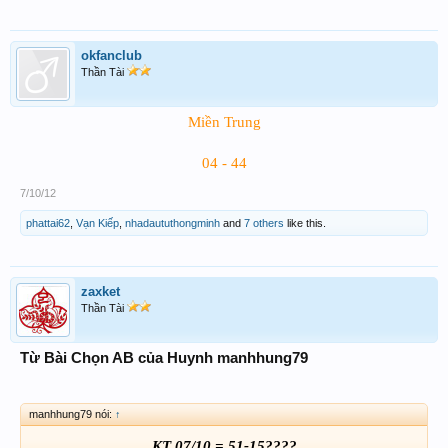
okfanclub
Thần Tài
Miền Trung
04 - 44
7/10/12
phattai62
,
Vạn Kiếp
,
nhadaututhongminh
and
7 others
like this.
zaxket
Thần Tài
Từ Bài Chọn AB của Huynh manhhung79
manhhung79 nói:
↑
KT 07/10 = 51-15????