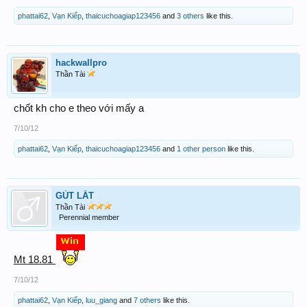
phattai62
,
Vạn Kiếp
,
thaicuchoagiap123456
and
3 others
like this.
hackwallpro
Thần Tài
chốt kh cho e theo với mấy a
7/10/12
phattai62
,
Vạn Kiếp
,
thaicuchoagiap123456
and
1 other person
like this.
GÚT LẮT
Thần Tài
Perennial member
Mt 18.81
7/10/12
phattai62
,
Vạn Kiếp
,
luu_giang
and
7 others
like this.