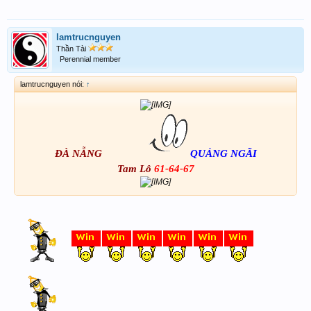
lamtrucnguyen
Thần Tài
Perennial member
lamtrucnguyen nói:
↑
ĐÀ NẴNG
QUẢNG NGÃI
Tam Lô
61-64-67