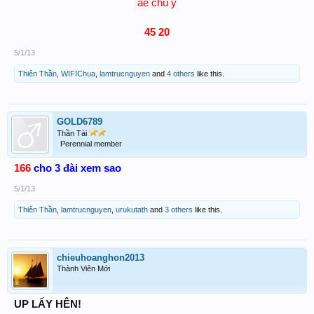
ae chú ý
45 20
5/1/13
Thiên Thần
,
WIFIChua
,
lamtrucnguyen
and
4 others
like this.
GOLD6789
Thần Tài
Perennial member
166
cho 3 đài xem sao
5/1/13
Thiên Thần
,
lamtrucnguyen
,
urukutath
and
3 others
like this.
chieuhoanghon2013
Thành Viên Mới
UP LẤY HÊN!