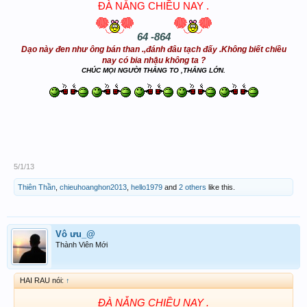
ĐÀ NẴNG CHIỀU NAY .
64 -864
Dạo này đen như ông bán than .,đánh đâu tạch đấy .Không biết chiều
nay có bia nhậu không ta ?
CHÚC MỌI NGƯỜI THẮNG TO ,THẮNG LỚN.
5/1/13
Thiên Thần
,
chieuhoanghon2013
,
hello1979
and
2 others
like this.
Vô ưu_@
Thành Viên Mới
HAI RAU nói:
↑
ĐÀ NẴNG CHIỀU NAY .