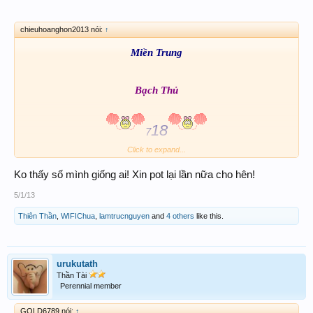
chieuhoanghon2013 nói:
↑
Miền Trung
Bạch Thủ
18
7
Click to expand...
Ko thấy số mình giống ai! Xin pot lại lần nữa cho hên!
5/1/13
Thiên Thần
,
WIFIChua
,
lamtrucnguyen
and
4 others
like this.
urukutath
Thần Tài
Perennial member
GOLD6789 nói:
↑