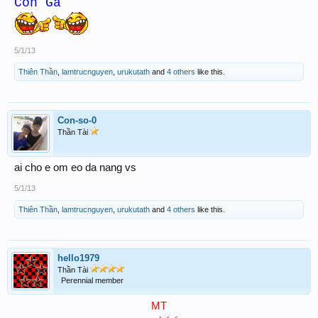
Con Gà
5/1/13
Thiên Thần
,
lamtrucnguyen
,
urukutath
and
4 others
like this.
Con-so-0
Thần Tài
ai cho e om eo da nang vs
5/1/13
Thiên Thần
,
lamtrucnguyen
,
urukutath
and
4 others
like this.
hello1979
Thần Tài
Perennial member
MT