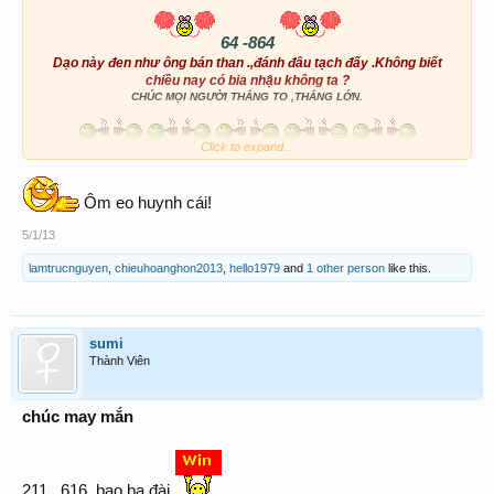
64 -864
Dạo này đen như ông bán than .,đánh đâu tạch đấy .Không biết
chiều nay có bia nhậu không ta ?
CHÚC MỌI NGƯỜI THẮNG TO ,THẮNG LỚN.
Click to expand...
Ôm eo huynh cái!
5/1/13
lamtrucnguyen
,
chieuhoanghon2013
,
hello1979
and
1 other person
like this.
sumi
Thành Viên
chúc may mắn
211 , 616, bao ba đài