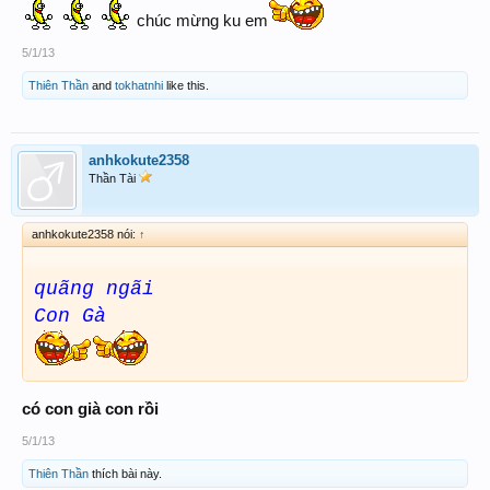
chúc mừng ku em
5/1/13
Thiên Thần
and
tokhatnhi
like this.
anhkokute2358
Thần Tài
anhkokute2358 nói:
↑
quãng ngãi
Con Gà
có con già con rồi
5/1/13
Thiên Thần
thích bài này.