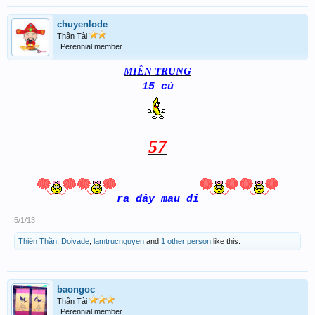
chuyenlode
Thần Tài
Perennial member
MIỀN TRUNG
15 củ
57
ra đây mau đi
5/1/13
Thiên Thần
,
Doivade
,
lamtrucnguyen
and
1 other person
like this.
baongoc
Thần Tài
Perennial member