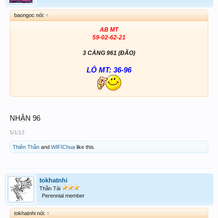
baongoc nói:
↑
AB MT
59-02-62-21
3 CÀNG 961 (ĐÃO)
LÔ MT: 36-96
NHẬN 96
5/1/13
Thiên Thần
and
WIFIChua
like this.
tokhatnhi
Thần Tài
Perennial member
tokhatnhi nói:
↑