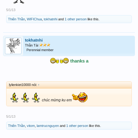
5/1/13
Thiên Thần
,
WIFIChua
,
tokhatnhi
and
1 other person
like this.
tokhatnhi
Thần Tài
Perennial member
thanks a​
lylienkiet10000 nói:
↑
chúc mừng ku em
5/1/13
Thiên Thần
,
vitom
,
lamtrucnguyen
and
1 other person
like this.