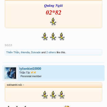
Quãng Ngãi
02*82
5/1/13
Thiên Thần
,
thiendia
,
Doivade
and
2 others
like this.
lylienkiet10000
Thần Tài
Perennial member
tokhatnhi nói:
↑