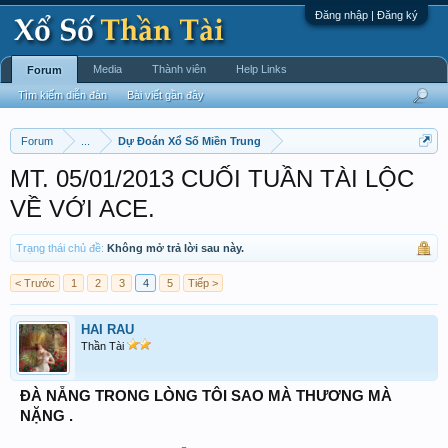
Đăng nhập | Đăng ký
Media
Thành viên
Help Links
Forum
Tìm kiếm diễn đàn
Bài viết gần đây
Forum
...
Dự Đoán Xổ Số Miền Trung
MT. 05/01/2013 CUỐI TUẦN TÀI LỘC
VỀ VỚI ACE.
Trạng thái chủ đề:
Không mở trả lời sau này.
< Trước
1
2
3
4
5
Tiếp >
HAI RAU
Thần Tài
ĐÀ NẴNG TRONG LÒNG TÔI SAO MÀ THƯƠNG MÀ
NẶNG .