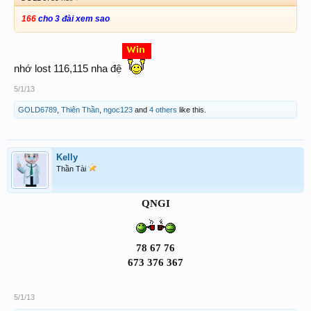
166
cho 3 đài xem sao
nhớ lost 116,115 nha đệ
5/1/13
GOLD6789
,
Thiên Thần
,
ngoc123
and
4 others
like this.
Kelly
Thần Tài
QNGI
78 67 76
673 376 367
5/1/13