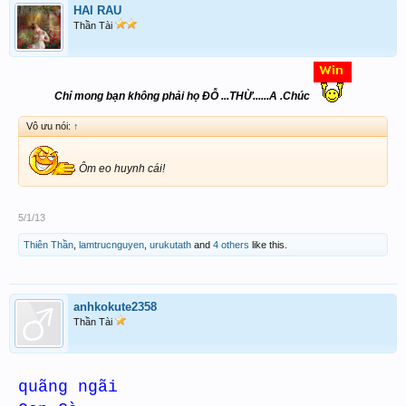
HAI RAU
Thần Tài
Chỉ mong bạn không phải họ ĐỖ ...THỪ......A .Chúc
Vô ưu nói:
↑
Ôm eo huynh cái!
5/1/13
Thiên Thần
,
lamtrucnguyen
,
urukutath
and
4 others
like this.
anhkokute2358
Thần Tài
quãng ngãi