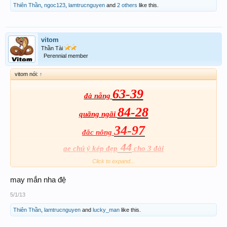
Thiên Thần
,
ngoc123
,
lamtrucnguyen
and
2 others
like this.
vitom
Thần Tài
Perennial member
vitom nói:
↑
63-39
đà nẵng
84-28
quãng ngãi
34-97
đắc nông
44
ae chú ý kép đẹp
cho 3 đài
thân chúc các bạn may mắn
Click to expand...
may mắn nha đệ
5/1/13
Thiên Thần
,
lamtrucnguyen
and
lucky_man
like this.