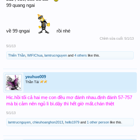
99 quang ngai
về 99 qngai
rồi nhé
Chỉnh sửa cuối:
5/1/13
5/1/13
Thiên Thần
,
WIFIChua
,
lamtrucnguyen
and
4 others
like this.
yeuhue009
Thần Tài
Hic.hồi tối cả hai mẹ con đều mơ đánh nhau.định đánh 57-757
mà bị cảm nên ngủ lì bì.dậy thì hết giờ mất.chán thiệt
5/1/13
lamtrucnguyen
,
chieuhoanghon2013
,
hello1979
and
1 other person
like this.