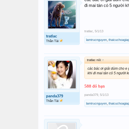
đi mai tán có 5 người k
tratlac
,
5/1/13
tratlac
lamtrucnguyen
,
thaicuchoagia
Thần Tài
tratlac nói:
↑
các bác ơi giải dùm cho 
khi đi mai tán có 5 người 
588 đó
bạn
panda379
,
5/1/13
panda379
Thần Tài
lamtrucnguyen
,
thaicuchoagia