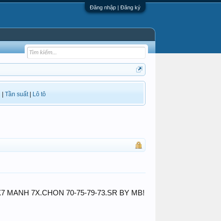
Đăng nhập | Đăng ký
i
|
Tần suất
|
Lô tô
A=7X7 MANH 7X.CHON 70-75-79-73.SR BY MB!