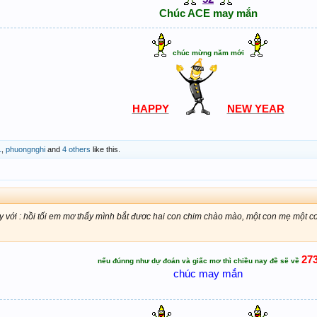
Chúc ACE may mắn
chúc mừng năm mới
HAPPY
NEW YEAR
1
,
phuongnghi
and
4 others
like this.
y với : hồi tối em mơ thấy mình bắt đươc hai con chim chào mào, một con mẹ một c
27
nếu đúnng như dự đoán và giấc mơ thì chiều nay đề sẽ về
chúc may mắn