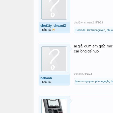
choi1ty_chozui2
,
5/1/13
choi1ty_chozui2
Thần Tài
Doivade
,
lamtrucnguyen
,
phuo
ai giải dùm em giấc mơ
cái lồng để nuôi.
behanh
,
5/1/13
behanh
lamtrucnguyen
,
phuongnghi
,
t
Thần Tài