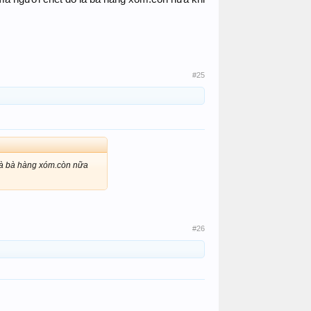
#25
là bà hàng xóm.còn nữa
#26