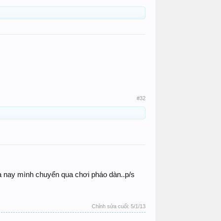
#32
 bữa nay mình chuyển qua chơi pháo dàn..p/s
Chỉnh sửa cuối:
5/1/13