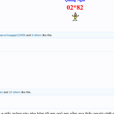
02*82
haicuchoagiap123456
and
9 others
like this.
en
and
10 others
like this.
o e giấc mộng này nha.hôm tối em ngủ em nằm mơ thấy người chết.