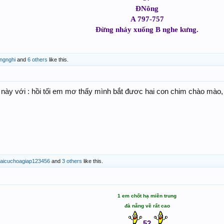
ĐNông
A 797-757
Đừng nhảy xuống B nghe kưng.
ngnghi
and
6 others
like this.
 này với : hồi tối em mơ thấy mình bắt đươc hai con chim chào mào
haicuchoagiap123456
and
3 others
like this.
1 em chốt hạ miền trung
đà nẵng về rất cao
52