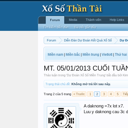
Media
Thành viên
Help Links
Forum
Tìm kiếm diễn đàn
Bài viết gần đây
Forum
Diễn Đàn Dự Đoán Kết Quả Xổ Số
Dự Đ
Miền nam
|
Miền bắc
|
Miền trung
|
Vietlott
|
Thứ hai
MT. 05/01/2013 CUỐI TUẦ
Thảo luận trong '
Dự Đoán Xổ Số Miền Trung
' bắt đầu bởi
Ki
Trạng thái chủ đề:
Không mở trả lời sau này.
Trang 2 của 5 trang
< Trước
1
2
3
4
5
Tiế
A daknong =7x lot x7.
Luu y daknong cau 3c