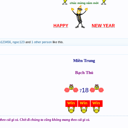
chúc mừng năm mới
HAPPY
NEW YEAR
p123456
,
ngoc123
and
1 other person
like this.
Miền Trung
Bạch Thủ
18
7
eo cái gì cả. Chết đi chúng ta cũng không mang theo cái gì cả.