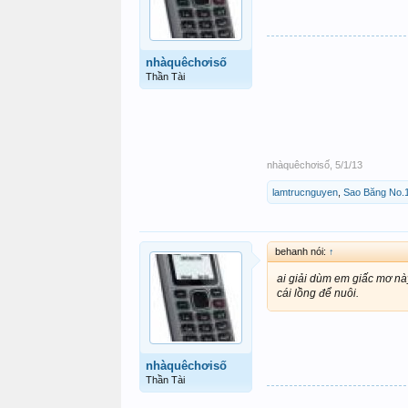
nhàquêchơisố
Thần Tài
nhàquêchơisố
,
5/1/13
lamtrucnguyen
,
Sao Băng No.
behanh nói:
↑
ai giải dùm em giấc mơ nà
cái lồng để nuôi.
nhàquêchơisố
Thần Tài