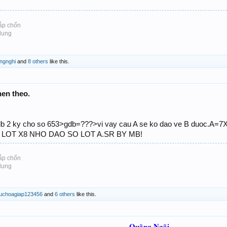
ắp chốn
 dung
ngnghi
and
8 others
like this.
en theo.
db 2 ky cho so 653>gdb=???>vi vay cau A se ko dao ve B duoc.A
 LOT X8 NHO DAO SO LOT A.SR BY MB!
ắp chốn
 dung
cuchoagiap123456
and
6 others
like this.
Quãng Ngãi