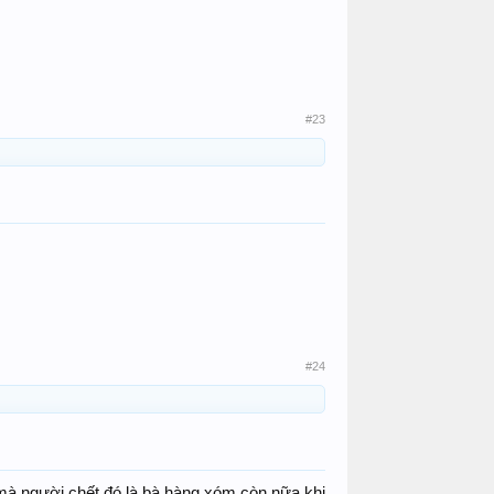
#23
#24
mà người chết đó là bà hàng xóm.còn nữa khi