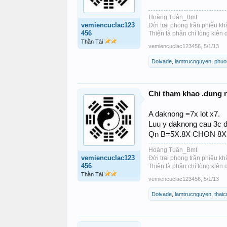
Hoàng Tuân_Bmt
vemiencuclac123
Đời trai phong trần phiêu kh
456
Thiện tà phân chí lòng kiên
Thần Tài
vemiencuclac123456
,
5/1/13
Doivade
,
lamtrucnguyen
,
phuo
Chi tham khao .dung n
A daknong =7x lot x7.
Luu y daknong cau 3c 
Qn B=5X.8X CHON 8X
Hoàng Tuân_Bmt
vemiencuclac123
Đời trai phong trần phiêu kh
456
Thiện tà phân chí lòng kiên
Thần Tài
vemiencuclac123456
,
5/1/13
Doivade
,
lamtrucnguyen
,
thai