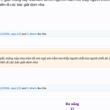
hiên đi.các bác giải dùm nha
p123456
,
ngoc123
and
3 others
like this.
e giấc mộng này nha.hôm tối em ngủ em nằm mơ thấy người chết.mà người chết đó 
khiên đi.các bác giải dùm nha
p123456
,
ngoc123
and
3 others
like this.
Đà nẵng
37