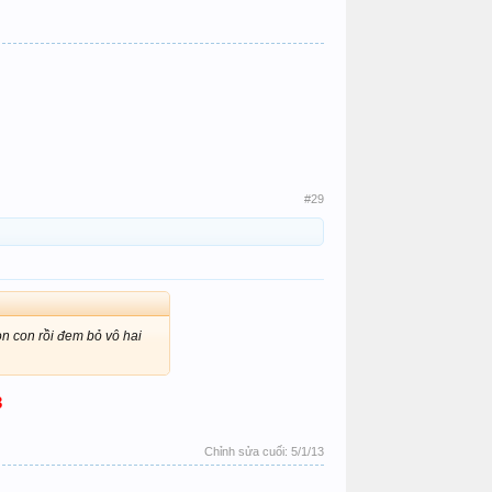
#29
on con rồi đem bỏ vô hai
3
Chỉnh sửa cuối:
5/1/13