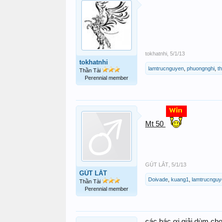
tokhatnhi
,
5/1/13
tokhatnhi
lamtrucnguyen
,
phuongnghi
,
t
Thần Tài
Perennial member
Mt 50
GÚT LẮT
,
5/1/13
GÚT LẮT
Doivade
,
kuang1
,
lamtrucnguy
Thần Tài
Perennial member
các bác ơi giải dùm ch