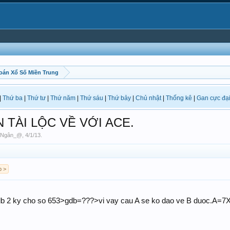
oán Xổ Số Miền Trung
|
Thứ ba
|
Thứ tư
|
Thứ năm
|
Thứ sáu
|
Thứ bảy
|
Chủ nhật
|
Thống kê
|
Gan cực đạ
N TÀI LỘC VỀ VỚI ACE.
mNgân_@
,
4/1/13
.
p >
 db 2 ky cho so 653>gdb=???>vi vay cau A se ko dao ve B duoc.