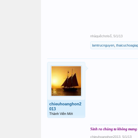
nhàquêchơisố
,
5/1/13
lamtrucnguyen
,
thaicuchoagia
chieuhoanghon2
013
Thành Viên Mới
Sinh ra chúng ta không mang th
chieuhoanghon2013
,
5/1/13