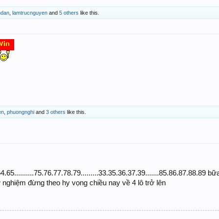
ndan
,
lamtrucnguyen
and
5 others
like this.
en
,
phuongnghi
and
3 others
like this.
5..........75.76.77.78.79.........33.35.36.37.39.......85.86.87.88.89
ử nghiệm đừng theo hy vọng chiều nay về 4 lô trở lên