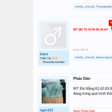
choi1ty_chozui2
,
Thuongdoila
MT QN Tứ lô 09.90,46.64
fctmt
,
5/1/13
fctmt
choi1ty_chozui2
,
lamtrucnguy
Thần Tài
Perennial member
Pháo Dàn
MT Đà Nẵng:61.62.63.64.6
đang trong quá trình th
ngoc123
Ngọc Pháo Dàn