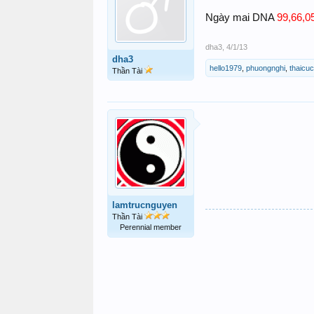
99,66,0
Ngày mai DNA
dha3
,
4/1/13
dha3
hello1979
,
phuongnghi
,
thaicu
Thần Tài
lamtrucnguyen
Thần Tài
Perennial member