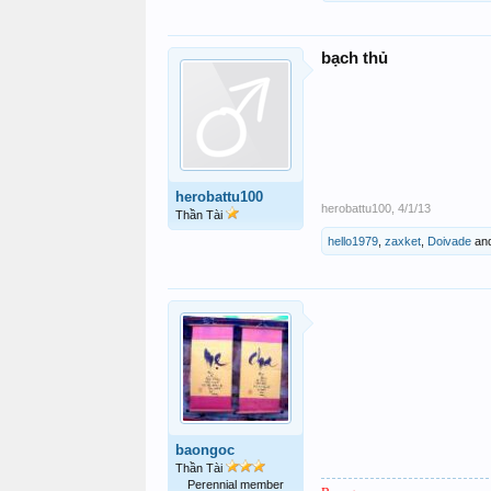
bạch thủ
herobattu100
herobattu100
,
4/1/13
Thần Tài
hello1979
,
zaxket
,
Doivade
an
baongoc
Thần Tài
Perennial member