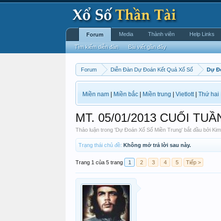
Media
Thành viên
Help Links
Forum
Tìm kiếm diễn đàn
Bài viết gần đây
Forum
Diễn Đàn Dự Đoán Kết Quả Xổ Số
Dự Đ
Miền nam
|
Miền bắc
|
Miền trung
|
Vietlott
|
Thứ hai
MT. 05/01/2013 CUỐI TUẦ
Thảo luận trong '
Dự Đoán Xổ Số Miền Trung
' bắt đầu bởi
Ki
Trạng thái chủ đề:
Không mở trả lời sau này.
Trang 1 của 5 trang
1
2
3
4
5
Tiếp >