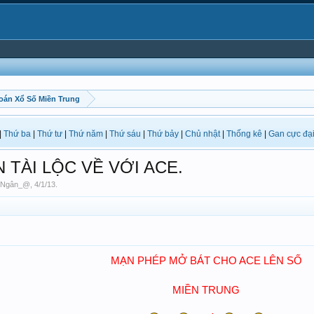
oán Xổ Số Miền Trung
|
Thứ ba
|
Thứ tư
|
Thứ năm
|
Thứ sáu
|
Thứ bảy
|
Chủ nhật
|
Thống kê
|
Gan cực đạ
N TÀI LỘC VỀ VỚI ACE.
mNgân_@
,
4/1/13
.
MẠN PHÉP MỞ BÁT CHO ACE LÊN SỐ
MIỀN TRUNG