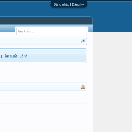
Đăng nhập | Đăng ký
i
|
Tần suất
|
Lô tô