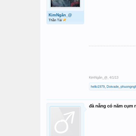
KimNgân_@
Thần Tài
KimNgân_@
,
4/1/13
hello1979
,
Doivade
,
phuongngh
đà nẵng có năm cụm 