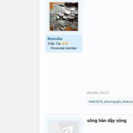
thiendia
Thần Tài
Perennial member
thiendia
,
4/1/13
hello1979
,
phuongnghi
,
thaicu
sông hàn dậy sóng