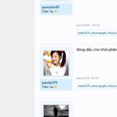
quoctien87
Thần Tài
quoctien87
,
4/1/13
hello1979
,
phuongnghi
,
thaicu
đóng dấu cho khỏi phân 
panda379
,
4/1/13
panda379
hello1979
,
phuongnghi
,
thaicu
Thần Tài