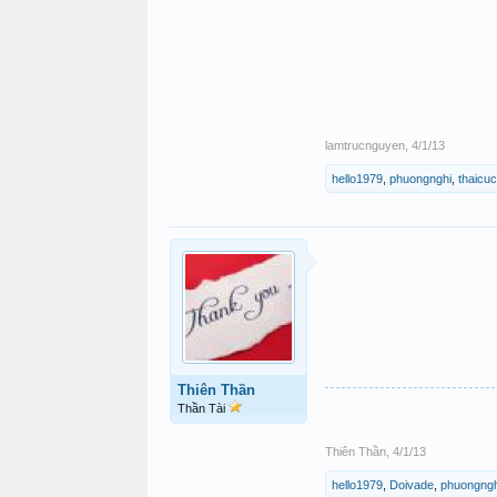
lamtrucnguyen
,
4/1/13
hello1979
,
phuongnghi
,
thaicu
Thiên Thần
Thần Tài
Thiên Thần
,
4/1/13
hello1979
,
Doivade
,
phuongngh