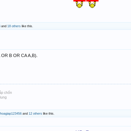
i
and
18 others
like this.
OR B OR CA A,B).
ắp chốn
 dung
choagiap123456
and
12 others
like this.