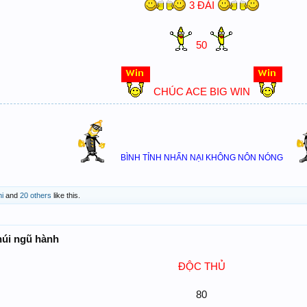
3 ĐÀI
50
CHÚC ACE BIG WIN
BÌNH TỈNH NHẨN NẠI KHÔNG NÔN NÓNG
i
and
20 others
like this.
núi ngũ hành
ĐỘC THỦ
80