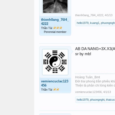
thienh0ang_76l4_4222
,
4/1/13
thienh0ang_76l4_
hello1979
,
kuang1
,
phuongngh
4222
Thần Tài
Perennial member
AB DA NANG=3X.X3(A 
sr by mb!
Hoàng Tuân_Bmt
vemiencuclac123
Đời trai phong trần phiêu kh
456
Thiện tà phân chí lòng kiên
Thần Tài
vemiencuclac123456
,
4/1/13
hello1979
,
phuongnghi
,
thaicu