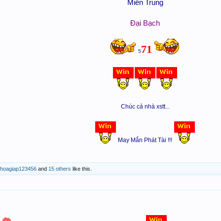
Miền Trung
Đại Bạch
71
5
Chúc cả nhà xstt...
May Mắn Phát Tài !!!
choagiap123456
and
15 others
like this.