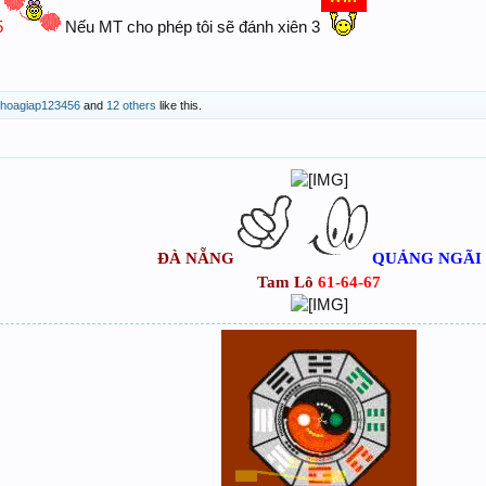
5
Nếu MT cho phép tôi sẽ đánh xiên 3
choagiap123456
and
12 others
like this.
ĐÀ NẴNG
QUẢNG NGÃI
Tam Lô
61-64-67