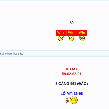
39
d
13 others
like this.
AB MT
59-02-62-21
3 CÀNG 961 (ĐÃO)
LÔ MT: 36-96