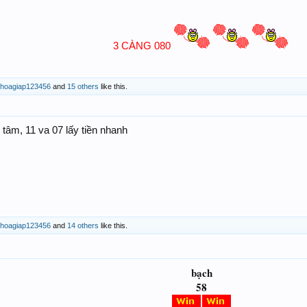
080
3 CÀNG
choagiap123456
and
15 others
like this.
tâm, 11 va 07 lấy tiền nhanh
choagiap123456
and
14 others
like this.
bạch
58