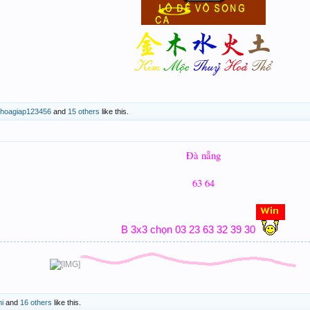
choagiap123456
and
15 others
like this.
Đà nẵng
63 64
B 3x3 chọn 03 23 63 32 39 30
i
and
16 others
like this.