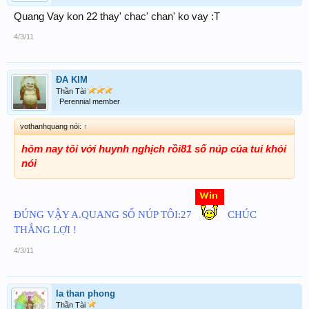
Quang Vay kon 22 thay' chac' chan' ko vay :T
4/3/11
ĐA KIM
Thần Tài
Perennial member
vothanhquang nói:
↑
hôm nay tôi với huynh nghịch rồi81 số núp của tui khỏi
nói
ĐÚNG VẬY A.QUANG SỐ NÚP TÔI:27
CHÚC
THẮNG LỢI !
4/3/11
la than phong
Thần Tài