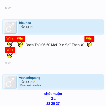
179
4/3/11
hieuheo
Thần Tài
Bạch Thũ 06-60 Moi'' Xin So'' Theo la`
4/3/11
vothanhquang
Thần Tài
Perennial member
chốt muộn
GL
22 20 27