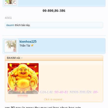
00-800,86-386
4/3/11
dauem
thích bài này.
kienhoa125
Thần Tài
ĐA KIM nói:
↑
GIA-LAI:
90-40-81
NINH-THUẬN:
00-
Click to expand...
20-84