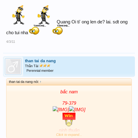
Quang Oi ti' ong len de? lai. sdt ong
cho tui nha
4/3/11
than tai da nang
Thần Tài
Perennial member
than tai da nang nói:
↑
bắc nam
79-379
ninh thuận
Click to expand...
79