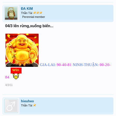
ĐA KIM
Thần Tài
Perennial member
04/3 lên rừng,xuống biển...
GIA-LAI:
90-40-81
NINH-THUẬN:
00-20-
84
4/3/11
hieuheo
Thần Tài