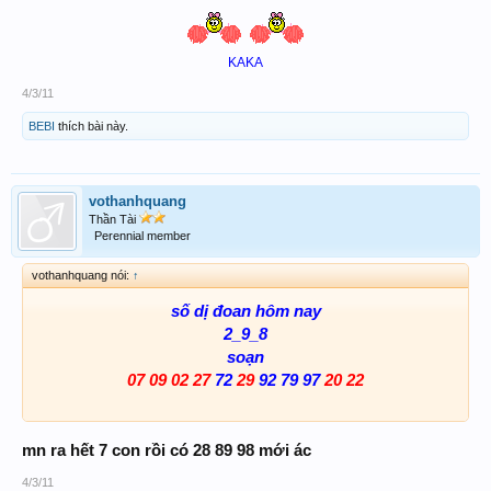
KAKA
4/3/11
BEBI
thích bài này.
vothanhquang
Thần Tài
Perennial member
vothanhquang nói:
↑
số dị đoan hôm nay
2_9_8
soạn
07 09
02 27
72
29
92 79 97
20
22
mn ra hết 7 con rồi có 28 89 98 mới ác
4/3/11