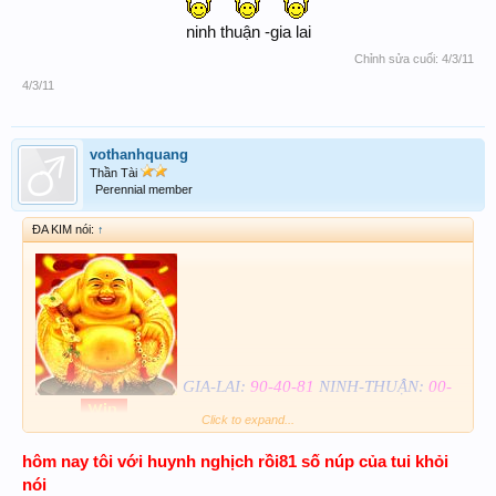
ninh thuận -gia lai​
Chỉnh sửa cuối:
4/3/11
4/3/11
vothanhquang
Thần Tài
Perennial member
ĐA KIM nói:
↑
GIA-LAI:
90-40-81
NINH-THUẬN:
00-
Click to expand...
20-84
hôm nay tôi với huynh nghịch rồi81 số núp của tui khỏi
nói