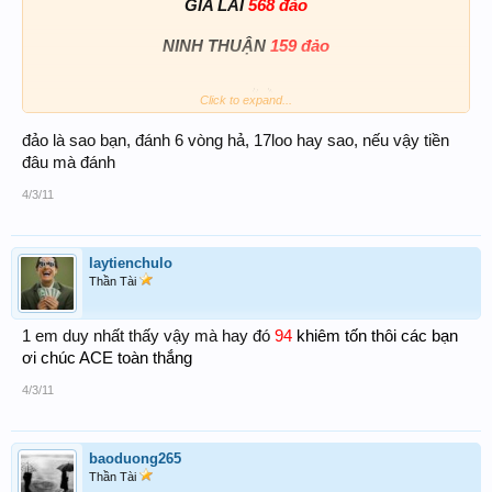
GIA LAI
568 đảo
NINH THUẬN
159 đảo
Click to expand...
Hy vọng có
hehehe
đảo là sao bạn, đánh 6 vòng hả, 17loo hay sao, nếu vậy tiền
đâu mà đánh
4/3/11
laytienchulo
Thần Tài
1 em duy nhất thấy vậy mà hay đó
94
khiêm tốn thôi các bạn
ơi chúc ACE toàn thắng
4/3/11
baoduong265
Thần Tài