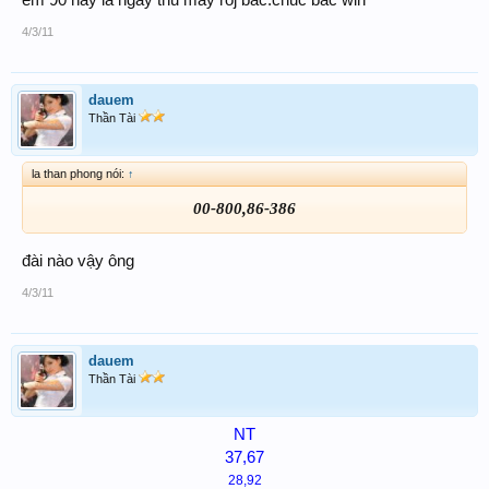
em 90 nay la ngay thu may roj bac.chuc bac win
4/3/11
dauem
Thần Tài
la than phong nói:
↑
00-800,86-386
đài nào vậy ông
4/3/11
dauem
Thần Tài
NT
37,67
28,92