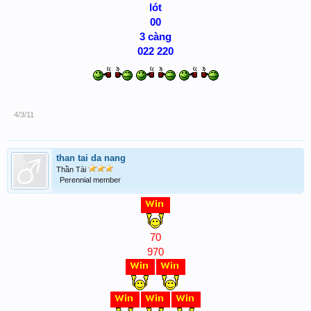
lót
00
3 càng
022 220
4/3/11
than tai da nang
Thần Tài
Perennial member
70
970