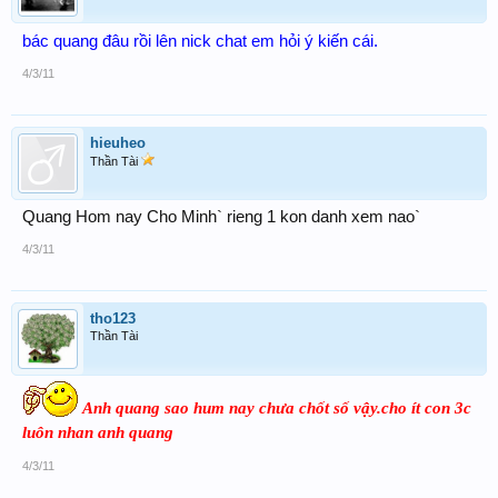
bác quang đâu rồi lên nick chat em hỏi ý kiến cái.
4/3/11
hieuheo
Thần Tài
Quang Hom nay Cho Minh` rieng 1 kon danh xem nao`
4/3/11
tho123
Thần Tài
Anh quang sao hum nay chưa chốt số vậy.cho ít con 3c
luôn nhan anh quang
4/3/11