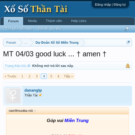
Đăng nhập | Đăng ký
Media
Thành viên
Help Links
Forum
Tìm kiếm diễn đàn
Bài viết gần đây
Forum
...
Dự Đoán Xổ Số Miền Trung
MT 04/03 good luck ... † amen †
Trạng thái chủ đề:
Không mở trả lời sau này.
< Trước
1
2
3
4
5
6
Tiếp >
danangtp
Thần Tài
nam9muoiba nói:
↑
Góp vui
Miền Trung