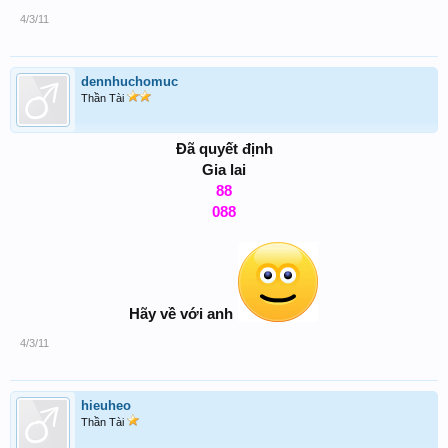
4/3/11
dennhuchomuc
Thần Tài
Đã quyết định
Gia lai
88
088
Hãy về với anh
4/3/11
hieuheo
Thần Tài