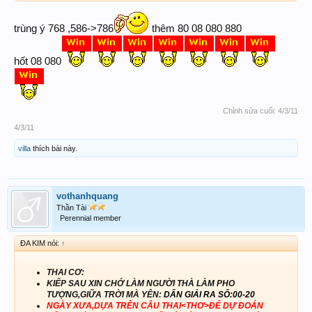
trùng ý 768 ,586->786
thêm 80 08 080 880
hốt 08 080
Chỉnh sửa cuối:
4/3/11
4/3/11
villa
thích bài này.
vothanhquang
Thần Tài
Perennial member
ĐA KIM nói:
↑
THAI CƠ:
KIẾP SAU XIN CHỚ LÀM NGƯỜI THÀ LÀM PHO
TƯỢNG,GIỮA TRỜI MÀ YÊN:
DẨN GIẢI RA SỐ:00-20
NGÀY XƯA,DỰA TRÊN CÂU THAI<THƠ>ĐỂ DỰ ĐOÁN