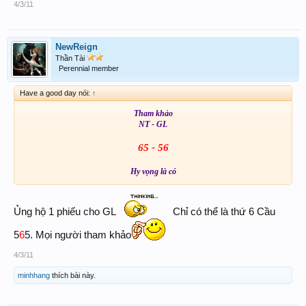
4/3/11
NewReign
Thần Tài
Perennial member
Have a good day nói:
↑
Tham khảo
NT - GL
65 - 56
Hy vọng là có
Ủng hộ 1 phiếu cho GL
Chỉ có thể là thứ 6 Cầu
5
6
5. Mọi người tham khảo
4/3/11
minhhang
thích bài này.