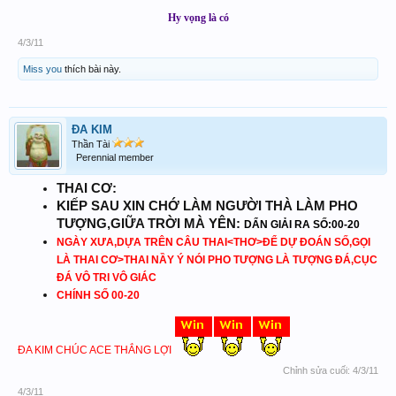
Hy vọng là có
4/3/11
Miss you
thích bài này.
ĐA KIM
Thần Tài
Perennial member
THAI CƠ:
KIẾP SAU XIN CHỚ LÀM NGƯỜI THÀ LÀM PHO
TƯỢNG,GIỮA TRỜI MÀ YÊN:
DẨN GIẢI RA SỐ:00-20
NGÀY XƯA,DỰA TRÊN CÂU THAI<THƠ>ĐỂ DỰ ĐOÁN SỐ,GỌI
LÀ THAI CƠ>THAI NẦY Ý NÓI PHO TƯỢNG LÀ TƯỢNG ĐÁ,CỤC
ĐÁ VÔ TRI VÔ GIÁC
CHÍNH SỐ 00-20
ĐA KIM CHÚC ACE THẮNG LỢI
Chỉnh sửa cuối:
4/3/11
4/3/11