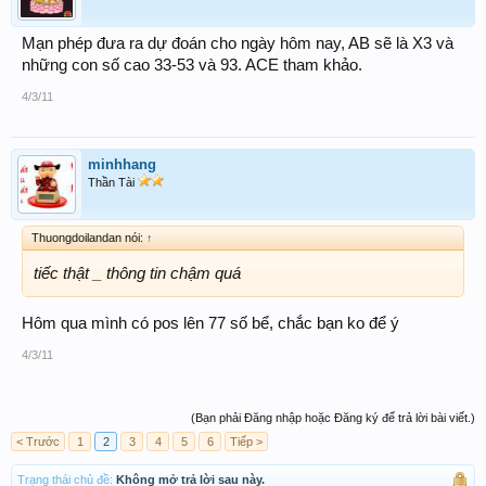
Mạn phép đưa ra dự đoán cho ngày hôm nay, AB sẽ là X3 và
những con số cao 33-53 và 93. ACE tham khảo.
4/3/11
minhhang
Thần Tài
Thuongdoilandan nói:
↑
tiếc thật _ thông tin chậm quá
Hôm qua mình có pos lên 77 số bể, chắc bạn ko để ý
4/3/11
(Bạn phải Đăng nhập hoặc Đăng ký để trả lời bài viết.)
< Trước
1
2
3
4
5
6
Tiếp >
Trạng thái chủ đề:
Không mở trả lời sau này.