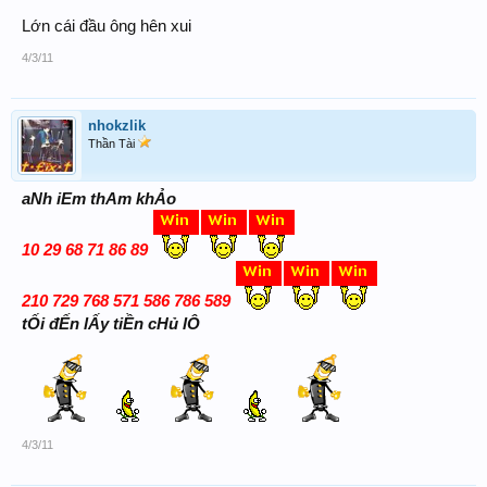
Lớn cái đầu ông hên xui
4/3/11
nhokzlik
Thần Tài
aNh iEm thAm khẢo
10 29 68 71 86 89
210 729 768 571 586 786 589
tỐi đẾn lẤy tiỀn cHủ lÔ
4/3/11