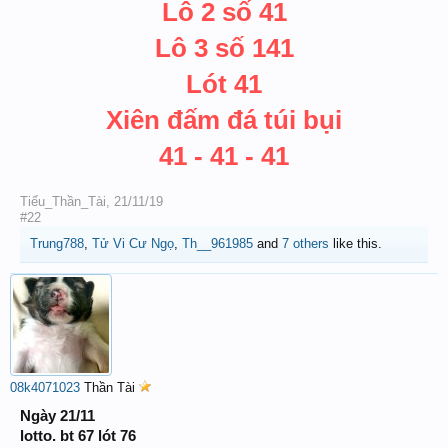
Lô 2 số 41
Lô 3 số 141
Lót 41
Xiên đấm đá túi bụi
41 - 41 - 41
Tiểu_Thần_Tài
,
21/11/19
#22
Trung788
,
Tử Vi Cư Ngọ
,
Th__961985
and
7 others
like this.
08k4071023
Thần Tài
Ngày 21/11
lotto. bt 67 lót 76