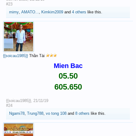
#23
mimy
,
AMATO...
,
Kimkim2009
and
4 others
like this.
{{soicau1985}}
Thần Tài
Mien Bac
05.50
605.650
{{soicau1985}}
,
21/11/19
#24
Ngami78
,
Trung788
,
vo tong 108
and
8 others
like this.