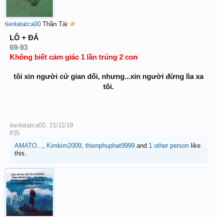
tienlatatca00
Thần Tài
LÔ + ĐÁ
69-93
Không biết cảm giác 1 lần trúng 2 con
tôi xin người cứ gian dối, nhưng...xin người đừng lìa xa
tôi.
tienlatatca00
,
21/11/19
#35
AMATO...
,
Kimkim2009
,
thienphuphat9999
and
1 other person
like
this.