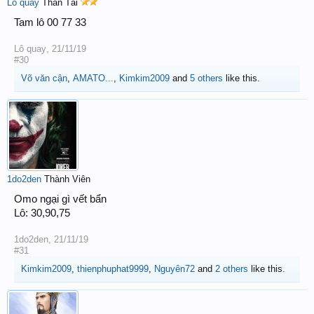
Lô quay
Thần Tài
Tam lô 00 77 33
Lô quay
,
21/11/19
#30
Võ văn cận
,
AMATO...
,
Kimkim2009
and
5 others
like this.
1do2den
Thành Viên
Omo ngại gì vết bẩn
Lô: 30,90,75
1do2den
,
21/11/19
#31
Kimkim2009
,
thienphuphat9999
,
Nguyên72
and
2 others
like this.