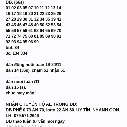
ĐB. (66s)
01 02 03 05 07 10 11 12 13 14
16 17 18 19 20 21 22 23 25 26
27 28 29 30 31 32 34 35 39 41
43 45 46 47 48 49 50 52 53 54
55 56 57 59 61 62 64 65 69 70
71 72 74 75 80 81 85 89 90 91
92 93 94 95 96 99
btđ. 34
3c. 134 334
...................
dàn động nuôi tuần 19-24/11
dàn 14 (36s). chạm 51 nhận 51
...................
dàn nuôi tuần /11
dàn 15 (s).
chúc may mắn!
NHẬN CHUYỂN HỘ AE TRONG DĐ:
ĐB PHẾ 0,73 ĂN 70, lotto 22 ĂN 80. UY TÍN, NHANH GỌN.
LH: 079.571.2646
ĐB thảo luận tư vấn mỗi ngày.
08k4071023
,
21/11/19