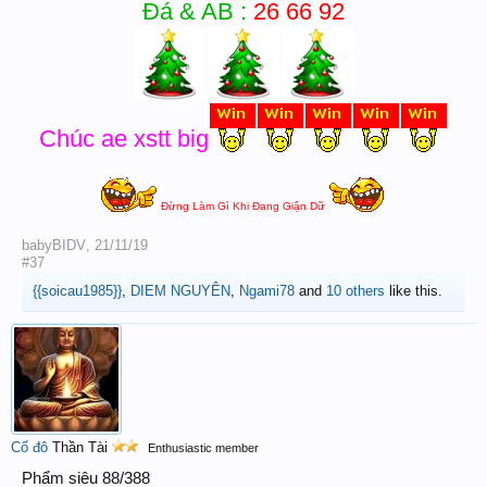
Đá & AB :
26 66 92
Chúc ae xstt big
Đừng Làm Gì Khi Đang Giận Dữ
babyBIDV
,
21/11/19
#37
{{soicau1985}}
,
DIEM NGUYÊN
,
Ngami78
and
10 others
like this.
Cố đô
Thần Tài
Enthusiastic member
Phẩm siêu 88/388