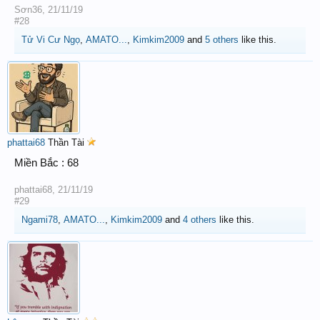
Sơn36
,
21/11/19
#28
Tử Vi Cư Ngọ
,
AMATO...
,
Kimkim2009
and
5 others
like this.
phattai68
Thần Tài
Miền Bắc : 68
phattai68
,
21/11/19
#29
Ngami78
,
AMATO...
,
Kimkim2009
and
4 others
like this.