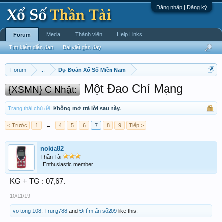
Đăng nhập | Đăng ký
Media
Thành viên
Help Links
Forum
Tìm kiếm diễn đàn
Bài viết gần đây
Forum
...
Dự Đoán Xổ Số Miền Nam
Một Đao Chí Mạng
{XSMN} C Nhật:
Trạng thái chủ đề:
Không mở trả lời sau này.
< Trước
1
←
4
5
6
7
8
9
Tiếp >
nokia82
Thần Tài
Enthusiastic member
KG + TG : 07,67.
10/11/19
vo tong 108
,
Trung788
and
Đi tìm ẩn số209
like this.