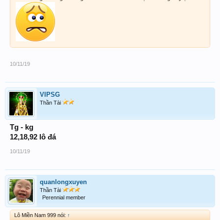
10/11/19
VIPSG
Thần Tài
Tg - kg
12,18,92 lô đá
10/11/19
quanlongxuyen
Thần Tài
Perennial member
Lô Miền Nam 999 nói:
↑