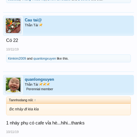
Cau tai@
Thần Tài
Có 22
10/11/19
Kimkim2009
and
quanlongxuyen
like this.
quanlongxuyen
Thần Tài
Perennial member
Tannhodang nói:
↑
Đc nháy đl kia kìa
1 nháy phụ có cafe vỉa hè...hihi...thanks
10/11/19