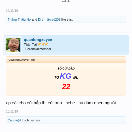
10/11/19
Thằng Thiếu Nợ
and
Đi tìm ẩn số209
like this.
quanlongxuyen
Thần Tài
Perennial member
quanlongxuyen nói:
↑
số cùi bắp
KG
TG
ĐL
22
úp cái cho cùi bắp thì cùi mía...hehe...hú dùm nhen người
10/11/19
Cau tai@
thích bài này.