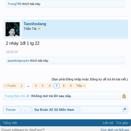
Trung788
thích bài này.
Tannhodang
Thần Tài
2 nháy 1đl 1 tg 22
10/11/19
quanlongxuyen
thích bài này.
(Bạn phải Đăng nhập hoặc Đăng ký để trả lời bài viết.)
< Trước
1
←
4
5
6
7
8
9
Tiếp >
Trạng thái chủ đề:
Không mở trả lời sau này.
Forum
...
Dự Đoán Xổ Số Miền Nam
Tiếng Việt
Liên hệ
Trợ giúp
Forum software by XenForo™
Quy định và Nội quy