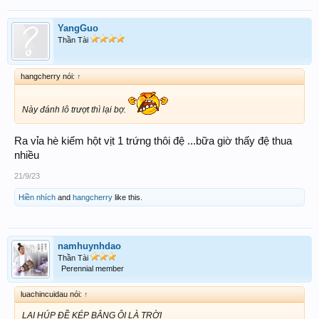
YangGuo
Thần Tài
hangcherry nói:
↑
Này đánh lô trượt thì lại bợ.
Ra vỉa hè kiếm hột vịt 1 trứng thôi đệ ...bữa giờ thấy đệ thua
nhiều
21/9/23
Hiền nhích
and
hangcherry
like this.
namhuynhdao
Thần Tài
Perennial member
luachincuidau nói:
↑
LẠI HÚP ĐỀ KÉP BẰNG ÔI LÀ TRỜI