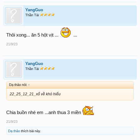
801
810
YangGuo
Thần Tài
LÔ GHÉP X2 : 01,10 & 05,50
Thôi xong... ăn 5 hột vịt ...
...
21/9/23
SEE YOU LATER ! 6 giờ 30 phút
Chúc tất cả anh chị em đại thắng lớn !
YangGuo
Thần Tài
Dạ thảo nói:
↑
22_25_12_21_xổ về khó hiểu
Chia buồn nhé em ...anh thua 3 miền
21/9/23
Dạ thảo
thích bài này.