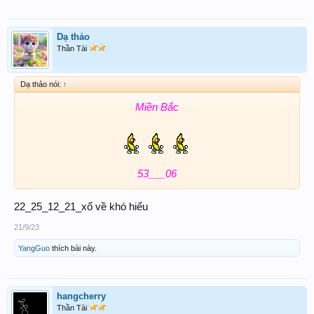
Dạ thảo
Thần Tài
Dạ thảo nói:
↑
Miền Bắc
53___06
22_25_12_21_xổ về khó hiểu
21/9/23
YangGuo
thích bài này.
hangcherry
Thần Tài