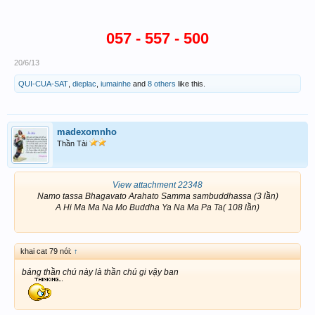
057 - 557 - 500
20/6/13
QUI-CUA-SAT
,
dieplac
,
iumainhe
and
8 others
like this.
madexomnho
Thần Tài
View attachment 22348
Namo tassa Bhagavato Arahato Samma sambuddhassa (3 lần)
A Hi Ma Ma Na Mo Buddha Ya Na Ma Pa Ta( 108 lần)
khai cat 79 nói:
↑
bảng thần chú này là thần chú gi vậy ban