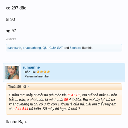
xc 297 đão
tn 90
ag 97
20/6/13
oanhoanh
,
chaubathong
,
QUI-CUA-SAT
and
6 others
like this.
iumainhe
Thần Tài
Perennial member
Thuật.Số nói:
↑
E nằm mơ, thấy bị một bà già móc túi
05 45 85
, em biết bả móc tụi nên
bắt tại trận, e phát hiện là mình mất
89
4 tờ 50k. Em mới lấy lại, bả cứ
khăng khăng là chỉ có 3 tờ, còn 1 tờ kia là của bả. Cái em thấy vậy em
cho
244 544
bả luôn. Số mấy thì hạp cả nhà ?
tk nhé Bạn.