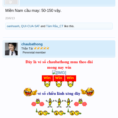
Miền Nam cầu may: 50-150 vậy.
20/6/13
oanhoanh
,
QUI-CUA-SAT
and
Tám Râu_CT
like this.
chaubathong
Thần Tài
Perennial member
Đây là vé số chaubathong mua theo đài
mong nay win
vé số chiều lãnh xèng đây