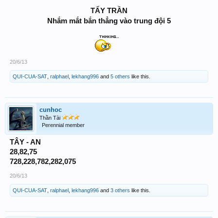
TẨY TRẦN
Nhắm mắt bắn thẳng vào trung đội 5
20/6/13
QUI-CUA-SAT
,
ralphael
,
lekhang996
and
5 others
like this.
cunhoc
Thần Tài
Perennial member
TÂY - AN
28,82,75
728,228,782,282,075
20/6/13
QUI-CUA-SAT
,
ralphael
,
lekhang996
and
3 others
like this.