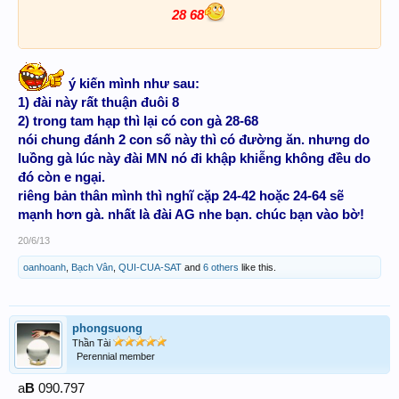
28 68
ý kiến mình như sau:
1) đài này rất thuận đuôi 8
2) trong tam hạp thì lại có con gà 28-68
nói chung đánh 2 con số này thì có đường ăn. nhưng do
luồng gà lúc này đài MN nó đi khập khiễng không đều do
đó còn e ngại.
riêng bản thân mình thì nghĩ cặp 24-42 hoặc 24-64 sẽ
mạnh hơn gà. nhất là đài AG nhe bạn. chúc bạn vào bờ!
20/6/13
oanhoanh
,
Bạch Vân
,
QUI-CUA-SAT
and
6 others
like this.
phongsuong
Thần Tài
Perennial member
B
a
090.797