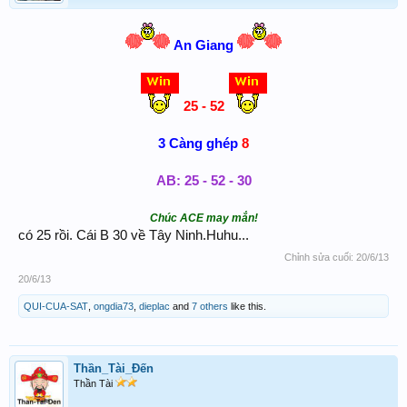
An Giang
25 - 52
3 Càng ghép
8
AB: 25 - 52 - 30
Chúc ACE may mắn!
có 25 rồi. Cái B 30 về Tây Ninh.Huhu...
Chỉnh sửa cuối:
20/6/13
20/6/13
QUI-CUA-SAT
,
ongdia73
,
dieplac
and
7 others
like this.
Thần_Tài_Đến
Thần Tài