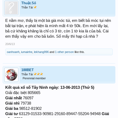
Thuật.Số
Thần Tài
E nằm mơ, thấy bị một bà già móc túi, em biết bả móc tụi nên
bắt tại trận, e phát hiện là mình mất 4 tờ 50k. Em mới lấy lại,
bả cứ khăng khăng là chỉ có 3 tờ, còn 1 tờ kia là của bả. Cái
em thấy vậy em cho bả luôn. Số mấy thì hạp cả nhà ?
20/6/13
oanhoanh
,
iumainhe
,
lekhang996
and
1 other person
like this.
188BET
Thần Tài
Perennial member
Kết quả xổ số Tây Ninh ngày: 13-06-2013 (Thứ 5)
Giải đặc biệt 805665
Giải nhất
76097
Giải nhì
79738
Giải ba
98512-81902
Giải tư
63129-01533-90981-29160-89447-55204-94948
Giải