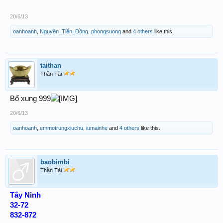
20/6/13
oanhoanh
,
Nguyên_Tiến_Đồng
,
phongsuong
and
4 others
like this.
taithan
Thần Tài
Bổ xung 999
20/6/13
oanhoanh
,
emmotrungxiuchu
,
iumainhe
and
4 others
like this.
baobimbi
Thần Tài
Tây Ninh
32-72
832-872