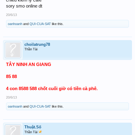
sory smo online dt
20/6/13
oanhoanh
and
QUI-CUA-SAT
like this.
choilatrung78
Thần Tài
TÂY NINH AN GIANG
85 88
4 con 8588 588 chốt cuối giờ có tiền cà phê.
20/6/13
oanhoanh
and
QUI-CUA-SAT
like this.
Thuật.Số
Thần Tài