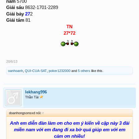
năm
5700
Giải sáu
8632-1701-2289
27
Giải bảy
2
Giải tám
81
TN
27*72
20/6/13
oanhoanh
,
QUI-CUA-SAT
,
poker1232000
and
5 others
like this.
lekhang996
Thần Tài
doanhongsonsxd nói:
↑
Anh em diễn đàn làm ơn cho em ý kiến về cặp này 3 đài
miền nam với em đang đi xa bờ quá giúp em với em
cảm ơn nhiều!