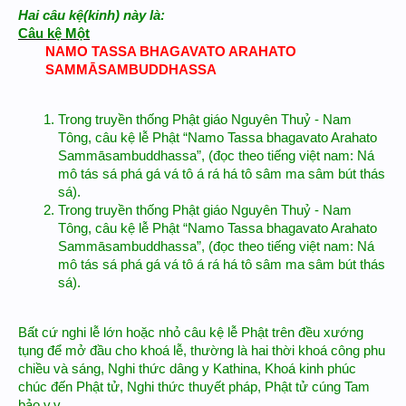
Hai câu kệ(kinh) này là:
Câu kệ Một
NAMO TASSA BHAGAVATO ARAHATO
SAMMĀSAMBUDDHASSA​
Trong truyền thống Phật giáo Nguyên Thuỷ - Nam
Tông, câu kệ lễ Phật “Namo Tassa bhagavato Arahato
Sammāsambuddhassa”, (đọc theo tiếng việt nam: Ná
mô tás sá phá gá vá tô á rá há tô sâm ma sâm bút thás
sá).
Trong truyền thống Phật giáo Nguyên Thuỷ - Nam
Tông, câu kệ lễ Phật “Namo Tassa bhagavato Arahato
Sammāsambuddhassa”, (đọc theo tiếng việt nam: Ná
mô tás sá phá gá vá tô á rá há tô sâm ma sâm bút thás
sá).
Bất cứ nghi lễ lớn hoặc nhỏ câu kệ lễ Phật trên đều xướng
tụng để mở đầu cho khoá lễ, thường là hai thời khoá công phu
chiều và sáng, Nghi thức dâng y Kathina, Khoá kinh phúc
chúc đến Phật tử, Nghi thức thuyết pháp, Phật tử cúng Tam
bảo v.v…