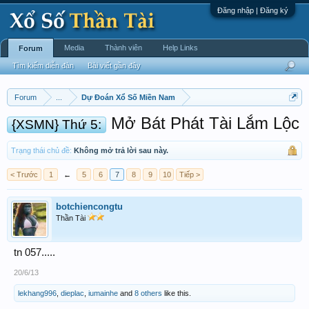
Đăng nhập | Đăng ký
Media
Thành viên
Help Links
Forum
Tìm kiếm diễn đàn
Bài viết gần đây
Forum
...
Dự Đoán Xổ Số Miền Nam
Mở Bát Phát Tài Lắm Lộc
{XSMN} Thứ 5:
Trạng thái chủ đề:
Không mở trả lời sau này.
< Trước
1
←
5
6
7
8
9
10
Tiếp >
botchiencongtu
Thần Tài
tn 057.....
20/6/13
lekhang996
,
dieplac
,
iumainhe
and
8 others
like this.