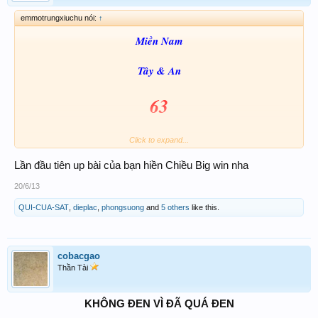
emmotrungxiuchu nói:
↑
Miền Nam
Tây & An
63
Click to expand...
63
31
92
Đá 23
40 75
Lần đầu tiên up bài của bạn hiền Chiều Big win nha
20/6/13
Xủi Cảo 323 663 363 123
QUI-CUA-SAT
,
dieplac
,
phongsuong
and
5 others
like this.
Big win to all​
cobacgao
Thần Tài
KHÔNG ĐEN VÌ ĐÃ QUÁ ĐEN