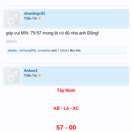
nhanbigc01
Thần Tài
góp vui MN: 79-97 mong là có đủ nha anh Đồng!
20/6/13
dieplac
,
lekhang996
,
iumainhe
and
7 others
like this.
Anken1
Thần Tài
Tây Ninh
AB - Lô - XC
57 - 00