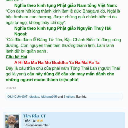
Nghĩa theo kinh tụng Phật giáo Nam tông Việt Nam:​
“Con đem hết lòng thành kính làm lễ đức Bhagava đó, Ngài là
bậc Araham cao thượng, được chứng quả chánh biến tri do
ngài tự ngộ, không thầy chỉ dạy”;
Nghĩa theo kinh tụng Phật giáo Nguyên Thuỷ Hải
Ngoại:
“Cúi đầu đảnh lễ Đấng Từ Tôn, Bậc Chánh Biến Tri đáng cúng
dường, Con nguyện thân tâm thường thanh tịnh, Làm lành
lánh dữ lợi quần sanh .
Câu kê Hai
A Hi Ma Ma Na Mo Buddha Ya Na Ma Pa Ta​
Đây là cậu thần chú của phái nam Tông Thai Lan (người Thái
gọi là yant)
câu này dùng để cầu xin may mắn dành cho
những người muốn thành triệu phú!
20/6/13
QUI-CUA-SAT
,
dieplac
,
lekhang996
and
6 others
like this.
Tám Râu_CT
Thần Tài
Perennial member