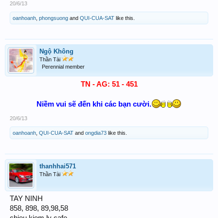
20/6/13
oanhoanh
,
phongsuong
and
QUI-CUA-SAT
like this.
Ngộ Không
Thần Tài
Perennial member
TN - AG: 51 - 451
Niềm vui sẽ đến khi các bạn cười.
20/6/13
oanhoanh
,
QUI-CUA-SAT
and
ongdia73
like this.
thanhhai571
Thần Tài
TAY NINH
858, 898, 89,98,58
chieu kiem ly cafe