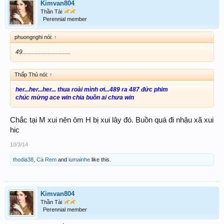
Kimvan804
Thần Tài
Perennial member
phuongnghi nói:
↑
49................................
Thấp Thủ nói:
↑
her...her...her... thua roài mình ơi...489 ra 487 đức phim
chúc mừng ace win chia buồn ai chưa win
Chắc tại M xui nên ôm H bị xui lây đó. Buồn quá đi nhậu xã xui
hic
10/3/14
thodia38
,
Cà Rem
and
iumainhe
like this.
Kimvan804
Thần Tài
Perennial member