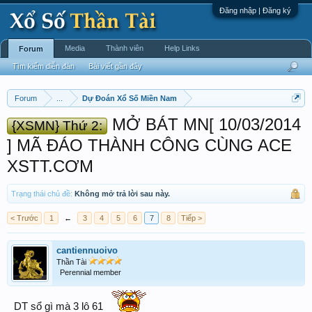
Đăng nhập | Đăng ký
Media
Thành viên
Help Links
Forum
Tìm kiếm diễn đàn
Bài viết gần đây
Forum
...
Dự Đoán Xổ Số Miền Nam
MỞ BÁT MN[ 10/03/2014
{XSMN} Thứ 2:
] MÃ ĐÁO THÀNH CÔNG CÙNG ACE
XSTT.CƠM
Trạng thái chủ đề:
Không mở trả lời sau này.
< Trước
1
←
3
4
5
6
7
8
Tiếp >
cantiennuoivo
Thần Tài
Perennial member
DT sổ gì mà 3 lô 61