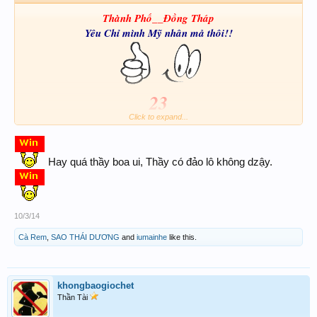
Thành Phố__Đồng Tháp
Yêu Chỉ mình Mỹ nhân mả thôi!!
23
Click to expand...
223
Ba Kàng
Thẳng
Thêm cái Xỉu chủ Chỉ cần đảo 3vòng là chết A Đồng nà
Kưng
Hay quá thầy boa ui, Thầy có đảo lô không dzậy.
10/3/14
Cà Rem
,
SAO THÁI DƯƠNG
and
iumainhe
like this.
khongbaogiochet
Thần Tài