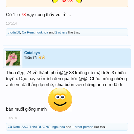
38-78
Có 1 lô
78
vậy cung thấy vui rồi...
10/3/14
thodia38
,
Cà Rem
,
ngokhoa
and
2 others
like this.
Cataleya
Thần Tài
Thua đẹp, 74 về thành phố @@ 83 không có mặt trên 3 chiến
tuyến. Dạo này số mình đen quá trời @@. Chúc mừng những
anh em đã thắng lợi nhé, chia buồn với những anh em đã đi
bán muối giống mình
10/3/14
Cà Rem
,
SAO THÁI DƯƠNG
,
ngokhoa
and
1 other person
like this.