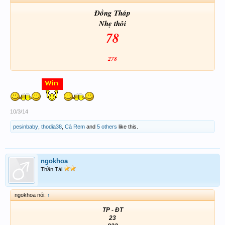
Đồng Tháp
Nhẹ thôi
78
278
10/3/14
pesinbaby
,
thodia38
,
Cà Rem
and
5 others
like this.
ngokhoa
Thần Tài
ngokhoa nói:
↑
TP - ĐT
23