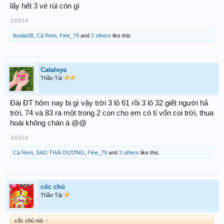
lấy hết 3 vé rùi còn gì
10/3/14
thodia38
,
Cà Rem
,
Fine_79
and
2 others
like this.
Cataleya
Thần Tài
Đài ĐT hôm nay bị gì vậy trời 3 lô 61 rồi 3 lô 32 giết người hả
trời, 74 và 83 ra một trong 2 con cho em có tí vốn coi trời, thua
hoài không chán à @@
10/3/14
Cà Rem
,
SAO THÁI DƯƠNG
,
Fine_79
and
3 others
like this.
cốc chủ
Thần Tài
cốc chủ nói:
↑