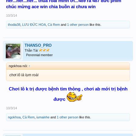
her...her...her... thua roài mình ơi...489 ra 487 đức phim
chúc mừng ace win chia buồn ai chưa win
10/3/14
thodia38
,
LƯU ĐỨC HOA
,
Cà Rem
and
1 other person
like this.
THANSO_PRO
Thần Tài
Perennial member
ngokhoa nói:
↑
chơi lô là lụm roài
Chơi lô k trị được bệnh tim thòng , chơi ab mới trị bệnh
được
10/3/14
ngokhoa
,
Cà Rem
,
iumainhe
and
1 other person
like this.