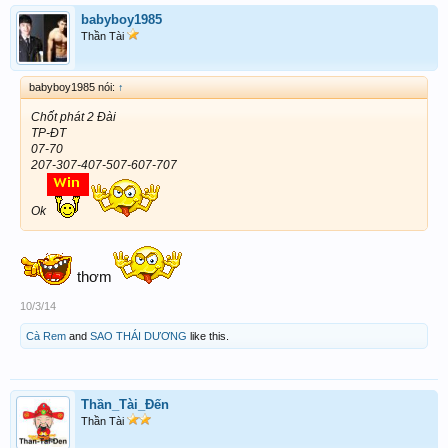
babyboy1985
Thần Tài
babyboy1985 nói:
↑
Chốt phát 2 Đài
TP-ĐT
07-70
207-307-407-507-607-707
Ok
thơm
10/3/14
Cà Rem
and
SAO THÁI DƯƠNG
like this.
Thần_Tài_Đến
Thần Tài