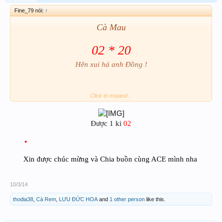
Fine_79 nói:
↑
Cà Mau
02 * 20
Hên xui há anh Đồng !
Click to expand...
Được 1 ki
02
Xin được chúc mừng và Chia buồn cùng ACE mình nha
10/3/14
thodia38
,
Cà Rem
,
LƯU ĐỨC HOA
and
1 other person
like this.