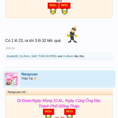
823
Có 1 lô 23, ra tới 3 lô 32 tiếc quá
10/3/14
thodia38
,
Cà Rem
,
SAO THÁI DƯƠNG
and
4 others
like this.
Nangxuan
Thần Tài
Nangxuan nói:
↑
Dị Đoan:Ngày Mùng 10 AL, Ngày Cúng Ông Địa:
Thành Phố+Đồng Tháp: