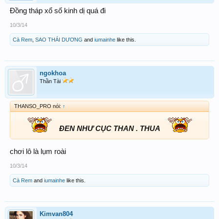
Đồng tháp xổ số kinh dị quá đi
10/3/14
Cà Rem
,
SAO THÁI DƯƠNG
and
iumainhe
like this.
ngokhoa
Thần Tài
THANSO_PRO nói:
↑
ĐEN NHƯ CỤC THAN . THUA
chơi lô là lụm roài
10/3/14
Cà Rem
and
iumainhe
like this.
Kimvan804