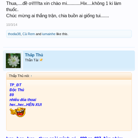
Thua,....đề ơi!!!!!ta xin chào mi...........Hix....không 1 ki làm
XC đảo: 433 - 473
thuốc.
Chúc mừng ai thắng trận, chia buồn ai giống tui.......
Không CCNH, hên xui thôi
10/3/14
Hy vọng có 1 em
thodia38
,
Cà Rem
and
iumainhe
like this.
Chúc cả nhà thắng lợi
Thấp Thủ
Thần Tài
Thấp Thủ nói:
↑
TP_ĐT
Độc Thủ
89
nhiêu đóa thoai
her...her...HÊN-XUI