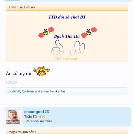
Thần_Tài_Đến nói:
↑
TTD đổi số chơi BT
Bạch Thu Hà
Click to expand...
13
Ăn củ mỳ rồi
10/3/14
713 113
thodia38
,
Cà Rem
and
iumainhe
like this.
Chúc ACE thật nhiều may mắn
chaungoc123
Thần Tài
Perennial member
thay3 mu rua nói:
↑