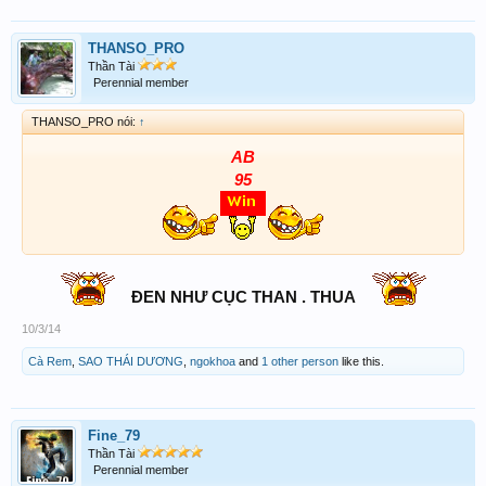
THANSO_PRO
Thần Tài
Perennial member
THANSO_PRO nói:
↑
AB
95
ĐEN NHƯ CỤC THAN . THUA
10/3/14
Cà Rem
,
SAO THÁI DƯƠNG
,
ngokhoa
and
1 other person
like this.
Fine_79
Thần Tài
Perennial member