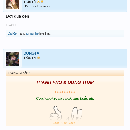
Thần Tài
Perennial member
Đời quá đen
10/3/14
Cà Rem
and
iumainhe
like this.
DONGTA
Thần Tài
DONGTA nói:
↑
THÀNH PHỐ & ĐỒNG THÁP
************
Có ai chơi số này hok, xấu hoắc ak:
Click to expand...
33 - 73