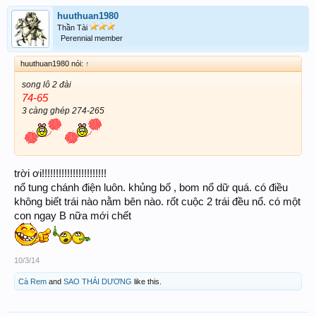
huuthuan1980
Thần Tài
Perennial member
huuthuan1980 nói:
↑
song lô 2 đài
74-65
3 càng ghép 274-265
trời ơi!!!!!!!!!!!!!!!!!!!!!!!
nổ tung chánh điện luôn. khủng bố , bom nổ dữ quá. có điều
không biết trái nào nằm bên nào. rốt cuộc 2 trái đều nổ. có một
con ngay B nữa mới chết
10/3/14
Cà Rem
and
SAO THÁI DƯƠNG
like this.