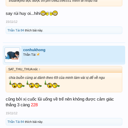
thuânkyvu đọc được thì pm 0982596551 mình đi nhậu nà
say rùi huy oi...hihi
15/11/12
Thần Tài 84
thích bài này.
conhukhong
Thần Tài
SAT_THU_THUA nói:
↑
chia buồn cùng ai đánh theo 69 của minh làm vài sị đế về ngu
cũng bởi xị cuốc lủi uống về trể nên không được cảm giác
thắng 3 càng
228
15/11/12
Thần Tài 84
thích bài này.