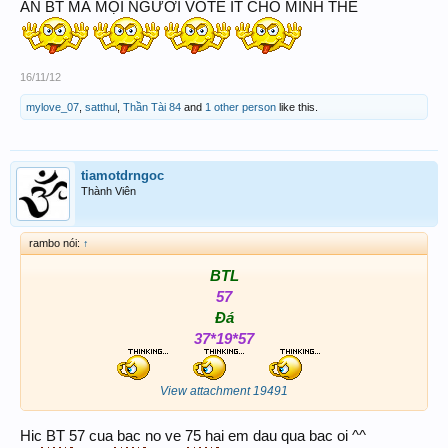
ĂN BT MÀ MỌI NGƯỜI VOTE ÍT CHO MÌNH THẾ
16/11/12
mylove_07
,
satthul
,
Thần Tài 84
and
1 other person
like this.
tiamotdrngoc
Thành Viên
rambo nói:
↑
BTL
57
Đá
37*19*57
View attachment 19491
Hic BT 57 cua bac no ve 75 hai em dau qua bac oi ^^