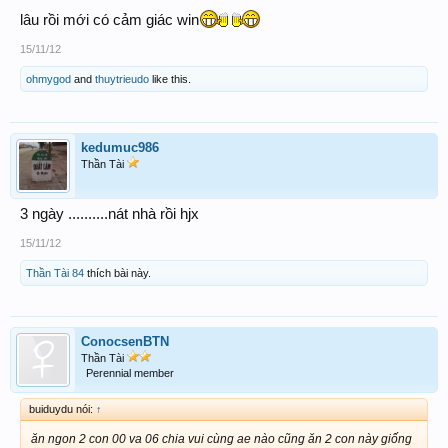
lâu rồi mới có cảm giác win
15/11/12
ohmygod
and
thuytrieudo
like this.
kedumuc986
Thần Tài
3 ngày ..........nát nhà rồi hjx
15/11/12
Thần Tài 84
thích bài này.
ConocsenBTN
Thần Tài
Perennial member
buiduydu nói:
↑
ăn ngon 2 con 00 va 06 chia vui cùng ae nào cũng ăn 2 con này giống