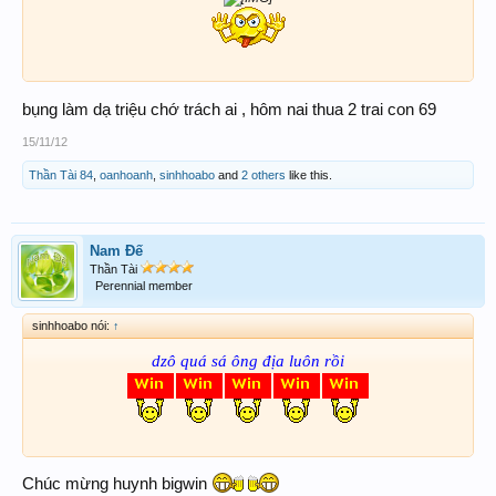
bụng làm dạ triệu chớ trách ai , hôm nai thua 2 trai con 69
15/11/12
Thần Tài 84
,
oanhoanh
,
sinhhoabo
and
2 others
like this.
Nam Đế
Thần Tài
Perennial member
sinhhoabo nói:
↑
dzô quá sá ông địa luôn rồi
Chúc mừng huynh bigwin