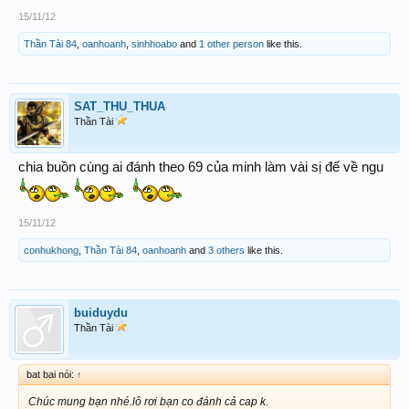
15/11/12
Thần Tài 84
,
oanhoanh
,
sinhhoabo
and
1 other person
like this.
SAT_THU_THUA
Thần Tài
chia buồn cùng ai đánh theo 69 của minh làm vài sị đế về ngu
15/11/12
conhukhong
,
Thần Tài 84
,
oanhoanh
and
3 others
like this.
buiduydu
Thần Tài
bat bai nói:
↑
Chúc mung bạn nhé.lô rơi bạn co đánh cả cap k.