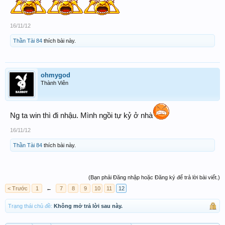
16/11/12
Thần Tài 84
thích bài này.
ohmygod
Thành Viên
Ng ta win thì đi nhậu. Mình ngồi tự kỷ ở nhà
16/11/12
Thần Tài 84
thích bài này.
(Bạn phải Đăng nhập hoặc Đăng ký để trả lời bài viết.)
< Trước
1
←
7
8
9
10
11
12
Trạng thái chủ đề:
Không mở trả lời sau này.