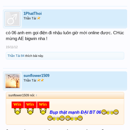
1PhatThoi
Thần Tài
có 06 anh em gọi điện đi nhậu luôn giờ mới online được. CHúc
mừng AE bigwin nha !
15/11/12
Thần Tài 84
thích bài này.
sunflower1509
Thần Tài
sunflower1509 nói:
↑
Bụp thật mạnh ĐẠI BT 06