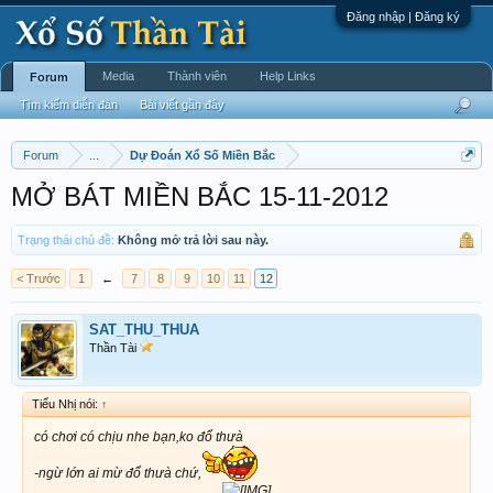
Đăng nhập | Đăng ký
Media
Thành viên
Help Links
Forum
Tìm kiếm diễn đàn
Bài viết gần đây
Forum
...
Dự Đoán Xổ Số Miền Bắc
MỞ BÁT MIỀN BẮC 15-11-2012
Trạng thái chủ đề:
Không mở trả lời sau này.
< Trước
1
←
7
8
9
10
11
12
SAT_THU_THUA
Thần Tài
Tiểu Nhị nói:
↑
có chơi có chịu nhe bạn,ko đổ thưà
-ngừ lớn ai mừ đổ thưà chứ,