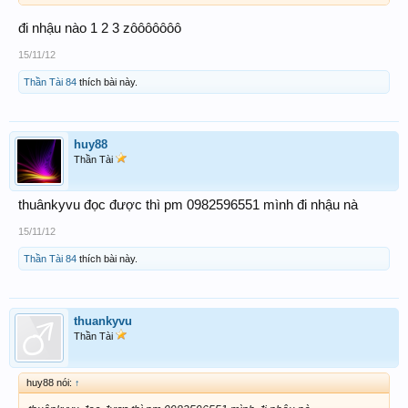
đi nhậu nào 1 2 3 zôôôôôôô
15/11/12
Thần Tài 84
thích bài này.
huy88
Thần Tài
thuânkyvu đọc được thì pm 0982596551 mình đi nhậu nà
15/11/12
Thần Tài 84
thích bài này.
thuankyvu
Thần Tài
huy88 nói:
↑