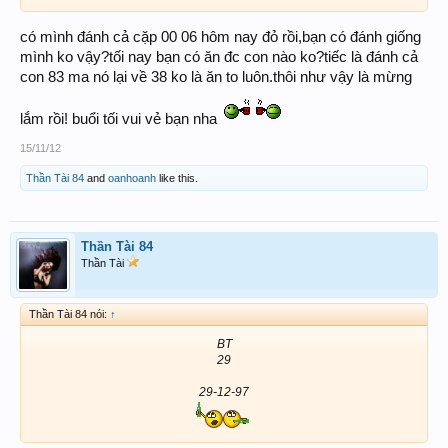
có mình đánh cả cặp 00 06 hôm nay đỏ rồi,bạn có đánh giống
mình ko vậy?tối nay bạn có ăn đc con nào ko?tiếc là đánh cả
con 83 ma nó lại về 38 ko là ăn to luôn.thôi như vậy là mừng
lắm rồi! buổi tối vui vẻ bạn nha
15/11/12
Thần Tài 84
and
oanhoanh
like this.
Thần Tài 84
Thần Tài
Thần Tài 84 nói:
↑
BT
29
29-12-97