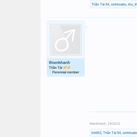
Thần Tài 84
,
sinhhoabo
,
thu_t
thienkhanh
Thần Tài
Perennial member
thienkhanh
,
14/11/12
lmt963
,
Thần Tài 84
,
sinhhoab