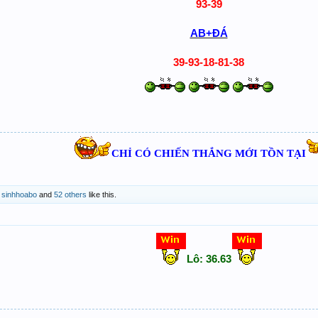
93-39
AB+ĐÁ
39-93-18-81-38
CHỈ CÓ CHIẾN THẮNG MỚI TỒN TẠI
,
sinhhoabo
and
52 others
like this.
Lô: 36.63