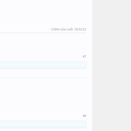
Chỉnh sửa cuối:
15/11/12
#7
#8