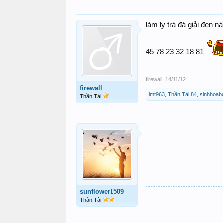
làm ly trà đá giải đen n
45 78 23 32 18 81
firewall
,
14/11/12
firewall
lmt963
,
Thần Tài 84
,
sinhhoab
Thần Tài
sunflower1509
Thần Tài