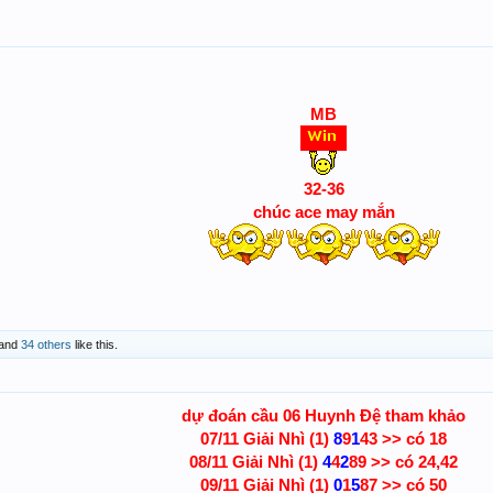
MB
32-36
chúc ace may mắn
and
34 others
like this.
dự đoán cầu 06
Huynh Đệ tham khảo
07/11 Giải Nhì (1)
8
9
1
43 >> có 18
08/11 Giải Nhì (1)
4
4
2
89 >> có 24,42
09/11 Giải Nhì (1)
0
1
5
87 >> có 50