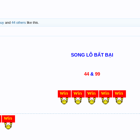
huy
and
44 others
like this.
SONG LÔ BẤT BẠI
44
99
&