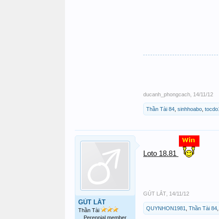
ducanh_phongcach
,
14/11/12
Thần Tài 84
,
sinhhoabo
,
tocdo
Loto 18.81
GÚT LẮT
,
14/11/12
GÚT LẮT
QUYNHON1981
,
Thần Tài 84
Thần Tài
Perennial member