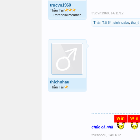
trucvn1960
Thần Tài
trucvn1960
,
14/11/12
Perennial member
Thần Tài 84
,
sinhhoabo
,
thu_t
thichnhau
Thần Tài
chúc cả nhà
thichnhau
,
14/11/12