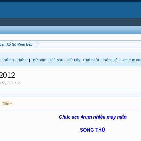
oán Xổ Số Miền Bắc
|
Thứ ba
|
Thứ tư
|
Thứ năm
|
Thứ sáu
|
Thứ bảy
|
Chủ nhật
|
Thống kê
|
Gan cực đạ
2012
ai62
,
14/11/12
.
Tiếp >
Chúc ace 4rum
nhiều may mắn
SONG THỦ