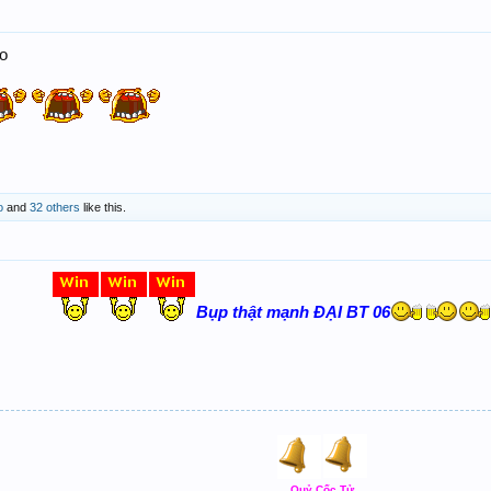
ào
o
and
32 others
like this.
Bụp thật mạnh ĐẠI BT 06
Quỷ Cốc Tử