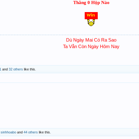
Thằng 0 Hộp Nào
Dù Ngày Mai Có Ra Sao
Ta Vẫn Còn Ngày Hôm Nay
1
and
32 others
like this.
,
sinhhoabo
and
44 others
like this.