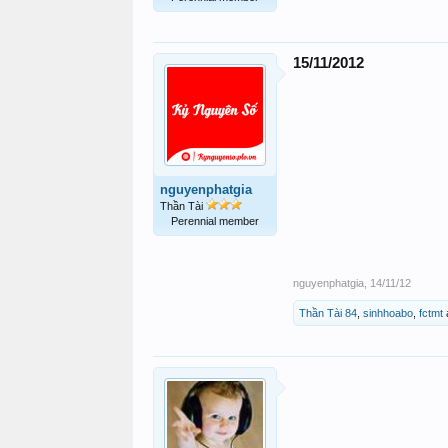
15/11/2012
nguyenphatgia
Thần Tài
Perennial member
nguyenphatgia
,
14/11/12
Thần Tài 84
,
sinhhoabo
,
fctmt