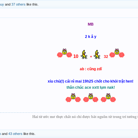
huy
and
37 others
like this.
MB
2 k â y
10
+
32
ab : cũng zdĩ
xỉu chủ(!) cái nì mai 19h25 chốt cho khỏi trật hen!
thân chúc ace xxtt lụm nak!
Hai từ ước mơ thực chất nó chỉ được bắt nguồn từ trong trí tưởng t
o
and
43 others
like this.