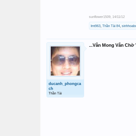
sunflower1509
,
14/11/12
lmt963
,
Thần Tài 84
,
sinhhoab
...Vẫn Mong Vẫn Chờ 
ducanh_phongca
ch
Thần Tài