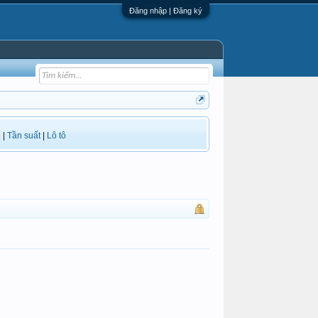
Đăng nhập | Đăng ký
i
|
Tần suất
|
Lô tô