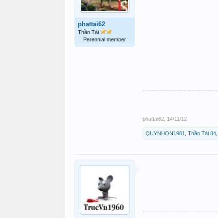
phattai62
Thần Tài
Perennial member
phattai62
,
14/11/12
QUYNHON1981
,
Thần Tài 84