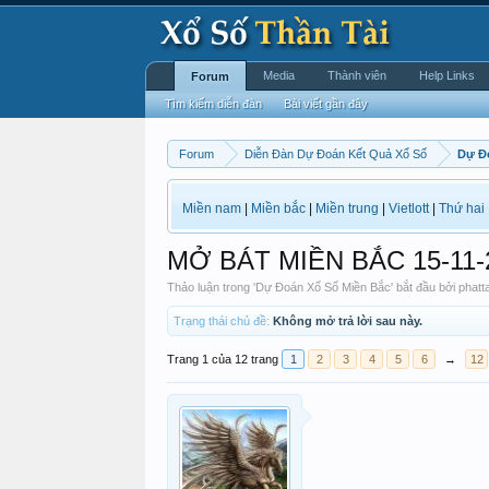
Media
Thành viên
Help Links
Forum
Tìm kiếm diễn đàn
Bài viết gần đây
Forum
Diễn Đàn Dự Đoán Kết Quả Xổ Số
Dự Đ
Miền nam
|
Miền bắc
|
Miền trung
|
Vietlott
|
Thứ hai
MỞ BÁT MIỀN BẮC 15-11-
Thảo luận trong '
Dự Đoán Xổ Số Miền Bắc
' bắt đầu bởi
phatt
Trạng thái chủ đề:
Không mở trả lời sau này.
Trang 1 của 12 trang
1
2
3
4
5
6
→
12