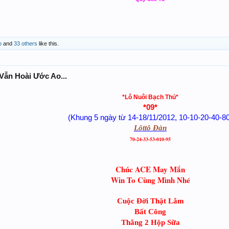
o
and
33 others
like this.
Vẫn Hoài Ước Ao...
*Lô Nuôi Bạch Thủ*
*09*
(Khung 5 ngày từ 14-18/11/2012, 10-10-20-40-8
Lôttô Đàn
70-24-33-53-010-95
Chúc ACE May Mắn
Win To Cùng Mình Nhé
Cuộc Đời Thật Lắm
Bất Công
Thằng 2 Hộp Sữa