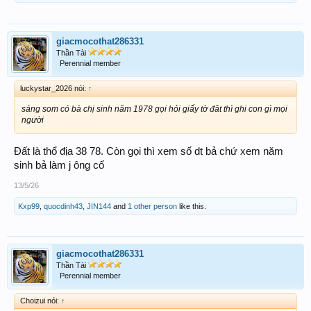
giacmocothat286331
Thần Tài
Perennial member
luckystar_2026 nói:
↑
sáng som có bà chị sinh năm 1978 gọi hỏi giấy tờ đât thì ghi con gì mọi
người
Đất là thổ địa 38 78. Còn gọi thì xem số dt bả chứ xem năm
sinh bả làm j ông cố
13/5/26
Kxp99
,
quocdinh43
,
JIN144
and
1 other person
like this.
giacmocothat286331
Thần Tài
Perennial member
Choizui nói:
↑