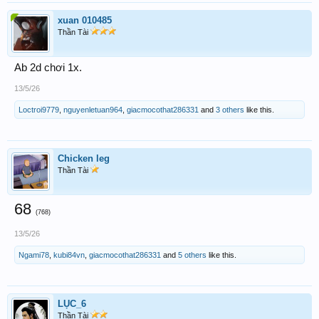
xuan 010485
Thần Tài
Ab 2d chơi 1x.
13/5/26
Loctroi9779
,
nguyenletuan964
,
giacmocothat286331
and
3 others
like this.
Chicken leg
Thần Tài
68
(768)
13/5/26
Ngami78
,
kubi84vn
,
giacmocothat286331
and
5 others
like this.
LỤC_6
Thần Tài