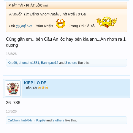
PHÁT TÀI - PHÁT LỘC nói:
↑
Ai Muốn Tìm Băng Nhóm Nhậu , Tỡi Ngã Tư Ga
Hỏi
@Quý Hợi
. Trùm Nhậu
Trong Đó Có Tôi
Cũng gần em...bên Cầu An lộc hay bên kia anh...An nhơn ra 1
đuong
13/5/26
Kxp99
,
chuotcho1551
,
Banhgato12
and
3 others
like this.
KIEP LO DE
Thần Tài
36_736
13/5/26
CaChon
,
kubi84vn
,
Kxp99
and
2 others
like this.