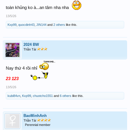
toàn khủng ko à...an tâm nha nha
13/5/26
Kxp99
,
quocdinh43
,
JIN144
and
2 others
like this.
2024 BW
Thần Tài
Nay thứ 4 rồi nhỉ
23 123
13/5/26
kubi84vn
,
Kxp99
,
chuotcho1551
and
6 others
like this.
BaoMinhAnh
Thần Tài
Perennial member