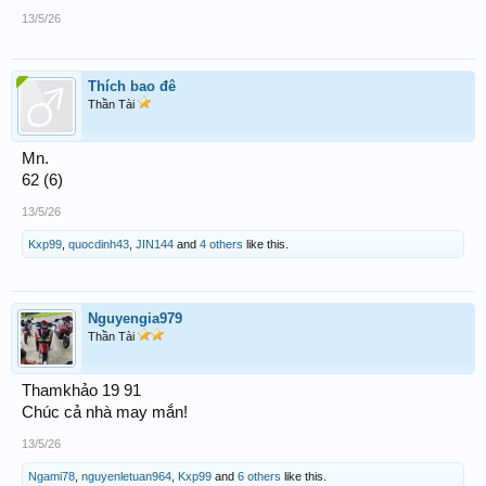
13/5/26
Thích bao đê
Thần Tài
Mn.
62 (6)
13/5/26
Kxp99
,
quocdinh43
,
JIN144
and
4 others
like this.
Nguyengia979
Thần Tài
Thamkhảo 19 91
Chúc cả nhà may mắn!
13/5/26
Ngami78
,
nguyenletuan964
,
Kxp99
and
6 others
like this.