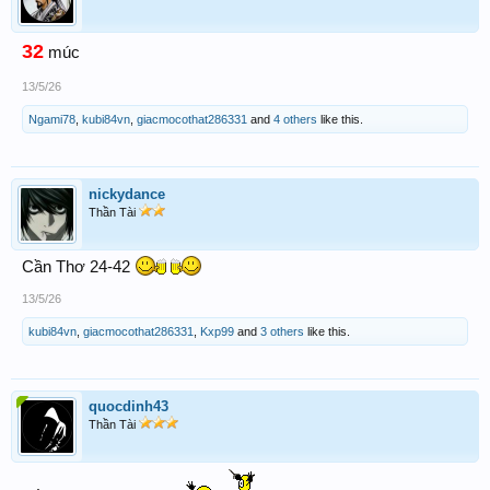
32
múc
13/5/26
Ngami78
,
kubi84vn
,
giacmocothat286331
and
4 others
like this.
nickydance
Thần Tài
Cần Thơ 24-42
13/5/26
kubi84vn
,
giacmocothat286331
,
Kxp99
and
3 others
like this.
quocdinh43
Thần Tài