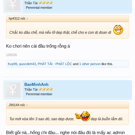
Thần Tài
Perennial member
hp4312 nói:
↑
Chắc ko đâu chế, mà nếu lỡ dẹp thật, chế cho e con dị đoan đi
Ko chơi nên cái đầu trống rỗng á
13/5/26
Kxp99
,
quocdinh43
,
PHÁT TÀI - PHÁT LỘC
and
1 other person
like this.
BaoMinhAnh
Thần Tài
Perennial member
JIN144 nói:
↑
Tui mới vừa lên 3 sao đó, sao dẹp được.
dẹp là buồn lắm đó.
Biết gồi nà...hổng chi đâu... nghe nói đâu đó là mấy ac admin