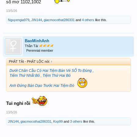
số mơ 1102,1002
13/5/26
Nguyengia979
,
JIN144
,
giacmocothat286331
and
4 others
like this.
BaoMinhAnh
Thần Tài
Perennial member
PHÁT TÀI - PHÁT LỘC nói:
↑
Dưới Chân Cầu Có Hai Tiệm Bán Vé SỐ To Đùng ,
Tiêm Thứ Nhất Bỏ , Tiệm Thứ Hai Bỏ
Anh Đứng Bán Dạo Trước Hai Tiệm Đó
Tui nghi rồi
13/5/26
JIN144
,
giacmocothat286331
,
Kxp99
and
3 others
like this.