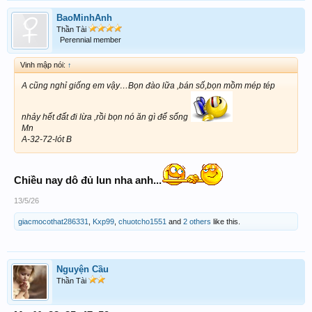
BaoMinhAnh
Thần Tài
Perennial member
Vinh mập nói:
↑
A cũng nghỉ giống em vậy…Bọn đào lữa ,bán số,bọn mồm mép tép
nhảy hết đất đi lừa ,rồi bọn nó ăn gì để sống
Mn
A-32-72-lót B
Chiều nay dô đủ lun nha anh...
13/5/26
giacmocothat286331
,
Kxp99
,
chuotcho1551
and
2 others
like this.
Nguyện Cầu
Thần Tài