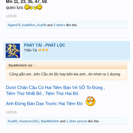
Mn 11, 23, 35, 47, 59
.
quẹo lựa
13/5/26
Ngami78
,
kubi84vn
,
Kxp99
and
3 others
like this.
PHÁT TÀI - PHÁT LỘC
Thần Tài
BaoMinhAnh nói:
↑
Cũng gần em...bên Cầu An lộc hay bên kia anh...An nhơn ra 1 đuong
Dưới Chân Cầu Có Hai Tiệm Bán Vé SỐ To Đùng ,
Tiêm Thứ Nhất Bỏ , Tiệm Thứ Hai Bỏ
Anh Đứng Bán Dạo Trước Hai Tiệm Đó
13/5/26
Kxp99
,
chuotcho1551
,
BaoMinhAnh
and
1 other person
like this.