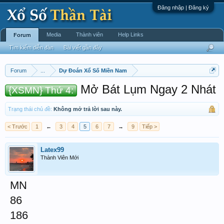
Đăng nhập | Đăng ký
Media
Thành viên
Help Links
Forum
Tìm kiếm diễn đàn
Bài viết gần đây
Forum
...
Dự Đoán Xổ Số Miền Nam
Mở Bát Lụm Ngay 2 Nhát
{XSMN} Thứ 4:
Trạng thái chủ đề:
Không mở trả lời sau này.
< Trước
1
←
3
4
5
6
7
→
9
Tiếp >
Latex99
Thành Viên Mới
MN
86
186