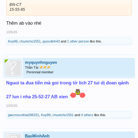
ĐN-CT
15-55-95
Thêm ab vào nhé
13/5/26
Kxp99
,
chuotcho1551
,
quocdinh43
and
1 other person
like this.
myquynhnguyen
Thần Tài
Perennial member
Nguoi ta đua tiền mà goi trong tờ lich 27 tui dị đoan qánh
27 lun i nha 25-52-27 AB xien
13/5/26
giacmocothat286331
,
Kxp99
,
chuotcho1551
and
4 others
like this.
BaoMinhAnh