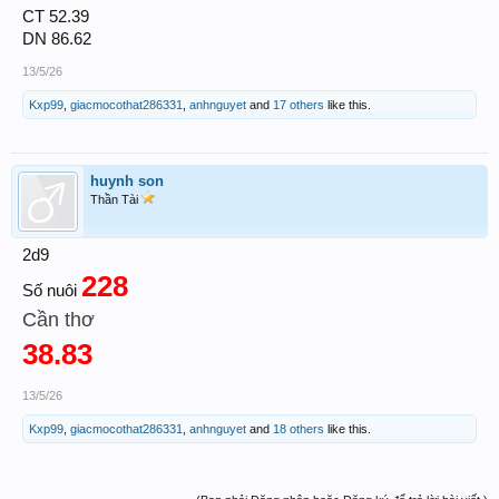
CT 52.39
DN 86.62
13/5/26
Kxp99
,
giacmocothat286331
,
anhnguyet
and
17 others
like this.
huynh son
Thần Tài
2d9
228
Số nuôi
Cần thơ
38.83
13/5/26
Kxp99
,
giacmocothat286331
,
anhnguyet
and
18 others
like this.