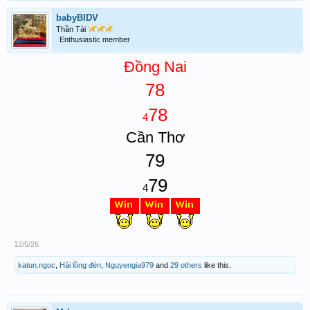
babyBIDV
Thần Tài
Enthusiastic member
Đồng Nai
78
78
4
Cần Thơ
79
79
4
12/5/26
katun.ngoc
,
Hải lồng đèn
,
Nguyengia979
and
29 others
like this.