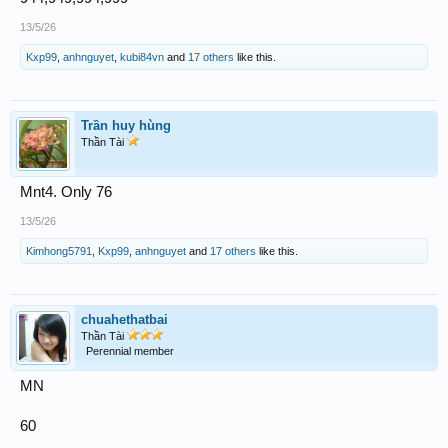
13/5/26
Kxp99
,
anhnguyet
,
kubi84vn
and
17 others
like this.
Trần huy hùng
Thần Tài
Mnt4. Only 76
13/5/26
Kimhong5791
,
Kxp99
,
anhnguyet
and
17 others
like this.
chuahethatbai
Thần Tài
Perennial member
MN
60