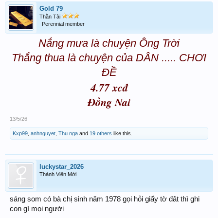
Gold 79
Thần Tài
Perennial member
Nắng mưa là chuyện Ông Trời
Thắng thua là chuyện của DÂN ..... CHƠI
ĐỀ
4.77 xcđ
Đồng Nai
13/5/26
Kxp99
,
anhnguyet
,
Thu nga
and
19 others
like this.
luckystar_2026
Thành Viên Mới
sáng som có bà chị sinh năm 1978 gọi hỏi giấy tờ đât thì ghi
con gì mọi người