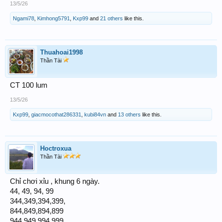
13/5/26
Ngami78
,
Kimhong5791
,
Kxp99
and
21 others
like this.
Thuahoai1998
Thần Tài
CT 100 lum
13/5/26
Kxp99
,
giacmocothat286331
,
kubi84vn
and
13 others
like this.
Hoctroxua
Thần Tài
Chỉ chơi xỉu , khung 6 ngày.
44, 49, 94, 99
344,349,394,399,
844,849,894,899
944,949,994,999