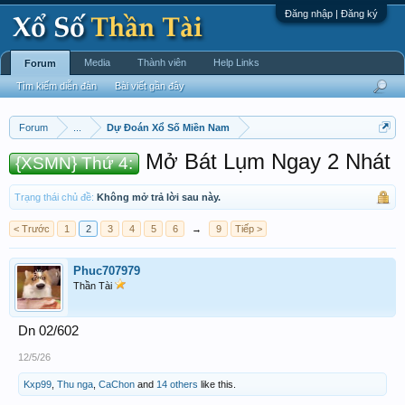
Đăng nhập | Đăng ký
Media
Thành viên
Help Links
Forum
Tìm kiếm diễn đàn
Bài viết gần đây
Forum
...
Dự Đoán Xổ Số Miền Nam
Mở Bát Lụm Ngay 2 Nhát
{XSMN} Thứ 4:
Trạng thái chủ đề:
Không mở trả lời sau này.
< Trước
1
2
3
4
5
6
→
9
Tiếp >
Phuc707979
Thần Tài
Dn 02/602
12/5/26
Kxp99
,
Thu nga
,
CaChon
and
14 others
like this.