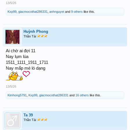
13/5/26
Kxp99
,
giacmocothat286331
,
anhnguyet
and
9 others
like this.
Huỳnh Phong
Thần Tài
Ai chờ ai đợi 11
Nay lụm lúa
1511_1111_1911_1711
Nay mấp mé ló dạng
13/5/26
Kimhong5791
,
Kxp99
,
giacmocothat286331
and
16 others
like this.
Ta 39
Thần Tài