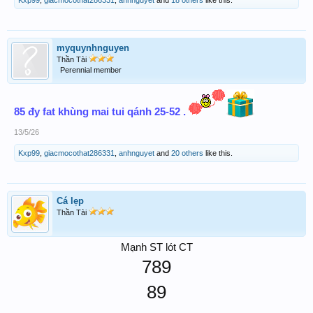
Kxp99
,
giacmocothat286331
,
anhnguyet
and
18 others
like this.
myquynhnguyen
Thần Tài
Perennial member
85 đy fat khùng mai tui qánh 25-52 .
13/5/26
Kxp99
,
giacmocothat286331
,
anhnguyet
and
20 others
like this.
Cá lẹp
Thần Tài
Mạnh ST lót CT
789
89