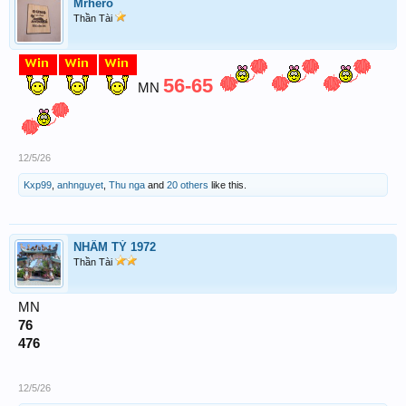
Mrhero
Thần Tài
56-65
MN
12/5/26
Kxp99
,
anhnguyet
,
Thu nga
and
20 others
like this.
NHÂM TÝ 1972
Thần Tài
MN
76
476
12/5/26