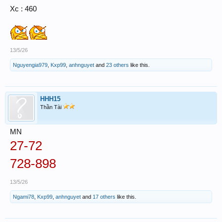
Xc : 460
13/5/26
Nguyengia979
,
Kxp99
,
anhnguyet
and
23 others
like this.
HHH15
Thần Tài
MN
27-72
728-898
13/5/26
Ngami78
,
Kxp99
,
anhnguyet
and
17 others
like this.