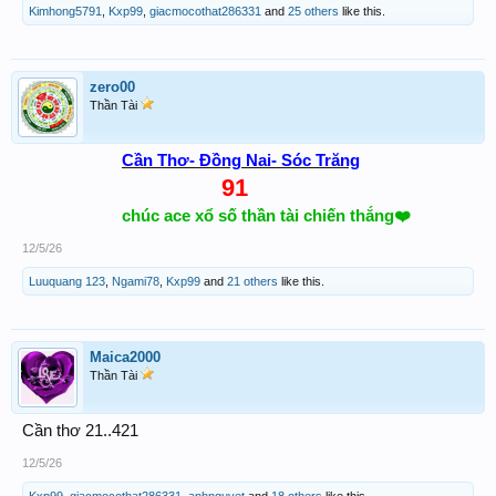
Kimhong5791
,
Kxp99
,
giacmocothat286331
and
25 others
like this.
zero00
Thần Tài
Cần Thơ- Đồng Nai- Sóc Trăng
91
chúc ace xổ số thần tài chiến thắng❤️
12/5/26
Luuquang 123
,
Ngami78
,
Kxp99
and
21 others
like this.
Maica2000
Thần Tài
Cần thơ 21..421
12/5/26