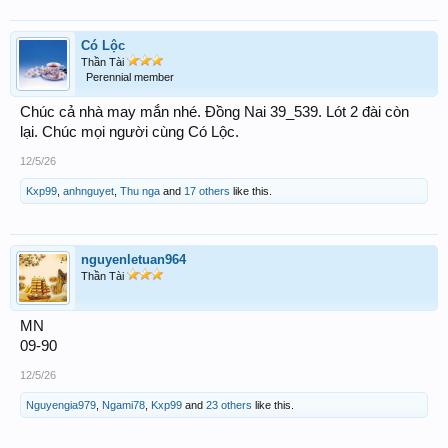
Có Lộc
Thần Tài
Perennial member
Chúc cả nhà may mắn nhé. Đồng Nai 39_539. Lót 2 đài còn
lại. Chúc mọi người cùng Có Lộc.
12/5/26
Kxp99
,
anhnguyet
,
Thu nga
and
17 others
like this.
nguyenletuan964
Thần Tài
MN
09-90
12/5/26
Nguyengia979
,
Ngami78
,
Kxp99
and
23 others
like this.