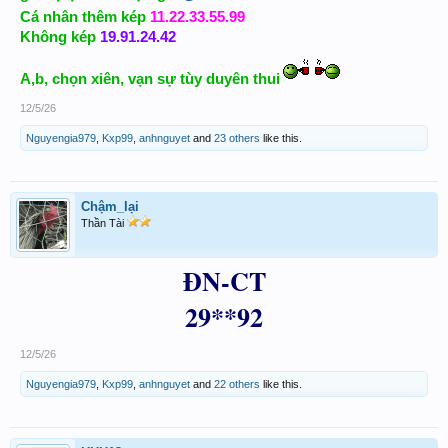
Cá nhân thêm kép
11.22.33.55.99
Không kép
19.91.24.42
A,b, chọn xiên, vạn sự tùy duyên thui
12/5/26
Nguyengia979
,
Kxp99
,
anhnguyet
and
23 others
like this.
Chậm_lại
Thần Tài
ĐN-CT
29**92
12/5/26
Nguyengia979
,
Kxp99
,
anhnguyet
and
22 others
like this.