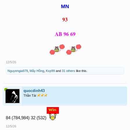
MN
93
AB 96 69
12/5/26
Nguyengia979
,
Mây Hồng
,
Kxp99
and
31 others
like this.
quocdinh43
Thần Tài
84 (784,984) 32 (532)
12/5/26