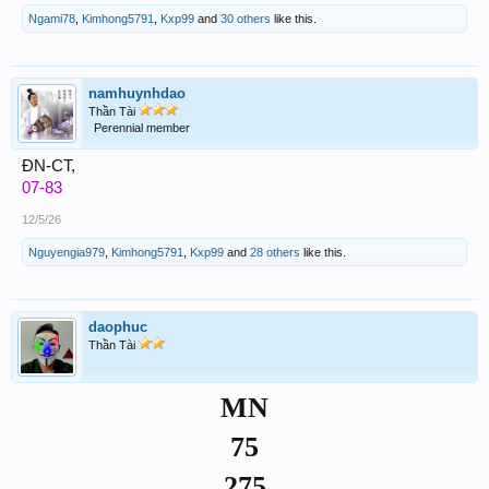
Ngami78
,
Kimhong5791
,
Kxp99
and
30 others
like this.
namhuynhdao
Thần Tài
Perennial member
ĐN-CT,
07-83
12/5/26
Nguyengia979
,
Kimhong5791
,
Kxp99
and
28 others
like this.
daophuc
Thần Tài
MN
75
275