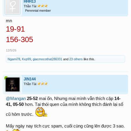
HHH13
Thần Tài
Perennial member
mn
19-91
156-305
12/5/26
Ngami78
,
Kxp99
,
giacmocothat286331
and
23 others
like this.
JIN144
Thần Tài
@Mangan
25-52
mai ổn, Nhưng mai mình vẫn thích cặp
14-
41, 05-50
hơn. Tại thói quen của mình không thích đánh lại số
cũ hôm trước.
Mấy ngày nay tích cực spam, cuối cùng cũng lên được 3 sao.