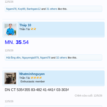
12/5/26
Ngami78
,
Kxp99
,
Banhgato12
and
31 others
like this.
Tháp 10
Thần Tài
MN.
35
.54
12/5/26
Hải lồng đèn
,
Nguyengia979
,
Ngami78
and
32 others
like this.
Nhatminhnguyen
Thần Tài
Enthusiastic member
DN CT 535₫355 83-482 41-441₫ 03-303₫
Chỉnh sửa cuối:
12/5/26
12/5/26