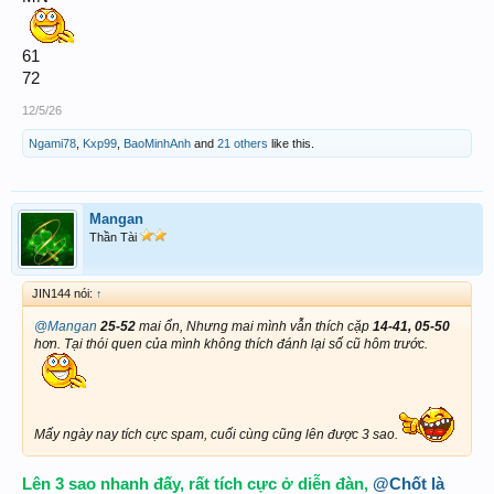
61
72
12/5/26
Ngami78
,
Kxp99
,
BaoMinhAnh
and
21 others
like this.
Mangan
Thần Tài
JIN144 nói:
↑
@Mangan
25-52
mai ổn, Nhưng mai mình vẫn thích cặp
14-41, 05-50
hơn. Tại thói quen của mình không thích đánh lại số cũ hôm trước.
Mấy ngày nay tích cực spam, cuối cùng cũng lên được 3 sao.
Lên 3 sao nhanh đấy, rất tích cực ở diễn đàn,
@Chốt là