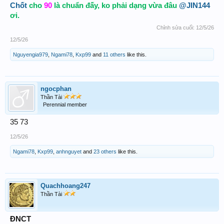
Chốt
cho
90
là chuẩn đấy, ko phải dạng vừa đâu
@JIN144
ơi.
Chỉnh sửa cuối:
12/5/26
12/5/26
Nguyengia979
,
Ngami78
,
Kxp99
and
11 others
like this.
ngocphan
Thần Tài
Perennial member
35 73
12/5/26
Ngami78
,
Kxp99
,
anhnguyet
and
23 others
like this.
Quachhoang247
Thần Tài
ĐNCT