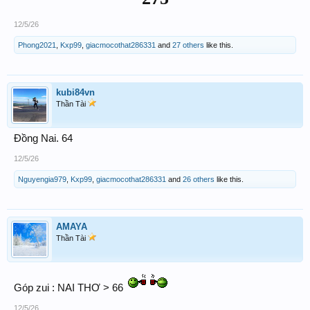
12/5/26
Phong2021
,
Kxp99
,
giacmocothat286331
and
27 others
like this.
kubi84vn
Thần Tài
Đồng Nai. 64
12/5/26
Nguyengia979
,
Kxp99
,
giacmocothat286331
and
26 others
like this.
AMAYA
Thần Tài
Góp zui : NAI THƠ > 66
12/5/26