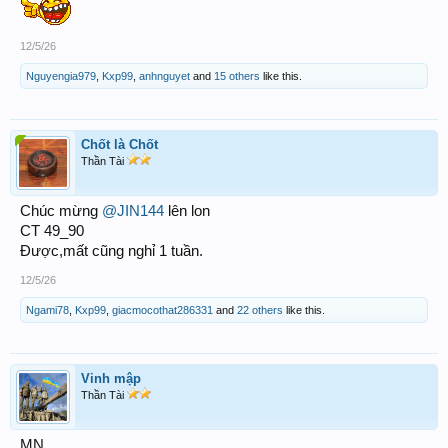
12/5/26
Nguyengia979
,
Kxp99
,
anhnguyet
and
15 others
like this.
Chốt là Chốt
Thần Tài
Chúc mừng
@JIN144
lên lon
CT 49_90
Được,mất cũng nghỉ 1 tuần.
12/5/26
Ngami78
,
Kxp99
,
giacmocothat286331
and
22 others
like this.
Vinh mập
Thần Tài
MN