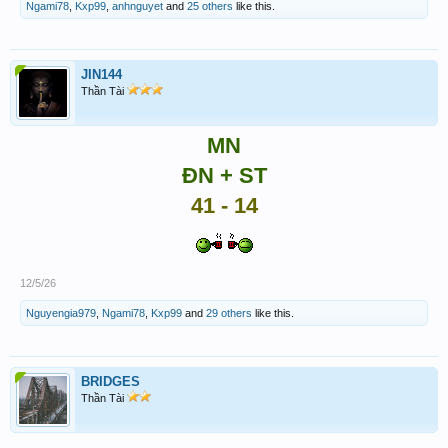
Ngami78
,
Kxp99
,
anhnguyet
and
25 others
like this.
JIN144
Thần Tài
MN
ĐN + ST
41 - 14
12/5/26
Nguyengia979
,
Ngami78
,
Kxp99
and
29 others
like this.
BRIDGES
Thần Tài