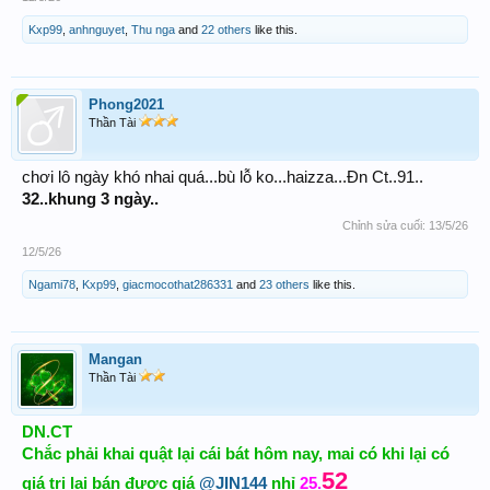
Kxp99
,
anhnguyet
,
Thu nga
and
22 others
like this.
Phong2021
Thần Tài
chơi lô ngày khó nhai quá...bù lỗ ko...haizza...Đn Ct..91..
32..khung 3 ngày..
Chỉnh sửa cuối:
13/5/26
12/5/26
Ngami78
,
Kxp99
,
giacmocothat286331
and
23 others
like this.
Mangan
Thần Tài
DN.CT
Chắc phải khai quật lại cái bát hôm nay, mai có khi lại có
52
giá trị lại bán được giá
@JIN144
nhỉ
25.