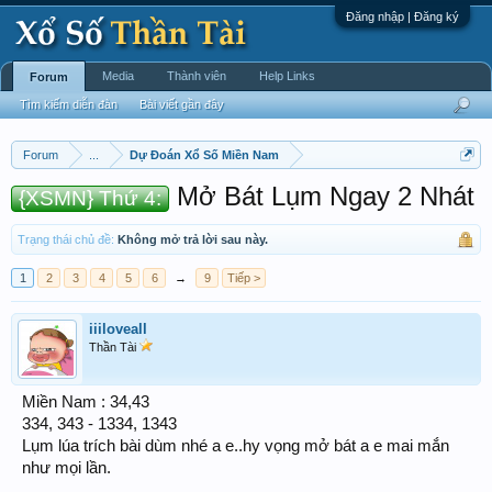
Đăng nhập | Đăng ký
Media
Thành viên
Help Links
Forum
Tìm kiếm diễn đàn
Bài viết gần đây
Forum
...
Dự Đoán Xổ Số Miền Nam
Mở Bát Lụm Ngay 2 Nhát
{XSMN} Thứ 4:
Trạng thái chủ đề:
Không mở trả lời sau này.
1
2
3
4
5
6
→
9
Tiếp >
iiiloveall
Thần Tài
Miền Nam : 34,43
334, 343 - 1334, 1343
Lụm lúa trích bài dùm nhé a e..hy vọng mở bát a e mai mắn
như mọi lần.