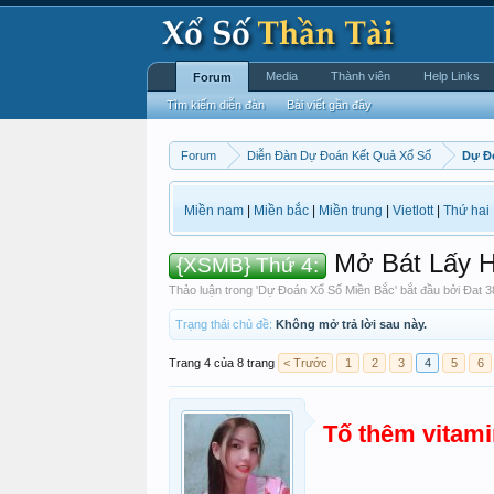
Media
Thành viên
Help Links
Forum
Tìm kiếm diễn đàn
Bài viết gần đây
Forum
Diễn Đàn Dự Đoán Kết Quả Xổ Số
Dự Đ
Miền nam
|
Miền bắc
|
Miền trung
|
Vietlott
|
Thứ hai
Mở Bát Lấy H
{XSMB} Thứ 4:
Thảo luận trong '
Dự Đoán Xổ Số Miền Bắc
' bắt đầu bởi
Đat 3
Trạng thái chủ đề:
Không mở trả lời sau này.
Trang 4 của 8 trang
< Trước
1
2
3
4
5
6
Tố thêm vitami