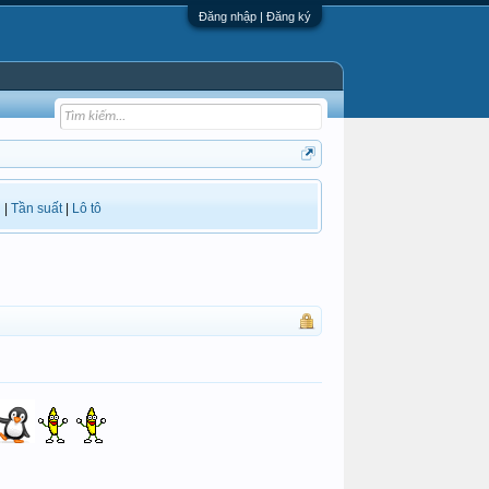
Đăng nhập | Đăng ký
i
|
Tần suất
|
Lô tô