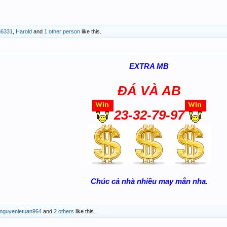
86331
,
Harold
and
1 other person
like this.
EXTRA MB
ĐÁ VÀ AB
23-32-79-97
Chúc cả nhà nhiều may mắn nha.
nguyenletuan964
and
2 others
like this.