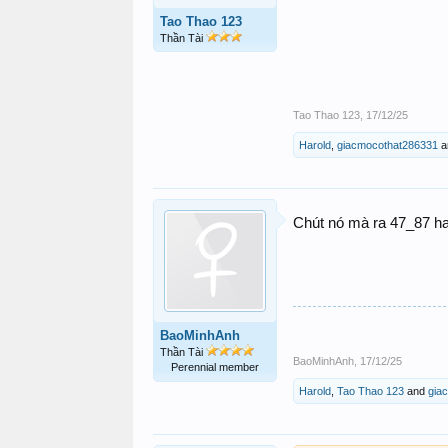
Tao Thao 123
Thần Tài
Tao Thao 123
,
17/12/25
Harold
,
giacmocothat286331
a
Chút nó mà ra 47_87 h
BaoMinhAnh
Thần Tài
BaoMinhAnh
,
17/12/25
Perennial member
Harold
,
Tao Thao 123
and
gia