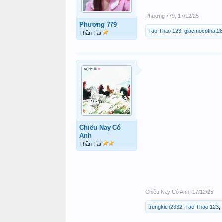
Phương 779
,
17/12/25
Phương 779
Tao Thao 123
,
giacmocothat2
Thần Tài
Chiều Nay Có
Anh
Thần Tài
Chiều Nay Có Anh
,
17/12/25
trungkien2332
,
Tao Thao 123
,