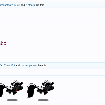
acmocothat286331
and
2 others
like this.
abc
Tao Thao 123
and
1 other person
like this.