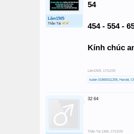
54
Lâm1505
Thần Tài
454 - 554 - 6
Kính chúc a
Lâm1505
,
17/12/25
kubin 01865011258
,
Harold
,
C
32 64
Thần Tài 1368
,
17/12/25