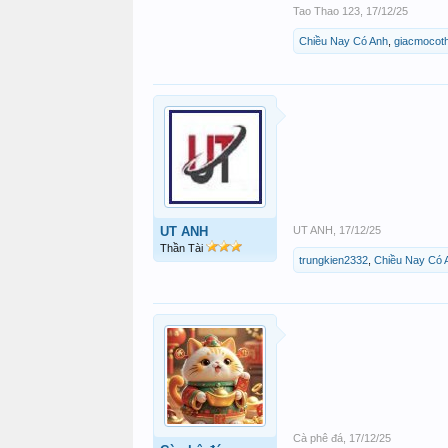
Tao Thao 123
,
17/12/25
Chiều Nay Có Anh
,
giacmocot
UT ANH
UT ANH
,
17/12/25
Thần Tài
trungkien2332
,
Chiều Nay Có 
Cà phê đá
,
17/12/25