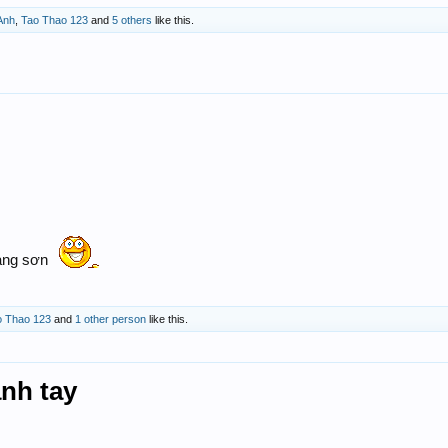
Anh
,
Tao Thao 123
and
5 others
like this.
lạng sơn
o Thao 123
and
1 other person
like this.
nh tay