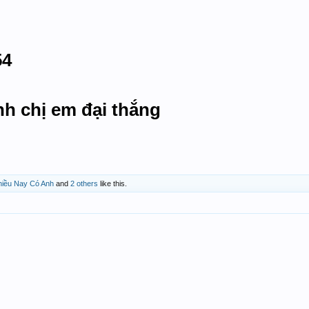
54
nh chị em đại thắng
hiều Nay Có Anh
and
2 others
like this.