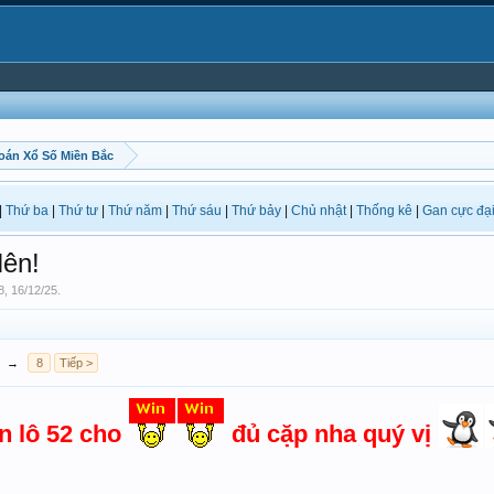
oán Xổ Số Miền Bắc
|
Thứ ba
|
Thứ tư
|
Thứ năm
|
Thứ sáu
|
Thứ bảy
|
Chủ nhật
|
Thống kê
|
Gan cực đạ
ên!
8
,
16/12/25
.
→
8
Tiếp >
n lô 52 cho
đủ cặp nha quý vị