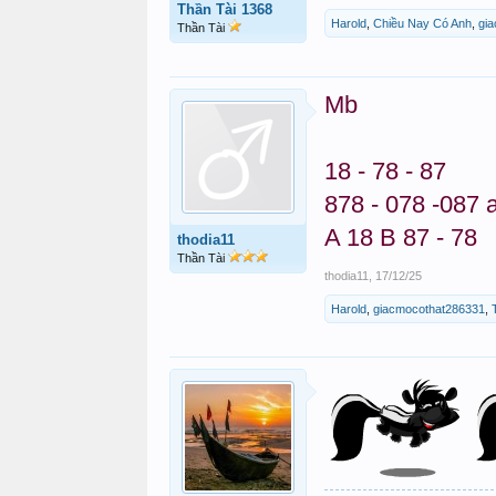
Thần Tài 1368
Harold
,
Chiều Nay Có Anh
,
gi
Thần Tài
Mb
18 - 78 - 87
878 - 078 -087 
A 18 B 87 - 78
thodia11
Thần Tài
thodia11
,
17/12/25
Harold
,
giacmocothat286331
,