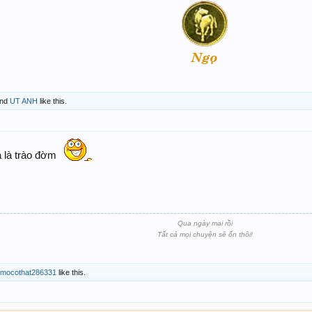
nd
UT ANH
like this.
a là trào đờm
Qua ngày mai rồi
Tất cả mọi chuyện sẽ ổn thôi!
cmocothat286331
like this.