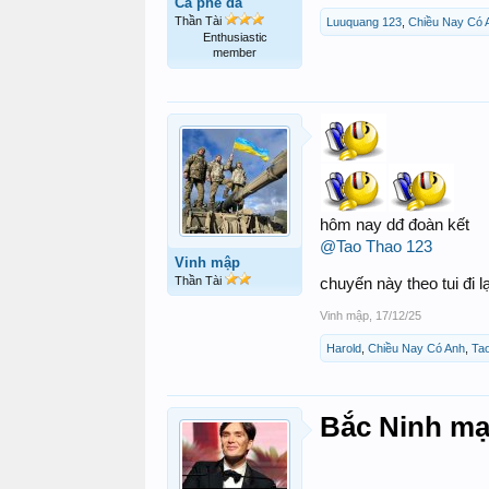
Cà phê đá
Thần Tài
Luuquang 123
,
Chiều Nay Có 
Enthusiastic
member
hôm nay dđ đoàn kết
@Tao Thao 123
Vinh mập
Thần Tài
chuyến này theo tui đi 
Vinh mập
,
17/12/25
Harold
,
Chiều Nay Có Anh
,
Ta
Bắc Ninh mạ