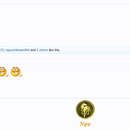
123
,
nguyenletuan964
and
2 others
like this.