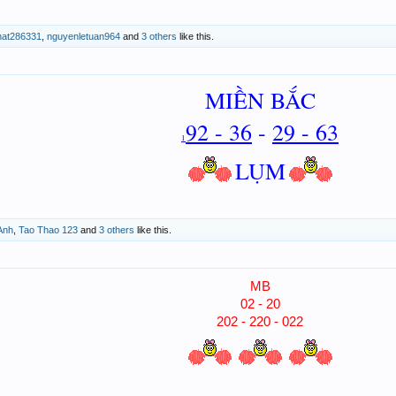
hat286331
,
nguyenletuan964
and
3 others
like this.
MIỀN BẮC
92 - 36
-
29 - 63
1
LỤM
Anh
,
Tao Thao 123
and
3 others
like this.
MB
02 - 20
202 - 220 - 022