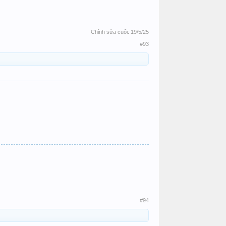
Chỉnh sửa cuối:
19/5/25
#93
#94