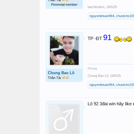
Thần Tài
Perennial member
bachthulovt
,
19/5/25
nguyenletuan964
,
chuotcho15
91
TP -ĐT
Chung
Chung Bao Lô
Chung Bao Lô
,
19/5/25
Thần Tài
nguyenletuan964
,
chuotcho15
Lô 92 3đai win hãy like