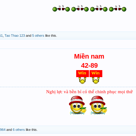
51
,
Tao Thao 123
and
5 others
like this.
Miền nam
42-89
Nghị lực và bền bỉ có thể chinh phục mọi thứ
n964
and
6 others
like this.