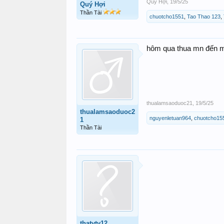
Quý Hợi
,
19/5/25
Quý Hợi
Thần Tài
chuotcho1551
,
Tao Thao 123
,
hôm qua thua mn đến mb
thualamsaoduoc21
,
19/5/25
thualamsaoduoc2
nguyenletuan964
,
chuotcho15
1
Thần Tài
thatvtv12