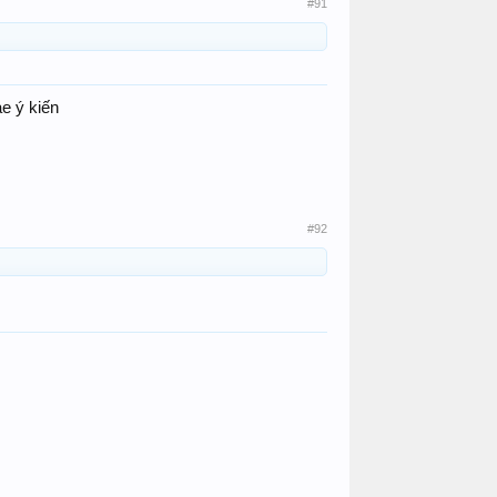
#91
e ý kiến
#92