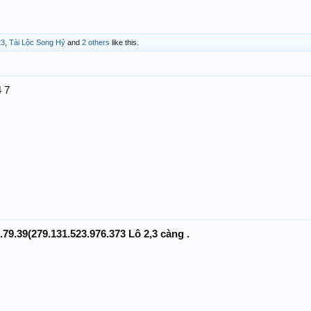
23
,
Tài Lộc Song Hỷ
and
2 others
like this.
 7
.79.39(279.131.523.976.373 Lô 2,3 càng .