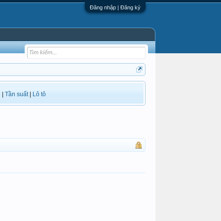
Đăng nhập | Đăng ký
i
|
Tần suất
|
Lô tô