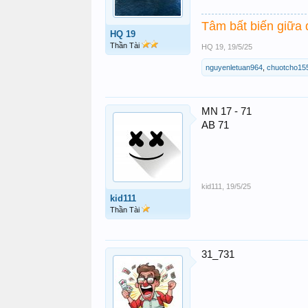
Tâm bất biến giữa 
HQ 19
Thần Tài
HQ 19
,
19/5/25
nguyenletuan964
,
chuotcho15
MN 17 - 71
AB 71
kid111
,
19/5/25
kid111
Thần Tài
31_731