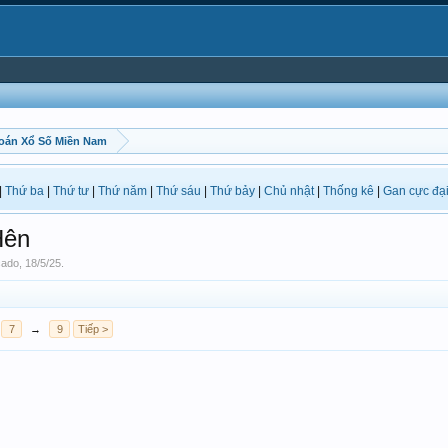
oán Xổ Số Miền Nam
|
Thứ ba
|
Thứ tư
|
Thứ năm
|
Thứ sáu
|
Thứ bảy
|
Chủ nhật
|
Thống kê
|
Gan cực đạ
Hên
cado
,
18/5/25
.
7
→
9
Tiếp >