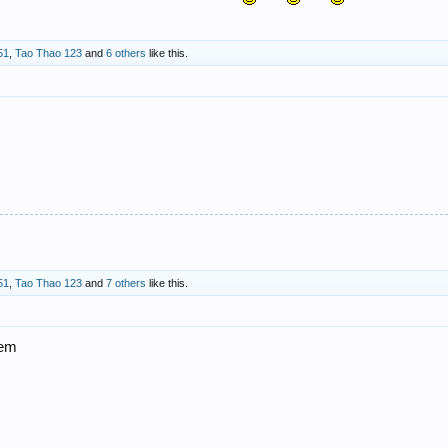
51
,
Tao Thao 123
and
6 others
like this.
51
,
Tao Thao 123
and
7 others
like this.
 em