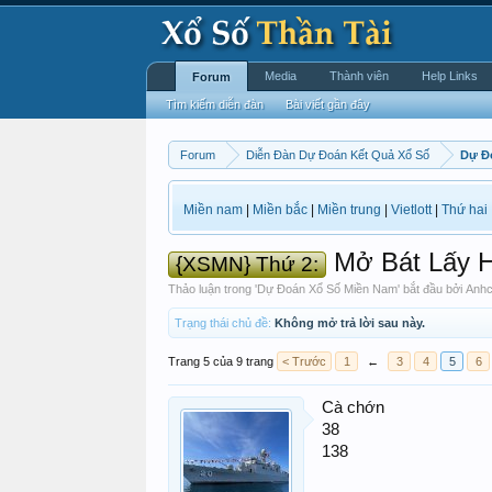
Media
Thành viên
Help Links
Forum
Tìm kiếm diễn đàn
Bài viết gần đây
Forum
Diễn Đàn Dự Đoán Kết Quả Xổ Số
Dự Đ
Miền nam
|
Miền bắc
|
Miền trung
|
Vietlott
|
Thứ hai
Mở Bát Lấy 
{XSMN} Thứ 2:
Thảo luận trong '
Dự Đoán Xổ Số Miền Nam
' bắt đầu bởi
Anh
Trạng thái chủ đề:
Không mở trả lời sau này.
Trang 5 của 9 trang
< Trước
1
←
3
4
5
6
Cà chớn
38
138