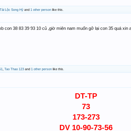
Tài Lộc Song Hỷ
and
1 other person
like this.
 con 38 83 39 93 10 củ ,giờ miên nam muốn gở lại con 35 quá xin a
51
,
Tao Thao 123
and
1 other person
like this.
DT-TP
73
173-273
DV 10-90-73-56