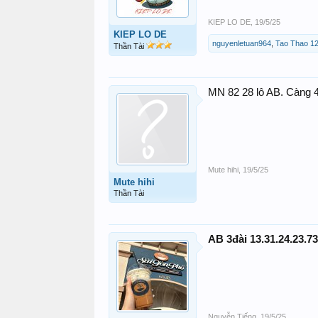
KIEP LO DE
,
19/5/25
KIEP LO DE
nguyenletuan964
,
Tao Thao 1
Thần Tài
MN 82 28 lô AB. Càng 4
Mute hihi
,
19/5/25
Mute hihi
Thần Tài
AB 3đài 13.31.24.23.73
Nguyễn Tiếng
,
19/5/25