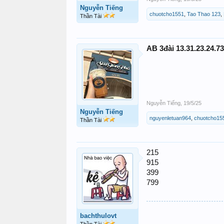
Nguyễn Tiếng
chuotcho1551
,
Tao Thao 123
,
Thần Tài
AB 3đài 13.31.23.24.73
Nguyễn Tiếng
,
19/5/25
Nguyễn Tiếng
nguyenletuan964
,
chuotcho15
Thần Tài
215
915
399
799
bachthulovt