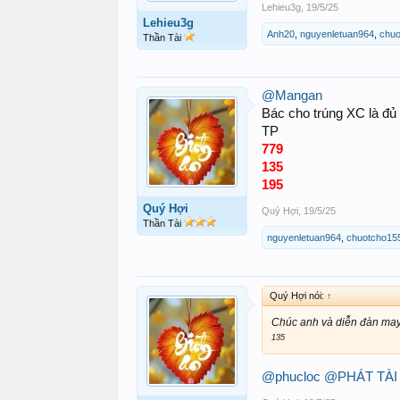
Lehieu3g
,
19/5/25
Lehieu3g
Anh20
,
nguyenletuan964
,
chuo
Thần Tài
@Mangan
Bác cho trúng XC là đủ 
TP
779
135
195
Quý Hợi
Quý Hợi
,
19/5/25
Thần Tài
nguyenletuan964
,
chuotcho15
Quý Hợi nói:
↑
Chúc anh và diễn đàn may
135
@phucloc
@PHÁT TÀI 