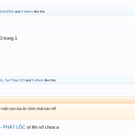
tcho1551
and
5 others
like this.
3 trong 1
51
,
Tao Thao 123
and
5 others
like this.
 mắn lụm lúa ăn Sinh nhật bác Hồ
- PHÁT LỘC
ơi lên số chưa a