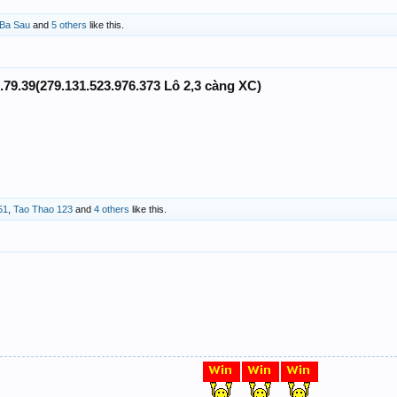
Ba Sau
and
5 others
like this.
.79.39(279.131.523.976.373 Lô 2,3 càng XC)
51
,
Tao Thao 123
and
4 others
like this.