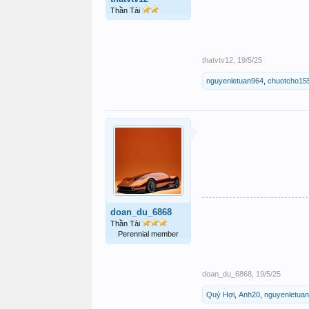
Thần Tài
thatvtv12
,
19/5/25
nguyenletuan964
,
chuotcho15
doan_du_6868
Thần Tài
Perennial member
doan_du_6868
,
19/5/25
Quý Hợi
,
Anh20
,
nguyenletua