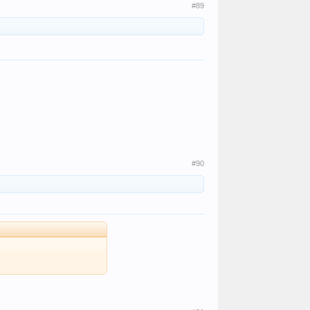
#89
#90