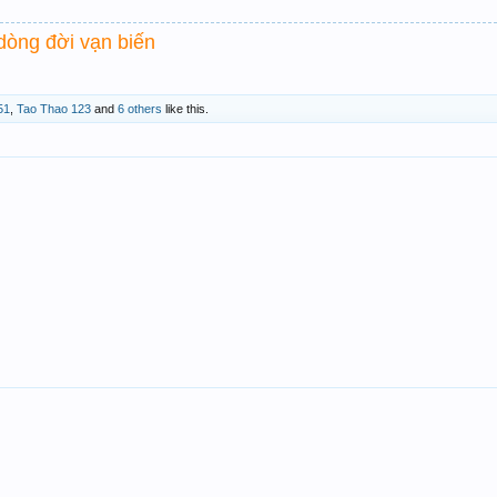
dòng đời vạn biến
51
,
Tao Thao 123
and
6 others
like this.