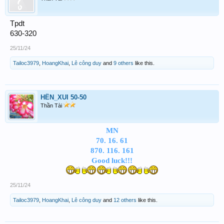
Tpdt
630-320
25/11/24
Tailoc3979
,
HoangKhai
,
Lê công duy
and
9 others
like this.
HÊN_XUI 50-50
Thần Tài
MN
70. 16. 61
870. 116. 161
Good luck!!!
25/11/24
Tailoc3979
,
HoangKhai
,
Lê công duy
and
12 others
like this.