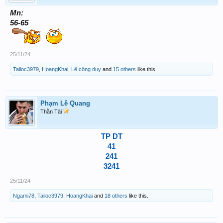
Mn:
56-65
25/11/24
Tailoc3979
,
HoangKhai
,
Lê công duy
and
15 others
like this.
Phạm Lê Quang
Thần Tài
TP DT
41
241
3241
25/11/24
Ngami78
,
Tailoc3979
,
HoangKhai
and
18 others
like this.