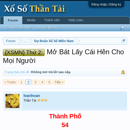
Đăng nhập | Đăng ký
Media
Thành viên
Help Links
Forum
Tìm kiếm diễn đàn
Bài viết gần đây
Forum
...
Dự Đoán Xổ Số Miền Nam
Mở Bát Lấy Cái Hên Cho
{XSMN} Thứ 2:
Mọi Người
Trạng thái chủ đề:
Không mở trả lời sau này.
< Trước
1
2
3
4
5
Tiếp >
tvanhoan
Thần Tài
Thành Phố
54