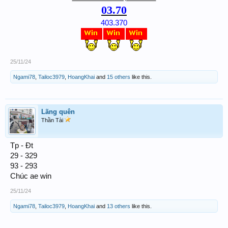
03.70
403.370
25/11/24
Ngami78
,
Tailoc3979
,
HoangKhai
and
15 others
like this.
Lãng quên
Thần Tài
Tp - Đt
29 - 329
93 - 293
Chúc ae win
25/11/24
Ngami78
,
Tailoc3979
,
HoangKhai
and
13 others
like this.