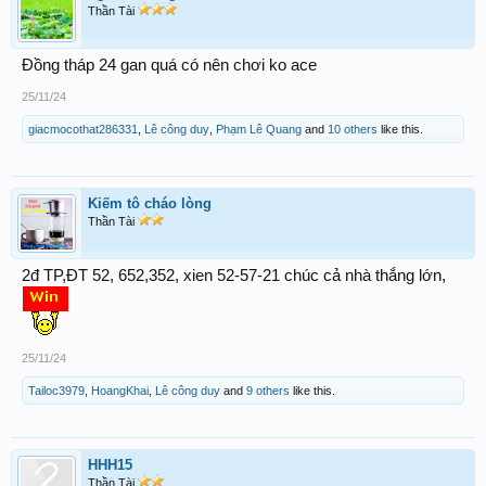
Thần Tài
Đồng tháp 24 gan quá có nên chơi ko ace
25/11/24
giacmocothat286331
,
Lê công duy
,
Phạm Lê Quang
and
10 others
like this.
Kiếm tô cháo lòng
Thần Tài
2đ TP,ĐT 52, 652,352, xien 52-57-21 chúc cả nhà thắng lớn,
25/11/24
Tailoc3979
,
HoangKhai
,
Lê công duy
and
9 others
like this.
HHH15
Thần Tài