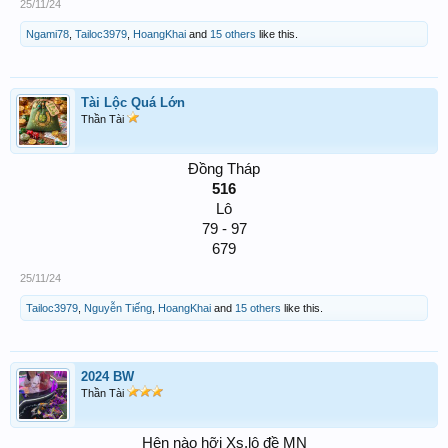
25/11/24
Ngami78
,
Tailoc3979
,
HoangKhai
and
15 others
like this.
Tài Lộc Quá Lớn
Thần Tài
Đồng Tháp
516
Lô
79 - 97
679​
25/11/24
Tailoc3979
,
Nguyễn Tiếng
,
HoangKhai
and
15 others
like this.
2024 BW
Thần Tài
Hên nào hỡi Xs,lô đề MN