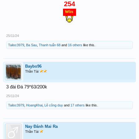
254
25/11/24
Tailoc3979
,
Ba Sau
,
Thanh tuấn 68
and
16 others
like this.
Baybo96
Thần Tài
3 đài Đá 79*63/200k
25/11/24
Tailoc3979
,
HoangKhai
,
Lê công duy
and
17 others
like this.
Nay Đánh Mai Ra
Thần Tài