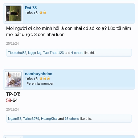
Đat 38
Thần Tài
Moi người ơi cho mình hỏi là con nhái có số ko ạ? Lúc tối nằm
mơ bắt được 3 con nhái luôn.
25/11/24
Tieututhui32
,
Ngọc Ng
,
Tao Thao 123
and
4 others
like this.
namhuynhdao
Thần Tài
Perennial member
TP-ĐT:
58
-64
25/11/24
Ngami78
,
Tailoc3979
,
HoangKhai
and
16 others
like this.