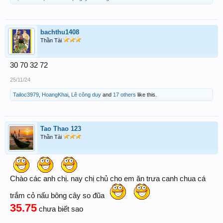
bachthu1408
Thần Tài
30 70 32 72
25/11/24
Tailoc3979
,
HoangKhai
,
Lê công duy
and
17 others
like this.
Tao Thao 123
Thần Tài
Chào các anh chị. nay chị chủ cho em ăn trưa canh chua cá
trắm cỏ nấu bông cây so đũa
35.75
chưa biết sao