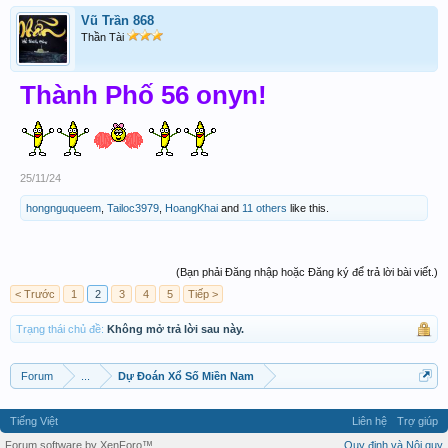
Vũ Trần 868
Thần Tài
Thành Phố 56 onyn!
25/11/24
hongnguqueem
,
Tailoc3979
,
HoangKhai
and
11 others
like this.
(Bạn phải Đăng nhập hoặc Đăng ký để trả lời bài viết.)
< Trước
1
2
3
4
5
Tiếp >
Trạng thái chủ đề:
Không mở trả lời sau này.
Forum
...
Dự Đoán Xổ Số Miền Nam
Tiếng Việt
Liên hệ
Trợ giúp
Forum software by XenForo™
Quy định và Nội quy