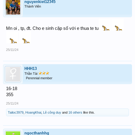
nguyenkiet12345
Thành Viên
Mn oi , tp, đt. Cho e sinh cặp số với e thua te tu
25/11/24
HHH13
Thần Tài
Perennial member
16-18
355
25/11/24
Tailoc3979
,
HoangKhai
,
Lê công duy
and
16 others
like this.
ngocthanhhg