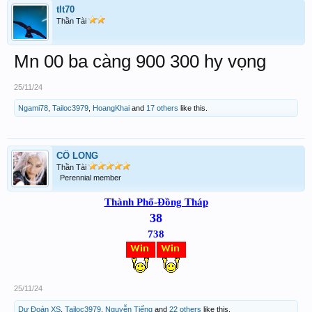
tlt70
Thần Tài
Mn 00 ba càng 900 300 hy vọng
25/11/24
Ngami78
,
Tailoc3979
,
HoangKhai
and
17 others
like this.
CÔ LONG
Thần Tài
Perennial member
Thành Phố-Đồng Tháp
38
738
25/11/24
Dự Đoán XS
,
Tailoc3979
,
Nguyễn Tiếng
and
22 others
like this.