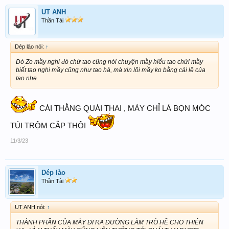
UT ANH
Thần Tài
Dép lào nói:
↑
Dó Zo mầy nghỉ đó chứ tao cũng nói chuyện mầy hiểu tao chửi mầy
biết tao nghi mầy cũng như tao hà, mà xin lõi mầy ko bằng cái lẽ của
tao nhe
CÁI THẰNG QUÁI THAI , MÀY CHỈ LÀ BỌN MÓC
TÚI TRỘM CẮP THÔI
11/3/23
Dép lào
Thần Tài
UT ANH nói:
↑
THÀNH PHẦN CỦA MÀY ĐI RA ĐƯỜNG LÀM TRÒ HỀ CHO THIÊN