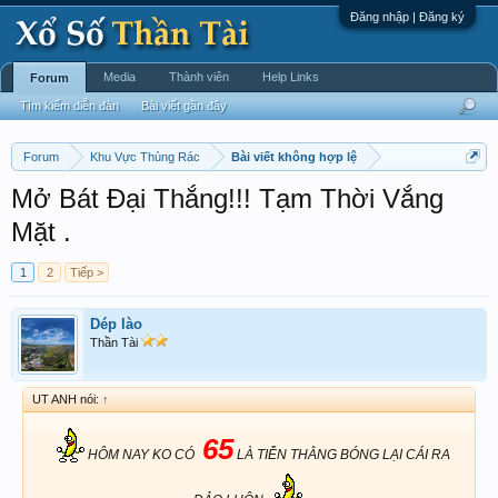
Đăng nhập | Đăng ký
Media
Thành viên
Help Links
Forum
Tìm kiếm diễn đàn
Bài viết gần đây
Forum
Khu Vực Thùng Rác
Bài viết không hợp lệ
Mở Bát Đại Thắng!!! Tạm Thời Vắng
Mặt .
1
2
Tiếp >
Dép lào
Thần Tài
UT ANH nói:
↑
65
HÔM NAY KO CÓ
LÀ TIỄN THẰNG BÓNG LẠI CÁI RA