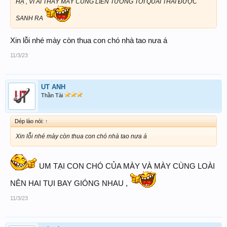
HẠ , VÌ AI THẤY MÀY CŨNG LIÊN TƯỞNG TỚI QUÁI THAI ĐƯỢC
SANH RA
Xin lỗi nhé mày còn thua con chó nhà tao nưa á
11/3/23
UT ANH
Thần Tài
Dép lào nói:
↑
Xin lỗi nhé mày còn thua con chó nhà tao nưa á
UM TẠI CON CHÓ CỦA MÀY VÀ MÀY CÙNG LOÀI
NÊN HAI TỤI BAY GIÓNG NHAU ,
11/3/23