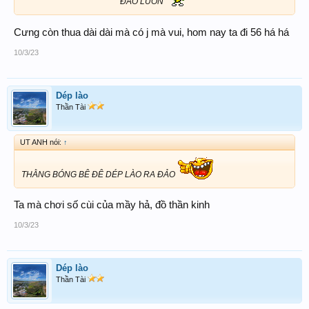
ĐẢO LUÔN
Cưng còn thua dài dài mà có j mà vui, hom nay ta đi 56 há há
10/3/23
Dép lào
Thần Tài
UT ANH nói:
↑
THẰNG BÓNG BÊ ĐÊ DÉP LÀO RA ĐẢO
Ta mà chơi số cùi của mầy hả, đồ thần kinh
10/3/23
Dép lào
Thần Tài