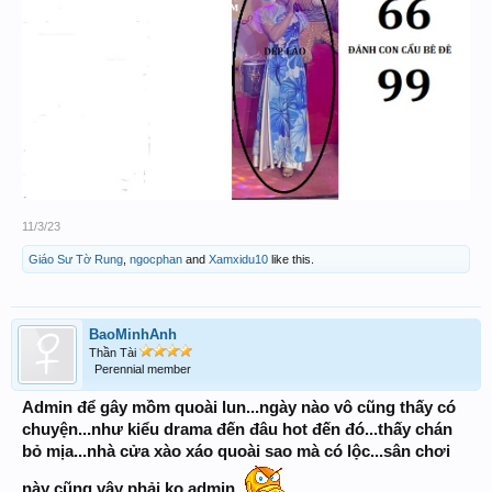
11/3/23
Giáo Sư Tờ Rung
,
ngocphan
and
Xamxidu10
like this.
BaoMinhAnh
Thần Tài
Perennial member
Admin để gây mồm quoài lun...ngày nào vô cũng thấy có
chuyện...như kiểu drama đến đâu hot đến đó...thấy chán
bỏ mịa...nhà cửa xào xáo quoài sao mà có lộc...sân chơi
này cũng vậy phải ko admin..