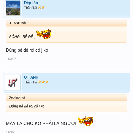
Dép lào
Thần Tài
UT ANH nói:
↑
BÓNG - BÊ ĐÊ ,
Đúng bê đê roi có j ko
11/3/23
UT ANH
Thần Tài
Dép lào nói:
↑
Đúng bê đê roi có j ko
MÀY LÀ CHÓ KO PHẢI LÀ NGƯỜI
11/3/23