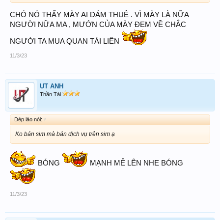
CHÓ NÓ THẤY MÀY AI DÁM THUÊ . VÌ MÀY LÀ NỮA
NGƯỜI NỮA MA , MƯỚN CỦA MÀY ĐEM VỀ CHẮC
NGƯỜI TA MUA QUAN TÀI LIỀN
11/3/23
UT ANH
Thần Tài
Dép lào nói:
↑
Ko bán sim mà bán dịch vụ trên sim ạ
BÓNG
MẠNH MẺ LÊN NHE BÓNG
11/3/23