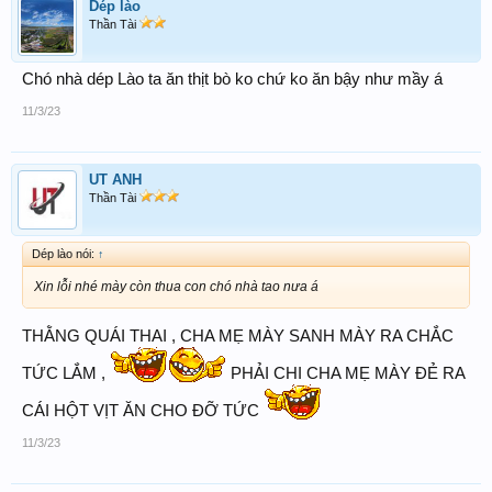
Dép lào
Thần Tài
Chó nhà dép Lào ta ăn thịt bò ko chứ ko ăn bậy như mầy á
11/3/23
UT ANH
Thần Tài
Dép lào nói:
↑
Xin lỗi nhé mày còn thua con chó nhà tao nưa á
THẰNG QUÁI THAI , CHA MẸ MÀY SANH MÀY RA CHẮC
TỨC LẮM ,
PHẢI CHI CHA MẸ MÀY ĐẺ RA
CÁI HỘT VỊT ĂN CHO ĐỠ TỨC
11/3/23