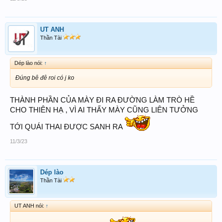
UT ANH
Thần Tài
Dép lào nói:
↑
Đúng bê đê roi có j ko
THÀNH PHẦN CỦA MÀY ĐI RA ĐƯỜNG LÀM TRÒ HỀ
CHO THIÊN HẠ , VÌ AI THẤY MÀY CŨNG LIÊN TƯỞNG
TỚI QUÁI THAI ĐƯỢC SANH RA
11/3/23
Dép lào
Thần Tài
UT ANH nói:
↑