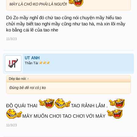
MÀY LÀ CHÓ KO PHẢI LÀ NGƯỜI
Dó Zo mầy nghỉ đó chứ tao cũng nói chuyện mầy hiểu tao
chửi mầy biết tao nghi mầy cũng như tao hà, mà xin lõi mầy
ko bằng cái lẽ của tao nhe
11/3/23
UT ANH
Thần Tài
Dép lào nói:
↑
Đúng bê đê roi có j ko
ĐỒ QUÁI THAI
TAO RẢNH LẮM .
MÀY MUỐN CHƠI TAO CHƠI VỚI MÀY
11/3/23