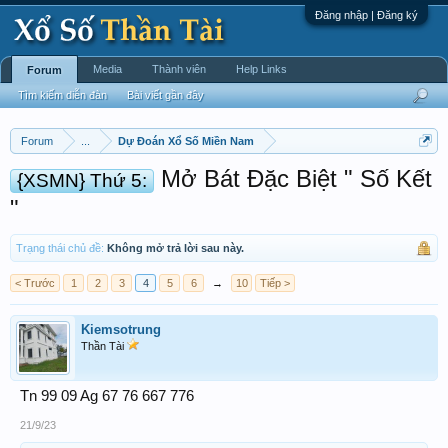
Đăng nhập | Đăng ký
Media
Thành viên
Help Links
Forum
Tìm kiếm diễn đàn
Bài viết gần đây
Forum
...
Dự Đoán Xổ Số Miền Nam
Mở Bát Đặc Biệt " Số Kết
{XSMN} Thứ 5:
"
Trạng thái chủ đề:
Không mở trả lời sau này.
< Trước
1
2
3
4
5
6
→
10
Tiếp >
Kiemsotrung
Thần Tài
Tn 99 09 Ag 67 76 667 776
21/9/23