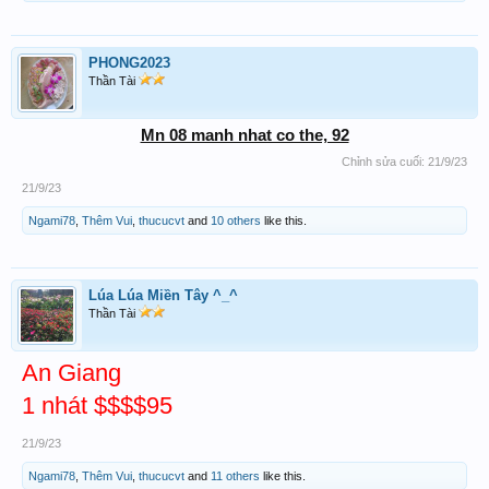
PHONG2023
Thần Tài
Mn 08 manh nhat co the, 92
Chỉnh sửa cuối:
21/9/23
21/9/23
Ngami78
,
Thêm Vui
,
thucucvt
and
10 others
like this.
Lúa Lúa Miền Tây ^_^
Thần Tài
An Giang
1 nhát $$$$95
21/9/23
Ngami78
,
Thêm Vui
,
thucucvt
and
11 others
like this.