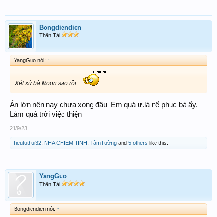
Bongdiendien
Thần Tài
YangGuo nói:
↑
Xét xử bà Moon sao rồi ...
...
Án lớn nên nay chưa xong đâu. Em quá ư.là nể phục bà ấy.
Làm quá trời việc thiện
21/9/23
Tieututhui32
,
NHA CHIEM TINH
,
TâmTường
and
5 others
like this.
YangGuo
Thần Tài
Bongdiendien nói:
↑