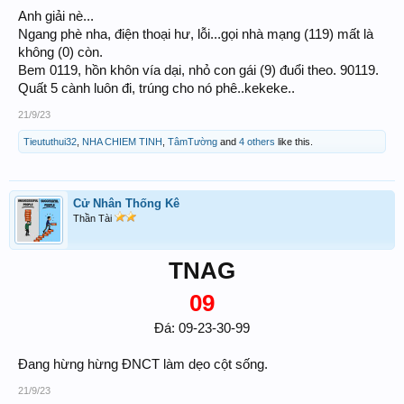
Anh giải nè...
Ngang phè nha, điện thoại hư, lỗi...gọi nhà mạng (119) mất là
không (0) còn.
Bem 0119, hồn khôn vía dại, nhỏ con gái (9) đuổi theo. 90119.
Quất 5 cành luôn đi, trúng cho nó phê..kekeke..
21/9/23
Tieututhui32
,
NHA CHIEM TINH
,
TâmTường
and
4 others
like this.
Cử Nhân Thống Kê
Thần Tài
TNAG
09
Đá: 09-23-30-99
Đang hừng hừng ĐNCT làm dẹo cột sống.
21/9/23