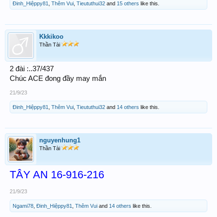
Đinh_Hiệppy81
,
Thêm Vui
,
Tieututhui32
and
15 others
like this.
Kkkikoo
Thần Tài
2 đài :..37/437
Chúc ACE đong đầy may mắn
21/9/23
Đinh_Hiệppy81
,
Thêm Vui
,
Tieututhui32
and
14 others
like this.
nguyenhung1
Thần Tài
TÂY AN 16-916-216
21/9/23
Ngami78
,
Đinh_Hiệppy81
,
Thêm Vui
and
14 others
like this.