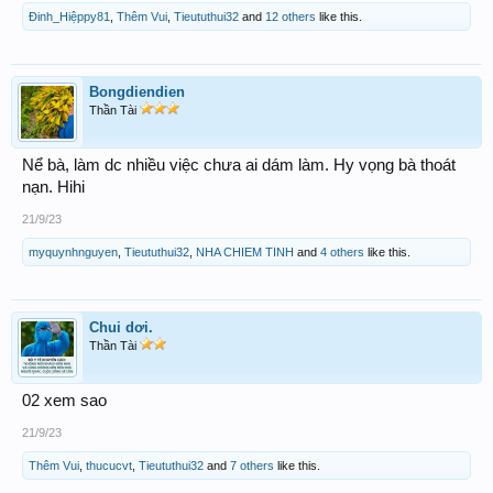
Đinh_Hiệppy81
,
Thêm Vui
,
Tieututhui32
and
12 others
like this.
Bongdiendien
Thần Tài
Nể bà, làm dc nhiều việc chưa ai dám làm. Hy vọng bà thoát
nạn. Hihi
21/9/23
myquynhnguyen
,
Tieututhui32
,
NHA CHIEM TINH
and
4 others
like this.
Chui dơi.
Thần Tài
02 xem sao
21/9/23
Thêm Vui
,
thucucvt
,
Tieututhui32
and
7 others
like this.