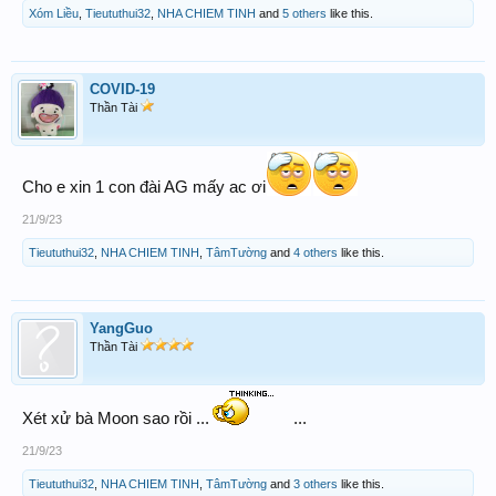
Xóm Liều
,
Tieututhui32
,
NHA CHIEM TINH
and
5 others
like this.
COVID-19
Thần Tài
Cho e xin 1 con đài AG mấy ac ơi
21/9/23
Tieututhui32
,
NHA CHIEM TINH
,
TâmTường
and
4 others
like this.
YangGuo
Thần Tài
Xét xử bà Moon sao rồi ...
...
21/9/23
Tieututhui32
,
NHA CHIEM TINH
,
TâmTường
and
3 others
like this.