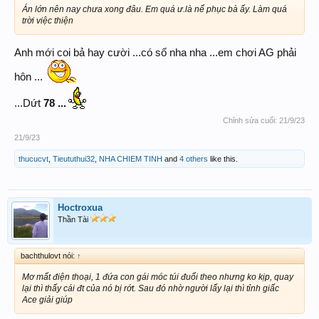
Án lớn nên nay chưa xong đâu. Em quá ư.là nể phục bà ấy. Làm quá
trời việc thiện
Anh mới coi bả hay cười ...có số nha nha ...em chơi AG phải
hôn ...
...Dứt
78 ...
Chỉnh sửa cuối:
21/9/23
21/9/23
thucucvt
,
Tieututhui32
,
NHA CHIEM TINH
and
4 others
like this.
Hoctroxua
Thần Tài
bachthulovt nói:
↑
Mơ mất điện thoại, 1 đứa con gái móc túi đuổi theo nhưng ko kịp, quay
lại thì thấy cái đt của nó bị rớt. Sau đó nhờ người lấy lại thì tỉnh giấc
Ace giải giúp