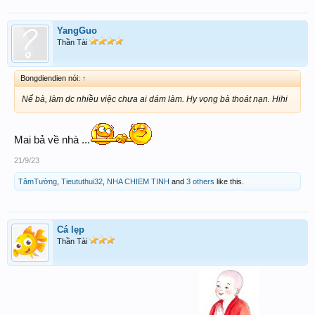
YangGuo
Thần Tài
Bongdiendien nói:
↑
Nể bà, làm dc nhiều việc chưa ai dám làm. Hy vọng bà thoát nạn. Hihi
Mai bả về nhà ...
21/9/23
TâmTường
,
Tieututhui32
,
NHA CHIEM TINH
and
3 others
like this.
Cá lẹp
Thần Tài