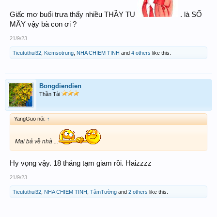
Giấc mơ buổi trưa thấy nhiều THẦY TU
. là SỐ
MẤY vậy bà con ơi ?
21/9/23
Tieututhui32
,
Kiemsotrung
,
NHA CHIEM TINH
and
4 others
like this.
Bongdiendien
Thần Tài
YangGuo nói:
↑
Mai bả về nhà ...
Hy vọng vậy. 18 tháng tạm giam rồi. Haizzzz
21/9/23
Tieututhui32
,
NHA CHIEM TINH
,
TâmTường
and
2 others
like this.