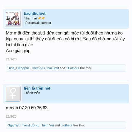
bachthulovt
Thần Tài
Perennial member
Mơ mất điện thoại, 1 đứa con gái móc túi đuổi theo nhưng ko
kịp, quay lại thì thấy cái đt của nó bị rớt. Sau đó nhờ người lấy
lại thì tỉnh giấc
Ace giải giúp
21/9/23
Đinh_Hiệppy81
,
Thêm Vui
,
thucucvt
and
11 others
like this.
tiền là trên hết
Thành Viên
mn:ab.07.30.60.36.63.
21/9/23
Ngami78
,
TâmTường
,
Thêm Vui
and
3 others
like this.