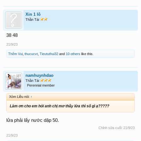
Xin 1 lô
Thần Tài
38 48
21/9/23
Thêm Vui
,
thucucvt
,
Tieututhui32
and
10 others
like this.
namhuynhdao
Thần Tài
Perennial member
Xóm Liều nói:
↑
Làm ơn cho em hỏi anh chị mơ thấy lửa thì số gì ạ?????
lửa phải lấy nước dập 50.
Chỉnh sửa cuối:
21/9/23
21/9/23