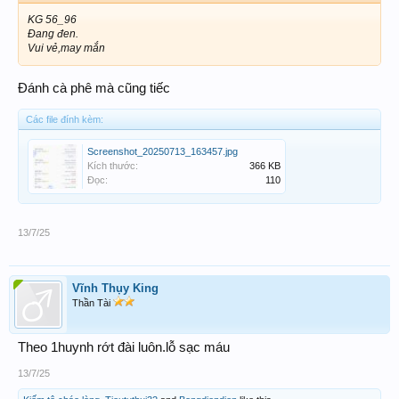
KG 56_96
Đang đen.
Vui vẻ,may mắn
Đánh cà phê mà cũng tiếc
Các file đính kèm:
Screenshot_20250713_163457.jpg
Kích thước:
366 KB
Đọc:
110
13/7/25
Vĩnh Thụy King
Thần Tài
Theo 1huynh rớt đài luôn.lỗ sạc máu
13/7/25