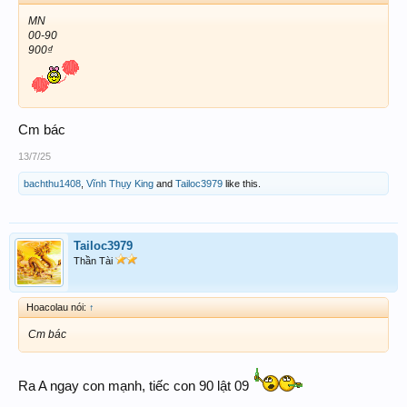
MN
00-90
900₫
Cm bác
13/7/25
bachthu1408
,
Vĩnh Thụy King
and
Tailoc3979
like this.
Tailoc3979
Thần Tài
Hoacolau nói:
↑
Cm bác
Ra A ngay con mạnh, tiếc con 90 lật 09