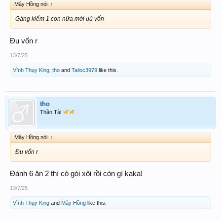
Mây Hồng nói:
↑
Gáng kiếm 1 con nữa mới đủ vốn
Đu vốn r
13/7/25
Vĩnh Thụy King
,
tho
and
Tailoc3979
like this.
tho
Thần Tài
Mây Hồng nói:
↑
Đu vốn r
Đánh 6 ăn 2 thì có gói xôi rồi còn gì kaka!
13/7/25
Vĩnh Thụy King
and
Mây Hồng
like this.