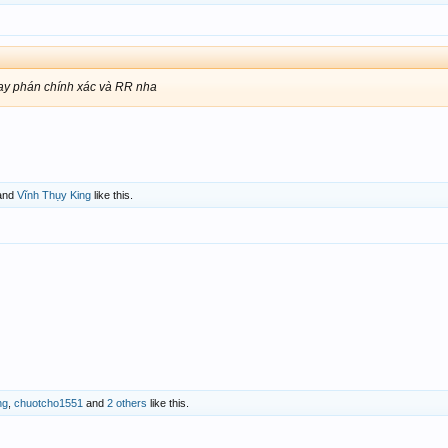
ay phán chính xác và RR nha
and
Vĩnh Thụy King
like this.
ng
,
chuotcho1551
and
2 others
like this.