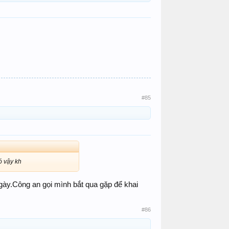
#85
ó vậy kh
ngày.Công an gọi mình bắt qua gặp để khai
#86