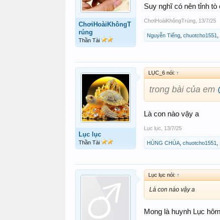
Suy nghĩ có nên tỉnh t
ChơiHoàiKhôngTrúng
,
13/7/25
ChơiHoàiKhôngT
rúng
Nguyễn Tiếng
,
chuotcho1551
,
Thần Tài
LỤC_6 nói:
↑
trong bài của em
Là con nào vậy a
Lục lục
,
13/7/25
Lục lục
Thần Tài
HÙNG CHÙA
,
chuotcho1551
,
Lục lục nói:
↑
Là con nào vậy a
Mong là huynh Lục hôm