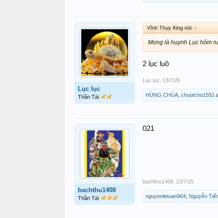
Vĩnh Thụy King nói:
↑
Mong là huynh Lục hôm n
2 lục luô
Lục lục
,
13/7/25
Lục lục
HÙNG CHÙA
,
chuotcho1551
Thần Tài
021
bachthu1408
,
13/7/25
bachthu1408
nguyenletuan964
,
Nguyễn Tiế
Thần Tài