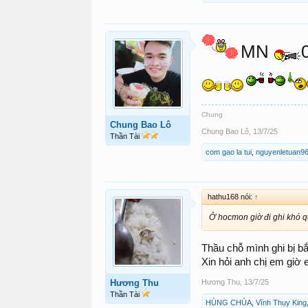
MN
Chung
Chung Bao Lô
Chung Bao Lô
,
13/7/25
Thần Tài
com gao la tui
,
nguyenletuan9
hathu168 nói:
↑
Ở hocmon giờ đi ghi khó qu
Thầu chỗ mình ghi bị bắ
Xin hỏi anh chị em giờ 
Hương Thu
,
13/7/25
Hương Thu
Thần Tài
HÙNG CHÙA
,
Vĩnh Thụy King