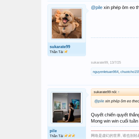
@pile
xin phép ôm eo th
sukarate99
Thần Tài
sukarate99
,
13/7/25
nguyenletuan964
,
chuotcho15
sukarate99 nói:
↑
@pile
xin phép ôm eo theo
Quyết chiến quyết thắn
Mong win win cuối tuần
pile
--------------------------------------
网络是虚幻的世界, 谁也别轻
Thần Tài