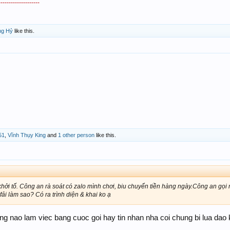
--------------------
ng Hỷ
like this.
51
,
Vĩnh Thụy King
and
1 other person
like this.
khởi tố. Công an rà soát có zalo mình chơi, biu chuyển tiền hàng ngày.Công an gọi
fải làm sao? Có ra trình diện & khai ko ạ
 nao lam viec bang cuoc goi hay tin nhan nha coi chung bi lua dao k