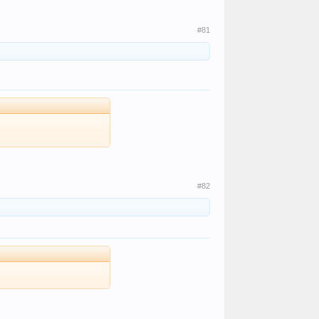
#81
#82