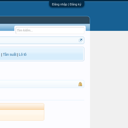
Đăng nhập | Đăng ký
i
|
Tần suất
|
Lô tô