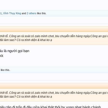
51
,
Vĩnh Thụy King
and
2 others
like this.
khởi tố. Công an rà soát có zalo mình chơi, biu chuyển tiền hàng ngày.Công an gọi
fải làm sao? Có ra trình diện & khai ko ạ
hầu là người gọi bạn
kkk
like this.
khởi tố. Công an rà soát có zalo mình chơi, biu chuyển tiền hàng ngày.Công an gọi
fải làm sao? Có ra trình diện & khai ko ạ
triệu tập đi,trốn đi đâu nữa,khai thật thôi,hy vọng phạt hành chánh