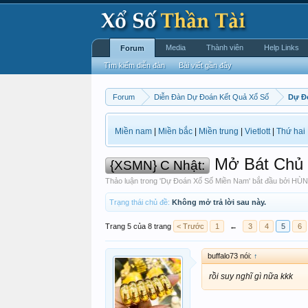
Media
Thành viên
Help Links
Forum
Tìm kiếm diễn đàn
Bài viết gần đây
Forum
Diễn Đàn Dự Đoán Kết Quả Xổ Số
Dự Đ
Miền nam
|
Miền bắc
|
Miền trung
|
Vietlott
|
Thứ hai
Mở Bát Chủ 
{XSMN} C Nhật:
Thảo luận trong '
Dự Đoán Xổ Số Miền Nam
' bắt đầu bởi
HÙN
Trạng thái chủ đề:
Không mở trả lời sau này.
Trang 5 của 8 trang
< Trước
1
←
3
4
5
6
buffalo73 nói:
↑
rồi suy nghĩ gì nữa kkk