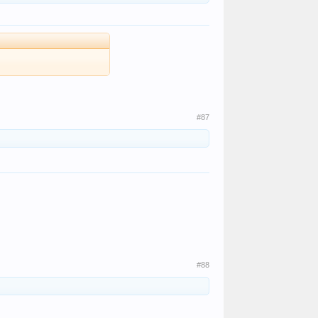
#87
#88