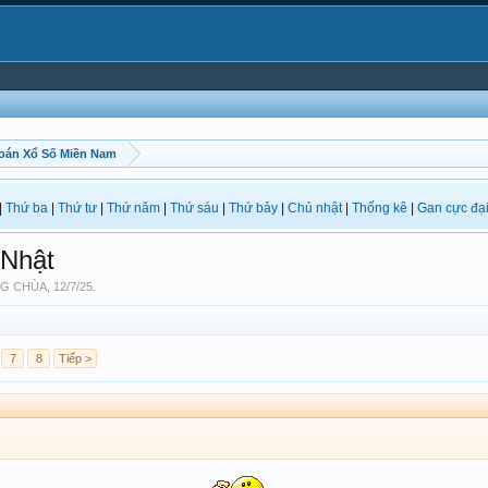
oán Xổ Số Miền Nam
|
Thứ ba
|
Thứ tư
|
Thứ năm
|
Thứ sáu
|
Thứ bảy
|
Chủ nhật
|
Thống kê
|
Gan cực đạ
Nhật
G CHÙA
,
12/7/25
.
7
8
Tiếp >