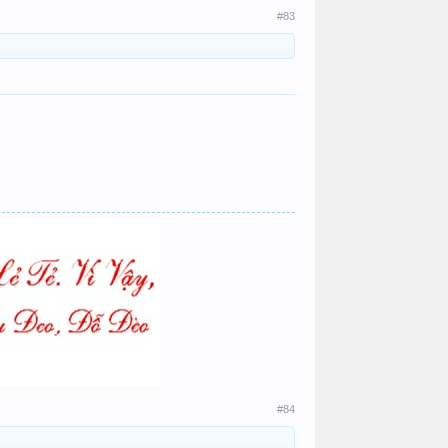
#83
​
#84