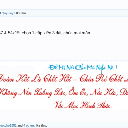
d
Quỹ tiny2
like this.
7 & 54x19, chọn 1 cặp xiên 3 đài, chúc mai mắn...
huotcho1551
and
4 others
like this.