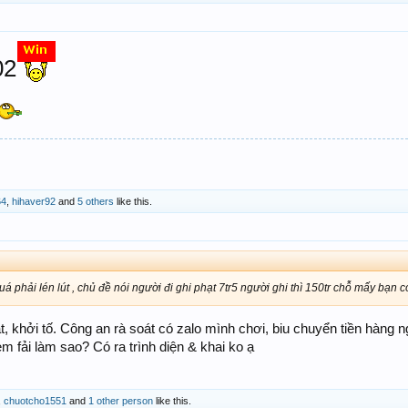
02
64
,
hihaver92
and
5 others
like this.
á phải lén lút , chủ đề nói người đi ghi phạt 7tr5 người ghi thì 150tr chỗ mấy bạn c
t, khởi tố. Công an rà soát có zalo mình chơi, biu chuyển tiền hàng 
em fải làm sao? Có ra trình diện & khai ko ạ
,
chuotcho1551
and
1 other person
like this.