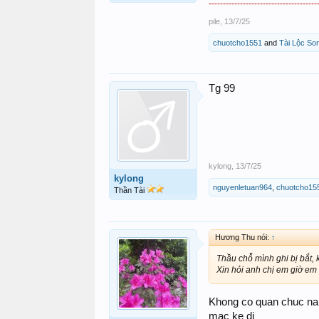
--------------------------------------
pile
,
13/7/25
chuotcho1551
and
Tài Lộc So
Tg 99
kylong
,
13/7/25
kylong
nguyenletuan964
,
chuotcho15
Thần Tài
Hương Thu nói:
↑
Thầu chỗ mình ghi bị bắt, 
Xin hỏi anh chị em giờ em 
Khong co quan chuc nang
mac ke di