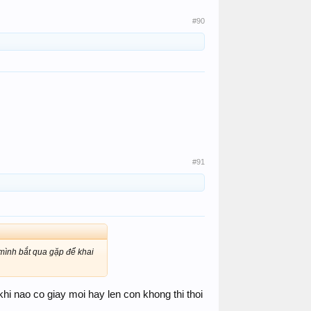
#90
#91
 mình bắt qua gặp để khai
hi nao co giay moi hay len con khong thi thoi