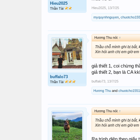
Hieu2025
Hieu2025
,
13/7/25
Thần Tài
myquynhnguyen
,
chuotcho15
Hương Thu nói:
↑
Thầu chỗ mình ghi bị bắt, 
Xin hỏi anh chị em giờ em 
giả thiết 1, coi chừng t
giả thiết 2, bạn là CA k
buffalo73
buffalo73
,
13/7/25
Thần Tài
Hương Thu
and
chuotcho1551
Hương Thu nói:
↑
Thầu chỗ mình ghi bị bắt, 
Xin hỏi anh chị em giờ em 
Ra trình diện theo giấy 