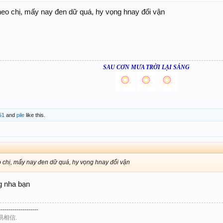
eo chị, mấy nay đen dữ quá, hy vọng hnay đổi vận
SAU CƠN MƯA TRỜI LẠI SÁNG
51
and
pile
like this.
 chị, mấy nay đen dữ quá, hy vọng hnay đổi vận
g nha bạn
--------------------
易相信.