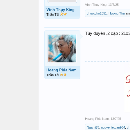
Vĩnh Thụy King
,
13/7/25
Vĩnh Thụy King
chuotcho1551
,
Hương Thu
an
Thần Tài
Tùy duyên ,2 cặp : 21x3
Hoang Phia Nam
Thần Tài
Hoang Phia Nam
,
13/7/25
Ngami78
,
nguyenletuan964
,
c