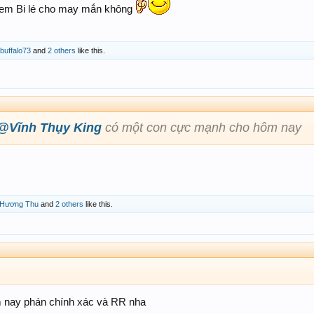
ò em Bi lé cho may mắn không
buffalo73
and
2 others
like this.
@Vĩnh Thụy King
có một con cực mạnh cho hôm nay
Hương Thu
and
2 others
like this.
 nay phán chính xác và RR nha