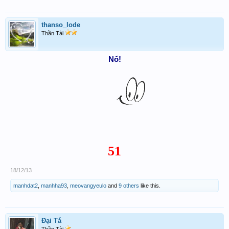
thanso_lode
Thần Tài
Nổ!
51
18/12/13
manhdat2
,
manhha93
,
meovangyeulo
and
9 others
like this.
Đại Tá
Thần Tài