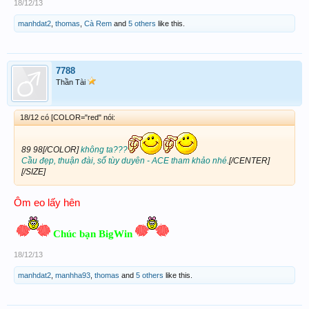
18/12/13
manhdat2
,
thomas
,
Cà Rem
and
5 others
like this.
7788
Thần Tài
18/12 có [COLOR="red" nói:
89 98[/COLOR]
không ta???
Cầu đẹp, thuận đài, số tùy duyên - ACE tham khảo nhé.
[/CENTER]
[/SIZE]
Ôm eo lấy hên
Chúc bạn BigWin
18/12/13
manhdat2
,
manhha93
,
thomas
and
5 others
like this.