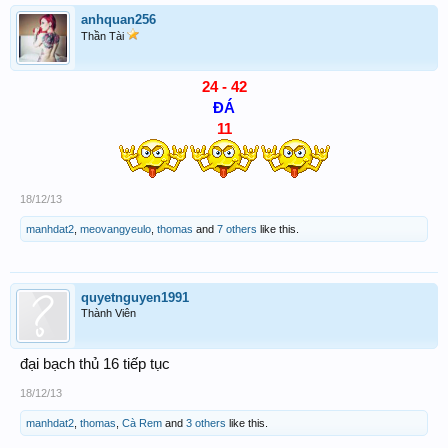
anhquan256
Thần Tài
24 - 42
ĐÁ
11
18/12/13
manhdat2
,
meovangyeulo
,
thomas
and
7 others
like this.
quyetnguyen1991
Thành Viên
đại bạch thủ 16 tiếp tục
18/12/13
manhdat2
,
thomas
,
Cà Rem
and
3 others
like this.