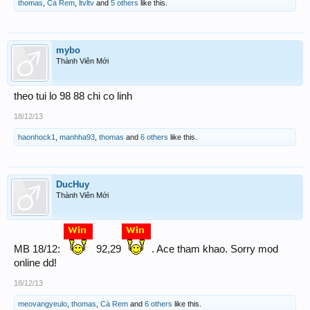
thomas
,
Cà Rem
,
ltvltv
and
5 others
like this.
mybo
Thành Viên Mới
theo tui lo 98 88 chi co linh
18/12/13
haonhock1
,
manhha93
,
thomas
and
6 others
like this.
DucHuy
Thành Viên Mới
MB 18/12:
92,29
. Ace tham khao. Sorry mod
online dd!
18/12/13
meovangyeulo
,
thomas
,
Cà Rem
and
6 others
like this.