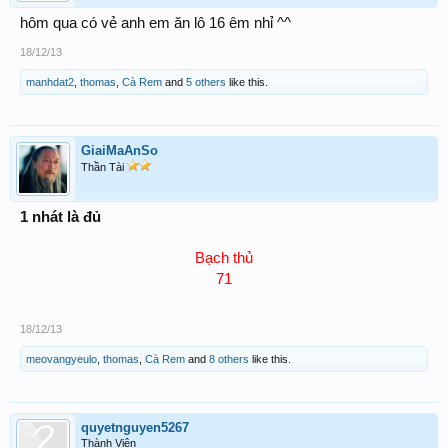
hôm qua có vẻ anh em ăn lô 16 êm nhỉ ^^
18/12/13
manhdat2
,
thomas
,
Cà Rem
and
5 others
like this.
GiaiMaAnSo
Thần Tài
1 nhát là đủ
Bạch thủ
71
18/12/13
meovangyeulo
,
thomas
,
Cà Rem
and
8 others
like this.
quyetnguyen5267
Thành Viên