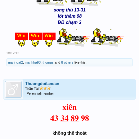
song thủ 13-31
lót thêm 98
ĐB chạm 3
18/12/13
manhdat2
,
manhha93
,
thomas
and
8 others
like this.
Thuongdoilandan
Thần Tài
Perennial member
xiên
43
34
89
98
không thể thoát