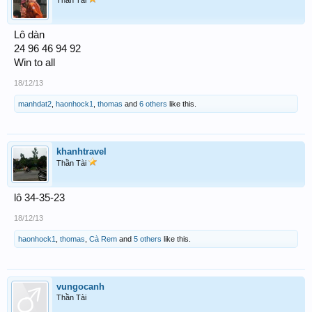
Lô dàn
24 96 46 94 92
Win to all
18/12/13
manhdat2
,
haonhock1
,
thomas
and
6 others
like this.
khanhtravel
Thần Tài
lô 34-35-23
18/12/13
haonhock1
,
thomas
,
Cà Rem
and
5 others
like this.
vungocanh
Thần Tài