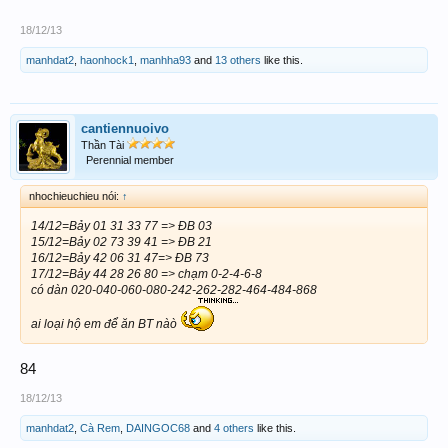
18/12/13
manhdat2
,
haonhock1
,
manhha93
and
13 others
like this.
cantiennuoivo
Thần Tài
Perennial member
nhochieuchieu nói:
↑
14/12=Bảy 01 31 33 77 => ĐB 03
15/12=Bảy 02 73 39 41 => ĐB 21
16/12=Bảy 42 06 31 47=> ĐB 73
17/12=Bảy 44 28 26 80 => chạm 0-2-4-6-8
có dàn 020-040-060-080-242-262-282-464-484-868
ai loại hộ em để ăn BT nàò
84
18/12/13
manhdat2
,
Cà Rem
,
DAINGOC68
and
4 others
like this.