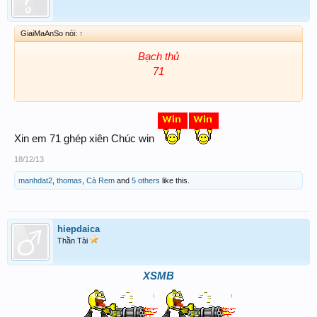
GiaiMaAnSo nói:
↑
Bạch thủ
71
Xin em 71 ghép xiên Chúc win
18/12/13
manhdat2
,
thomas
,
Cà Rem
and
5 others
like this.
hiepdaica
Thần Tài
XSMB