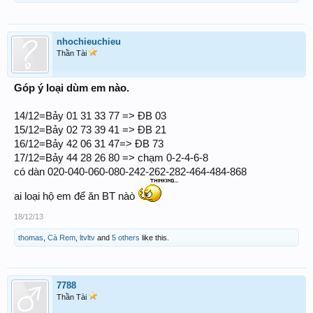
nhochieuchieu
Thần Tài
Góp ý loại dùm em nào.
14/12=Bảy 01 31 33 77 => ĐB 03
15/12=Bảy 02 73 39 41 => ĐB 21
16/12=Bảy 42 06 31 47=> ĐB 73
17/12=Bảy 44 28 26 80 => chạm 0-2-4-6-8
có dàn 020-040-060-080-242-262-282-464-484-868
ai loại hộ em để ăn BT nàò
18/12/13
thomas
,
Cà Rem
,
ltvltv
and
5 others
like this.
7788
Thần Tài