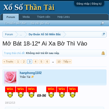
Đăng nhập | Đăng ký
Media
Thành viên
Help Links
Forum
Tìm kiếm diễn đàn
Bài viết gần đây
Forum
...
Dự Đoán Xổ Số Miền Bắc
Mở Bát 18-12* Ai Xa Bờ Thì Vào
Trạng thái chủ đề:
Không mở trả lời sau này.
< Trước
1
2
3
4
5
6
→
10
Tiếp >
hanphong1102
Thần Tài
69-96
18/12/13