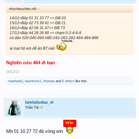
nhochieuchieu nói:
↑
14/12=Bảy 01 31 33 77 => ĐB 03
15/12=Bảy 02 73 39 41 => ĐB 21
16/12=Bảy 42 06 31 47=> ĐB 73
17/12=Bảy 44 28 26 80 => chạm 0-2-4-6-8
có dàn 020-040-060-080-242-262-282-464-484-868
ai loại hộ em để ăn BT nàò
Nghiên cứu 464 đi bạn
18/12/13
manhdat2
,
haonhock1
,
thomas
and
6 others
like this.
lamlaitudau_vt
Thần Tài
Mb 01 10 27 72 đá vòng win