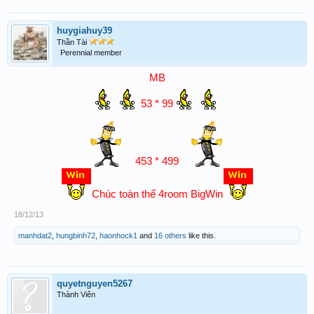
huygiahuy39
Thần Tài
Perennial member
MB
53 * 99
453 * 499
Chúc toàn thể 4room BigWin
18/12/13
manhdat2
,
hungbinh72
,
haonhock1
and
16 others
like this.
quyetnguyen5267
Thành Viên