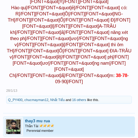
[FONT=&quot]Ỷ[/FONT][FONT=&quot]
Hào qu[/FONT][FONT=&quot]ẻ[/FONT][FONT=&quot] có:
R[/FONT][FONT=&quot]Ồ[/FONT][FONT=&quot]NG-
TH[/FONT][FONT=&quot]Ổ[/FONT][FONT=&quot] Đ[/FONT]
[FONT=&quot]Ị[/FONT][FONT=&quot]A-TRÂU
kh[/FONT][FONT=&quot]ả[/FONT][FONT=&quot] năng xét
theo ph[/FONT][FONT=&quot]ươ[/FONT][FONT=&quot]ng
v[/FONT][FONT=&quot]ị[/FONT][FONT=&quot] thì ôm
TH[/FONT][FONT=&quot]Ổ[/FONT][FONT=&quot] ĐIA-TRÂU
v[/FONT][FONT=&quot]ề[/FONT][FONT=&quot] ph[/FONT]
[FONT=&quot]ươ[/FONT][FONT=&quot]ng nam[/FONT]
[FONT=&quot]
Ch[/FONT][FONT=&quot]ấ[/FONT][FONT=&quot]m:
38
-
78
-
09-90[/FONT]
28/1/13
Q_PY400
,
chucmayman12
,
Nhất Tiếu
and
16 others
like this.
thay3 mu rua
Thần Tài
Perennial member