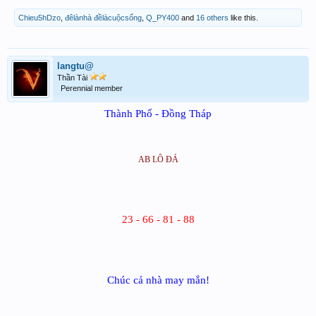
Chieu5hDzo
,
đêlànhà đềlàcuộcsống
,
Q_PY400
and
16 others
like this.
langtu@
Thần Tài
Perennial member
Th
ành Ph
ố - Đ
ồng Th
áp
AB L
Ô ĐÁ
23 - 66 - 81 - 88
Ch
úc c
ả nh
à may m
ắn!