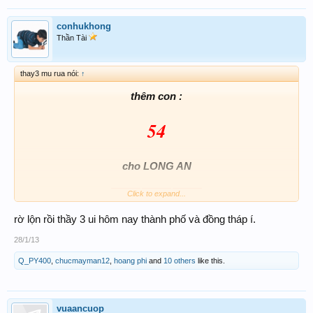
conhukhong
Thần Tài
thay3 mu rua nói:
↑
thêm con :
54
cho LONG AN
Click to expand...
rờ lộn rồi thầy 3 ui hôm nay thành phố và đồng tháp í.
28/1/13
Q_PY400
,
chucmayman12
,
hoang phi
and
10 others
like this.
vuaancuop