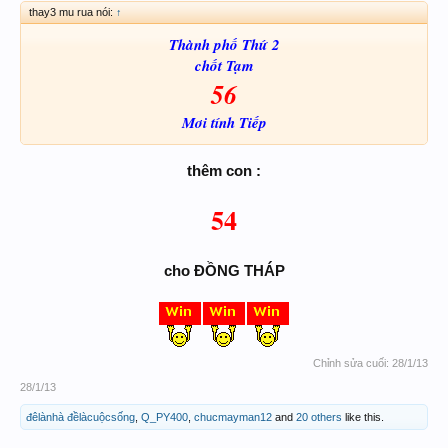
thay3 mu rua nói:
↑
Thành phố Thứ 2
chốt Tạm
56
Mơi tính Tiếp
thêm con :
54
cho ĐỒNG THÁP
Chỉnh sửa cuối:
28/1/13
28/1/13
đêlànhà đềlàcuộcsống
,
Q_PY400
,
chucmayman12
and
20 others
like this.