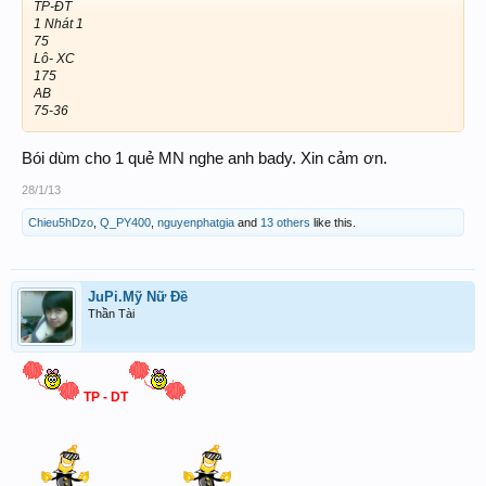
TP-ĐT
1 Nhát 1
75
Lô- XC
175
AB
75-36
Bói dùm cho 1 quẻ MN nghe anh bady. Xin cảm ơn.
28/1/13
Chieu5hDzo
,
Q_PY400
,
nguyenphatgia
and
13 others
like this.
JuPi.Mỹ Nữ Đề
Thần Tài
TP - DT