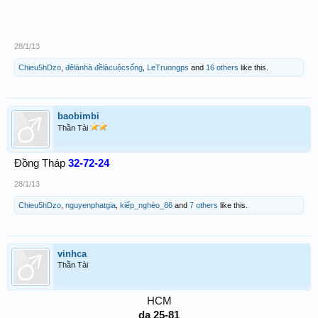
28/1/13
Chieu5hDzo
,
đêlànhà đềlàcuộcsống
,
LeTruongps
and
16 others
like this.
baobimbi
Thần Tài
Đồng Tháp
32-72-24
28/1/13
Chieu5hDzo
,
nguyenphatgia
,
kiếp_nghèo_86
and
7 others
like this.
vinhca
Thần Tài
HCM
da 25-81