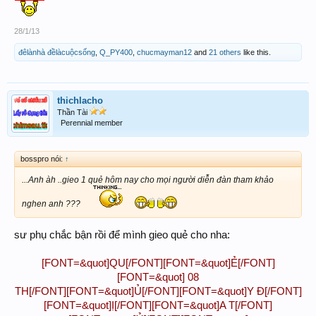
28/1/13
đêlànhà đềlàcuộcsống
,
Q_PY400
,
chucmayman12
and
21 others
like this.
thichlacho
Thần Tài
Perennial member
bosspro nói:
↑
...Anh àh ..gieo 1 quẻ hôm nay cho mọi người diễn đàn tham khảo
nghen anh ???
sư phụ chắc bận rồi để mình gieo quẻ cho nha:
[FONT=&quot]QU[/FONT][FONT=&quot]Ẻ[/FONT]
[FONT=&quot] 08
TH[/FONT][FONT=&quot]Ủ[/FONT][FONT=&quot]Y Đ[/FONT]
[FONT=&quot]Ị[/FONT][FONT=&quot]A T[/FONT]