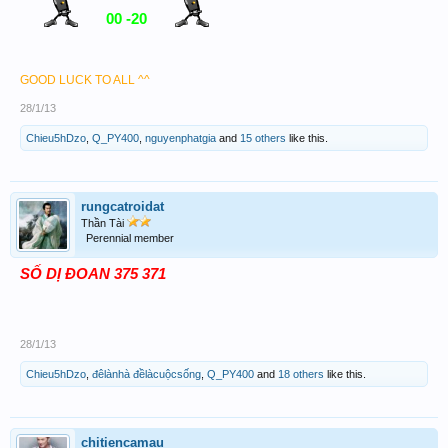
00 -20
GOOD LUCK TO ALL ^^
28/1/13
Chieu5hDzo
,
Q_PY400
,
nguyenphatgia
and
15 others
like this.
rungcatroidat
Thần Tài
Perennial member
S
Ố D
Ị
ĐO
AN
375 371
28/1/13
Chieu5hDzo
,
đêlànhà đềlàcuộcsống
,
Q_PY400
and
18 others
like this.
chitiencamau