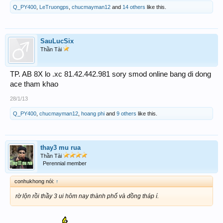
Q_PY400
,
LeTruongps
,
chucmayman12
and
14 others
like this.
SauLucSix
Thần Tài
TP. AB 8X lo .xc 81.42.442.981 sory smod online bang di dong
ace tham khao
28/1/13
Q_PY400
,
chucmayman12
,
hoang phi
and
9 others
like this.
thay3 mu rua
Thần Tài
Perennial member
conhukhong nói:
↑
rờ lộn rồi thầy 3 ui hôm nay thành phố và đồng tháp í.