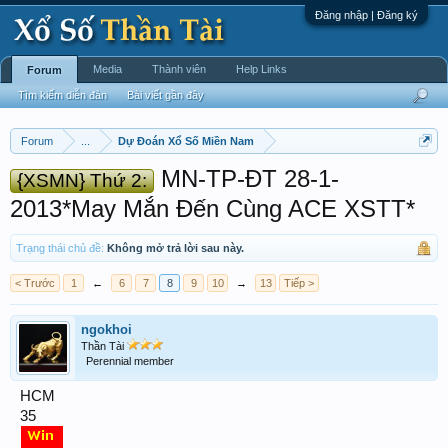
Đăng nhập | Đăng ký
Media
Thành viên
Help Links
Forum
Tìm kiếm diễn đàn
Bài viết gần đây
Forum
...
Dự Đoán Xổ Số Miền Nam
MN-TP-ĐT 28-1-
{XSMN} Thứ 2:
2013*May Mắn Đến Cùng ACE XSTT*
Trạng thái chủ đề:
Không mở trả lời sau này.
< Trước
1
←
6
7
8
9
10
→
13
Tiếp >
ngokhoi
Thần Tài
Perennial member
HCM
35