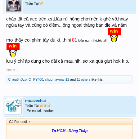
Thần Tài
chào tất cã ace trên xstt,lâu rùi hông chơi nên k ghé vô,hnay
ngứa tay và cũng có điềm...ông ngoại thằng bạn die.và nằm
81
mơ thấy coi phim tây du kí...hihi
kiếp nạn nhé.big all
lưu ý:chỉ áp dụng cho đài cà mau.hihi.sợ xa quá giựt hok kịp.
28/1/13
Chieu5hDzo
,
Q_PY400
,
chucmayman12
and
11 others
like this.
muavechai
Thần Tài
Perennial member
Cà Rem nói:
↑
Tp.HCM - Đồng Tháp