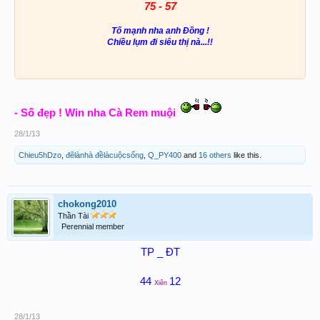
75 - 57
Tố mạnh nha anh Đồng !
Chiều lụm đi siêu thị nà...!!
- Số đẹp ! Win nha Cà Rem muội
28/1/13
Chieu5hDzo
,
đêlànhà đềlàcuộcsống
,
Q_PY400
and
16 others
like this.
chokong2010
Thần Tài
Perennial member
TP _ ĐT
44
12
Xiên
28/1/13