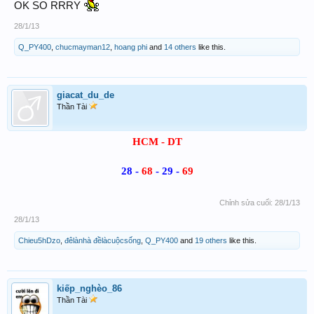
OK SO RRRY
28/1/13
Q_PY400
,
chucmayman12
,
hoang phi
and
14 others
like this.
giacat_du_de
Thần Tài
HCM - DT
28 -
68
- 29 -
69
Chỉnh sửa cuối:
28/1/13
28/1/13
Chieu5hDzo
,
đêlànhà đềlàcuộcsống
,
Q_PY400
and
19 others
like this.
kiếp_nghèo_86
Thần Tài