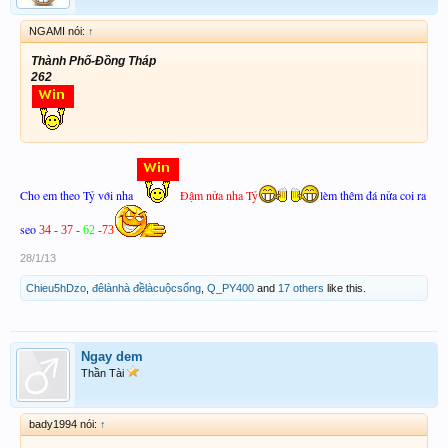
NGAMI nói:
↑
Thành Phố-Đồng Tháp
262
Cho em theo Tỷ với nha
Đậm nửa nha Tỷ
lèm thêm đá nửa coi ra
seo
34 - 37 -
62
-73
28/1/13
Chieu5hDzo
,
đêlànhà đềlàcuộcsống
,
Q_PY400
and
17 others
like this.
Ngay dem
Thần Tài
bady1994 nói:
↑