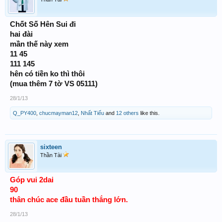
Chốt Số Hên Sui đi
hai đài
mần thế này xem
11 45
111 145
hên có tiền ko thì thôi
(mua thêm 7 tờ VS 05111)
28/1/13
Q_PY400
,
chucmayman12
,
Nhất Tiếu
and
12 others
like this.
sixteen
Thần Tài
Góp vui 2dai
90
thân chúc ace đầu tuần thắng lớn.
28/1/13