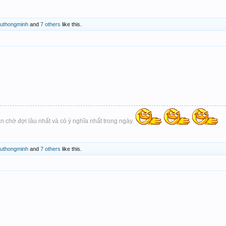
tuthongminh
and
7 others
like this.
n chờ đợi lâu nhất và có ý nghĩa nhất trong ngày.
tuthongminh
and
7 others
like this.