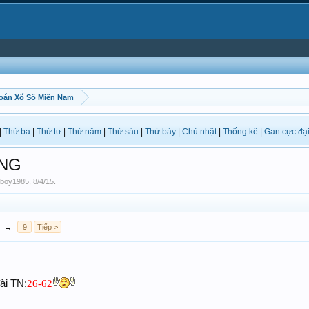
oán Xổ Số Miền Nam
|
Thứ ba
|
Thứ tư
|
Thứ năm
|
Thứ sáu
|
Thứ bảy
|
Chủ nhật
|
Thống kê
|
Gan cực đạ
ẮNG
boy1985
,
8/4/15
.
→
9
Tiếp >
ài TN:
26-62