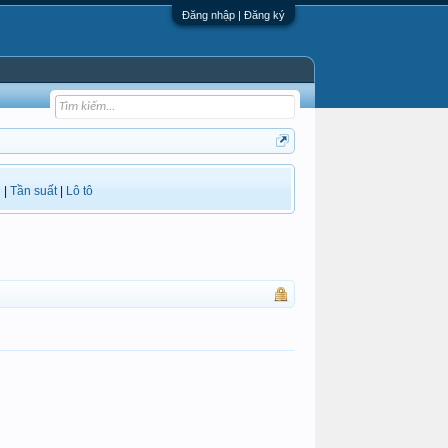
Đăng nhập | Đăng ký
i
|
Tần suất
|
Lô tô