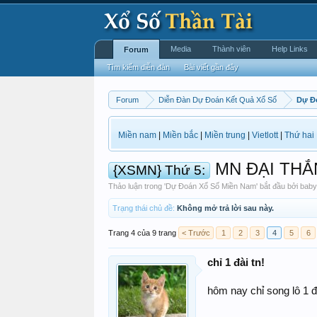
Media
Thành viên
Help Links
Forum
Tìm kiếm diễn đàn
Bài viết gần đây
Forum
Diễn Đàn Dự Đoán Kết Quả Xổ Số
Dự Đ
Miền nam
|
Miền bắc
|
Miền trung
|
Vietlott
|
Thứ hai
MN ĐẠI TH
{XSMN} Thứ 5:
Thảo luận trong '
Dự Đoán Xổ Số Miền Nam
' bắt đầu bởi
baby
Trạng thái chủ đề:
Không mở trả lời sau này.
Trang 4 của 9 trang
< Trước
1
2
3
4
5
6
chỉ 1 đài tn!
hôm nay chỉ song lô 1 đ