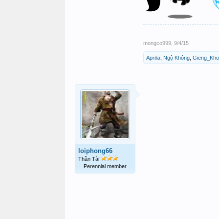
mongco999
,
9/4/15
Aprilia
,
Ngộ Không
,
Gieng_Kho_
loiphong66
Thần Tài
Perennial member