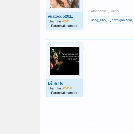
vuatocdo2011
,
9/4/15
vuatocdo2011
Gieng_Kho_...
,
cơm.gạo.com
,
Thần Tài
Perennial member
Lệnh Hồ
Thần Tài
Perennial member