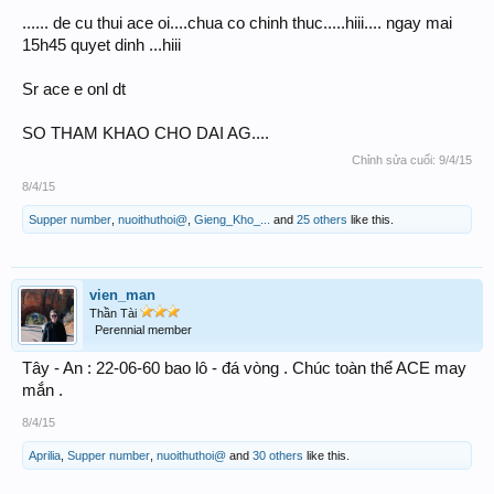
...... de cu thui ace oi....chua co chinh thuc.....hiii.... ngay mai
15h45 quyet dinh ...hiii
Sr ace e onl dt
SO THAM KHAO CHO DAI AG....
Chỉnh sửa cuối:
9/4/15
8/4/15
Supper number
,
nuoithuthoi@
,
Gieng_Kho_...
and
25 others
like this.
vien_man
Thần Tài
Perennial member
Tây - An : 22-06-60 bao lô - đá vòng . Chúc toàn thể ACE may
mắn .
8/4/15
Aprilia
,
Supper number
,
nuoithuthoi@
and
30 others
like this.