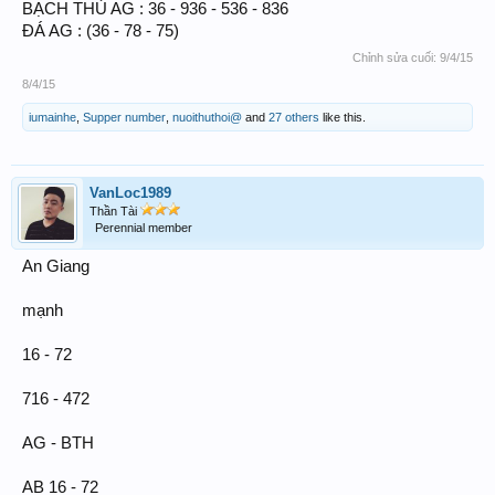
BẠCH THỦ AG : 36 - 936 - 536 - 836
ĐÁ AG : (36 - 78 - 75)
Chỉnh sửa cuối:
9/4/15
8/4/15
iumainhe
,
Supper number
,
nuoithuthoi@
and
27 others
like this.
VanLoc1989
Thần Tài
Perennial member
An Giang
mạnh
16 - 72
716 - 472
AG - BTH
AB 16 - 72