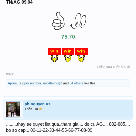
TN/AG 09.04
75
.70​
Chỉnh sửa cuối:
8/4/15
8/4/15
Aprilia
,
Supper number
,
nuoithuthoi@
and
34 others
like this.
phinguyen.us
Thần Tài
.........thay ae quyet liet qua..tham gia.... de cu AG.... 882-885....
bo so cap... 00-11-22-33-44-55-66-77-88-99