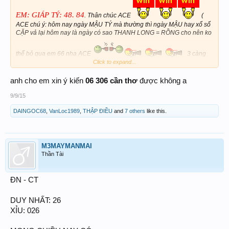
EM: GIÁP TÝ: 48. 84
. Thân chúc ACE
(
ACE chú ý: hôm nay ngày MẬU TÝ mà thường thì ngày MẬU hay xổ số
CẶP vả lại hôm nay là ngày có sao THANH LONG = RỒNG cho nên ko
thể bỏ qua em 66 nha ACE
3 càng
Click to expand...
ghép NHÂM= 0 & CANH= 2 nha ACE
)
anh cho em xin ý kiến
06 306 cần thơ
được không a
9/9/15
DAINGOC68
,
VanLoc1989
,
THẬP ĐIỀU
and
7 others
like this.
M3MAYMANMAI
Thần Tài
ĐN - CT
DUY NHẤT: 26
XỈU: 026