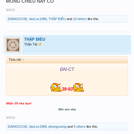
MONG CHIỀU NAY CÓ
9/9/15
DAINGOC68
,
VanLoc1989
,
THẬP ĐIỀU
and
10 others
like this.
THẬP ĐIỀU
Thần Tài
Tixiu nói:
↑
ĐN-CT
39-93
Nhận
39
nha bạn!
Win win nha
9/9/15
DAINGOC68
,
VanLoc1989
,
phongsuong
and
9 others
like this.