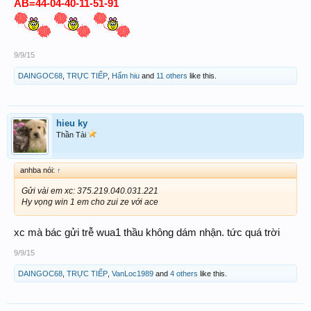
AB=44-04-40-11-51-91
9/9/15
DAINGOC68
,
TRỰC TIẾP
,
Hẩm hiu
and
11 others
like this.
hieu ky
Thần Tài
anhba nói:
↑
Gửi vài em xc: 375.219.040.031.221
Hy vọng win 1 em cho zui ze với ace
xc mà bác gửi trễ wua1 thầu không dám nhận. tức quá trời
9/9/15
DAINGOC68
,
TRỰC TIẾP
,
VanLoc1989
and
4 others
like this.