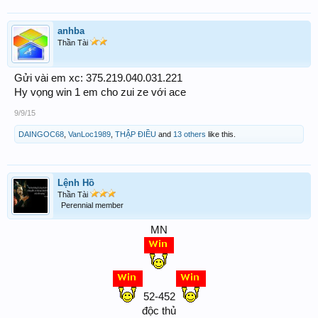
anhba
Thần Tài
Gửi vài em xc: 375.219.040.031.221
Hy vọng win 1 em cho zui ze với ace
9/9/15
DAINGOC68
,
VanLoc1989
,
THẬP ĐIỀU
and
13 others
like this.
Lệnh Hồ
Thần Tài
Perennial member
MN
52-452
độc thủ​