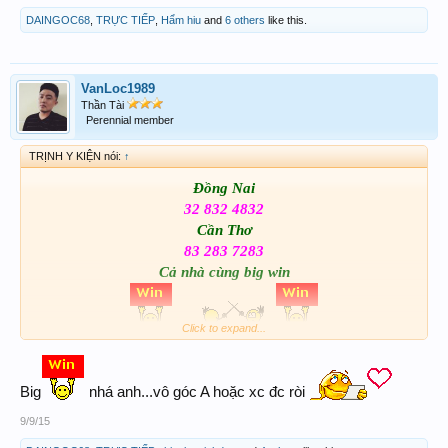
DAINGOC68
,
TRỰC TIẾP
,
Hẩm hiu
and
6 others
like this.
VanLoc1989
Thần Tài
Perennial member
TRỊNH Y KIỆN nói:
↑
Đồng Nai
32 832 4832
Cần Thơ
83 283 7283
Cả nhà cùng big win
Click to expand...
Big
nhá anh...vô góc A hoặc xc đc ròi
9/9/15