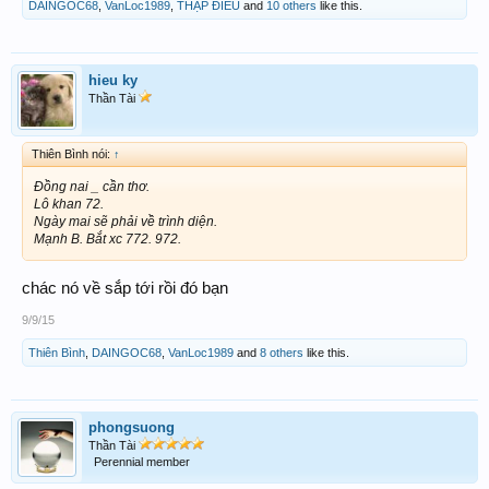
DAINGOC68
,
VanLoc1989
,
THẬP ĐIỀU
and
10 others
like this.
hieu ky
Thần Tài
Thiên Bình nói:
↑
Đồng nai _ cần thơ.
Lô khan 72.
Ngày mai sẽ phải về trình diện.
Mạnh B. Bắt xc 772. 972.
chác nó về sắp tới rồi đó bạn
9/9/15
Thiên Bình
,
DAINGOC68
,
VanLoc1989
and
8 others
like this.
phongsuong
Thần Tài
Perennial member