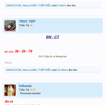
DAINGOC68
,
VanLoc1989
,
THẬP ĐIỀU
and
8 others
like this.
TRỰC TIẾP
Thần Tài
ĐN - CT
38 - 39 - 79
Đá xiên:
Có 1 Cặp là có thùng bia
9/9/15
DAINGOC68
,
VanLoc1989
,
THẬP ĐIỀU
and
10 others
like this.
lothantai
Thần Tài
Perennial member
đn-ct