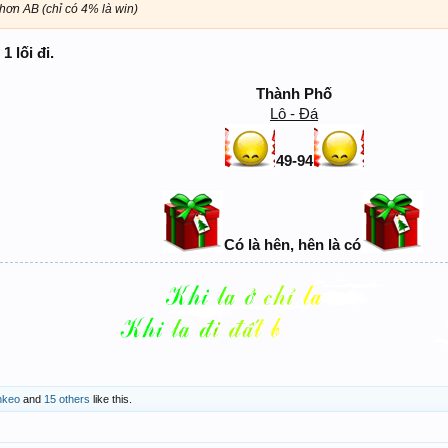
ơn AB (chỉ có 4% là win)
 lối đi.
Thành Phố
Lô - Đá
49-94
Có là hên, hên là có
​
nkeo
and
15 others
like this.