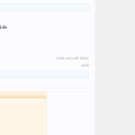
há ổn
Chỉnh sửa cuối:
9/5/11
#146