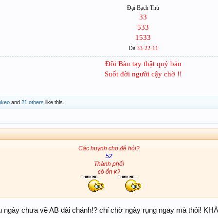
Đại Bạch Thủ
33
533
1533
Đá
33-22-11
Đôi Bàn tay thật quý báu
Suốt đời người cậy chờ !!​
nkeo
and
21 others
like this.
Các huynh cho đệ hỏi?
52
Thành phố!
có ổn k?
.. lâu ngày chưa về AB đài chánh!? chỉ chờ ngày rụng ngay mà thô