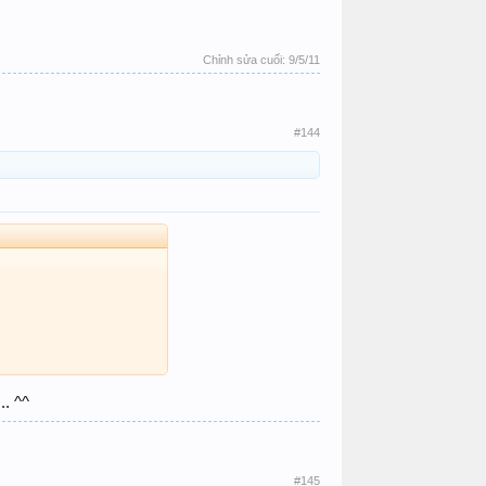
Chỉnh sửa cuối:
9/5/11
#144
.. ^^
#145