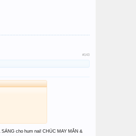
#143
i! KHÁ SÁNG cho hum nai! CHÚC MAY MẮN &