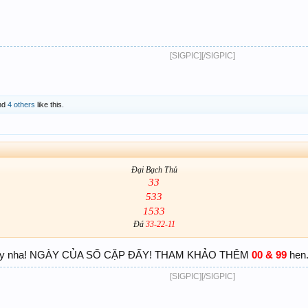
[SIGPIC][/SIGPIC]
nd
4 others
like this.
Đại Bạch Thủ
33
533
1533
Đá
33-22-11
này nha! NGÀY CỦA SỐ CẶP ĐẤY! THAM KHẢO THÊM
00 & 99
hen.
[SIGPIC][/SIGPIC]