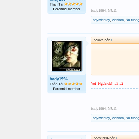
Thần Tài
Perennial member
bady1994
,
9/5/11
boymientay
,
vienkeo
,
Nu tuong
nolove nói:
↑
bady1994
Voi -Ngựa ok!! 53-52
Thần Tài
Perennial member
bady1994
,
9/5/11
boymientay
,
vienkeo
,
Nu tuong
bady1994 nói:
↑