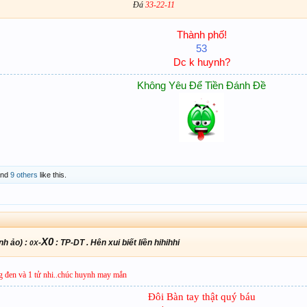
Đá
33-22-11
Thành phố!
53
Dc k huynh?
Không Yêu Để Tiền Đánh Đề
nd
9 others
like this.
X0
nh ảo) :
-
: TP-DT . Hên xui biết liền hihihhi
0X
 đen và 1 tử nhi..chúc huynh may mắn
Đôi Bàn tay thật quý báu