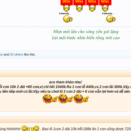
Số xấu quá
Nhịn một lần cho sóng yên gió lặng
Lùi một bước nhìn biển rộng trời cao
eo
and
20 others
like this.
ace tham khảo nha!
con 10k 2 đài =80 con,vị chi hết 1040k.Ra 1 con lỗ 440k,ra 2 con lãi 360k.Vậy d
 liên tiếp mới có lãi.Vậy nếu ta chơi lô 3 con 2 đài = 6 con vẫn lợi hơn và dễ win
đúng hihihihhi
. Bao lô 1con 2 đài 10k hết 288k ăn 1 con cũng được 720