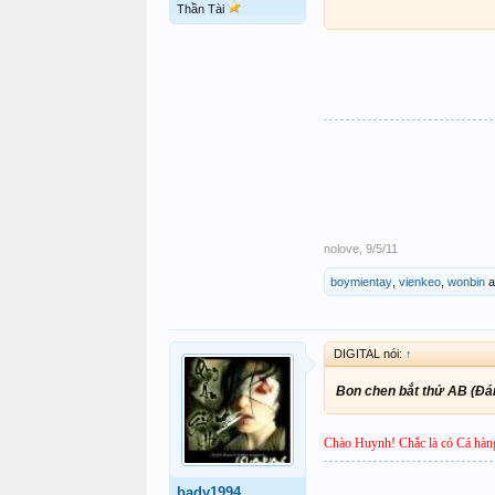
Thần Tài
nolove
,
9/5/11
boymientay
,
vienkeo
,
wonbin
a
DIGITAL nói:
↑
Bon chen bắt thử AB (Đá
Chào Huynh! Chắc là có Cá hàng
bady1994