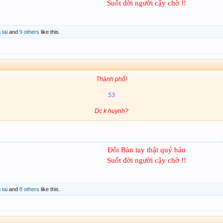
Suốt đời người cậy chờ !!​
 tai
and
9 others
like this.
Thành phố!
53
Dc k huynh?
Đôi Bàn tay thật quý báu
Suốt đời người cậy chờ !!​
 tai
and
8 others
like this.