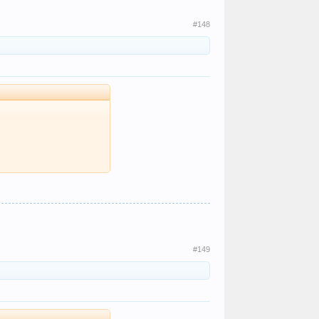
#148
#149