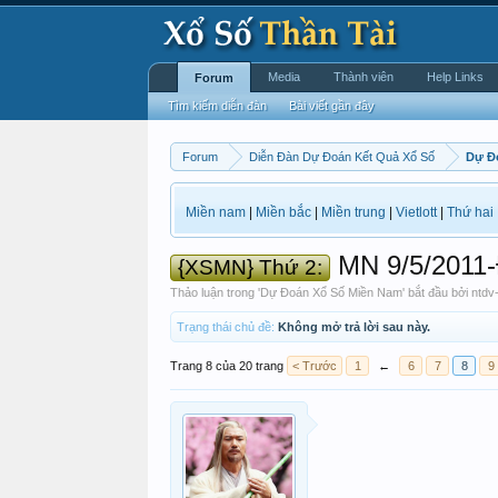
Media
Thành viên
Help Links
Forum
Tìm kiếm diễn đàn
Bài viết gần đây
Forum
Diễn Đàn Dự Đoán Kết Quả Xổ Số
Dự Đ
Miền nam
|
Miền bắc
|
Miền trung
|
Vietlott
|
Thứ hai
MN 9/5/2011-Đ
{XSMN} Thứ 2:
Thảo luận trong '
Dự Đoán Xổ Số Miền Nam
' bắt đầu bởi
ntdv
Trạng thái chủ đề:
Không mở trả lời sau này.
Trang 8 của 20 trang
< Trước
1
←
6
7
8
9