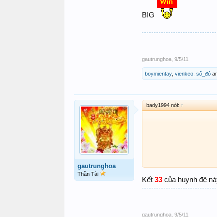
BIG
gautrunghoa
,
9/5/11
boymientay
,
vienkeo
,
số_đỏ
a
bady1994 nói:
↑
gautrunghoa
Thần Tài
Kết
33
của huynh đệ 
gautrunghoa
,
9/5/11