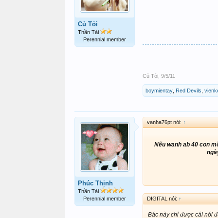
Củ Tỏi
Thần Tài
Perennial member
Củ Tỏi
,
9/5/11
boymientay
,
Red Devils
,
vienk
vanha76pt nói:
↑
Nếu wanh ab 40 con mỗi 
ngày
Phúc Thịnh
Thần Tài
DIGITAL nói:
↑
Perennial member
Bác này chỉ được cái nói 