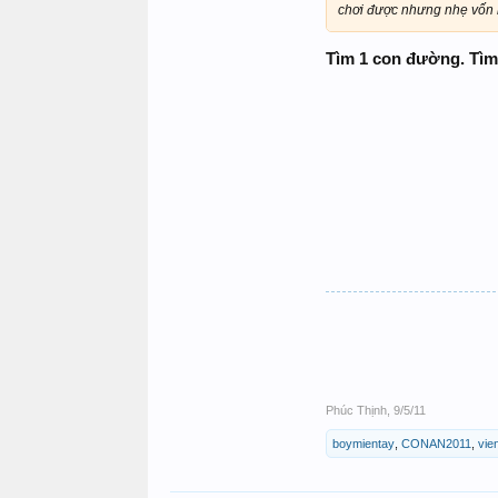
chơi được nhưng nhẹ vốn h
Tìm 1 con đường. Tìm 1
Phúc Thịnh
,
9/5/11
boymientay
,
CONAN2011
,
vie