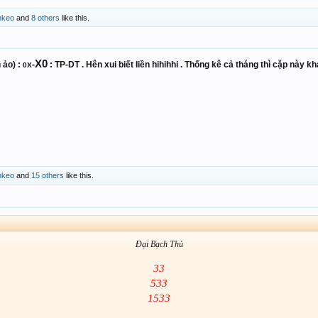
nkeo
and
8 others
like this.
X0
 ảo) :
-
: TP-DT . Hên xui biết liền hihihhi . Thống kê cả tháng thì cặp này k
0X
nkeo
and
15 others
like this.
Đại Bạch Thủ
33
533
1533