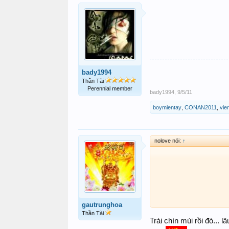
bady1994
Thần Tài
Perennial member
bady1994
,
9/5/11
boymientay
,
CONAN2011
,
vie
nolove nói:
↑
gautrunghoa
Thần Tài
Trái chín mùi rồi đó.