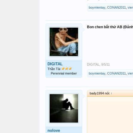
boymientay
,
CONAN2011
,
vie
Bon chen bắt thử AB (Đánh
DIGITAL
DIGITAL
,
9/5/11
Thần Tài
Perennial member
boymientay
,
CONAN2011
,
vie
bady1994 nói:
↑
nolove