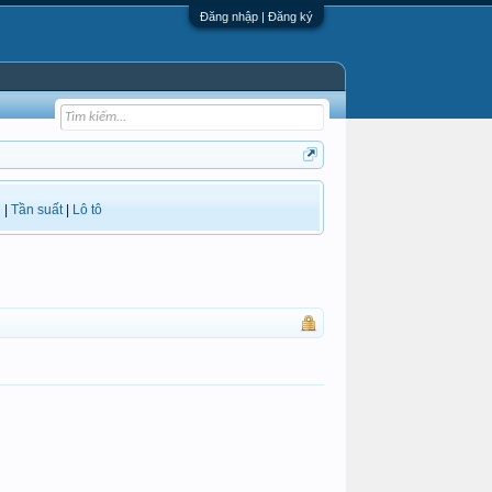
Đăng nhập | Đăng ký
i
|
Tần suất
|
Lô tô