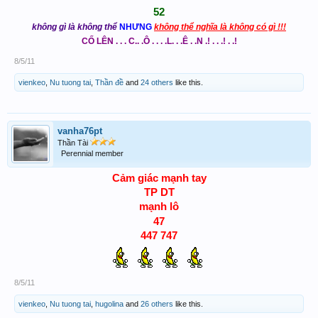
52
không gì là không thể
NHƯNG
không thể nghĩa là không có gì !!!
CỐ LÊN . . . C.. .Ô . . . .L. . .Ê . .N .! . . .! . .!
8/5/11
vienkeo
,
Nu tuong tai
,
Thần đề
and
24 others
like this.
vanha76pt
Thần Tài
Perennial member
Cảm giác mạnh tay
TP DT
mạnh lô
47
447 747
8/5/11
vienkeo
,
Nu tuong tai
,
hugolina
and
26 others
like this.