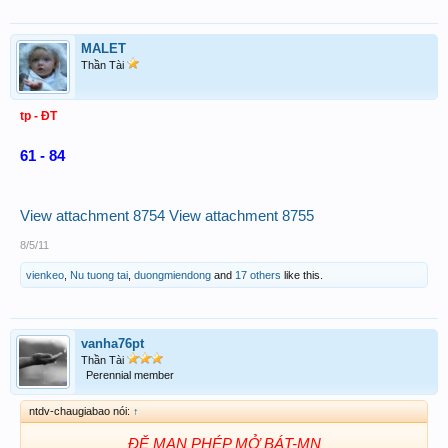
MALET
Thần Tài
tp - ĐT
61 - 84
View attachment 8754
View attachment 8755
8/5/11
vienkeo
,
Nu tuong tai
,
duongmiendong
and
17 others
like this.
vanha76pt
Thần Tài
Perennial member
ntdv-chaugiabao nói:
↑
ĐỆ MẠN PHÉP MỞ BÁT-MN