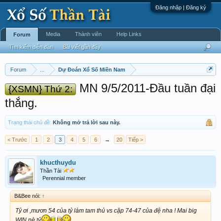
Đăng nhập | Đăng ký
Media
Thành viên
Help Links
Forum
Tìm kiếm diễn đàn
Bài viết gần đây
Forum
...
Dự Đoán Xổ Số Miền Nam
MN 9/5/2011-Đầu tuần đại
{XSMN} Thứ 2:
thắng.
Trạng thái chủ đề:
Không mở trả lời sau này.
< Trước
1
2
3
4
5
6
→
20
Tiếp >
khucthuydu
Thần Tài
Perennial member
B&Bee nói:
↑
Tỷ ơi ,mươn 54 của tỷ làm tam thủ vs cặp 74-47 của đệ nha ! Mai big
WIN nè tỷ