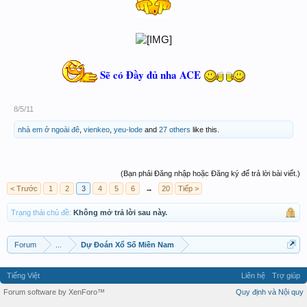
Sẽ có Đầy đủ nha ACE
8/5/11
nhà em ở ngoài đê
,
vienkeo
,
yeu-lode
and
27 others
like this.
(Bạn phải Đăng nhập hoặc Đăng ký để trả lời bài viết.)
< Trước
1
2
3
4
5
6
→
20
Tiếp >
Trạng thái chủ đề:
Không mở trả lời sau này.
Forum
...
Dự Đoán Xổ Số Miền Nam
Tiếng Việt
Liên hệ
Trợ giúp
Forum software by XenForo™
Quy định và Nội quy