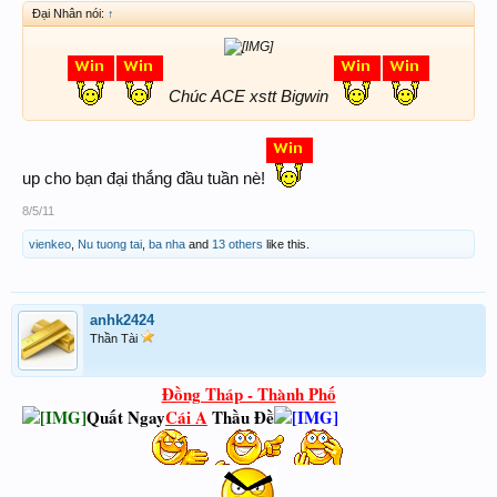
Đại Nhân nói:
↑
Chúc ACE xstt Bigwin
up cho bạn đại thắng đầu tuần nè!
8/5/11
vienkeo
,
Nu tuong tai
,
ba nha
and
13 others
like this.
anhk2424
Thần Tài
Đồng Tháp - Thành Phố
Quất Ngay
Cái A
Thầu Đề