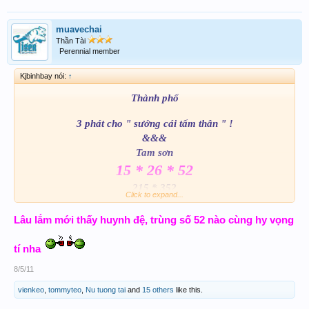
muavechai
Thần Tài
Perennial member
Kjbinhbay nói:
↑
Thành phố
3 phát cho " sướng cái tấm thân " !
&&&
Tam sơn
15 * 26 * 52
215 * 352
Click to expand...
ko ra là " Giận " giận cho mà coi !
_________gluck fr!__________
Lâu lắm mới thấy huynh đệ, trùng số 52 nào cùng hy vọng
p/s : không MƠ thì chốt!
tí nha
8/5/11
vienkeo
,
tommyteo
,
Nu tuong tai
and
15 others
like this.