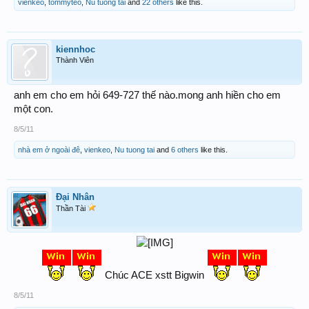
vienkeo
,
tommyteo
,
Nu tuong tai
and
22 others
like this.
kiennhoc
Thành Viên
anh em cho em hỏi 649-727 thế nào.mong anh hiền cho em
một con.
8/5/11
nhà em ở ngoài đê
,
vienkeo
,
Nu tuong tai
and
6 others
like this.
Đại Nhân
Thần Tài
Chúc ACE xstt Bigwin
8/5/11