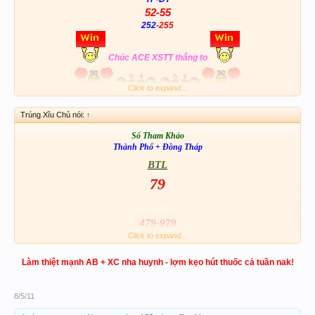
52-55
252
-255
Chúc ACE XSTT thắng to
Click to expand...
Trúng Xĩu Chủ nói:
↑
Số Tham Khảo
Thành Phố + Đồng Tháp
BTL
79
(cực mạnh A)
479-979
Click to expand...
AB + XC
868-
252
-967-909-851
Làm thiệt mạnh AB + XC nha huynh - lợm kẹo hút thuốc cả tuần nak!
Thân Chúc đầu tuần Đại thắng & May Mắn
8/5/11