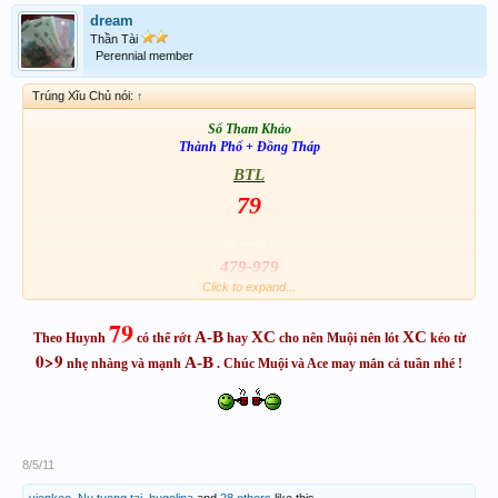
dream
Thần Tài
Perennial member
Trúng Xĩu Chủ nói:
↑
Số Tham Khảo
Thành Phố + Đồng Tháp
BTL
79
(cực mạnh A)
479-979
Click to expand...
AB + XC
79
868-252-967-909-851
A-B
XC
XC
Theo Huynh
có thể rớt
hay
cho nên Muội nên lót
kéo từ
Thân Chúc đầu tuần Đại thắng & May Mắn
0>9
A-B
nhẹ nhàng và mạnh
. Chúc Muội và Ace may mắn cả tuần nhé !
8/5/11
vienkeo
,
Nu tuong tai
,
hugolina
and
28 others
like this.