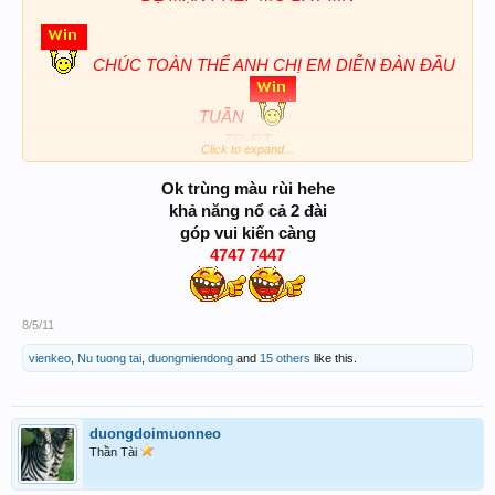
CHÚC TOÀN THỂ ANH CHỊ EM DIỄN ĐÀN ĐẦU
TUẦN
TP-ĐT
Click to expand...
47
247-347
Ok trùng màu rùi hehe
4347
khả năng nổ cả 2 đài
góp vui kiến càng
4747 7447
8/5/11
vienkeo
,
Nu tuong tai
,
duongmiendong
and
15 others
like this.
duongdoimuonneo
Thần Tài