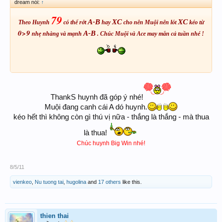
dream nói:
↑
79
A-B
XC
XC
Theo Huynh
có thể rớt
hay
cho nên Muội nên lót
kéo từ
0>9
A-B
nhẹ nhàng và mạnh
. Chúc Muội và Ace may mắn cả tuần nhé !
ThankS huynh đã góp ý nhé!
Muội đang canh cái A dó huynh.
kéo hết thì không còn gì thú vị nữa - thắng là thắng - mà thua
là thua!
Chúc huynh Big Win nhé!
8/5/11
vienkeo
,
Nu tuong tai
,
hugolina
and
17 others
like this.
thien thai