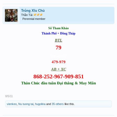
Trúng Xĩu Chủ
Thần Tài
Perennial member
Số Tham Khảo
Thành Phố + Đồng Tháp
BTL
79
(cực mạnh A)
479-979
AB + XC
868-252-967-909-851
Thân Chúc đầu tuần Đại thắng & May Mắn
8/5/11
vienkeo
,
Nu tuong tai
,
hugolina
and
35 others
like this.