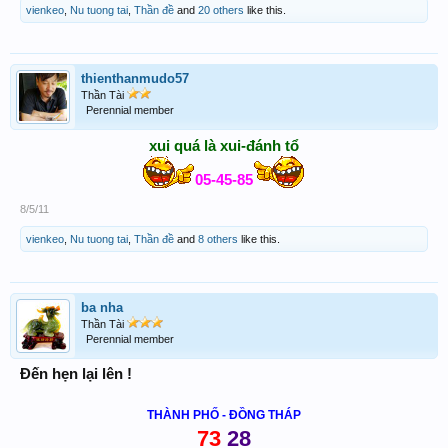
vienkeo
,
Nu tuong tai
,
Thần đề
and
20 others
like this.
thienthanmudo57
Thần Tài
Perennial member
xui quá là xui-đánh tổ
05-45-85
8/5/11
vienkeo
,
Nu tuong tai
,
Thần đề
and
8 others
like this.
ba nha
Thần Tài
Perennial member
Đến hẹn lại lên !
THÀNH PHỐ - ĐỒNG THÁP
73
28