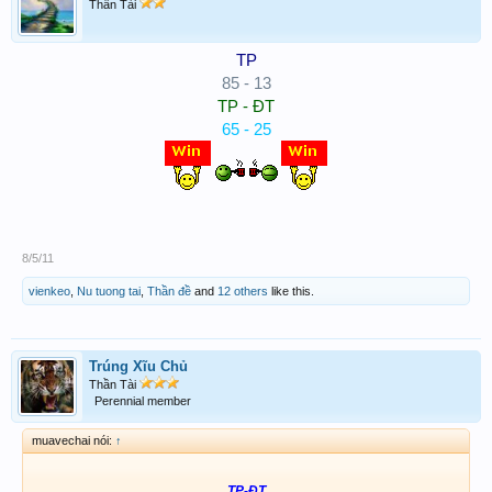
Thần Tài
TP
85 - 13
TP - ĐT
65 - 25
8/5/11
vienkeo
,
Nu tuong tai
,
Thần đề
and
12 others
like this.
Trúng Xĩu Chủ
Thần Tài
Perennial member
muavechai nói:
↑
TP-ĐT