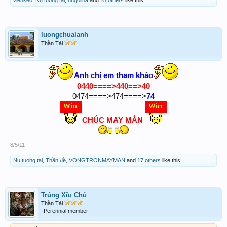
luongchualanh
Thần Tài
Anh chị em tham khảo
0440====>440==>40
0474====>474====>
74
CHÚC MAY MẮN
8/5/11
Nu tuong tai
,
Thần đề
,
VONGTRONMAYMAN
and
17 others
like this.
Trúng Xĩu Chủ
Thần Tài
Perennial member