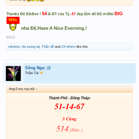
54
BIG
Thanks Đệ B&Bee !
là BT của Tỷ,
47
đẹp lắm đó Đệ ơi.Mai
nha Đệ.Have A Nice Everning.!
8/5/11
vienkeo
,
Nu tuong tai
,
Thần đề
and
24 others
like this.
Sông Ngư_@
Thần Tài
thay3 mu rua nói:
↑
Thành Phố - Đồng Tháp:
51-14-67
3 Càng
514
(Đảo )