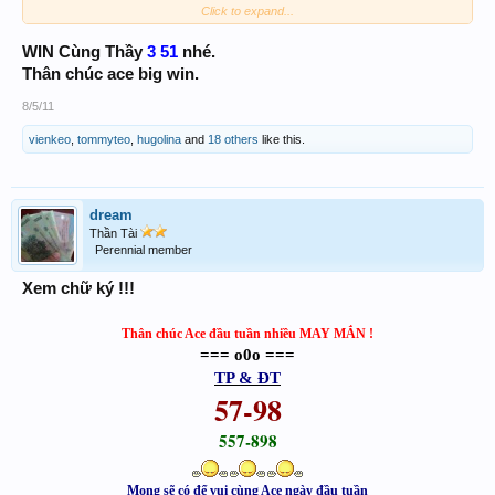
Click to expand...
Vui cùng Thầy III
51
WIN Cùng Thầy
3
nhé.
Thân chúc ace big win.
8/5/11
vienkeo
,
tommyteo
,
hugolina
and
18 others
like this.
dream
Thần Tài
Perennial member
Xem chữ ký !!!
Thân chúc Ace đầu tuần nhiều MAY MẮN !
=== o0o ===
TP & ĐT
57-98
557-898
Mong sẽ có để vui cùng Ace ngày đầu tuần