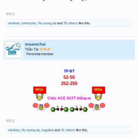
8/5/11
vienkeo
,
tommyteo
,
Nu tuong tai
and
35 others
like this.
muavechai
Thần Tài
Perennial member
TP-ĐT
52-55
252-255
Chúc ACE XSTT thắng to
8/5/11
vienkeo
,
Nu tuong tai
,
hugolina
and
31 others
like this.