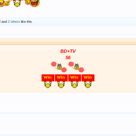
H
and
2 others
like this.
BD+TV
56