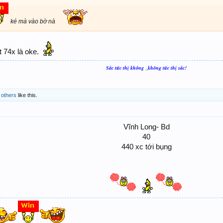
ké mà vào bờ nà
t 74x là oke.
Sắc tức thị không _không tức thị sắc!
 others
like this.
Vĩnh Long- Bd
40
440 xc tới bụng