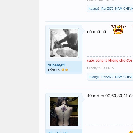
kuang1
,
RenZi72
,
NAM CHIN
có mùi rùi
cuộc sống là không chờ đợi
tu.baby89
tu.baby89
,
30/1/15
Thần Tài
kuang1
,
RenZi72
,
NAM CHIN
40 mà ra 00,60,80,41 á