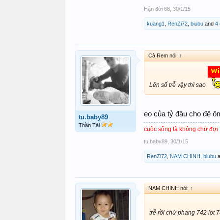
Hận đời 68
,
30/1/15
kuang1
,
RenZi72
,
biubu
and
4 
Cà Rem nói:
↑
Lên số trễ vậy thì sao
eo của tỷ đâu cho đệ 
tu.baby89
Thần Tài
cuộc sống là không chờ đợi
tu.baby89
,
30/1/15
RenZi72
,
NAM CHINH
,
biubu
a
NAM CHINH nói:
↑
trễ rồi chứ phang 742 lot 7