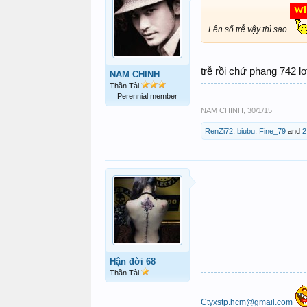
Lên số trễ vậy thì sao
trễ rồi chứ phang 742 lo
NAM CHINH
Thần Tài
Perennial member
NAM CHINH
,
30/1/15
RenZi72
,
biubu
,
Fine_79
and
2
Hận đời 68
Thần Tài
Ctyxstp.hcm@gmail.com