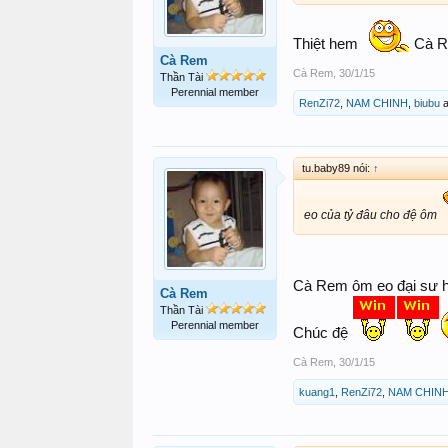
Thiệt hem
Cà Re
Cà Rem
Cà Rem
,
30/1/15
Thần Tài
Perennial member
RenZi72
,
NAM CHINH
,
biubu
a
tu.baby89 nói:
↑
eo của tỷ đâu cho đệ ôm
Cà Rem ôm eo đại sư h
Cà Rem
Thần Tài
Perennial member
Chúc đệ
Cà Rem
,
30/1/15
kuang1
,
RenZi72
,
NAM CHIN