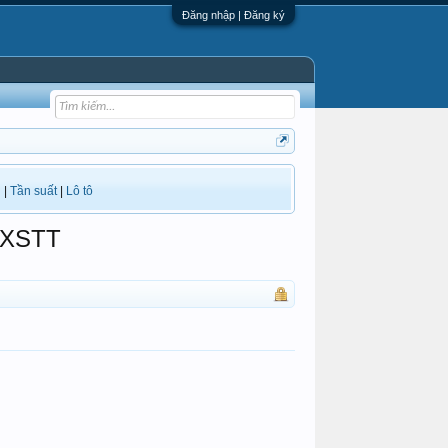
Đăng nhập | Đăng ký
i
|
Tần suất
|
Lô tô
 XSTT