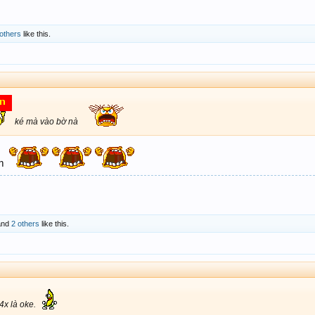
others
like this.
ké mà vào bờ nà
ôm
nd
2 others
like this.
4x là oke.