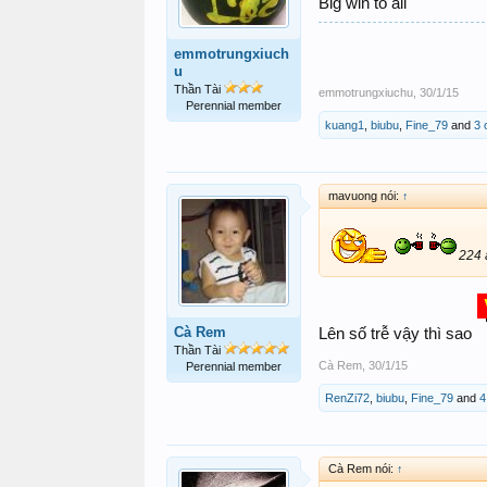
Big win to all
emmotrungxiuch
u
Thần Tài
emmotrungxiuchu
,
30/1/15
Perennial member
kuang1
,
biubu
,
Fine_79
and
3 
mavuong nói:
↑
224 
Cà Rem
Lên số trễ vậy thì sao
Thần Tài
Cà Rem
,
30/1/15
Perennial member
RenZi72
,
biubu
,
Fine_79
and
4
Cà Rem nói:
↑