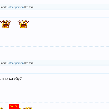
H
and
1 other person
like this.
H
and
1 other person
like this.
c như cá vậy?