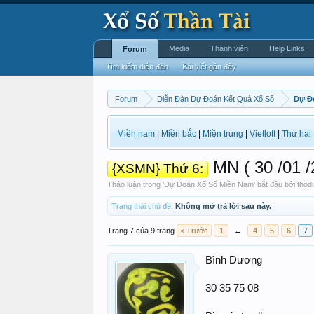
Media
Thành viên
Help Links
Forum
Tìm kiếm diễn đàn
Bài viết gần đây
Forum
Diễn Đàn Dự Đoán Kết Quả Xổ Số
Dự Đ
Miền nam
|
Miền bắc
|
Miền trung
|
Vietlott
|
Thứ hai
MN ( 30 /01
{XSMN} Thứ 6:
Thảo luận trong '
Dự Đoán Xổ Số Miền Nam
' bắt đầu bởi
thod
Trạng thái chủ đề:
Không mở trả lời sau này.
Trang 7 của 9 trang
< Trước
1
←
4
5
6
7
Bình Dương
30 35 75 08