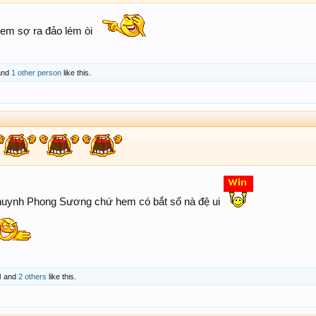
m sợ ra đảo lém òi
nd
1 other person
like this.
uynh Phong Sương chứ hem có bắt số nà đệ ui
H
and
2 others
like this.