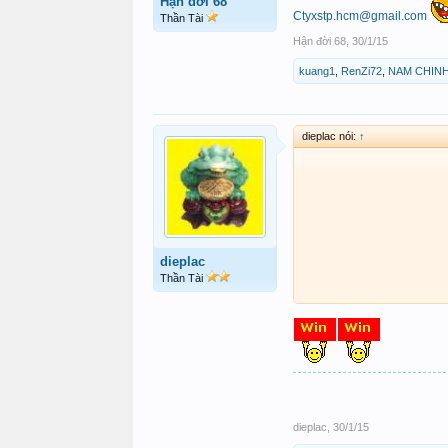
Hận đời 68
Ctyxstp.hcm@gmail.com
Thần Tài
Hận đời 68
,
30/1/15
kuang1
,
RenZi72
,
NAM CHIN
dieplac nói:
↑
dieplac
Thần Tài
dieplac
,
30/1/15