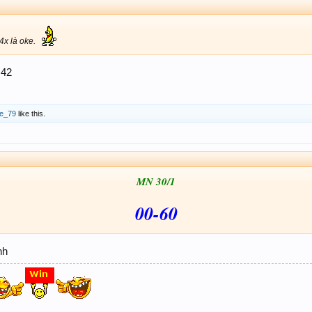
4x là oke.
 42
ne_79
like this.
MN 30/1
00-60
nh