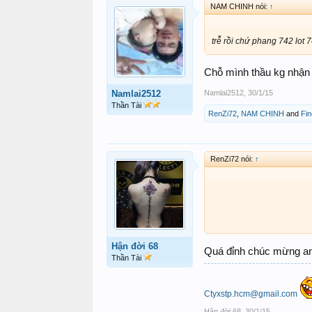
NAM CHINH nói:
↑
trễ rồi chứ phang 742 lot 7
Chỗ mình thầu kg nhận
Namlai2512
,
30/1/15
Namlai2512
Thần Tài
RenZi72
,
NAM CHINH
and
Fi
RenZi72 nói:
↑
Hận đời 68
Quá đỉnh chúc mừng a
Thần Tài
Ctyxstp.hcm@gmail.com
Hận đời 68
,
30/1/15