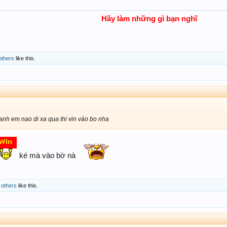
Hãy làm những gì bạn nghĩ
others
like this.
anh em nao di xa qua thi vin vào bo nha
ké mà vào bờ nà
 others
like this.