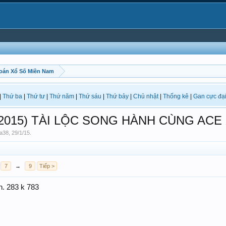
oán Xổ Số Miền Nam
|
Thứ ba
|
Thứ tư
|
Thứ năm
|
Thứ sáu
|
Thứ bảy
|
Chủ nhật
|
Thống kê
|
Gan cực đạ
 /2015) TÀI LỘC SONG HÀNH CÙNG ACE
ia38
,
29/1/15
.
7
→
9
Tiếp >
n. 283 k 783