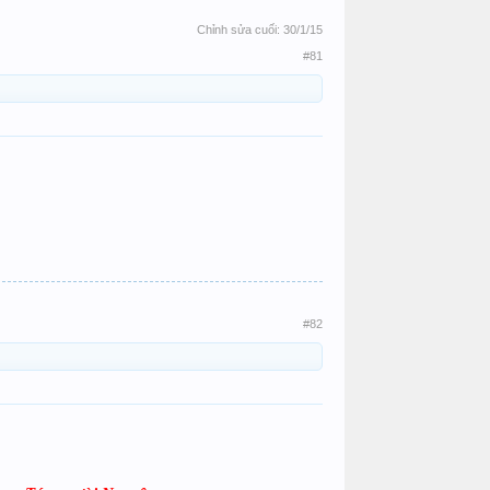
Chỉnh sửa cuối:
30/1/15
#81
#82