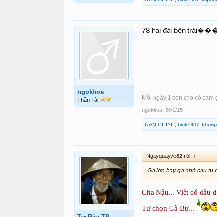
78 hai đài bên trái�
ngokhoa
Mỗi ngày 1 con cho có cảm 
Thần Tài
ngokhoa
,
30/1/15
NAM CHINH
,
binh1987
,
khoap
Ngayquayve82 nói:
↑
Gà lớn hay gà nhỏ chu tu,
Cha Nậu... Viết có dấu d
Tư chọn Gà Bự...
Tư Râu TP