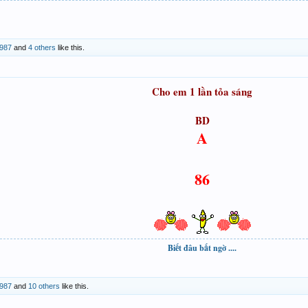
1987
and
4 others
like this.
Cho em 1 lần tỏa sáng
BD
A
86
Biết đâu bất ngờ ....
1987
and
10 others
like this.