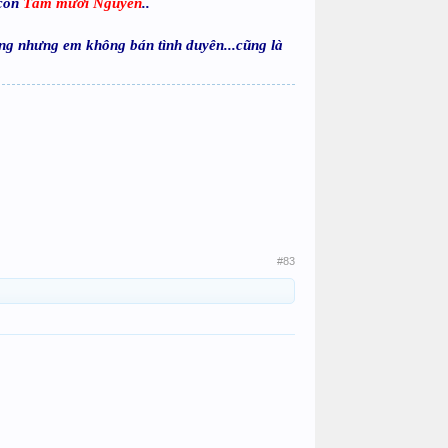
 con
Tám mười Nguyên
..
iêng nhưng em không bán tình duyên...cũng là
#83