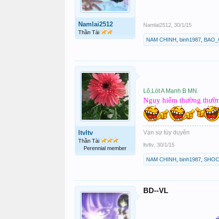
Namlai2512
Namlai2512
,
30/1/15
Thần Tài
NAM CHINH
,
binh1987
,
BAO_
Lô,Lót A Mạnh B MN.
Nguy hiểm thường thườ
ltvltv
Vạn sự tùy duyên
Thần Tài
ltvltv
,
30/1/15
Perennial member
NAM CHINH
,
binh1987
,
SHOC
BD--VL