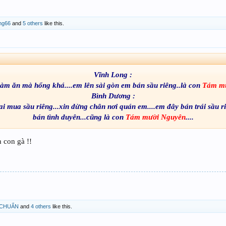
ong66
and
5 others
like this.
Vĩnh Long :
làm ăn mà hổng khá....em lên sài gòn em bán sầu riêng..là con
Tám m
Bình Dương :
ai mua sầu riêng...xin dừng chân nơi quán em....em đây bán trái sầu
bán tình duyên...cũng là con
Tám mười Nguyên
....
 con gà !!
CHUẨN
and
4 others
like this.