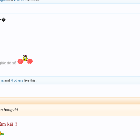
���
giác dò số
na
and
4 others
like this.
on bang dd
ùm kái !!