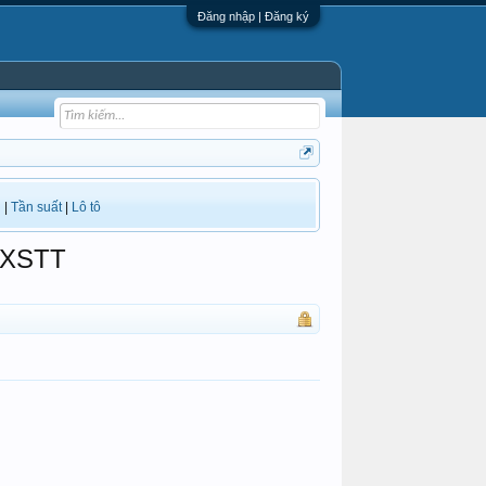
Đăng nhập | Đăng ký
i
|
Tần suất
|
Lô tô
 XSTT