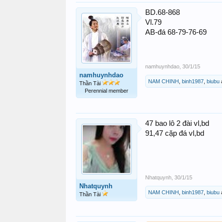
BD.68-868
Vl.79
AB-đá 68-79-76-69
namhuynhdao
,
30/1/15
namhuynhdao
NAM CHINH
,
binh1987
,
biubu
Thần Tài
Perennial member
47 bao lô 2 đài vl,bd
91,47 cặp đá vl,bd
Nhatquynh
,
30/1/15
Nhatquynh
NAM CHINH
,
binh1987
,
biubu
Thần Tài