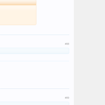
#88
#89