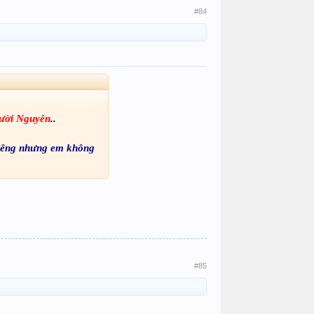
#84
ười Nguyên
..
 riêng nhưng em không
#85