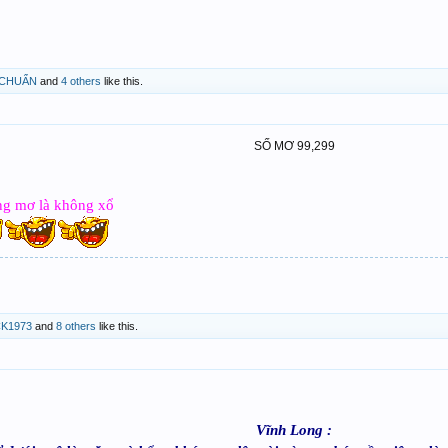
CHUẨN
and
4 others
like this.
SỐ MƠ 99,299
ng mơ là không xổ
K1973
and
8 others
like this.
Vĩnh Long :