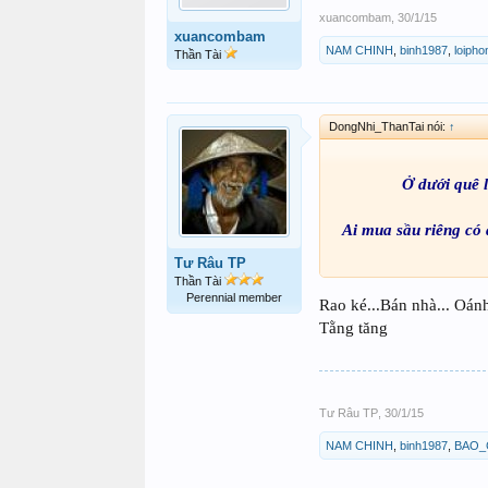
xuancombam
,
30/1/15
xuancombam
NAM CHINH
,
binh1987
,
loiph
Thần Tài
DongNhi_ThanTai nói:
↑
Ở dưới quê 
Ai mua sầu riêng có 
Tư Râu TP
Thần Tài
Perennial member
Rao ké...Bán nhà... Oánh
Tằng tăng
Tư Râu TP
,
30/1/15
NAM CHINH
,
binh1987
,
BAO_