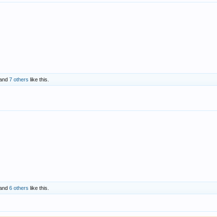
and
7 others
like this.
and
6 others
like this.