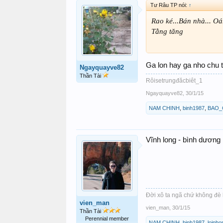
Tư Râu TP nói:
↑
Rao ké...Bán nhà... Oá
Tằng tăng
Ga lon hay ga nho chu 
Ngayquayve82
Thần Tài
Rôisetrungđăcbiêt_1
Ngayquayve82
,
30/1/15
NAM CHINH
,
binh1987
,
BAO_
Vĩnh long - bình dương 
Đời xô ta ngã chứ không đè 
vien_man
vien_man
,
30/1/15
Thần Tài
Perennial member
NAM CHINH
,
binh1987
,
loiph