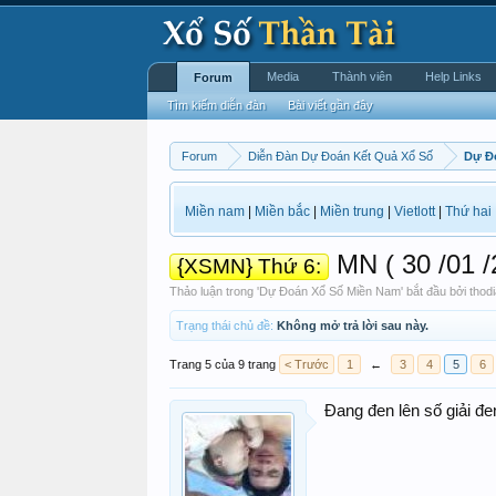
Media
Thành viên
Help Links
Forum
Tìm kiếm diễn đàn
Bài viết gần đây
Forum
Diễn Đàn Dự Đoán Kết Quả Xổ Số
Dự Đ
Miền nam
|
Miền bắc
|
Miền trung
|
Vietlott
|
Thứ hai
MN ( 30 /01
{XSMN} Thứ 6:
Thảo luận trong '
Dự Đoán Xổ Số Miền Nam
' bắt đầu bởi
thod
Trạng thái chủ đề:
Không mở trả lời sau này.
Trang 5 của 9 trang
< Trước
1
←
3
4
5
6
Đang đen lên số giải đe