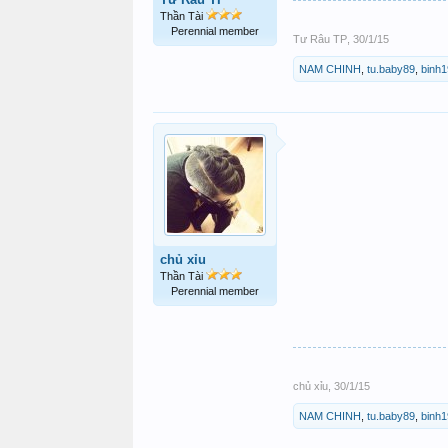
Thần Tài
Perennial member
Tư Râu TP
,
30/1/15
NAM CHINH
,
tu.baby89
,
binh
chủ xỉu
Thần Tài
Perennial member
chủ xỉu
,
30/1/15
NAM CHINH
,
tu.baby89
,
binh