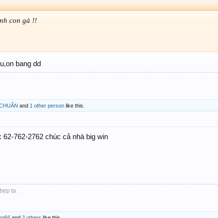
nh con gà !!
tu,on bang dd
CHUẨN
and
1 other person
like this.
: 62-762-2762 chúc cả nhà big win
bẹp ta .
ong66
and
2 others
like this.