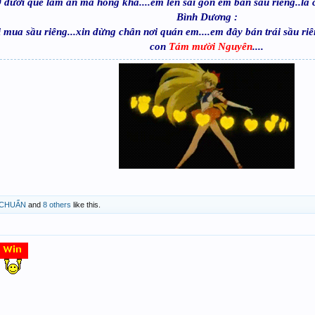
 dưới quê làm ăn mà hổng khá....em lên sài gòn em bán sầu riêng..là
Bình Dương :
i mua sầu riêng...xin dừng chân nơi quán em....em đây bán trái sầu r
con
Tám mười Nguyên
....
CHUẨN
and
8 others
like this.