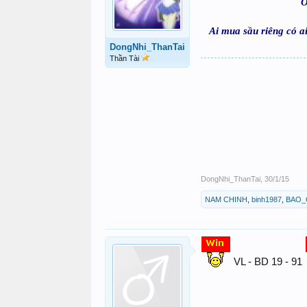
Ở
Ai mua sầu riêng có a
DongNhi_ThanTai
Thần Tài
DongNhi_ThanTai
,
30/1/15
NAM CHINH
,
binh1987
,
BAO_
VL - BD 19 - 91