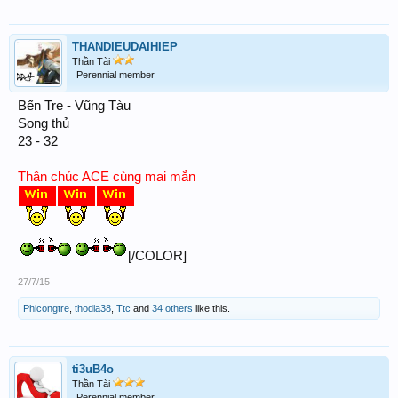
THANDIEUDAIHIEP
Thần Tài
Perennial member
Bến Tre - Vũng Tàu
Song thủ
23 - 32
Thân chúc ACE cùng mai mắn
[/COLOR]
27/7/15
Phicongtre
,
thodia38
,
Ttc
and
34 others
like this.
ti3uB4o
Thần Tài
Perennial member