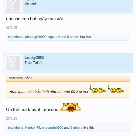
Banned
cho xin con hot ngày mai với
28/7/15
bachthuha
,
phuonglinh900
,
ngokhoi
and
8 others
like this.
Lucky2808
Thần Tài
doilathe97 nói:
↑
Hôm qua miền bắc hình như bác win 09 2 ki mà
Up thế ma k uýnh mói đau
28/7/15
bachthuha
,
Kenken79
,
phuonglinh900
and
9 others
like this.