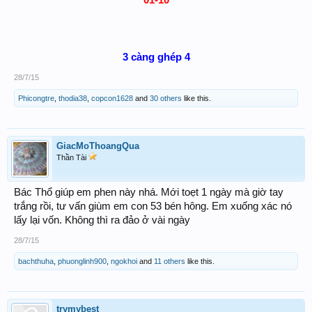
3 càng ghép 4
28/7/15
Phicongtre
,
thodia38
,
copcon1628
and
30 others
like this.
GiacMoThoangQua
Thần Tài
Bác Thổ giúp em phen này nhá. Mới toẹt 1 ngày mà giờ tay
trắng rồi, tư vấn giùm em con 53 bén hông. Em xuống xác nó
lấy lại vốn. Không thì ra đảo ở vài ngày
28/7/15
bachthuha
,
phuonglinh900
,
ngokhoi
and
11 others
like this.
trymybest