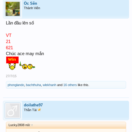
Ốc Sên
Thành Viên
Lần đầu lên số
VT
21
621
Chúc ace may mắn
27/7/15
phonglando
,
bachthuha
,
wlekhanh
and
16 others
like this.
doilathe97
Thần Tài
Lucky2808 nói:
↑