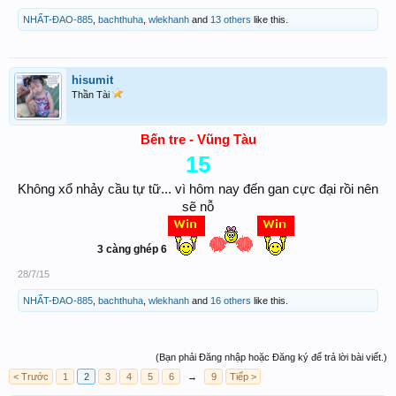
NHẤT-ĐAO-885
,
bachthuha
,
wlekhanh
and
13 others
like this.
hisumit
Thần Tài
Bến tre - Vũng Tàu
15
Không xổ nhảy cầu tự tữ... vì hôm nay đến gan cực đại rồi nên
sẽ nỗ
​
3 càng ghép 6
28/7/15
NHẤT-ĐAO-885
,
bachthuha
,
wlekhanh
and
16 others
like this.
(Bạn phải Đăng nhập hoặc Đăng ký để trả lời bài viết.)
< Trước
1
2
3
4
5
6
→
9
Tiếp >