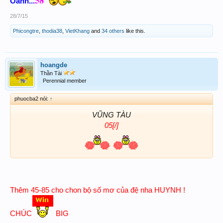
Oánh...
28/7/15
Phicongtre
,
thodia38
,
VietKhang
and
34 others
like this.
hoangde
Thần Tài
Perennial member
phuocba2 nói:
↑
VŨNG TÀU
05[/]
Thêm
45-85 cho chon bộ số mơ của đệ nha HUYNH !
CHÚC
BIG