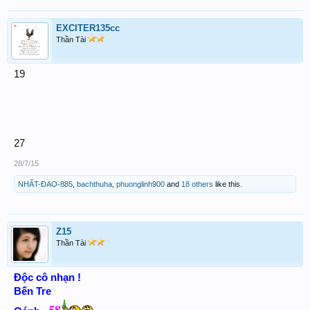
EXCITER135cc
Thần Tài
19
27
28/7/15
NHẤT-ĐAO-885
,
bachthuha
,
phuonglinh900
and
18 others
like this.
Z15
Thần Tài
Độc cô nhạn !
Bến Tre
58