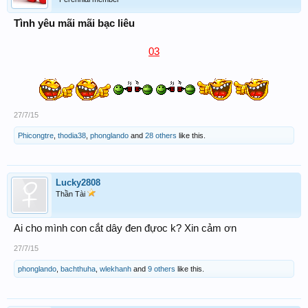
Tình yêu mãi mãi bạc liêu
03
27/7/15
Phicongtre
,
thodia38
,
phonglando
and
28 others
like this.
Lucky2808
Thần Tài
Ai cho mình con cắt dây đen đựoc k? Xin cảm ơn
27/7/15
phonglando
,
bachthuha
,
wlekhanh
and
9 others
like this.