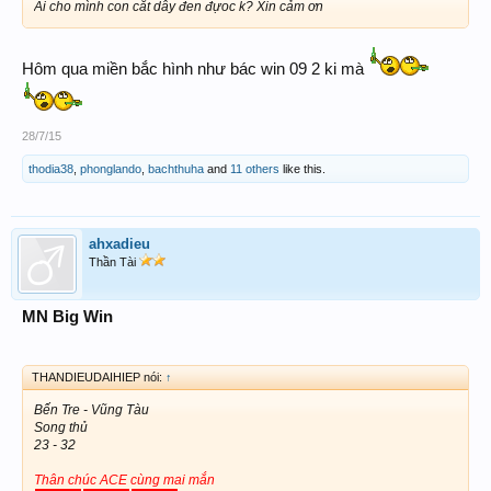
Ai cho mình con cắt dây đen đựoc k? Xin cảm ơn
Hôm qua miền bắc hình như bác win 09 2 ki mà
28/7/15
thodia38
,
phonglando
,
bachthuha
and
11 others
like this.
ahxadieu
Thần Tài
MN Big Win
THANDIEUDAIHIEP nói:
↑
Bến Tre - Vũng Tàu
Song thủ
23 - 32
Thân chúc ACE cùng mai mắn