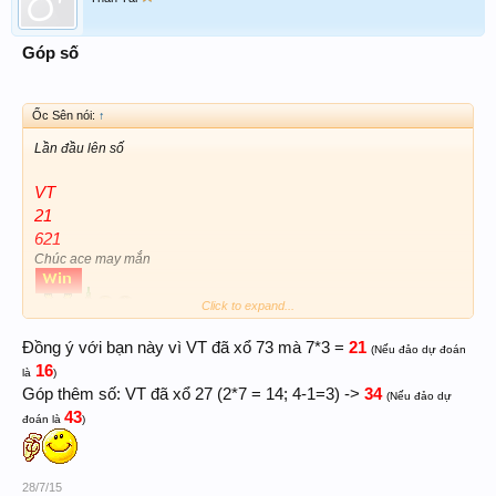
Góp số
Ốc Sên nói:
↑
Lần đầu lên số
VT
21
621
Chúc ace may mắn
Click to expand...
21
Đồng ý với bạn này vì VT đã xổ 73 mà 7*3 =
(Nếu đảo dự đoán
16
là
)
34
Góp thêm số: VT đã xổ 27 (2*7 = 14; 4-1=3) ->
(Nếu đảo dự
43
đoán là
)
28/7/15