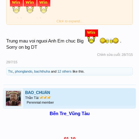
Click to expand...
[/COLOR]
Trung mau voi nguoi Anh Em chuc Big
.
Sorry on bg DT
Chỉnh sửa cuối:
28/7/15
28/7/15
Ttc
,
phonglando
,
bachthuha
and
12 others
like this.
BAO_CHUẨN
Thần Tài
Perennial member
Bến Tre_Vũng Tàu
01-10​