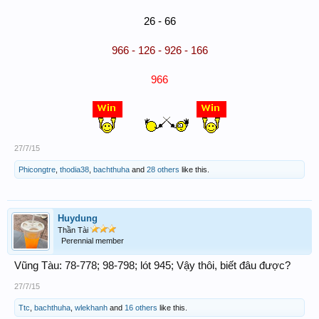
26 - 66
966 - 126 - 926 - 166
966
27/7/15
Phicongtre
,
thodia38
,
bachthuha
and
28 others
like this.
Huydung
Thần Tài
Perennial member
Vũng Tàu: 78-778; 98-798; lót 945; Vậy thôi, biết đâu được?
27/7/15
Ttc
,
bachthuha
,
wlekhanh
and
16 others
like this.