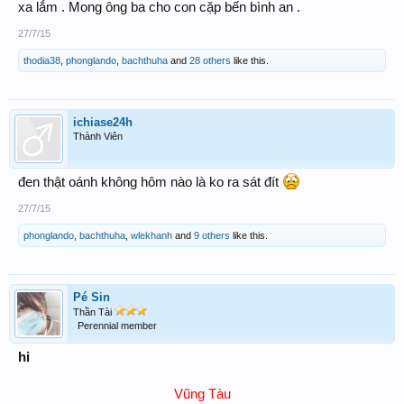
xa lắm . Mong ông ba cho con cặp bến bình an .
27/7/15
thodia38
,
phonglando
,
bachthuha
and
28 others
like this.
ichiase24h
Thành Viên
đen thật oánh không hôm nào là ko ra sát đít
27/7/15
phonglando
,
bachthuha
,
wlekhanh
and
9 others
like this.
Pé Sin
Thần Tài
Perennial member
hi
Vũng Tàu