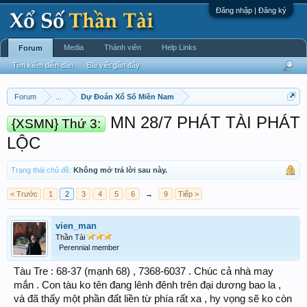
Đăng nhập | Đăng ký
Media
Thành viên
Help Links
Forum
Tìm kiếm diễn đàn
Bài viết gần đây
Forum
...
Dự Đoán Xổ Số Miền Nam
MN 28/7 PHÁT TÀI PHÁT
{XSMN} Thứ 3:
LỘC
Trạng thái chủ đề:
Không mở trả lời sau này.
< Trước
1
2
3
4
5
6
→
9
Tiếp >
vien_man
Thần Tài
Perennial member
Tàu Tre : 68-37 (mạnh 68) , 7368-6037 . Chúc cả nhà may
mắn . Con tàu ko tên đang lênh đênh trên đại dương bao la ,
và đã thấy một phần đất liền từ phía rất xa , hy vọng sẽ ko còn