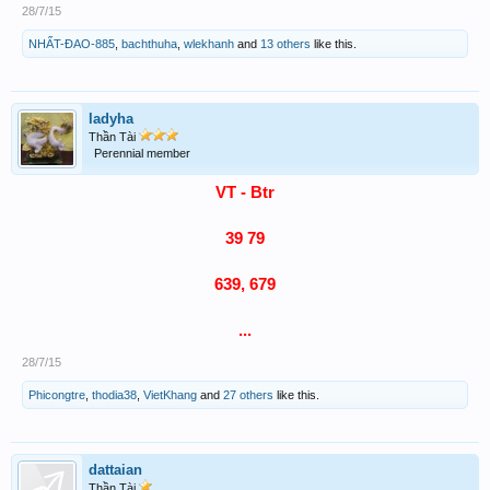
28/7/15
NHẤT-ĐAO-885
,
bachthuha
,
wlekhanh
and
13 others
like this.
ladyha
Thần Tài
Perennial member
VT - Btr
39 79
639, 679
...
28/7/15
Phicongtre
,
thodia38
,
VietKhang
and
27 others
like this.
dattaian
Thần Tài