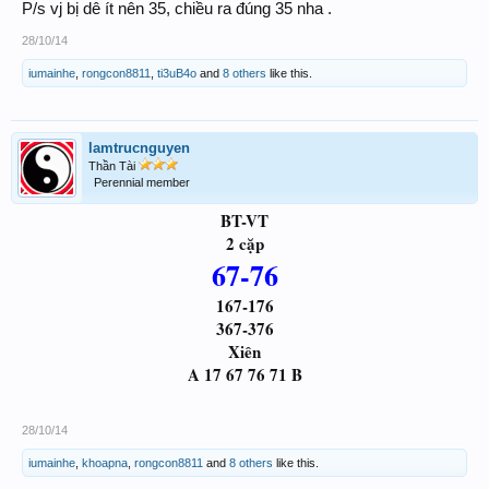
P/s vj bị dê ít nên 35, chiều ra đúng 35 nha .
28/10/14
iumainhe
,
rongcon8811
,
ti3uB4o
and
8 others
like this.
lamtrucnguyen
Thần Tài
Perennial member
BT-VT
2 cặp
67-76
167-176
367-376
Xiên
A 17 67 76 71 B
28/10/14
iumainhe
,
khoapna
,
rongcon8811
and
8 others
like this.