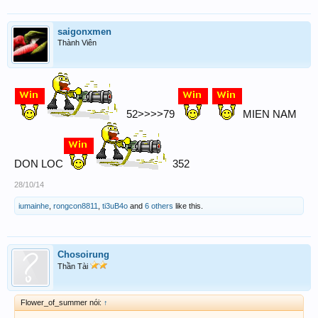
saigonxmen
Thành Viên
52>>>>79
MIEN NAM
DON LOC
352
28/10/14
iumainhe
,
rongcon8811
,
ti3uB4o
and
6 others
like this.
Chosoirung
Thần Tài
Flower_of_summer nói:
↑