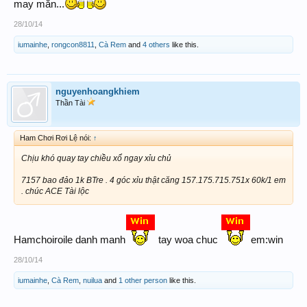
may mắn...
28/10/14
iumainhe
,
rongcon8811
,
Cà Rem
and
4 others
like this.
nguyenhoangkhiem
Thần Tài
Ham Chơi Rơi Lệ nói:
↑
Chịu khó quay tay chiều xổ ngay xỉu chủ
7157 bao đảo 1k BTre . 4 góc xỉu thật căng 157.175.715.751x 60k/1 em
. chúc ACE Tài lộc
Hamchoiroile danh manh
tay woa chuc
em:win
28/10/14
iumainhe
,
Cà Rem
,
nuilua
and
1 other person
like this.