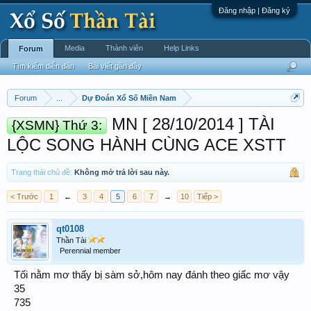
Đăng nhập | Đăng ký
Media
Thành viên
Help Links
Forum
Tìm kiếm diễn đàn
Bài viết gần đây
Forum
...
Dự Đoán Xổ Số Miền Nam
MN [ 28/10/2014 ] TÀI
{XSMN} Thứ 3:
LỘC SONG HÀNH CÙNG ACE XSTT
Trạng thái chủ đề:
Không mở trả lời sau này.
< Trước
1
←
3
4
5
6
7
→
10
Tiếp >
qt0108
Thần Tài
Perennial member
Tối nằm mơ thấy bị sàm sở,hôm nay đánh theo giấc mơ vậy
35
735