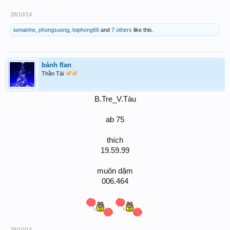
28/10/14
iumainhe
,
phongsuong
,
loiphong66
and
7 others
like this.
bánh flan
Thần Tài
B.Tre_V.Tàu
ab 75
thích
19.59.99
muôn dặm
006.464
28/10/14