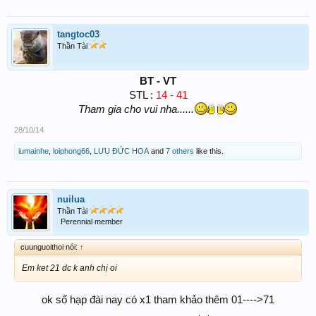
tangtoc03
Thần Tài
BT - VT
STL :
14 - 41
Tham gia cho vui nha......
28/10/14
iumainhe
,
loiphong66
,
LƯU ĐỨC HOA
and
7 others
like this.
nuilua
Thần Tài
Perennial member
cuunguoithoi nói:
↑
Em ket 21 dc k anh chị oi
ok số hạp đài nay có x1 tham khảo thêm 01---->71