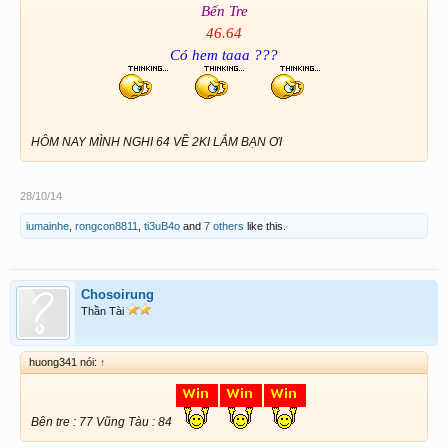
Bến Tre
46.64
Có hem taaa ???
HÔM NAY MÌNH NGHI 64 VỀ 2KI LẮM BẠN ƠI
28/10/14
iumainhe
,
rongcon8811
,
ti3uB4o
and
7 others
like this.
Chosoirung
Thần Tài
huong341 nói:
↑
Bên tre : 77 Vũng Tàu : 84