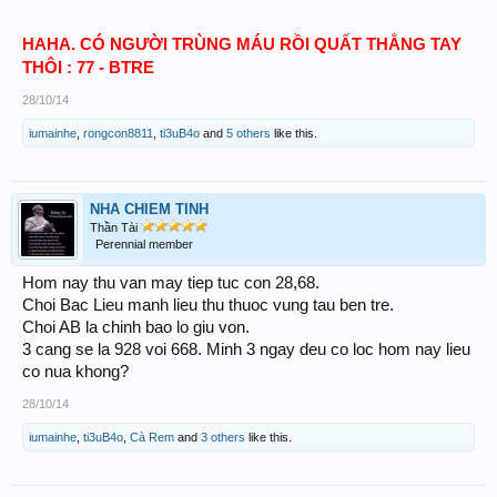
HAHA. CÓ NGƯỜI TRÙNG MÁU RỒI QUẤT THẲNG TAY
THÔI : 77 - BTRE
28/10/14
iumainhe
,
rongcon8811
,
ti3uB4o
and
5 others
like this.
NHA CHIEM TINH
Thần Tài
Perennial member
Hom nay thu van may tiep tuc con 28,68.
Choi Bac Lieu manh lieu thu thuoc vung tau ben tre.
Choi AB la chinh bao lo giu von.
3 cang se la 928 voi 668. Minh 3 ngay deu co loc hom nay lieu
co nua khong?
28/10/14
iumainhe
,
ti3uB4o
,
Cà Rem
and
3 others
like this.