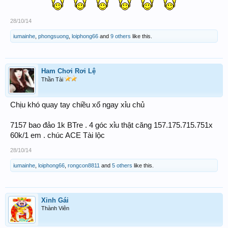
28/10/14
iumainhe
,
phongsuong
,
loiphong66
and
9 others
like this.
Ham Chơi Rơi Lệ
Thần Tài
Chịu khó quay tay chiều xổ ngay xỉu chủ
7157 bao đảo 1k BTre . 4 góc xỉu thật căng 157.175.715.751x
60k/1 em . chúc ACE Tài lộc
28/10/14
iumainhe
,
loiphong66
,
rongcon8811
and
5 others
like this.
Xinh Gái
Thành Viên