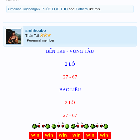
iumainhe
,
loiphong66
,
PHÚC LỘC THỌ
and
7 others
like this.
sinhhoabo
Thần Tài
Perennial member
BẾN TRE - VŨNG TÀU
2 LÔ
27 - 67
BẠC LIÊU
2 LÔ
27 - 67