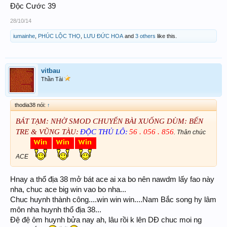
Độc Cước 39
28/10/14
iumainhe
,
PHÚC LỘC THỌ
,
LƯU ĐỨC HOA
and
3 others
like this.
vitbau
Thần Tài
thodia38 nói:
↑
BÁT TẠM: NHỜ SMOD CHUYỂN BÀI XUỐNG DÙM: BẾN
TRE & VŨNG TÀU:
ĐỘC THỦ LÔ:
56 . 056 . 856
. Thân chúc
ACE
Hnay a thổ địa 38 mở bát ace ai xa bo nên nawdm lấy fao này
nha, chuc ace big win vao bo nha...
Chuc huynh thành công....win win win....Nam Bắc song hy lâm
môn nha huynh thổ địa 38...
Đệ đệ ôm huynh bửa nay ah, lâu rồi k lên DĐ chuc moi ng