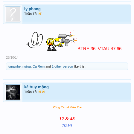
ly phong
Thần Tài
BTRE 36..VTAU 47.66
28/10/14
iumainhe
,
nuilua
,
Cà Rem
and
1 other person
like this.
kẻ truy mộng
Thần Tài
Vũng Tàu & Bến Tre
12 & 48
712 548