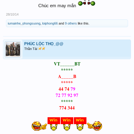
Chúc em may mắn
28/10/14
iumainhe
,
phongsuong
,
loiphong66
and
9 others
like this.
PHÚC LỘC THỌ_@@
Thần Tài
VT______BT
*****
A_____B
*****
44 74
79
72 77 92 97
*****
774 344