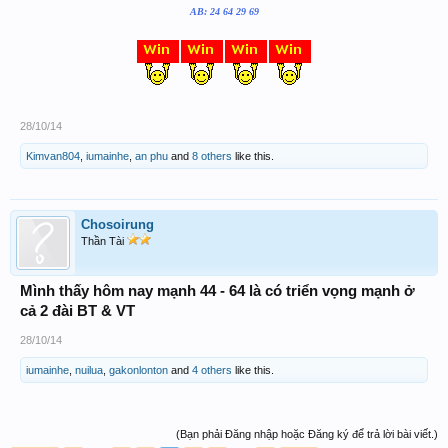
AB: 24 64 29 69
28/10/14
Kimvan804
,
iumainhe
,
an phu
and
8 others
like this.
Chosoirung
Thần Tài
Mình thấy hôm nay mạnh 44 - 64 là có triển vọng mạnh ở
cả 2 đài BT & VT
28/10/14
iumainhe
,
nuilua
,
gakonlonton
and
4 others
like this.
(Bạn phải Đăng nhập hoặc Đăng ký để trả lời bài viết.)