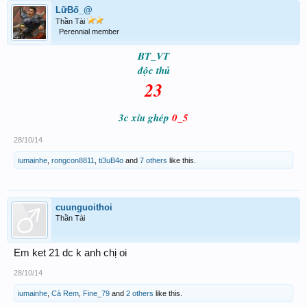
LữBố_@
Thần Tài
Perennial member
BT_VT
độc thủ
23
3c xỉu ghép
0_5
28/10/14
iumainhe
,
rongcon8811
,
ti3uB4o
and
7 others
like this.
cuunguoithoi
Thần Tài
Em ket 21 dc k anh chị oi
28/10/14
iumainhe
,
Cà Rem
,
Fine_79
and
2 others
like this.