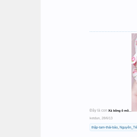
Đây là con
Xà bông ô mô...
ketdun
,
28/6/13
thập-tam-thái-bảo
,
Nguyên_Ti