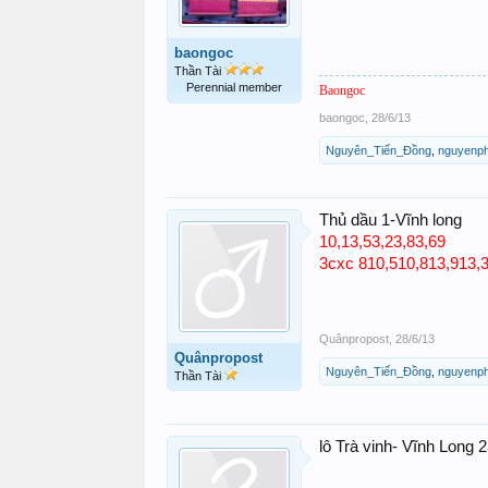
baongoc
Thần Tài
Perennial member
Baongoc
baongoc
,
28/6/13
Nguyên_Tiến_Đồng
,
nguyenph
Thủ dầu 1-Vĩnh long
10,13,53,23,83,69
3cxc 810,510,813,913,
Quânpropost
,
28/6/13
Quânpropost
Nguyên_Tiến_Đồng
,
nguyenph
Thần Tài
lô Trà vinh- Vĩnh Long 