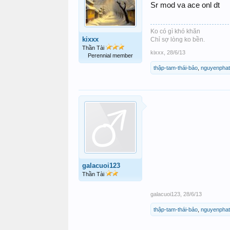
Sr mod va ace onl dt
Ko có gì khó khăn
kixxx
Chỉ sợ lòng ko bền.
Thần Tài
kixxx
,
28/6/13
Perennial member
thập-tam-thái-bảo
,
nguyenphat
galacuoi123
Thần Tài
galacuoi123
,
28/6/13
thập-tam-thái-bảo
,
nguyenphat