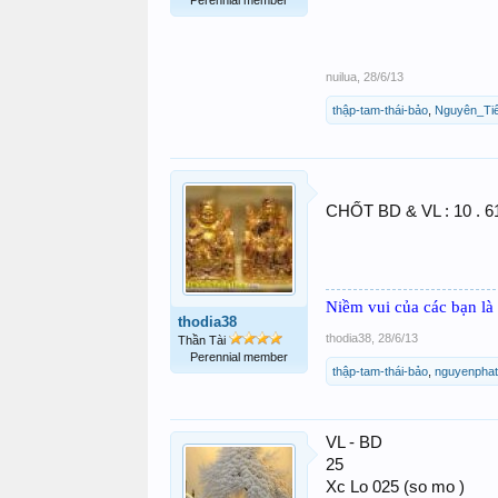
Perennial member
nuilua
,
28/6/13
thập-tam-thái-bảo
,
Nguyên_Ti
CHỐT BD & VL : 10 . 61
Niềm vui của các bạn là 
thodia38
thodia38
,
28/6/13
Thần Tài
Perennial member
thập-tam-thái-bảo
,
nguyenphat
VL - BD
25
Xc Lo 025 (so mo )