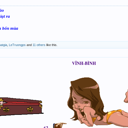
dào
iạt ra
oa bốn mùa
atgia
,
LeTruongps
and
11 others
like this.
VĨNH-BÌNH
62