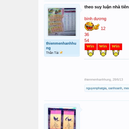
theo suy luận nhà tiên
bình dương
12
36
54
thienmenhanhhu
ng
Thần Tài
thienmenhanhhung
,
28/6/13
nguyenphatgia
,
oanhoanh
,
meo