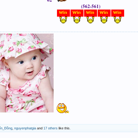
(562-561)
ến_Đồng
,
nguyenphatgia
and
17 others
like this.