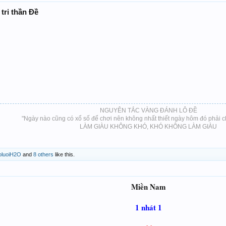
 tri thần Đề
NGUYÊN TẮC VÀNG ĐÁNH LÔ ĐỀ
"Ngày nào cũng có xổ số để chơi nên không nhất thiết ngày hôm đó phải c
LÀM GIÀU KHÔNG KHÓ, KHÓ KHÔNG LÀM GIÀU​
luoiH2O
and
8 others
like this.
Miền Nam
1 nhát 1