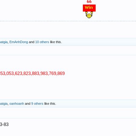
66
atgia
,
EmAnhDong
and
10 others
like this.
353,053,623,823,883,983,769,869
atgia
,
oanhoanh
and
9 others
like this.
23-83