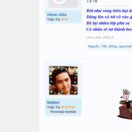
73-78
Đời như sóng biển dạt 
chom chia
Dâng lên xô tới vỗ vào g
Thần Tài
Để lại nhiều lớp phù sa
Có nhân sẽ nở thành h
chom chia
,
28/6/13
Nguyên_Tiến_Đồng
,
nguyenph
ketdun
Thần Tài
Perennial member