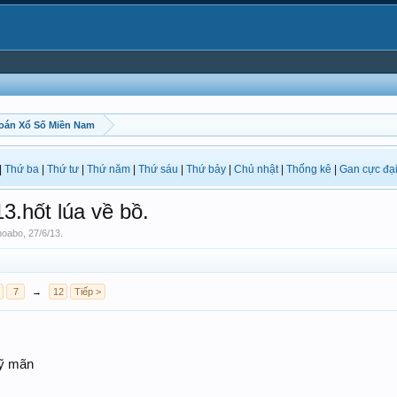
oán Xổ Số Miền Nam
|
Thứ ba
|
Thứ tư
|
Thứ năm
|
Thứ sáu
|
Thứ bảy
|
Chủ nhật
|
Thống kê
|
Gan cực đạ
hốt lúa về bồ.
hoabo
,
27/6/13
.
7
→
12
Tiếp >
ỹ mãn