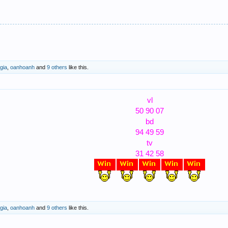
gia
,
oanhoanh
and
9 others
like this.
vl
50 90 07
bd
94 49 59
tv
31 42 58
gia
,
oanhoanh
and
9 others
like this.