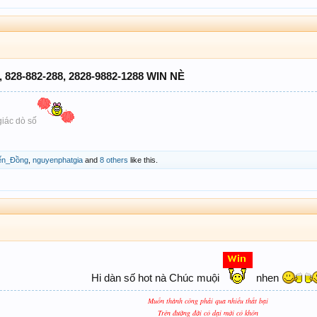
8, 828-882-288, 2828-9882-1288 WIN NÈ
giác dò số
ến_Đồng
,
nguyenphatgia
and
8 others
like this.
Hi dàn số hot nà Chúc muội
nhen
Muốn thành công phải qua nhiều thất bại
Trên đường đời có dại mới có khôn