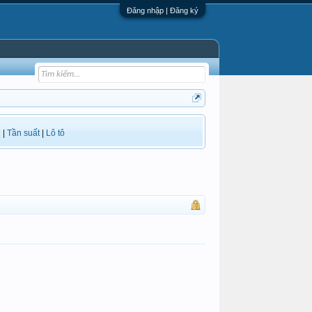
Đăng nhập | Đăng ký
i
|
Tần suất
|
Lô tô