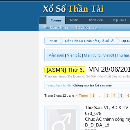
Media
Thành viên
Help Links
Forum
Tìm kiếm diễn đàn
Bài viết gần đây
Forum
Diễn Đàn Dự Đoán Kết Quả Xổ Số
Dự Đ
Miền nam
|
Miền bắc
|
Miền trung
|
Vietlott
|
Thứ hai
MN 28/06/2013.
{XSMN} Thứ 6:
Thảo luận trong '
Dự Đoán Xổ Số Miền Nam
' bắt đầu bởi
sinh
Trạng thái chủ đề:
Không mở trả lời sau này.
Trang 5 của 12 trang
< Trước
1
←
3
4
5
6
Thứ Sáu: VL, BD & TV
673_678
Chúc AC thành công m
Đ_Đ_ĐÁ_Lô