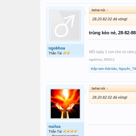
behai nói:
↑
28.20.82.02 đá vòngl
trùng kèo nè, 28-82-8
ngokhoa
Mỗi ngày 1 con cho có cảm 
Thần Tài
ngokhoa
,
28/6/13
thập-tam-thái-bảo
,
Nguyên_Ti
behai nói:
↑
28.20.82.02 đá vòngl
nuilua
Thần Tài