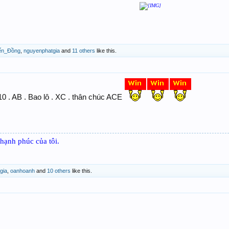
ến_Đồng
,
nguyenphatgia
and
11 others
like this.
0 . AB . Bao lô . XC . thân chúc ACE
hạnh phúc của tôi.
gia
,
oanhoanh
and
10 others
like this.