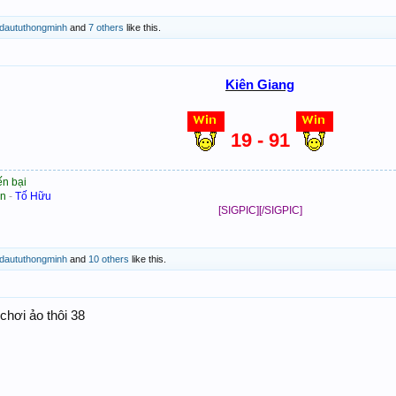
daututhongminh
and
7 others
like this.
Kiên Giang
19 - 91
ến bại
ần
-
Tố Hữu
[SIGPIC][/SIGPIC]
daututhongminh
and
10 others
like this.
chơi ảo thôi 38