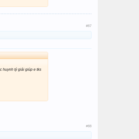
#87
 huynh tỷ giải giúp e tks
#88