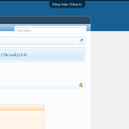
Đăng nhập | Đăng ký
i
|
Tần suất
|
Lô tô