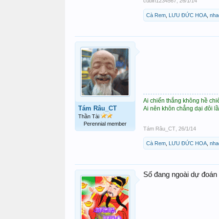
cubin1234567
,
26/1/14
Cà Rem
,
LƯU ĐỨC HOA
,
nha
Ai chiến thắng không hề chi
Tám Râu_CT
Ai nên khôn chẳng dại đôi l
Thần Tài
Perennial member
Tám Râu_CT
,
26/1/14
Cà Rem
,
LƯU ĐỨC HOA
,
nha
Số đang ngoài dự đoán 