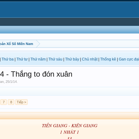
oán Xổ Số Miền Nam
|
Thứ ba
|
Thứ tư
|
Thứ năm
|
Thứ sáu
|
Thứ bảy
|
Chủ nhật
|
Thống kê
|
Gan cực đạ
 - Thắng to đón xuân
an
,
25/1/14
.
7
8
Tiếp >
TIỀN GIANG - KIÊN GIANG
1 NHÁT 1
33