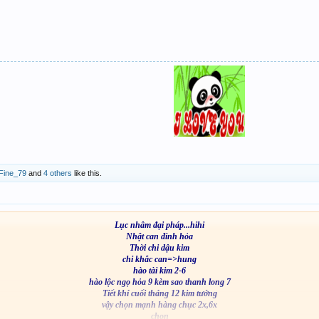
Fine_79
and
4 others
like this.
Lục nhâm đại pháp...hihi
Nhật can đinh hỏa
Thời chi dậu kim
chi khắc can=>hung
hào tài kim 2-6
hào lộc ngọ hỏa 9 kèm sao thanh long 7
Tiết khí cuối tháng 12 kim tướng
vậy chọn mạnh hàng chục 2x,6x
chọn