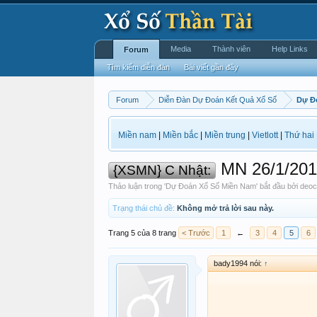
Media
Thành viên
Help Links
Forum
Tìm kiếm diễn đàn
Bài viết gần đây
Forum
Diễn Đàn Dự Đoán Kết Quả Xổ Số
Dự Đ
Miền nam
|
Miền bắc
|
Miền trung
|
Vietlott
|
Thứ hai
MN 26/1/2014
{XSMN} C Nhật:
Thảo luận trong '
Dự Đoán Xổ Số Miền Nam
' bắt đầu bởi
deoc
Trạng thái chủ đề:
Không mở trả lời sau này.
Trang 5 của 8 trang
< Trước
1
←
3
4
5
6
bady1994 nói:
↑