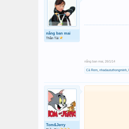
nắng ban mai
Thần Tài
nắng ban mai
,
26/1/14
Cà Rem
,
nhadaututhongminh
,
Tom&Jerry