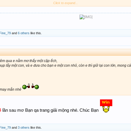
Click to expand...
AB + lô
tham khảo và chọn lọc
29 92
27 72
69 96
67 76
Fine_79
and
6 others
like this.
 đêm qua e nằm mơ thấy một cặp ếch,
hụp lấy một con, và e đưa cho bạn e một con nhỏ, còn e thì giữ lại con lớn, mong các
y may mắn nhé
64
lần sau mơ Bạn qa trang giải mộng nhé. Chúc Bạn
Fine_79
and
3 others
like this.