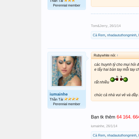
Thần Tài
Perennial member
Tom&Jerry
,
26/1/14
Cà Rem
,
nhadaututhongminh
,
Rubywhite nói:
↑
các huynh tỷ cho mụi hỏi
e lấy hai bàn tay mỗi tay c
rất nhiều
iumainhe
chúc cả nhà vui vẻ và đầ
Thần Tài
Perennial member
Bạn tk thêm
64 164. 6
iumainhe
,
26/1/14
Cà Rem
,
nhadaututhongminh
,