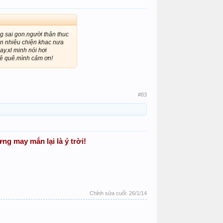
ng sai gon.người thân thuc
òn nhiêu chiện khac nưa
y.xl minh nói hơi
vê quê.mình cảm ơn!
#83
ng may mắn lại là ý trời!
Chỉnh sửa cuối:
26/1/14