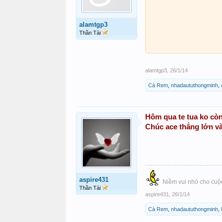
alamtgp3
Thần Tài
alamtgp3
,
26/1/14
Cà Rem
,
nhadaututhongminh
,
Hôm qua te tua ko còn 
Chúc ace thắng lớn và
aspire431
Niềm vui nhỏ cho cuộc
Thần Tài
aspire431
,
26/1/14
Cà Rem
,
nhadaututhongminh
,