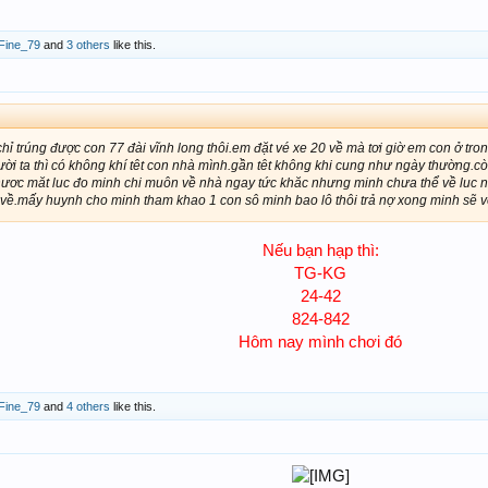
Fine_79
and
3 others
like this.
hỉ trúng được con 77 đài vĩnh long thôi.em đặt vé xe 20 về mà tơi giờ em con ở tro
ười ta thì có không khí têt con nhà mình.gần têt không khi cung như ngày thường.c
ươc măt luc đo minh chi muôn về nhà ngay tức khăc nhưng minh chưa thể về luc na
về.mấy huynh cho minh tham khao 1 con sô minh bao lô thôi trả nợ xong minh sẽ 
Nếu bạn hạp thì:
TG-KG
24-42
824-842
Hôm nay mình chơi đó​
Fine_79
and
4 others
like this.