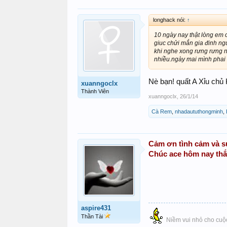
longhack nói:
↑
10 ngày nay thật lòng em c
giuc chửi mắn gia đinh ng
khi nghe xong rưng rưng n
nhiều.ngày mai mình phai 
Nè bạn! quất A Xỉu chủ
xuanngoclx
Thành Viên
xuanngoclx
,
26/1/14
Cà Rem
,
nhadaututhongminh
,
Cảm ơn tình cảm và sự
Chúc ace hôm nay thắn
aspire431
Thần Tài
Niềm vui nhỏ cho cuộc