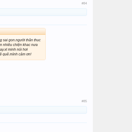
#84
ng sai gon.người thân thuc
òn nhiêu chiện khac nưa
y.xl minh nói hơi
vê quê.mình cảm ơn!
#85