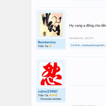
Hy vọng a đồng cho tiền
Numbernice
,
26/1/14
Numbernice
Cà Rem
,
nhadaututhongminh
,
Thần Tài
cubin1234567
Thần Tài
Perennial member