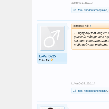
aspire431
,
26/1/14
Cà Rem
,
nhadaututhongminh
,
longhack nói:
↑
10 ngày nay thật lòng em c
giuc chửi mắn gia đinh ng
khi nghe xong rưng rưng n
nhiều.ngày mai mình phai 
LoVanDe25
Thần Tài
LoVanDe25
,
26/1/14
Cà Rem
,
nhadaututhongminh
,