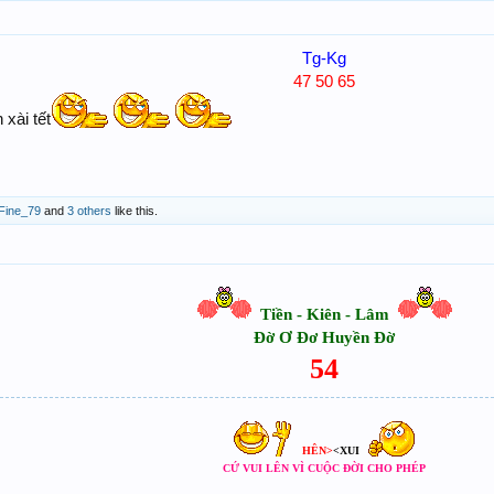
Tg-Kg
47 50 65
 xài tết
Fine_79
and
3 others
like this.
Tiền - Kiên - Lâm
Đờ Ơ Đơ Huyền Đờ
54
HÊN>
<XUI
CỨ VUI LÊN VÌ CUỘC ĐỜI CHO PHÉP