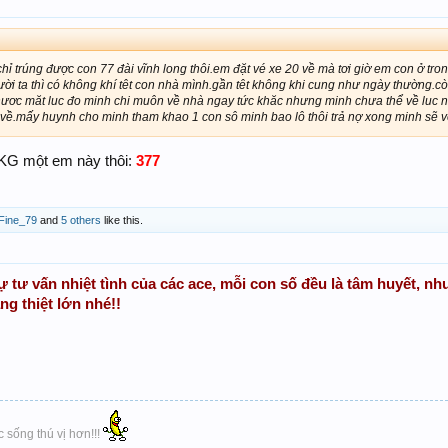
hỉ trúng được con 77 đài vĩnh long thôi.em đặt vé xe 20 về mà tơi giờ em con ở tro
ười ta thì có không khí têt con nhà mình.gần têt không khi cung như ngày thường.c
ươc măt luc đo minh chi muôn về nhà ngay tức khăc nhưng minh chưa thể về luc na
về.mấy huynh cho minh tham khao 1 con sô minh bao lô thôi trả nợ xong minh sẽ 
 KG một em này thôi:
377
Fine_79
and
5 others
like this.
 tư vấn nhiệt tình của các ace, mỗi con số đều là tâm huyết, như
g thiệt lớn nhé!!
 sống thú vị hơn!!!