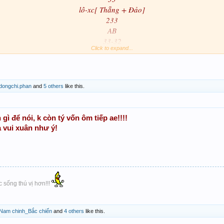
lô-xc[ Thẵng + Đảo]
233
AB
33-32
Click to expand...
dongchi.phan
and
5 others
like this.
gì để nói, k còn tý vốn ôm tiếp ae!!!!
 vui xuân như ý!
 sống thú vị hơn!!!
Nam chinh_Bắc chiến
and
4 others
like this.