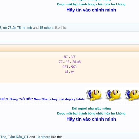
Được mất bại thành bổng chốc hóa hư không
Hãy tin vào chính mình
6
,
cò 76 ăn 75 mn mb
and
15 others
like this.
BT - VT
77 - 37 - 78 ab
923 - 963
lô - xc​
 HIỀN ,Đừng "VÔ ĐỐI" Nam Nhân chạy mất dép ấy hihihi
Đời người như giấc mộng
Được mất bại thành bổng chốc hóa hư không
Hãy tin vào chính mình
-Tho
,
Tám Râu_CT
and
10 others
like this.