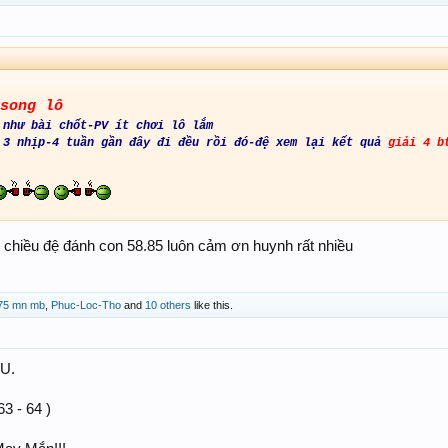
song lô
 như bài chốt-PV ít chơi lô lắm
 3 nhịp-4 tuần gần đây đi đều rồi đó-đệ xem lại kết quả
giải 4 b
k chiều đệ đánh con 58.85 luôn cảm ơn huynh rất nhiều
 75 mn mb
,
Phuc-Loc-Tho
and
10 others
like this.
U.
63 - 64 )