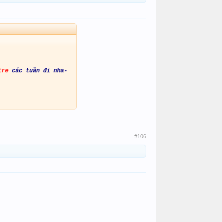
tre
các tuần đi nha-
#106