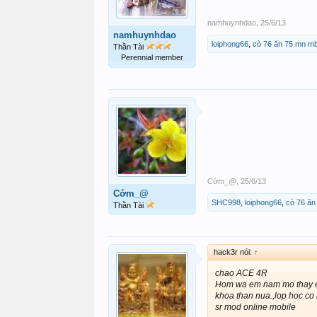
namhuynhdao
,
25/6/13
namhuynhdao
loiphong66
,
cò 76 ăn 75 mn m
Thần Tài
Perennial member
Cớm_@
,
25/6/13
Cớm_@
SHC998
,
loiphong66
,
cò 76 ăn
Thần Tài
hack3r nói:
↑
chao ACE 4R
Hom wa em nam mo thay em
khoa than nua.,lop hoc co 
sr mod online mobile