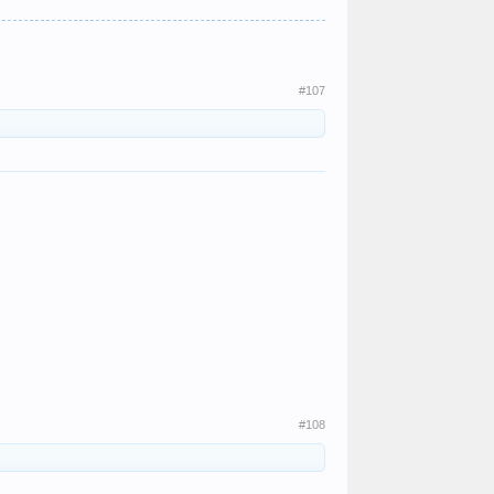
#107
#108