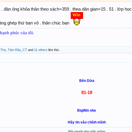
 . đàn ông khỏa thân theo sách=359 . thea dân gian=15 . 51 . lớp học
càng ghép thứ bạn vô . thân chúc bạn
hạnh phúc của tôi.
-Tho
,
Tám Râu_CT
and
11 others
like this.
Bến Dừa
81-18
BigWin nhe
Hãy tin vào chính mình
Đời người như giấc mộng