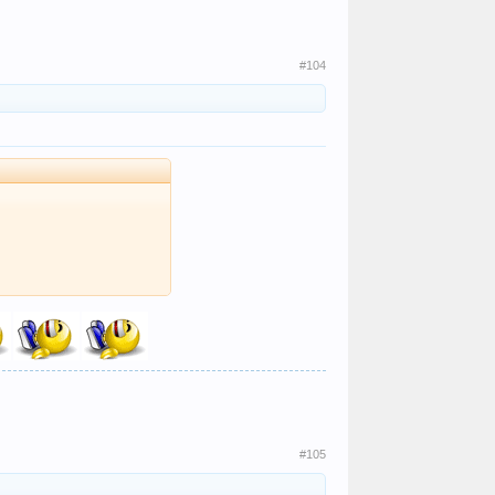
#104
#105