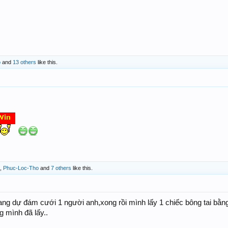
o
and
13 others
like this.
,
Phuc-Loc-Tho
and
7 others
like this.
ng dự đám cưới 1 người anh,xong rồi mình lấy 1 chiếc bông tai bằng v
g mình đã lấy..