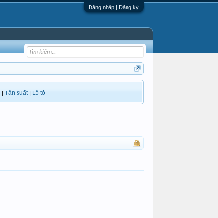
Đăng nhập | Đăng ký
i
|
Tần suất
|
Lô tô