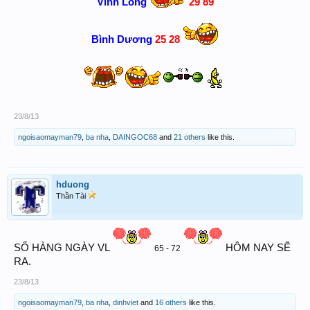
Vĩnh Long
29 89
Bình Dương
25 28
23/8/13
ngoisaomayman79
,
ba nha
,
DAINGOC68
and
21 others
like this.
hduong
Thần Tài
SỐ HÀNG NGÀY VL
HÔM NAY SẼ
65 - 72
RA.
23/8/13
ngoisaomayman79
,
ba nha
,
dinhviet
and
16 others
like this.