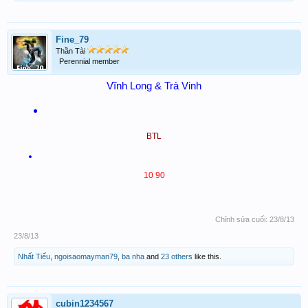
Fine_79
Thần Tài
Perennial member
Vĩnh Long & Trà Vinh
BTL
10 90
Chỉnh sửa cuối:
23/8/13
23/8/13
Nhất Tiếu
,
ngoisaomayman79
,
ba nha
and
23 others
like this.
cubin1234567