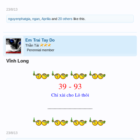
23/8/13
nguyenphatgia
,
ngan
,
Aprilia
and
20 others
like this.
Em Trai Tay Do
Thần Tài
Perennial member
Vĩnh Long
39 - 93
Chỉ xài cho Lô thôi
....................................
23/8/13