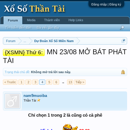
Đăng nhập | Đăng ký
Media
Thành viên
Help Links
Forum
Tìm kiếm diễn đàn
Bài viết gần đây
Forum
...
Dự Đoán Xổ Số Miền Nam
MN 23/08 MỞ BÁT PHÁT
{XSMN} Thứ 6:
TÀI
Trạng thái chủ đề:
Không mở trả lời sau này.
< Trước
1
2
3
4
5
6
→
13
Tiếp >
nam9muoiba
Thần Tài
Chỉ chọn 1 trong 2 là cũng có cà phê