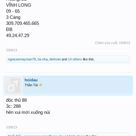
VĨNH LONG
09 - 65
3 Càng
309.709.465.665
ĐB
49.24.47.29
Chỉnh sửa cuối:
23/8/13
23/8/13
ngoisaomayman79
,
ba nha
,
dinhviet
and
14 others
like this.
hoidau
Thần Tài
độc thủ 88
3c: 288
hên xui mới xuống núi
23/8/13