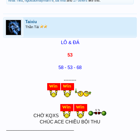
Nhất Tiếu
,
ngoisaomayman79
,
ba nha
and
17 others
like this.
Taixiu
Thần Tài
LÔ & ĐÁ
53
58 - 53 - 68
--------
CHỜ KQXS
CHÚC ACE CHIỀU BỘI THU
___________________________