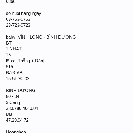
6866
so nuoi hang ngay
63-763-9763
23-723-9723
baby: VĨNH LONG - BÌNH DƯƠNG
BT
1 NHÁT
15
lô-xc[ Thẵng + Đảo]
515
Đá & AB
15-51-90-32
BÌNH DƯƠNG
80 - 04
3 Càng
380.780.404.604
ĐB
47.29.94.72
Hoanghoa