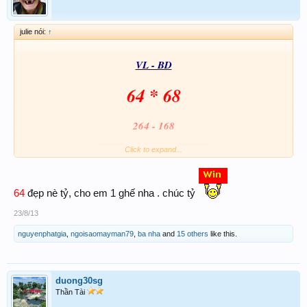
julie nói:
↑
VL - BD
64 * 68
264 - 168
Click to expand...
GoodLuck
64
đẹp nè tỷ, cho em 1 ghế nha . chúc tỷ
23/8/13
nguyenphatgia
,
ngoisaomayman79
,
ba nha
and
15 others
like this.
duong30sg
Thần Tài