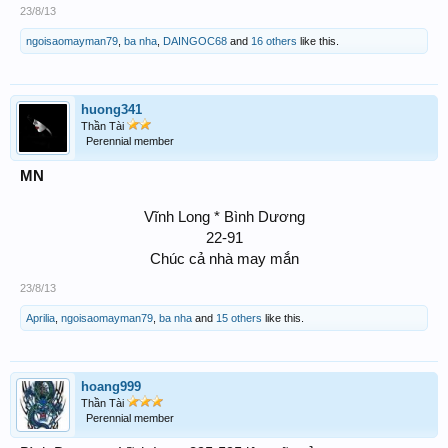
23/8/13
ngoisaomayman79
,
ba nha
,
DAINGOC68
and
16 others
like this.
huong341
Thần Tài
Perennial member
MN
Vĩnh Long * Bình Dương
22-91
Chúc cả nhà may mắn​
23/8/13
Aprilia
,
ngoisaomayman79
,
ba nha
and
15 others
like this.
hoang999
Thần Tài
Perennial member