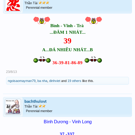
Thần Tài
Perennial member
Bình - Vĩnh - Trà
...ĐÂM 1 NHÁT...
39
A...ĐÁ NHIỀU NHÁT...B
36-39-81-86-89
23/8/13
ngoisaomayman79
,
ba nha
,
dinhviet
and
19 others
like this.
bachthulovt
Thần Tài
Perennial member
Bình Dương - Vinh Long
37 -337