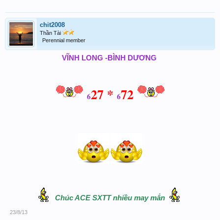
chit2008
Thần Tài
Perennial member
VĨNH LONG -BÌNH DƯƠNG
27 *
72
6
6
Chúc ACE SXTT nhiều may mắn
23/8/13