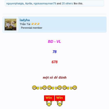
nguyenphatgia
,
Aprilia
,
ngoisaomayman79
and
20 others
like this.
ladyha
Thần Tài
Perennial member
BD - VL
78
678
một số dể đánh