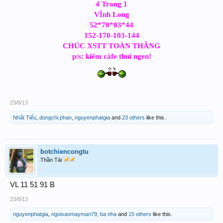
4 Trong 1
VĨnh Long
52*70*03*44
152-170-103-144
CHÚC XSTT TOÀN THẮNG
p/s: kiếm càfe thui ngen!
23/8/13
Nhất Tiếu
,
dongchi.phan
,
nguyenphatgia
and
23 others
like this.
botchiencongtu
Thần Tài
VL 11 51 91 B
23/8/13
nguyenphatgia
,
ngoisaomayman79
,
ba nha
and
15 others
like this.