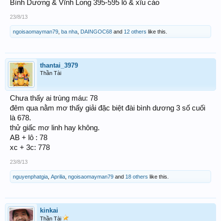
Bình Dương & Vĩnh Long 395-595 lô & xĩu cảo
23/8/13
ngoisaomayman79
,
ba nha
,
DAINGOC68
and
12 others
like this.
thantai_3979
Thần Tài
Chưa thấy ai trùng máu: 78
đêm qua nằm mơ thấy giải đặc biệt đài bình dương 3 số cuối
là 678.
thử giấc mơ linh hay không.
AB + lô : 78
xc + 3c: 778
23/8/13
nguyenphatgia
,
Aprilia
,
ngoisaomayman79
and
18 others
like this.
kinkai
Thần Tài