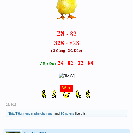
28
- 82
328
- 828
( 3 Càng - XC Đảo)
28 - 82 - 22 - 88
AB + Đá :
23/8/13
Nhất Tiếu
,
nguyenphatgia
,
ngan
and
26 others
like this.