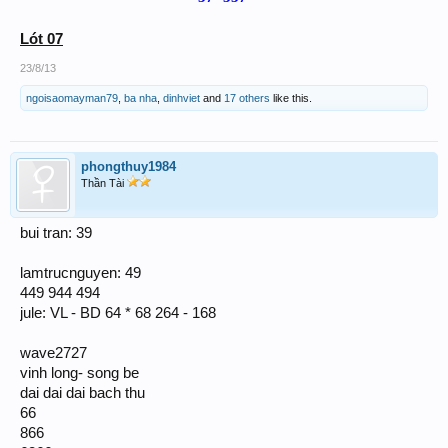
Lót 07
23/8/13
ngoisaomayman79
,
ba nha
,
dinhviet
and
17 others
like this.
phongthuy1984
Thần Tài
bui tran: 39
lamtrucnguyen: 49
449 944 494
jule: VL - BD 64 * 68 264 - 168
wave2727
vinh long- song be
dai dai dai bach thu
66
866