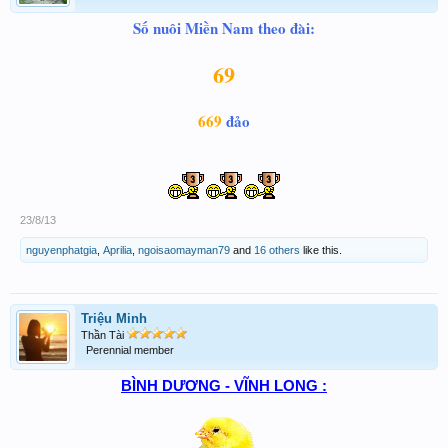
Số nuôi Miền Nam theo đài:
69
669
đảo
23/8/13
nguyenphatgia
,
Aprilia
,
ngoisaomayman79
and
16 others
like this.
Triệu Minh
Thần Tài
Perennial member
BÌNH DƯƠNG - VĨNH LONG :