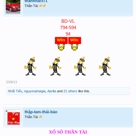
thanhhai571
Thần Tài
BD-VL
794-594
94
23/8/13
Nhất Tiếu
,
nguyenphatgia
,
Aprilia
and
21 others
like this.
thập-tam-thái-bảo
Thần Tài
XỔ SỐ THẦN TÀI