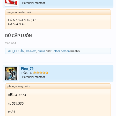
Perennial member
maymanseden nói:
↑
LÔ ĐT : 04 & 40 ; 11
Đa : 04 & 40
DỦ CẶP LUÔN
22/12/14
BAO_CHUẨN
,
Cà Rem
,
nuilua
and
1 other person
like this.
Fine_79
Thần Tài
Perennial member
phongsuong nói:
↑
B
a
24.30.73
xc 524.530
tp 24