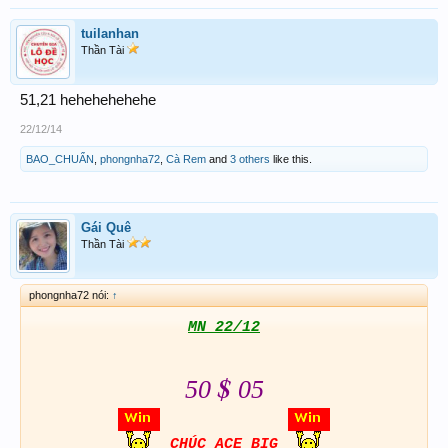
tuilanhan
Thần Tài
51,21 hehehehehehe
22/12/14
BAO_CHUẨN
,
phongnha72
,
Cà Rem
and
3 others
like this.
Gái Quê
Thần Tài
phongnha72 nói:
↑
MN 22/12
$
50
05
CHÚC
ACE BIG