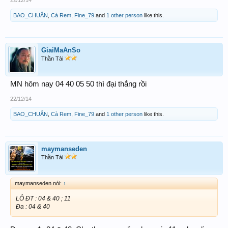
BAO_CHUẨN
,
Cà Rem
,
Fine_79
and
1 other person
like this.
GiaiMaAnSo
Thần Tài
MN hôm nay 04 40 05 50 thì đại thắng rồi
22/12/14
BAO_CHUẨN
,
Cà Rem
,
Fine_79
and
1 other person
like this.
maymanseden
Thần Tài
maymanseden nói:
↑
LÔ ĐT : 04 & 40 ; 11
Đa : 04 & 40