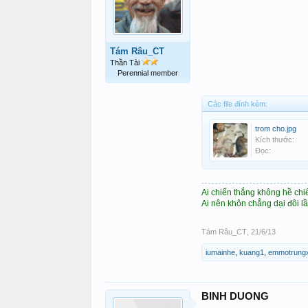
Tám Râu_CT
Thần Tài
Perennial member
Các file đính kèm:
trom cho.jpg
Kích thước:
Đọc:
Ai chiến thắng không hề chi
Ai nên khôn chẳng dại đôi l
Tám Râu_CT
,
21/6/13
iumainhe
,
kuang1
,
emmotrungx
BINH DUONG