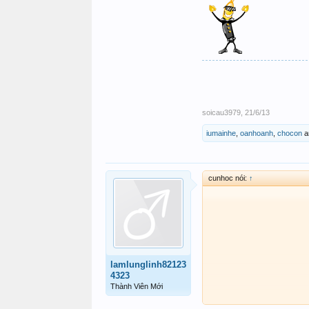
soicau3979
,
21/6/13
iumainhe
,
oanhoanh
,
chocon
a
cunhoc nói:
↑
lamlunglinh82123
4323
Thành Viên Mới