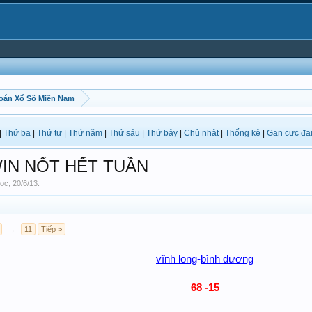
oán Xổ Số Miền Nam
|
Thứ ba
|
Thứ tư
|
Thứ năm
|
Thứ sáu
|
Thứ bảy
|
Chủ nhật
|
Thống kê
|
Gan cực đạ
WIN NỐT HẾT TUẦN
oc
,
20/6/13
.
→
11
Tiếp >
vĩnh long
-
bình dương
68 -15