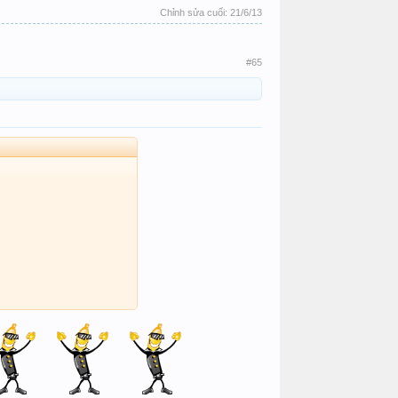
Chỉnh sửa cuối:
21/6/13
#65