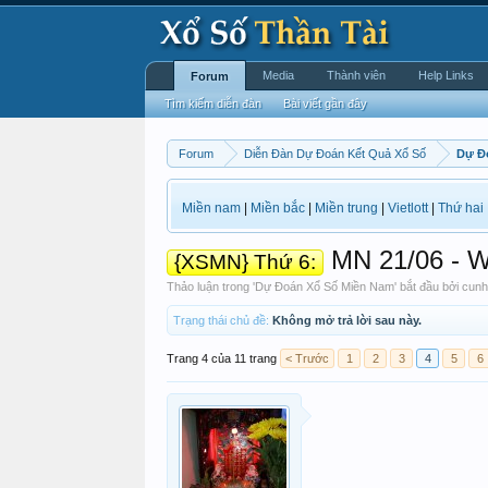
Media
Thành viên
Help Links
Forum
Tìm kiếm diễn đàn
Bài viết gần đây
Forum
Diễn Đàn Dự Đoán Kết Quả Xổ Số
Dự Đ
Miền nam
|
Miền bắc
|
Miền trung
|
Vietlott
|
Thứ hai
MN 21/06 - 
{XSMN} Thứ 6:
Thảo luận trong '
Dự Đoán Xổ Số Miền Nam
' bắt đầu bởi
cunh
Trạng thái chủ đề:
Không mở trả lời sau này.
Trang 4 của 11 trang
< Trước
1
2
3
4
5
6