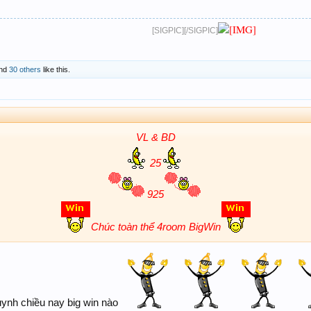
[SIGPIC][/SIGPIC]
nd
30 others
like this.
VL & BD
25
925
Chúc toàn thể 4room BigWin
uynh chiều nay big win nào