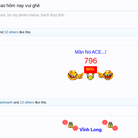
 sao hôm nay vui ghê
nam, bo my pham meiya, bach thuy tinh
nd
10 others
like this.
M
ần N
ó ACE...!
796
anhoanh
and
13 others
like this.
Vĩnh Long