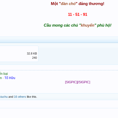
Một "
đàn chó
" đáng thương!
11 - 51 - 91
Cầu mong các chú "
khuyển
" phù hộ!
32.8 KB
240
ến bại
ần
-
Tố Hữu
[SIGPIC][/SIGPIC]
iuchu
and
16 others
like this.