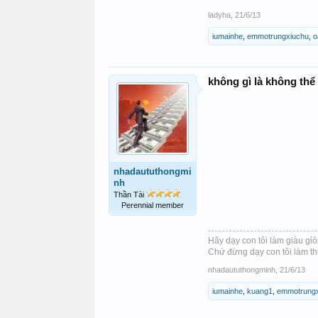
ladyha
,
21/6/13
iumainhe
,
emmotrungxiuchu
,
o
không gì là không thể 
nhadaututhongmi
nh
Thần Tài
Perennial member
Hãy dạy con tôi làm giàu gỉỏi
Chứ đừng dạy con tôi làm th
nhadaututhongminh
,
21/6/13
iumainhe
,
kuang1
,
emmotrungx