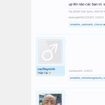
up lên nào các bạn ơi.
my pham han quoc, kem tri 
lamlunglinh821234323
,
21/6/13
iumainhe
,
oanhoanh
,
chocon
a
cau5tayninh
cau5tayninh
,
21/6/13
Thần Tài
iumainhe
,
emmotrungxiuchu
,
o