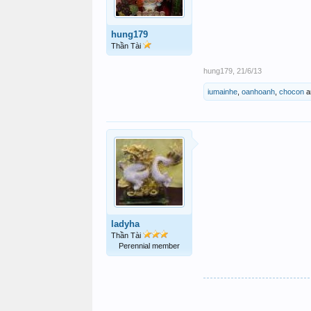
hung179
Thần Tài
hung179
,
21/6/13
iumainhe
,
oanhoanh
,
chocon
a
ladyha
Thần Tài
Perennial member