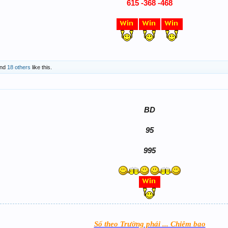
615 -368 -468
nd
18 others
like this.
BD
95
995
Số theo Trường phái ... Chiêm bao