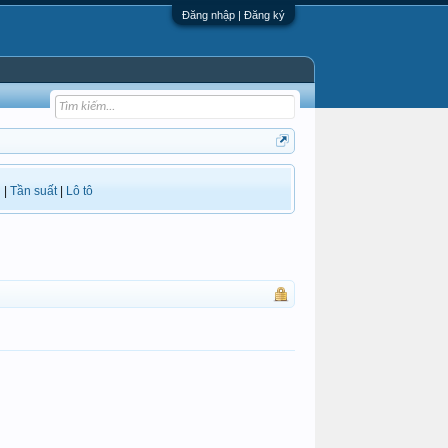
Đăng nhập | Đăng ký
i
|
Tần suất
|
Lô tô