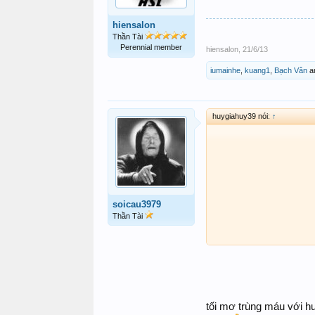
hiensalon
Thần Tài
Perennial member
hiensalon
,
21/6/13
iumainhe
,
kuang1
,
Bạch Vân
a
huygiahuy39 nói:
↑
soicau3979
Thần Tài
tối mơ trùng máu với h