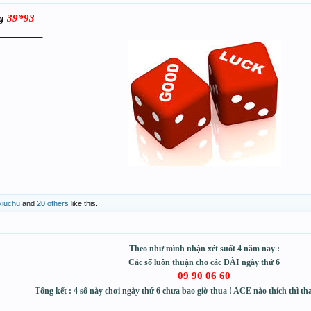
g
39*93
________
iuchu
and
20 others
like this.
Theo như mình nhận xét suốt 4 năm nay :
Các số luôn thuận cho các ĐÀI ngày thứ 6
09 90 06 60
Tổng kết : 4 số này chơi ngày thứ 6 chưa bao giờ thua ! ACE nào thích thì t