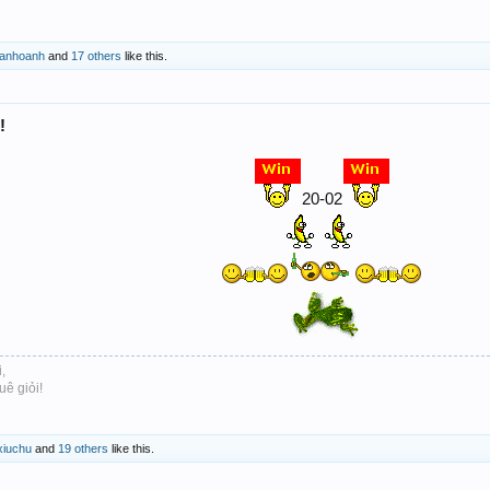
anhoanh
and
17 others
like this.
!
20-02
,
uê giỏi!
iuchu
and
19 others
like this.