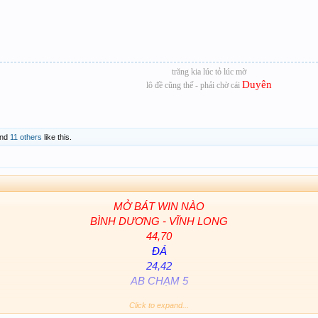
trăng kia lúc tỏ lúc mờ
Duyên
lô đề cũng thế - phải chờ cái
nd
11 others
like this.
MỞ BÁT WIN NÀO
BÌNH DƯƠNG - VĨNH LONG
44,70
ĐÁ
24,42
AB CHẠM 5
CHÚC CẢ NHÀ CÙNG WIN....
Click to expand...