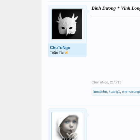
Bình Dương * Vĩnh Lon
___________________
ChuTuNgo
Thần Tài
ChuTuNgo
,
21/6/13
iumainhe
,
kuang1
,
emmotrungx